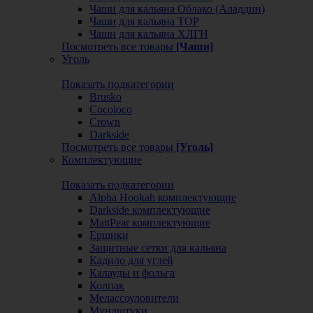
Чаши для кальяна Облако (Аладдин)
Чаши для кальяна ТОР
Чаши для кальяна ХЛГН
Посмотреть все товары
[Чаши]
Уголь
Показать подкатегории
Brusko
Cocoloco
Crown
Darkside
Посмотреть все товары
[Уголь]
Комплектующие
Показать подкатегории
Alpha Hookah комплектующие
Darkside комплектующие
MattPear комплектующие
Ершики
Защитные сетки для кальяна
Кадило для углей
Калауды и фольга
Колпак
Мелассоуловители
Мундштуки