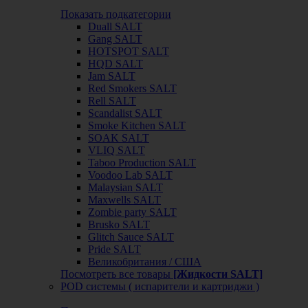
Показать подкатегории
Duall SALT
Gang SALT
HOTSPOT SALT
HQD SALT
Jam SALT
Red Smokers SALT
Rell SALT
Scandalist SALT
Smoke Kitchen SALT
SOAK SALT
VLIQ SALT
Taboo Production SALT
Voodoo Lab SALT
Malaysian SALT
Maxwells SALT
Zombie party SALT
Brusko SALT
Glitch Sauce SALT
Pride SALT
Великобритания / США
Посмотреть все товары
[Жидкости SALT]
POD системы ( испарители и картриджи )