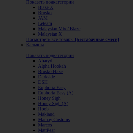
Показать подкатегории
Blaze X
Brusko
JAM
Leteam
Malaysian Mix / Blaze
Malaysian X
Посмотреть все товары
[Бестабачные смеси]
Кальяны
Показать подкатегории
Abaryd
Alpha Hookah
Brusko Haze
Darkside
DSH
Euphoria Easy
Euphoria Easy (А)
Honey Sigh
Honey Sigh (А)
Hoob
Maklaud
Mamay Customs
Marcos
MattPear