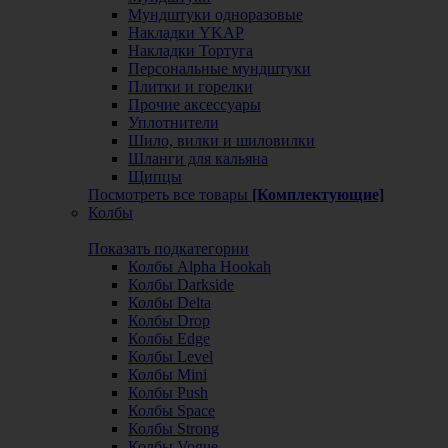
Мундштуки одноразовые
Накладки YKAP
Накладки Тортуга
Персональные мундштуки
Плитки и горелки
Прочие аксессуары
Уплотнители
Шило, вилки и шиловилки
Шланги для кальяна
Щипцы
Посмотреть все товары
[Комплектующие]
Колбы
Показать подкатегории
Колбы Alpha Hookah
Колбы Darkside
Колбы Delta
Колбы Drop
Колбы Edge
Колбы Level
Колбы Mini
Колбы Push
Колбы Space
Колбы Strong
Колбы Vogue