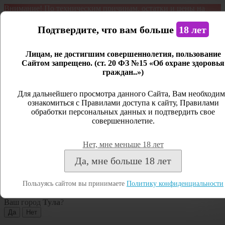
Внимание! По техническим причинам, остатки и цены на
продукцию могут отличаться с фактическим наличием. Сайт
является демонстрационным. Дистанционная продажа не
Подтвердите, что вам больше
18 лет
ведется.
Лицам, не достигшим совершеннолетия, пользование
Открыть сайдбар
Сайтом запрещено. (ст. 20 ФЗ №15 «Об охране здоровья
граждан..»)
Меню
Личный кабинет
Для дальнейшего просмотра данного Сайта, Вам необходим
ознакомиться с Правилами доступа к сайту, Правилами
Закрыть
обработки персональных данных и подтвердить свое
совершеннолетие.
Вход
Регистрация
Нет, мне меньше 18 лет
Поиск
Да, мне больше 18 лет
Посмотреть все результаты
Пользуясь сайтом вы принимаете
Политику конфиденциальности
Тула
Ваш город
Тула
?