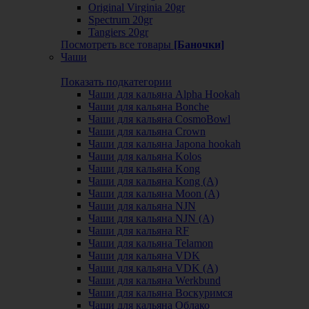
Original Virginia 20gr
Spectrum 20gr
Tangiers 20gr
Посмотреть все товары
[Баночки]
Чаши
Показать подкатегории
Чаши для кальяна Alpha Hookah
Чаши для кальяна Bonche
Чаши для кальяна CosmoBowl
Чаши для кальяна Crown
Чаши для кальяна Japona hookah
Чаши для кальяна Kolos
Чаши для кальяна Kong
Чаши для кальяна Kong (A)
Чаши для кальяна Moon (А)
Чаши для кальяна NJN
Чаши для кальяна NJN (А)
Чаши для кальяна RF
Чаши для кальяна Telamon
Чаши для кальяна VDK
Чаши для кальяна VDK (А)
Чаши для кальяна Werkbund
Чаши для кальяна Воскуримся
Чаши для кальяна Облако