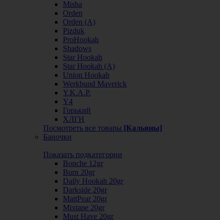
Misha
Orden
Orden (А)
Pizduk
ProHookah
Shadows
Star Hookah
Star Hookah (А)
Union Hookah
Werkbund Maverick
Y.K.A.P.
Y4
Горький
ХЛГН
Посмотреть все товары
[Кальяны]
Баночки
Показать подкатегории
Bonche 12gr
Burn 20gr
Daily Hookah 20gr
Darkside 20gr
MattPear 20gr
Mixtape 20gr
Must Have 20gr