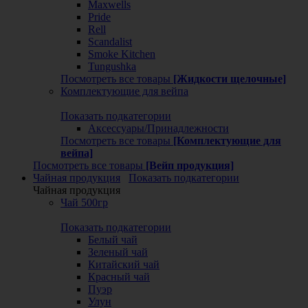
Maxwells
Pride
Rell
Scandalist
Smoke Kitchen
Tungushka
Посмотреть все товары
[Жидкости щелочные]
Комплектующие для вейпа
Показать подкатегории
Аксессуары/Принадлежности
Посмотреть все товары
[Комплектующие для
вейпа]
Посмотреть все товары
[Вейп продукция]
Чайная продукция
Показать подкатегории
Чайная продукция
Чай 500гр
Показать подкатегории
Белый чай
Зеленый чай
Китайский чай
Красный чай
Пуэр
Улун