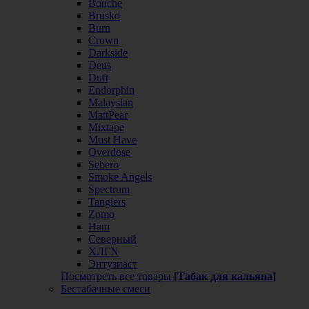
Bonche
Brusko
Burn
Crown
Darkside
Deus
Duft
Endorphin
Malaysian
MattPear
Mixtape
Must Have
Overdose
Sebero
Smoke Angels
Spectrum
Tangiers
Zomo
Наш
Северный
ХЛГN
Энтузиаст
Посмотреть все товары
[Табак для кальяна]
Бестабачные смеси