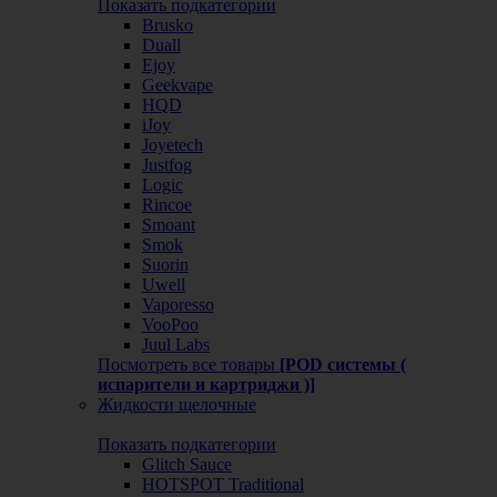
Показать подкатегории
Brusko
Duall
Ejoy
Geekvape
HQD
iJoy
Joyetech
Justfog
Logic
Rincoe
Smoant
Smok
Suorin
Uwell
Vaporesso
VooPoo
Juul Labs
Посмотреть все товары
[POD системы (
испарители и картриджи )]
Жидкости щелочные
Показать подкатегории
Glitch Sauce
HOTSPOT Traditional