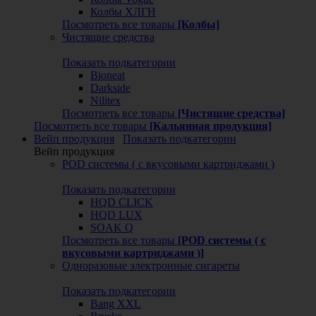
Колбы ХЛГН
Посмотреть все товары
[Колбы]
Чистящие средства
Показать подкатегории
Bioneat
Darkside
Nilitex
Посмотреть все товары
[Чистящие средства]
Посмотреть все товары
[Кальянная продукция]
Вейп продукция
Показать подкатегории
Вейп продукция
POD системы ( с вкусовыми картриджами )
Показать подкатегории
HQD CLICK
HQD LUX
SOAK Q
Посмотреть все товары
[POD системы ( с
вкусовыми картриджами )]
Одноразовые электронные сигареты
Показать подкатегории
Bang XXL