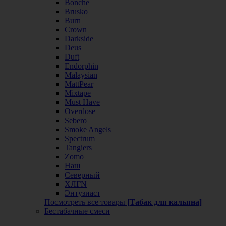
Bonche
Brusko
Burn
Crown
Darkside
Deus
Duft
Endorphin
Malaysian
MattPear
Mixtape
Must Have
Overdose
Sebero
Smoke Angels
Spectrum
Tangiers
Zomo
Наш
Северный
ХЛГN
Энтузиаст
Посмотреть все товары
[Табак для кальяна]
Бестабачные смеси