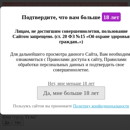
Внимание! По техническим причинам, остатки и цены на
продукцию могут отличаться с фактическим наличием. Сайт
является демонстрационным. Дистанционная продажа не
Подтвердите, что вам больше
18 лет
ведется.
Лицам, не достигшим совершеннолетия, пользование
Открыть сайдбар
Сайтом запрещено. (ст. 20 ФЗ №15 «Об охране здоровья
граждан..»)
Меню
Личный кабинет
Для дальнейшего просмотра данного Сайта, Вам необходим
ознакомиться с Правилами доступа к сайту, Правилами
Закрыть
обработки персональных данных и подтвердить свое
совершеннолетие.
Вход
Регистрация
Нет, мне меньше 18 лет
Поиск
Да, мне больше 18 лет
Посмотреть все результаты
Пользуясь сайтом вы принимаете
Политику конфиденциальности
Тула
Ваш город
Тула
?