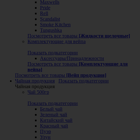
Maxwells
Pride
Rell
Scandalist
Smoke Kitchen
Tungushka
Посмотреть все товары
[Жидкости щелочные]
Комплектующие для вейпа
Показать подкатегории
Аксессуары/Принадлежности
Посмотреть все товары
[Комплектующие для
вейпа]
Посмотреть все товары
[Вейп продукция]
Чайная продукция
Показать подкатегории
Чайная продукция
Чай 500гр
Показать подкатегории
Белый чай
Зеленый чай
Китайский чай
Красный чай
Пуэр
Улун