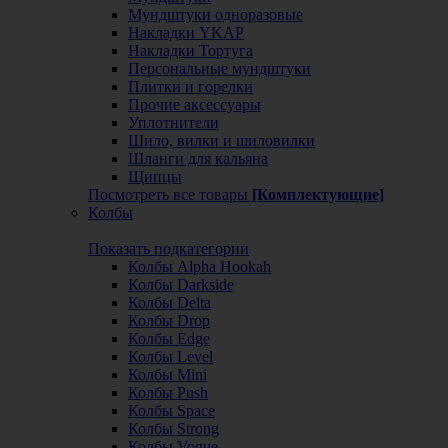
Мундштуки одноразовые
Накладки YKAP
Накладки Тортуга
Персональные мундштуки
Плитки и горелки
Прочие аксессуары
Уплотнители
Шило, вилки и шиловилки
Шланги для кальяна
Щипцы
Посмотреть все товары
[Комплектующие]
Колбы
Показать подкатегории
Колбы Alpha Hookah
Колбы Darkside
Колбы Delta
Колбы Drop
Колбы Edge
Колбы Level
Колбы Mini
Колбы Push
Колбы Space
Колбы Strong
Колбы Vogue