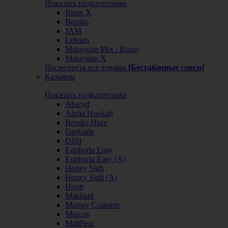
Показать подкатегории
Blaze X
Brusko
JAM
Leteam
Malaysian Mix / Blaze
Malaysian X
Посмотреть все товары
[Бестабачные смеси]
Кальяны
Показать подкатегории
Abaryd
Alpha Hookah
Brusko Haze
Darkside
DSH
Euphoria Easy
Euphoria Easy (А)
Honey Sigh
Honey Sigh (А)
Hoob
Maklaud
Mamay Customs
Marcos
MattPear