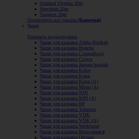
Original Virginia 20gr
Spectrum 20gr
Tangiers 20gr
Посмотреть все товары
[Баночки]
Чаши
Показать подкатегории
Чаши для кальяна Alpha Hookah
Чаши для кальяна Bonche
Чаши для кальяна CosmoBowl
Чаши для кальяна Crown
Чаши для кальяна Japona hookah
Чаши для кальяна Kolos
Чаши для кальяна Kong
Чаши для кальяна Kong (A)
Чаши для кальяна Moon (А)
Чаши для кальяна NJN
Чаши для кальяна NJN (А)
Чаши для кальяна RF
Чаши для кальяна Telamon
Чаши для кальяна VDK
Чаши для кальяна VDK (А)
Чаши для кальяна Werkbund
Чаши для кальяна Воскуримся
Чаши для кальяна Облако