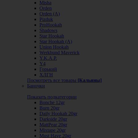
Misha
Orden
Orden (А)
Pizduk
ProHookah
Shadows
Star Hookah
Star Hookah (А)
Union Hookah
Werkbund Maverick
Y.K.A.P.
Y4
Горький
ХЛГН
Посмотреть все товары
[Кальяны]
Баночки
Показать подкатегории
Bonche 12gr
Burn 20gr
Daily Hookah 20gr
Darkside 20gr
MattPear 20gr
Mixtape 20gr
Must Have 20gr