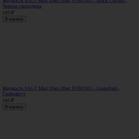
Жидкость SALT Mini 10мл 20мг STRONG - Black Currant -
Черная смородина
165
₽
В корзину
Жидкость SALT Mini 10мл 20мг STRONG - Grapefruit -
Грейпфрут
165
₽
В корзину