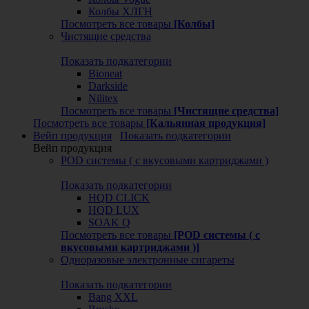
Колбы ХЛГН
Посмотреть все товары
[Колбы]
Чистящие средства
Показать подкатегории
Bioneat
Darkside
Nilitex
Посмотреть все товары
[Чистящие средства]
Посмотреть все товары
[Кальянная продукция]
Вейп продукция
Показать подкатегории
Вейп продукция
POD системы ( с вкусовыми картриджами )
Показать подкатегории
HQD CLICK
HQD LUX
SOAK Q
Посмотреть все товары
[POD системы ( с
вкусовыми картриджами )]
Одноразовые электронные сигареты
Показать подкатегории
Bang XXL