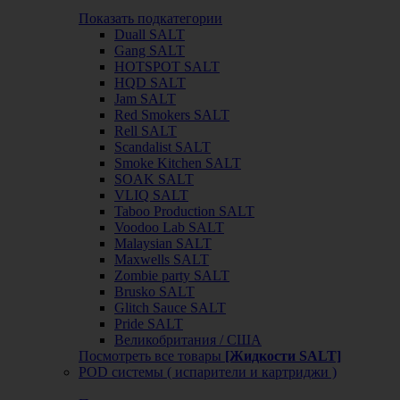
Показать подкатегории
Duall SALT
Gang SALT
HOTSPOT SALT
HQD SALT
Jam SALT
Red Smokers SALT
Rell SALT
Scandalist SALT
Smoke Kitchen SALT
SOAK SALT
VLIQ SALT
Taboo Production SALT
Voodoo Lab SALT
Malaysian SALT
Maxwells SALT
Zombie party SALT
Brusko SALT
Glitch Sauce SALT
Pride SALT
Великобритания / США
Посмотреть все товары
[Жидкости SALT]
POD системы ( испарители и картриджи )