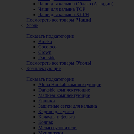
Чаши для кальяна Облако (Аладдин)
Чаши для кальяна ТОР
Чаши для кальяна ХЛГН
Посмотреть все товары
[Чаши]
Уголь
Показать подкатегории
Brusko
Cocoloco
Crown
Darkside
Посмотреть все товары
[Уголь]
Комплектующие
Показать подкатегории
Alpha Hookah комплектующие
Darkside комплектующие
MattPear комплектующие
Ершики
Защитные сетки для кальяна
Кадило для углей
Калауды и фольга
Колпак
Мелассоуловители
Мундштуки