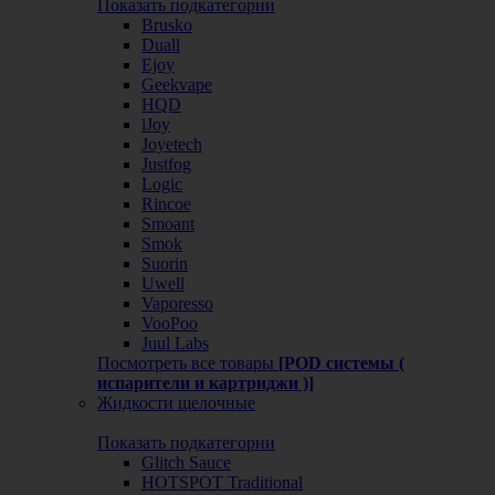
Показать подкатегории
Brusko
Duall
Ejoy
Geekvape
HQD
iJoy
Joyetech
Justfog
Logic
Rincoe
Smoant
Smok
Suorin
Uwell
Vaporesso
VooPoo
Juul Labs
Посмотреть все товары
[POD системы (
испарители и картриджи )]
Жидкости щелочные
Показать подкатегории
Glitch Sauce
HOTSPOT Traditional