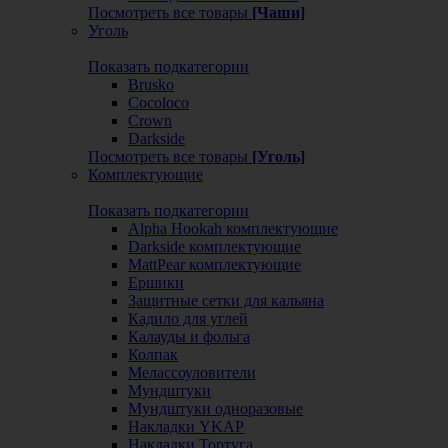
Посмотреть все товары
[Чаши]
Уголь
Показать подкатегории
Brusko
Cocoloco
Crown
Darkside
Посмотреть все товары
[Уголь]
Комплектующие
Показать подкатегории
Alpha Hookah комплектующие
Darkside комплектующие
MattPear комплектующие
Ершики
Защитные сетки для кальяна
Кадило для углей
Калауды и фольга
Колпак
Мелассоуловители
Мундштуки
Мундштуки одноразовые
Накладки YKAP
Накладки Тортуга