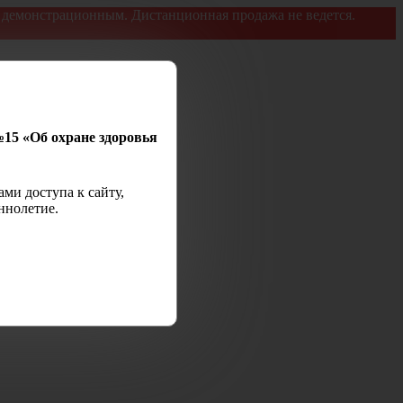
я демонстрационным. Дистанционная продажа не ведется.
№15 «Об охране здоровья
ми доступа к сайту,
ннолетие.