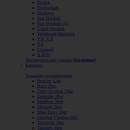
Pizduk
ProHookah
Shadows
Star Hookah
Star Hookah (А)
Union Hookah
Werkbund Maverick
Y.K.A.P.
Y4
Горький
ХЛГН
Посмотреть все товары
[Кальяны]
Баночки
Показать подкатегории
Bonche 12gr
Burn 20gr
Daily Hookah 20gr
Darkside 20gr
MattPear 20gr
Mixtape 20gr
Must Have 20gr
Original Virginia 20gr
Spectrum 20gr
Tangiers 20gr