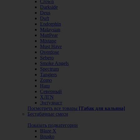
Crown
Darkside
Deus
Duft
Endorphin
Malaysian
MattPear
Mixtape
Must Have
Overdose
Sebero
Smoke Angels
Spectrum
Tangiers
Zomo
Наш
Северный
ХЛГN
Энтузиаст
Посмотреть все товары
[Табак для кальяна]
Бестабачные смеси
Показать подкатегории
Blaze X
Brusko