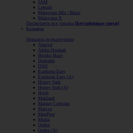
JAM
Leteam
Malaysian Mix / Blaze
Malaysian X
Посмотреть все товары
[Бестабачные смеси]
Кальяны
Показать подкатегории
Abaryd
Alpha Hookah
Brusko Haze
Darkside
DSH
Euphoria Easy
Euphoria Easy (А)
Honey Sigh
Honey Sigh (А)
Hoob
Maklaud
Mamay Customs
Marcos
MattPear
Misha
Orden
Orden (А)