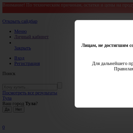
Внимание! По техническим причинам, остатки и цены на прод
Открыть сайдбар
Меню
Личный кабинет
Лицам, не достигшим со
Закрыть
Вход
Регистрация
Для дальнейшего пр
Правилам
Поиск
Посмотреть все результаты
Тула
Ваш город
Тула
?
0