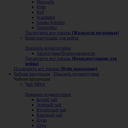
Maxwells
Pride
Rell
Scandalist
Smoke Kitchen
Tungushka
Посмотреть все товары
[Жидкости щелочные]
Комплектующие для вейпа
Показать подкатегории
Аксессуары/Принадлежности
Посмотреть все товары
[Комплектующие для
вейпа]
Посмотреть все товары
[Вейп продукция]
Чайная продукция
Показать подкатегории
Чайная продукция
Чай 500гр
Показать подкатегории
Белый чай
Зеленый чай
Китайский чай
Красный чай
Пуэр
Улун