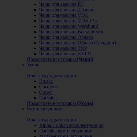
Чаши для кальяна RF
Чаши для кальяна Telamon
Чаши для кальяна VDK
Чаши для кальяна VDK (А)
Чаши для кальяна Werkbund
Чаши для кальяна Воскуримся
Чаши для кальяна Облако
Чаши для кальяна Облако (Аладдин)
Чаши для кальяна ТОР
Чаши для кальяна ХЛГН
Посмотреть все товары
[Чаши]
Уголь
Показать подкатегории
Brusko
Cocoloco
Crown
Darkside
Посмотреть все товары
[Уголь]
Комплектующие
Показать подкатегории
Alpha Hookah комплектующие
Darkside комплектующие
MattPear комплектующие