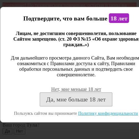
Внимание! По техническим причинам, остатки и цены на
продукцию могут отличаться с фактическим наличием. Сайт
является демонстрационным. Дистанционная продажа не
Подтвердите, что вам больше
18 лет
ведется.
Лицам, не достигшим совершеннолетия, пользование
Открыть сайдбар
Сайтом запрещено. (ст. 20 ФЗ №15 «Об охране здоровья
граждан..»)
Меню
Личный кабинет
Для дальнейшего просмотра данного Сайта, Вам необходим
ознакомиться с Правилами доступа к сайту, Правилами
Закрыть
обработки персональных данных и подтвердить свое
совершеннолетие.
Вход
Регистрация
Нет, мне меньше 18 лет
Поиск
Да, мне больше 18 лет
Посмотреть все результаты
Пользуясь сайтом вы принимаете
Политику конфиденциальности
Тула
Ваш город
Тула
?