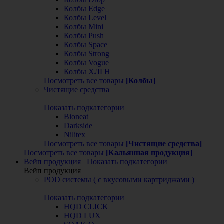
Колбы Edge
Колбы Level
Колбы Mini
Колбы Push
Колбы Space
Колбы Strong
Колбы Vogue
Колбы ХЛГН
Посмотреть все товары
[Колбы]
Чистящие средства
Показать подкатегории
Bioneat
Darkside
Nilitex
Посмотреть все товары
[Чистящие средства]
Посмотреть все товары
[Кальянная продукция]
Вейп продукция
Показать подкатегории
Вейп продукция
POD системы ( с вкусовыми картриджами )
Показать подкатегории
HQD CLICK
HQD LUX