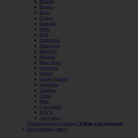
Bonche
Brusko
Burn
Crown
Darkside
Deus
Duft
Endorphin
Malaysian
MattPear
Mixtape
Must Have
Overdose
Sebero
Smoke Angels
Spectrum
Tangiers
Zomo
Наш
Северный
ХЛГN
Энтузиаст
Посмотреть все товары
[Табак для кальяна]
Бестабачные смеси