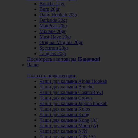
Bonche 12gr
Burn 20gr
Daily Hookah 20gr
Darkside 20gr
MattPear 20gr
Mixtape 20gr
Must Have 20gr
Original Virginia 20gr
Spectrum 20gr
Tangiers 20gr
Посмотреть все товары
[Баночки]
Чаши
Показать подкатегории
Чаши для кальяна Alpha Hookah
Чаши для кальяна Bonche
Чаши для кальяна CosmoBowl
Чаши для кальяна Crown
Чаши для кальяна Japona hookah
Чаши для кальяна Kolos
Чаши для кальяна Kong
Чаши для кальяна Kong (A)
Чаши для кальяна Moon (А)
Чаши для кальяна NJN
Чаши для кальяна NJN (А)