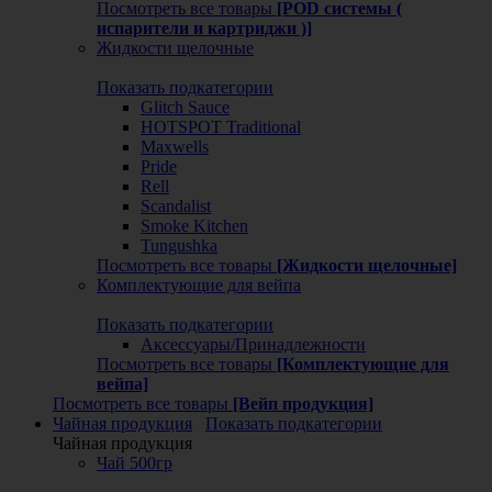
Посмотреть все товары
[POD системы (
испарители и картриджи )]
Жидкости щелочные
Показать подкатегории
Glitch Sauce
HOTSPOT Traditional
Maxwells
Pride
Rell
Scandalist
Smoke Kitchen
Tungushka
Посмотреть все товары
[Жидкости щелочные]
Комплектующие для вейпа
Показать подкатегории
Аксессуары/Принадлежности
Посмотреть все товары
[Комплектующие для
вейпа]
Посмотреть все товары
[Вейп продукция]
Чайная продукция
Показать подкатегории
Чайная продукция
Чай 500гр