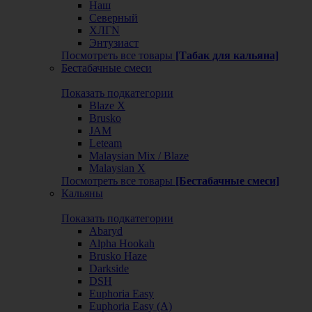
Наш
Северный
ХЛГN
Энтузиаст
Посмотреть все товары
[Табак для кальяна]
Бестабачные смеси
Показать подкатегории
Blaze X
Brusko
JAM
Leteam
Malaysian Mix / Blaze
Malaysian X
Посмотреть все товары
[Бестабачные смеси]
Кальяны
Показать подкатегории
Abaryd
Alpha Hookah
Brusko Haze
Darkside
DSH
Euphoria Easy
Euphoria Easy (А)