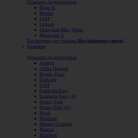
Показать подкатегории
Blaze X
Brusko
JAM
Leteam
Malaysian Mix / Blaze
Malaysian X
Посмотреть все товары
[Бестабачные смеси]
Кальяны
Показать подкатегории
Abaryd
Alpha Hookah
Brusko Haze
Darkside
DSH
Euphoria Easy
Euphoria Easy (А)
Honey Sigh
Honey Sigh (А)
Hoob
Maklaud
Mamay Customs
Marcos
MattPear