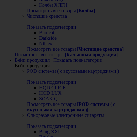
Колбы ХЛГН
Посмотреть все товары
[Колбы]
Чистящие средства
Показать подкатегории
Bioneat
Darkside
Nilitex
Посмотреть все товары
[Чистящие средства]
Посмотреть все товары
[Кальянная продукция]
Вейп продукция
Показать подкатегории
Вейп продукция
POD системы ( с вкусовыми картриджами )
Показать подкатегории
HQD CLICK
HQD LUX
SOAK Q
Посмотреть все товары
[POD системы ( с
вкусовыми картриджами )]
Одноразовые электронные сигареты
Показать подкатегории
Bang XXL