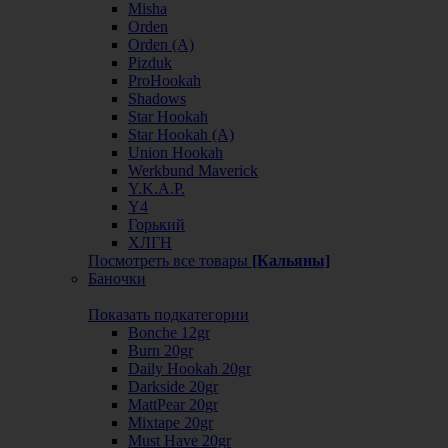
Misha
Orden
Orden (А)
Pizduk
ProHookah
Shadows
Star Hookah
Star Hookah (А)
Union Hookah
Werkbund Maverick
Y.K.A.P.
Y4
Горький
ХЛГН
Посмотреть все товары
[Кальяны]
Баночки
Показать подкатегории
Bonche 12gr
Burn 20gr
Daily Hookah 20gr
Darkside 20gr
MattPear 20gr
Mixtape 20gr
Must Have 20gr