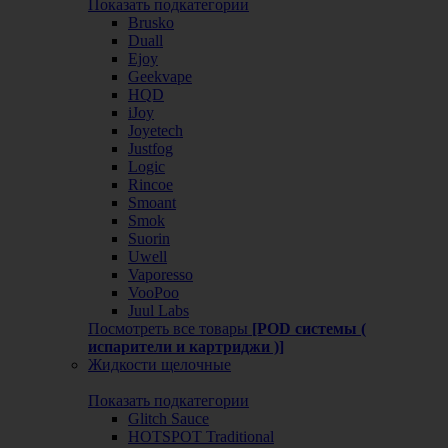
Показать подкатегории
Brusko
Duall
Ejoy
Geekvape
HQD
iJoy
Joyetech
Justfog
Logic
Rincoe
Smoant
Smok
Suorin
Uwell
Vaporesso
VooPoo
Juul Labs
Посмотреть все товары
[POD системы (
испарители и картриджи )]
Жидкости щелочные
Показать подкатегории
Glitch Sauce
HOTSPOT Traditional