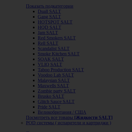
Показать подкатегории
Duall SALT
Gang SALT
HOTSPOT SALT
HQD SALT
Jam SALT
Red Smokers SALT
Rell SALT
Scandalist SALT
Smoke Kitchen SALT
SOAK SALT
VLIQ SALT
Taboo Production SALT
Voodoo Lab SALT
Malaysian SALT
Maxwells SALT
Zombie party SALT
Brusko SALT
Glitch Sauce SALT
Pride SALT
Великобритания / США
Посмотреть все товары
[Жидкости SALT]
POD системы ( испарители и картриджи )