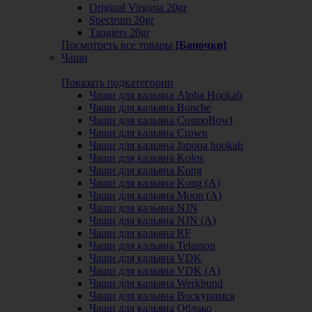
Original Virginia 20gr
Spectrum 20gr
Tangiers 20gr
Посмотреть все товары
[Баночки]
Чаши
Показать подкатегории
Чаши для кальяна Alpha Hookah
Чаши для кальяна Bonche
Чаши для кальяна CosmoBowl
Чаши для кальяна Crown
Чаши для кальяна Japona hookah
Чаши для кальяна Kolos
Чаши для кальяна Kong
Чаши для кальяна Kong (A)
Чаши для кальяна Moon (А)
Чаши для кальяна NJN
Чаши для кальяна NJN (А)
Чаши для кальяна RF
Чаши для кальяна Telamon
Чаши для кальяна VDK
Чаши для кальяна VDK (А)
Чаши для кальяна Werkbund
Чаши для кальяна Воскуримся
Чаши для кальяна Облако