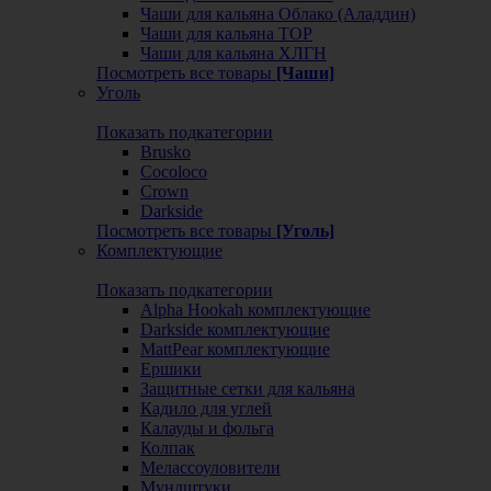
Чаши для кальяна Облако (Аладдин)
Чаши для кальяна ТОР
Чаши для кальяна ХЛГН
Посмотреть все товары
[Чаши]
Уголь
Показать подкатегории
Brusko
Cocoloco
Crown
Darkside
Посмотреть все товары
[Уголь]
Комплектующие
Показать подкатегории
Alpha Hookah комплектующие
Darkside комплектующие
MattPear комплектующие
Ершики
Защитные сетки для кальяна
Кадило для углей
Калауды и фольга
Колпак
Мелассоуловители
Мундштуки