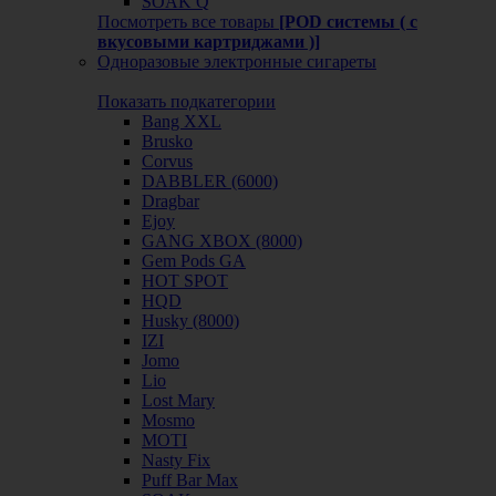
SOAK Q
Посмотреть все товары
[POD системы ( с
вкусовыми картриджами )]
Одноразовые электронные сигареты
Показать подкатегории
Bang XXL
Brusko
Corvus
DABBLER (6000)
Dragbar
Ejoy
GANG XBOX (8000)
Gem Pods GA
HOT SPOT
HQD
Husky (8000)
IZI
Jomo
Lio
Lost Mary
Mosmo
MOTI
Nasty Fix
Puff Bar Max