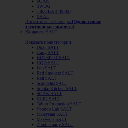
SOAK
SWOG
TIKOBAR (8000)
VAAL
Посмотреть все товары
[Одноразовые
электронные сигареты]
Жидкости SALT
Показать подкатегории
Duall SALT
Gang SALT
HOTSPOT SALT
HQD SALT
Jam SALT
Red Smokers SALT
Rell SALT
Scandalist SALT
Smoke Kitchen SALT
SOAK SALT
VLIQ SALT
Taboo Production SALT
Voodoo Lab SALT
Malaysian SALT
Maxwells SALT
Zombie party SALT