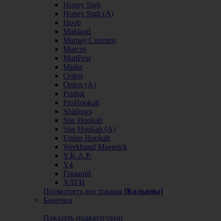
Honey Sigh
Honey Sigh (А)
Hoob
Maklaud
Mamay Customs
Marcos
MattPear
Misha
Orden
Orden (А)
Pizduk
ProHookah
Shadows
Star Hookah
Star Hookah (А)
Union Hookah
Werkbund Maverick
Y.K.A.P.
Y4
Горький
ХЛГН
Посмотреть все товары
[Кальяны]
Баночки
Показать подкатегории