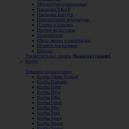
Мундштуки одноразовые
Накладки YKAP
Накладки Тортуга
Персональные мундштуки
Плитки и горелки
Прочие аксессуары
Уплотнители
Шило, вилки и шиловилки
Шланги для кальяна
Щипцы
Посмотреть все товары
[Комплектующие]
Колбы
Показать подкатегории
Колбы Alpha Hookah
Колбы Darkside
Колбы Delta
Колбы Drop
Колбы Edge
Колбы Level
Колбы Mini
Колбы Push
Колбы Space
Колбы Strong
Колбы Vogue