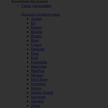
Кальянная продукция
Табак для кальяна
Показать подкатегории
Aurum
B3
Banger
Bonche
Brusko
Burn
Crown
Darkside
Deus
Duft
Endorphin
Malaysian
MattPear
Mixtape
Must Have
Overdose
Sebero
Smoke Angels
Spectrum
Tangiers
Zomo