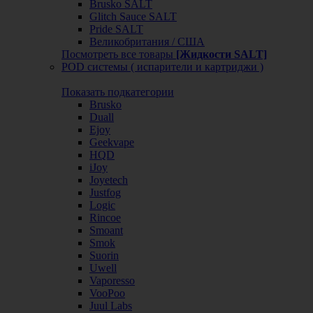
Brusko SALT
Glitch Sauce SALT
Pride SALT
Великобритания / США
Посмотреть все товары
[Жидкости SALT]
POD системы ( испарители и картриджи )
Показать подкатегории
Brusko
Duall
Ejoy
Geekvape
HQD
iJoy
Joyetech
Justfog
Logic
Rincoe
Smoant
Smok
Suorin
Uwell
Vaporesso
VooPoo
Juul Labs