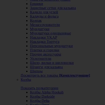
Ершики
Защитные сетки для кальяна
Кадило для углей
Калауды и фольга
Колпак
Мелассоуловители
Мундштуки
Мундштуки одноразовые
Накладки YKAP
Накладки Тортуга
Персональные мундштуки
Плитки и горелки
Прочие аксессуары
Уплотнители
Шило, вилки и шиловилки
Шланги для кальяна
Щипцы
Посмотреть все товары
[Комплектующие]
Колбы
Показать подкатегории
Колбы Alpha Hookah
Колбы Darkside
Колбы Delta
Колбы Drop