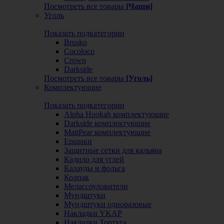
Посмотреть все товары
[Чаши]
Уголь
Показать подкатегории
Brusko
Cocoloco
Crown
Darkside
Посмотреть все товары
[Уголь]
Комплектующие
Показать подкатегории
Alpha Hookah комплектующие
Darkside комплектующие
MattPear комплектующие
Ершики
Защитные сетки для кальяна
Кадило для углей
Калауды и фольга
Колпак
Мелассоуловители
Мундштуки
Мундштуки одноразовые
Накладки YKAP
Накладки Тортуга