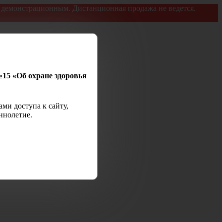
я демонстрационным. Дистанционная продажа не ведется.
№15 «Об охране здоровья
ми доступа к сайту,
ннолетие.