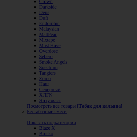
Crown
Darkside
Deus
Duft
Endorphin
Malaysian
MattPear
Mixtape
Must Have
Overdose
Sebero
Smoke Angels
Spectrum
Tangiers
Zomo
Наш
Северный
ХЛГN
Энтузиаст
Посмотреть все товары
[Табак для кальяна]
Бестабачные смеси
Показать подкатегории
Blaze X
Brusko