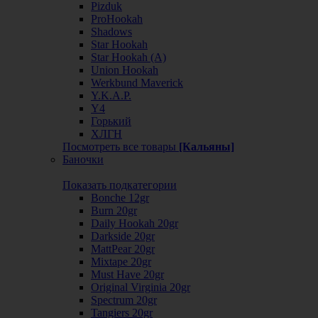
Pizduk
ProHookah
Shadows
Star Hookah
Star Hookah (А)
Union Hookah
Werkbund Maverick
Y.K.A.P.
Y4
Горький
ХЛГН
Посмотреть все товары
[Кальяны]
Баночки
Показать подкатегории
Bonche 12gr
Burn 20gr
Daily Hookah 20gr
Darkside 20gr
MattPear 20gr
Mixtape 20gr
Must Have 20gr
Original Virginia 20gr
Spectrum 20gr
Tangiers 20gr