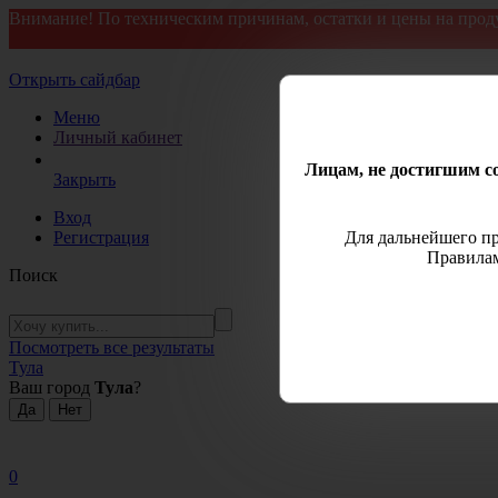
Внимание! По техническим причинам, остатки и цены на прод
Открыть сайдбар
Меню
Личный кабинет
Лицам, не достигшим со
Закрыть
Вход
Регистрация
Для дальнейшего пр
Правилам
Поиск
Посмотреть все результаты
Тула
Ваш город
Тула
?
0