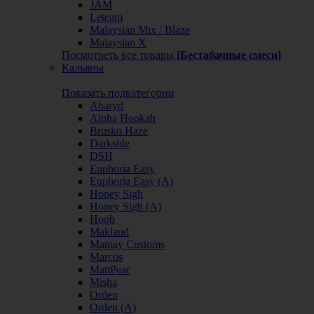
JAM
Leteam
Malaysian Mix / Blaze
Malaysian X
Посмотреть все товары
[Бестабачные смеси]
Кальяны
Показать подкатегории
Abaryd
Alpha Hookah
Brusko Haze
Darkside
DSH
Euphoria Easy
Euphoria Easy (А)
Honey Sigh
Honey Sigh (А)
Hoob
Maklaud
Mamay Customs
Marcos
MattPear
Misha
Orden
Orden (А)