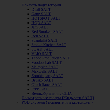
Показать подкатегории
Duall SALT
Gang SALT
HOTSPOT SALT
HQD SALT
Jam SALT
Red Smokers SALT
Rell SALT
Scandalist SALT
Smoke Kitchen SALT
SOAK SALT
VLIQ SALT
Taboo Production SALT
Voodoo Lab SALT
Malaysian SALT
Maxwells SALT
Zombie party SALT
Brusko SALT
Glitch Sauce SALT
Pride SALT
Великобритания / США
Посмотреть все товары
[Жидкости SALT]
POD системы ( испарители и картриджи )