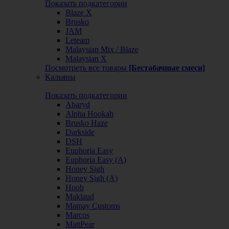
Показать подкатегории
Blaze X
Brusko
JAM
Leteam
Malaysian Mix / Blaze
Malaysian X
Посмотреть все товары
[Бестабачные смеси]
Кальяны
Показать подкатегории
Abaryd
Alpha Hookah
Brusko Haze
Darkside
DSH
Euphoria Easy
Euphoria Easy (А)
Honey Sigh
Honey Sigh (А)
Hoob
Maklaud
Mamay Customs
Marcos
MattPear