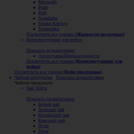
Maxwells
Pride
Rell
Scandalist
Smoke Kitchen
Tungushka
Посмотреть все товары
[Жидкости щелочные]
Комплектующие для вейпа
Показать подкатегории
Аксессуары/Принадлежности
Посмотреть все товары
[Комплектующие для
вейпа]
Посмотреть все товары
[Вейп продукция]
Чайная продукция
Показать подкатегории
Чайная продукция
Чай 500гр
Показать подкатегории
Белый чай
Зеленый чай
Китайский чай
Красный чай
Пуэр
Улун