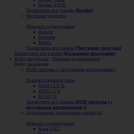
Колбы ХЛГН
Посмотреть все товары
[Колбы]
Чистящие средства
Показать подкатегории
Bioneat
Darkside
Nilitex
Посмотреть все товары
[Чистящие средства]
Посмотреть все товары
[Кальянная продукция]
Вейп продукция
Показать подкатегории
Вейп продукция
POD системы ( с вкусовыми картриджами )
Показать подкатегории
HQD CLICK
HQD LUX
SOAK Q
Посмотреть все товары
[POD системы ( с
вкусовыми картриджами )]
Одноразовые электронные сигареты
Показать подкатегории
Bang XXL