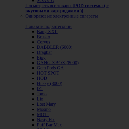
SOAK Q
Посмотреть все товары
[POD системы ( с
вкусовыми картриджами )]
Одноразовые электронные сигареты
Показать подкатегории
Bang XXL
Brusko
Corvus
DABBLER (6000)
Dragbar
Ejoy
GANG XBOX (8000)
Gem Pods GA
HOT SPOT
HQD
Husky (8000)
IZI
Jomo
Lio
Lost Mary
Mosmo
MOTI
Nasty Fix
Puff Bar Max