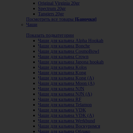
Original Virginia 20gr
Spectrum 20gr
Tangiers 20gr
Посмотреть все товары
[Баночки]
Чаши
Показать подкатегории
Чаши для кальяна Alpha Hookah
Чаши для кальяна Bonche
Чаши для кальяна CosmoBowl
Чаши для кальяна Crown
Чаши для кальяна Japona hookah
Чаши для кальяна Kolos
Чаши для кальяна Kong
Чаши для кальяна Kong (A)
Чаши для кальяна Moon (А)
Чаши для кальяна NJN
Чаши для кальяна NJN (А)
Чаши для кальяна RF
Чаши для кальяна Telamon
Чаши для кальяна VDK
Чаши для кальяна VDK (А)
Чаши для кальяна Werkbund
Чаши для кальяна Воскуримся
Чаши для кальяна Облако