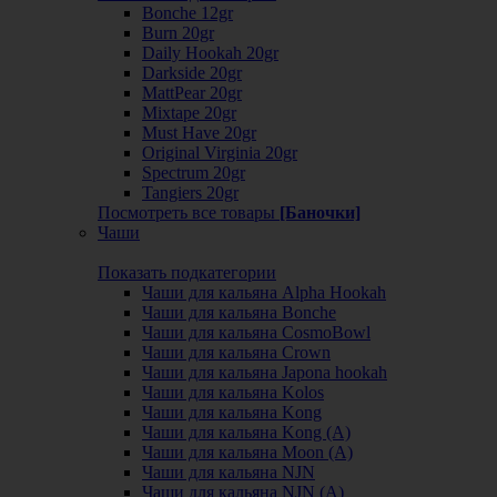
Bonche 12gr
Burn 20gr
Daily Hookah 20gr
Darkside 20gr
MattPear 20gr
Mixtape 20gr
Must Have 20gr
Original Virginia 20gr
Spectrum 20gr
Tangiers 20gr
Посмотреть все товары
[Баночки]
Чаши
Показать подкатегории
Чаши для кальяна Alpha Hookah
Чаши для кальяна Bonche
Чаши для кальяна CosmoBowl
Чаши для кальяна Crown
Чаши для кальяна Japona hookah
Чаши для кальяна Kolos
Чаши для кальяна Kong
Чаши для кальяна Kong (A)
Чаши для кальяна Moon (А)
Чаши для кальяна NJN
Чаши для кальяна NJN (А)