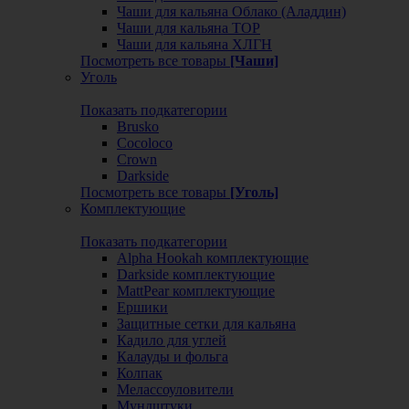
Чаши для кальяна Облако (Аладдин)
Чаши для кальяна ТОР
Чаши для кальяна ХЛГН
Посмотреть все товары
[Чаши]
Уголь
Показать подкатегории
Brusko
Cocoloco
Crown
Darkside
Посмотреть все товары
[Уголь]
Комплектующие
Показать подкатегории
Alpha Hookah комплектующие
Darkside комплектующие
MattPear комплектующие
Ершики
Защитные сетки для кальяна
Кадило для углей
Калауды и фольга
Колпак
Мелассоуловители
Мундштуки