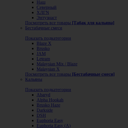
Наш
Северный
ХЛГN
Энтузиаст
Посмотреть все товары
[Табак для кальяна]
Бестабачные смеси
Показать подкатегории
Blaze X
Brusko
JAM
Leteam
Malaysian Mix / Blaze
Malaysian X
Посмотреть все товары
[Бестабачные смеси]
Кальяны
Показать подкатегории
Abaryd
Alpha Hookah
Brusko Haze
Darkside
DSH
Euphoria Easy
Euphoria Easy (А)