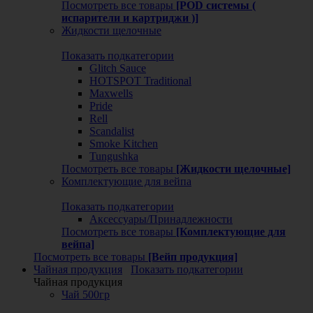
Посмотреть все товары
[POD системы (
испарители и картриджи )]
Жидкости щелочные
Показать подкатегории
Glitch Sauce
HOTSPOT Traditional
Maxwells
Pride
Rell
Scandalist
Smoke Kitchen
Tungushka
Посмотреть все товары
[Жидкости щелочные]
Комплектующие для вейпа
Показать подкатегории
Аксессуары/Принадлежности
Посмотреть все товары
[Комплектующие для
вейпа]
Посмотреть все товары
[Вейп продукция]
Чайная продукция
Показать подкатегории
Чайная продукция
Чай 500гр