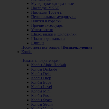
Мундштуки одноразовые
Накладки YKAP
Накладки Тортуга
Персональные мундштуки
Плитки и горелки
Прочие аксессуары
Уплотнители
Шило, вилки и шиловилки
Шланги для кальяна
Щипцы
Посмотреть все товары
[Комплектующие]
Колбы
Показать подкатегории
Колбы Alpha Hookah
Колбы Darkside
Колбы Delta
Колбы Drop
Колбы Edge
Колбы Level
Колбы Mini
Колбы Push
Колбы Space
Колбы Strong
Колбы Vogue