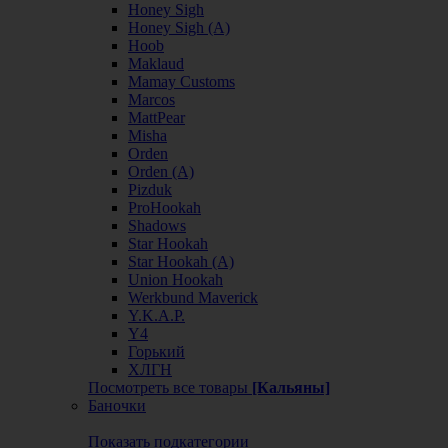
Honey Sigh
Honey Sigh (А)
Hoob
Maklaud
Mamay Customs
Marcos
MattPear
Misha
Orden
Orden (А)
Pizduk
ProHookah
Shadows
Star Hookah
Star Hookah (А)
Union Hookah
Werkbund Maverick
Y.K.A.P.
Y4
Горький
ХЛГН
Посмотреть все товары
[Кальяны]
Баночки
Показать подкатегории