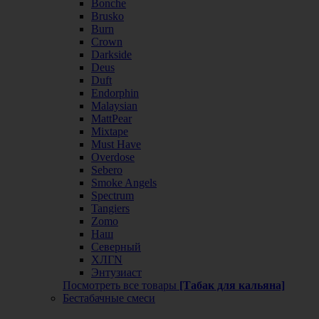
Bonche
Brusko
Burn
Crown
Darkside
Deus
Duft
Endorphin
Malaysian
MattPear
Mixtape
Must Have
Overdose
Sebero
Smoke Angels
Spectrum
Tangiers
Zomo
Наш
Северный
ХЛГN
Энтузиаст
Посмотреть все товары
[Табак для кальяна]
Бестабачные смеси