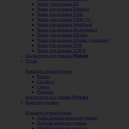
Чаши для кальяна RF
Чаши для кальяна Telamon
Чаши для кальяна VDK
Чаши для кальяна VDK (А)
Чаши для кальяна Werkbund
Чаши для кальяна Воскуримся
Чаши для кальяна Облако
Чаши для кальяна Облако (Аладдин)
Чаши для кальяна ТОР
Чаши для кальяна ХЛГН
Посмотреть все товары
[Чаши]
Уголь
Показать подкатегории
Brusko
Cocoloco
Crown
Darkside
Посмотреть все товары
[Уголь]
Комплектующие
Показать подкатегории
Alpha Hookah комплектующие
Darkside комплектующие
MattPear комплектующие