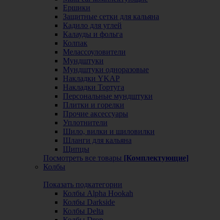
Ершики
Защитные сетки для кальяна
Кадило для углей
Калауды и фольга
Колпак
Мелассоуловители
Мундштуки
Мундштуки одноразовые
Накладки YKAP
Накладки Тортуга
Персональные мундштуки
Плитки и горелки
Прочие аксессуары
Уплотнители
Шило, вилки и шиловилки
Шланги для кальяна
Щипцы
Посмотреть все товары
[Комплектующие]
Колбы
Показать подкатегории
Колбы Alpha Hookah
Колбы Darkside
Колбы Delta
Колбы Drop