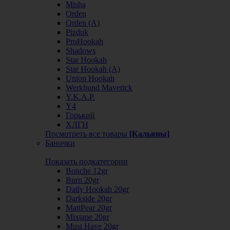
Misha
Orden
Orden (А)
Pizduk
ProHookah
Shadows
Star Hookah
Star Hookah (А)
Union Hookah
Werkbund Maverick
Y.K.A.P.
Y4
Горький
ХЛГН
Посмотреть все товары
[Кальяны]
Баночки
Показать подкатегории
Bonche 12gr
Burn 20gr
Daily Hookah 20gr
Darkside 20gr
MattPear 20gr
Mixtape 20gr
Must Have 20gr