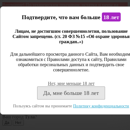
Внимание! По техническим причинам, остатки и цены на
продукцию могут отличаться с фактическим наличием. Сайт
является демонстрационным. Дистанционная продажа не
Подтвердите, что вам больше
18 лет
ведется.
Лицам, не достигшим совершеннолетия, пользование
Открыть сайдбар
Сайтом запрещено. (ст. 20 ФЗ №15 «Об охране здоровья
граждан..»)
Меню
Личный кабинет
Для дальнейшего просмотра данного Сайта, Вам необходим
ознакомиться с Правилами доступа к сайту, Правилами
Закрыть
обработки персональных данных и подтвердить свое
совершеннолетие.
Вход
Регистрация
Нет, мне меньше 18 лет
Поиск
Да, мне больше 18 лет
Посмотреть все результаты
Пользуясь сайтом вы принимаете
Политику конфиденциальности
Тула
Ваш город
Тула
?