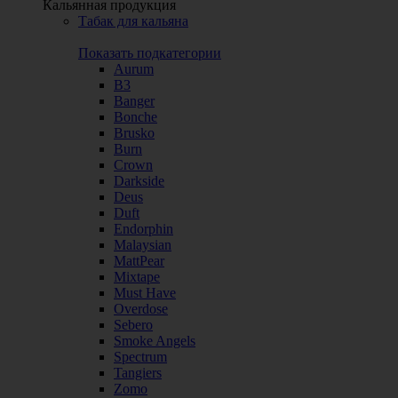
Кальянная продукция
Табак для кальяна
Показать подкатегории
Aurum
B3
Banger
Bonche
Brusko
Burn
Crown
Darkside
Deus
Duft
Endorphin
Malaysian
MattPear
Mixtape
Must Have
Overdose
Sebero
Smoke Angels
Spectrum
Tangiers
Zomo