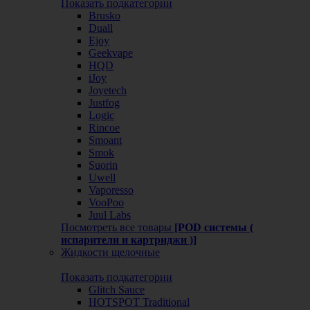
Показать подкатегории
Brusko
Duall
Ejoy
Geekvape
HQD
iJoy
Joyetech
Justfog
Logic
Rincoe
Smoant
Smok
Suorin
Uwell
Vaporesso
VooPoo
Juul Labs
Посмотреть все товары
[POD системы (
испарители и картриджи )]
Жидкости щелочные
Показать подкатегории
Glitch Sauce
HOTSPOT Traditional