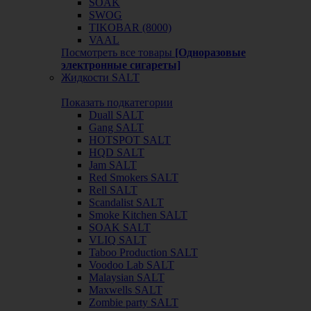
SOAK
SWOG
TIKOBAR (8000)
VAAL
Посмотреть все товары
[Одноразовые
электронные сигареты]
Жидкости SALT
Показать подкатегории
Duall SALT
Gang SALT
HOTSPOT SALT
HQD SALT
Jam SALT
Red Smokers SALT
Rell SALT
Scandalist SALT
Smoke Kitchen SALT
SOAK SALT
VLIQ SALT
Taboo Production SALT
Voodoo Lab SALT
Malaysian SALT
Maxwells SALT
Zombie party SALT