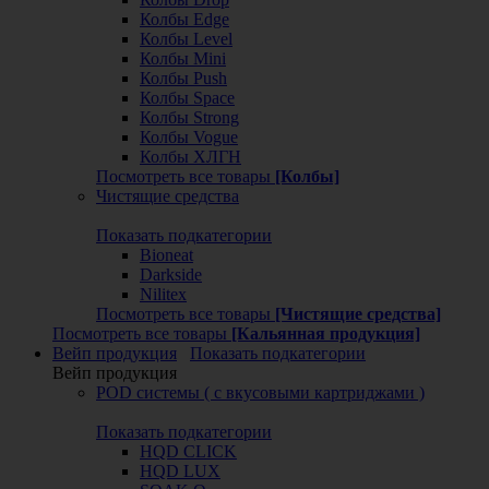
Колбы Edge
Колбы Level
Колбы Mini
Колбы Push
Колбы Space
Колбы Strong
Колбы Vogue
Колбы ХЛГН
Посмотреть все товары
[Колбы]
Чистящие средства
Показать подкатегории
Bioneat
Darkside
Nilitex
Посмотреть все товары
[Чистящие средства]
Посмотреть все товары
[Кальянная продукция]
Вейп продукция
Показать подкатегории
Вейп продукция
POD системы ( с вкусовыми картриджами )
Показать подкатегории
HQD CLICK
HQD LUX