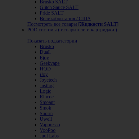
Brusko SALT
Glitch Sauce SALT
Pride SALT
Великобритания / США
Посмотреть все товары
[Жидкости SALT]
POD системы ( испарители и картриджи )
Показать подкатегории
Brusko
Duall
Ejoy
Geekvape
HQD
iJoy
Joyetech
Justfog
Logic
Rincoe
Smoant
Smok
Suorin
Uwell
Vaporesso
VooPoo
Juul Labs