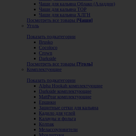
Чаши для кальяна Облако (Аладдин)
Чаши для кальяна ТОР
Чаши для кальяна ХЛГН
Посмотреть все товары
[Чаши]
Уголь
Показать подкатегории
Brusko
Cocoloco
Crown
Darkside
Посмотреть все товары
[Уголь]
Комплектующие
Показать подкатегории
Alpha Hookah комплектующие
Darkside комплектующие
MattPear комплектующие
Ершики
Защитные сетки для кальяна
Кадило для углей
Калауды и фольга
Колпак
Мелассоуловители
Мундштуки