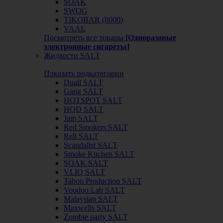
SOAK
SWOG
TIKOBAR (8000)
VAAL
Посмотреть все товары
[Одноразовые
электронные сигареты]
Жидкости SALT
Показать подкатегории
Duall SALT
Gang SALT
HOTSPOT SALT
HQD SALT
Jam SALT
Red Smokers SALT
Rell SALT
Scandalist SALT
Smoke Kitchen SALT
SOAK SALT
VLIQ SALT
Taboo Production SALT
Voodoo Lab SALT
Malaysian SALT
Maxwells SALT
Zombie party SALT