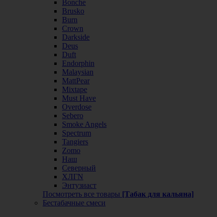
Bonche
Brusko
Burn
Crown
Darkside
Deus
Duft
Endorphin
Malaysian
MattPear
Mixtape
Must Have
Overdose
Sebero
Smoke Angels
Spectrum
Tangiers
Zomo
Наш
Северный
ХЛГN
Энтузиаст
Посмотреть все товары
[Табак для кальяна]
Бестабачные смеси