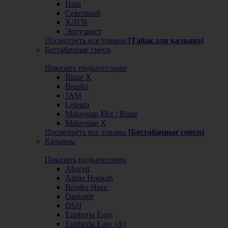
Наш
Северный
ХЛГN
Энтузиаст
Посмотреть все товары
[Табак для кальяна]
Бестабачные смеси
Показать подкатегории
Blaze X
Brusko
JAM
Leteam
Malaysian Mix / Blaze
Malaysian X
Посмотреть все товары
[Бестабачные смеси]
Кальяны
Показать подкатегории
Abaryd
Alpha Hookah
Brusko Haze
Darkside
DSH
Euphoria Easy
Euphoria Easy (А)