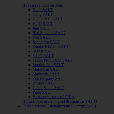
Показать подкатегории
Duall SALT
Gang SALT
HOTSPOT SALT
HQD SALT
Jam SALT
Red Smokers SALT
Rell SALT
Scandalist SALT
Smoke Kitchen SALT
SOAK SALT
VLIQ SALT
Taboo Production SALT
Voodoo Lab SALT
Malaysian SALT
Maxwells SALT
Zombie party SALT
Brusko SALT
Glitch Sauce SALT
Pride SALT
Великобритания / США
Посмотреть все товары
[Жидкости SALT]
POD системы ( испарители и картриджи )