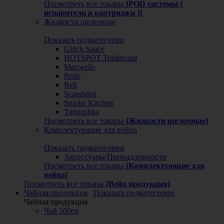
Посмотреть все товары
[POD системы (
испарители и картриджи )]
Жидкости щелочные
Показать подкатегории
Glitch Sauce
HOTSPOT Traditional
Maxwells
Pride
Rell
Scandalist
Smoke Kitchen
Tungushka
Посмотреть все товары
[Жидкости щелочные]
Комплектующие для вейпа
Показать подкатегории
Аксессуары/Принадлежности
Посмотреть все товары
[Комплектующие для
вейпа]
Посмотреть все товары
[Вейп продукция]
Чайная продукция
Показать подкатегории
Чайная продукция
Чай 500гр