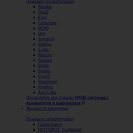
Показать подкатегории
Brusko
Duall
Ejoy
Geekvape
HQD
iJoy
Joyetech
Justfog
Logic
Rincoe
Smoant
Smok
Suorin
Uwell
Vaporesso
VooPoo
Juul Labs
Посмотреть все товары
[POD системы (
испарители и картриджи )]
Жидкости щелочные
Показать подкатегории
Glitch Sauce
HOTSPOT Traditional