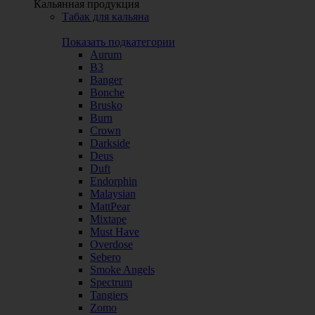
Кальянная продукция
Табак для кальяна
Показать подкатегории
Aurum
B3
Banger
Bonche
Brusko
Burn
Crown
Darkside
Deus
Duft
Endorphin
Malaysian
MattPear
Mixtape
Must Have
Overdose
Sebero
Smoke Angels
Spectrum
Tangiers
Zomo