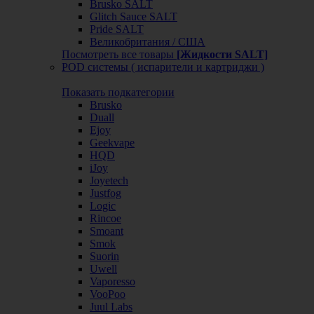
Brusko SALT
Glitch Sauce SALT
Pride SALT
Великобритания / США
Посмотреть все товары
[Жидкости SALT]
POD системы ( испарители и картриджи )
Показать подкатегории
Brusko
Duall
Ejoy
Geekvape
HQD
iJoy
Joyetech
Justfog
Logic
Rincoe
Smoant
Smok
Suorin
Uwell
Vaporesso
VooPoo
Juul Labs