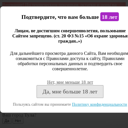
Внимание! По техническим причинам, остатки и цены на
продукцию могут отличаться с фактическим наличием. Сайт
является демонстрационным. Дистанционная продажа не
Подтвердите, что вам больше
18 лет
ведется.
Лицам, не достигшим совершеннолетия, пользование
Открыть сайдбар
Сайтом запрещено. (ст. 20 ФЗ №15 «Об охране здоровья
граждан..»)
Меню
Личный кабинет
Для дальнейшего просмотра данного Сайта, Вам необходим
ознакомиться с Правилами доступа к сайту, Правилами
Закрыть
обработки персональных данных и подтвердить свое
совершеннолетие.
Вход
Регистрация
Нет, мне меньше 18 лет
Поиск
Да, мне больше 18 лет
Посмотреть все результаты
Пользуясь сайтом вы принимаете
Политику конфиденциальности
Тула
Ваш город
Тула
?