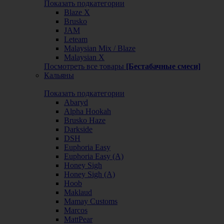
Показать подкатегории
Blaze X
Brusko
JAM
Leteam
Malaysian Mix / Blaze
Malaysian X
Посмотреть все товары
[Бестабачные смеси]
Кальяны
Показать подкатегории
Abaryd
Alpha Hookah
Brusko Haze
Darkside
DSH
Euphoria Easy
Euphoria Easy (А)
Honey Sigh
Honey Sigh (А)
Hoob
Maklaud
Mamay Customs
Marcos
MattPear