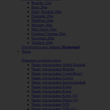
Bonche 12gr
Burn 20gr
Daily Hookah 20gr
Darkside 20gr
MattPear 20gr
Mixtape 20gr
Must Have 20gr
Original Virginia 20gr
Spectrum 20gr
Tangiers 20gr
Посмотреть все товары
[Баночки]
Чаши
Показать подкатегории
Чаши для кальяна Alpha Hookah
Чаши для кальяна Bonche
Чаши для кальяна CosmoBowl
Чаши для кальяна Crown
Чаши для кальяна Japona hookah
Чаши для кальяна Kolos
Чаши для кальяна Kong
Чаши для кальяна Kong (A)
Чаши для кальяна Moon (А)
Чаши для кальяна NJN
Чаши для кальяна NJN (А)