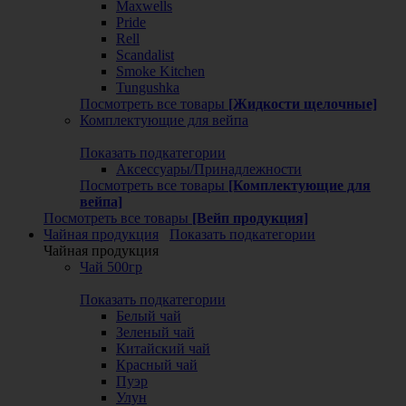
Maxwells
Pride
Rell
Scandalist
Smoke Kitchen
Tungushka
Посмотреть все товары
[Жидкости щелочные]
Комплектующие для вейпа
Показать подкатегории
Аксессуары/Принадлежности
Посмотреть все товары
[Комплектующие для
вейпа]
Посмотреть все товары
[Вейп продукция]
Чайная продукция
Показать подкатегории
Чайная продукция
Чай 500гр
Показать подкатегории
Белый чай
Зеленый чай
Китайский чай
Красный чай
Пуэр
Улун