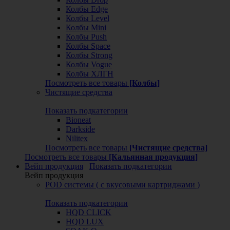
Колбы Edge
Колбы Level
Колбы Mini
Колбы Push
Колбы Space
Колбы Strong
Колбы Vogue
Колбы ХЛГН
Посмотреть все товары
[Колбы]
Чистящие средства
Показать подкатегории
Bioneat
Darkside
Nilitex
Посмотреть все товары
[Чистящие средства]
Посмотреть все товары
[Кальянная продукция]
Вейп продукция
Показать подкатегории
Вейп продукция
POD системы ( с вкусовыми картриджами )
Показать подкатегории
HQD CLICK
HQD LUX