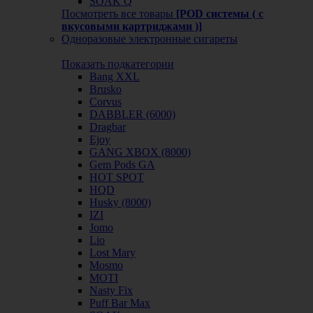
SOAK Q
Посмотреть все товары
[POD системы ( с
вкусовыми картриджами )]
Одноразовые электронные сигареты
Показать подкатегории
Bang XXL
Brusko
Corvus
DABBLER (6000)
Dragbar
Ejoy
GANG XBOX (8000)
Gem Pods GA
HOT SPOT
HQD
Husky (8000)
IZI
Jomo
Lio
Lost Mary
Mosmo
MOTI
Nasty Fix
Puff Bar Max