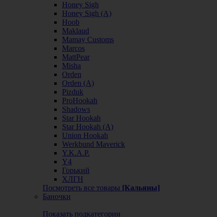
Honey Sigh
Honey Sigh (А)
Hoob
Maklaud
Mamay Customs
Marcos
MattPear
Misha
Orden
Orden (А)
Pizduk
ProHookah
Shadows
Star Hookah
Star Hookah (А)
Union Hookah
Werkbund Maverick
Y.K.A.P.
Y4
Горький
ХЛГН
Посмотреть все товары
[Кальяны]
Баночки
Показать подкатегории