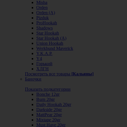
Misha
Orden
Orden (А)
Pizduk
ProHookah
Shadows
Star Hookah
Star Hookah (А)
Union Hookah
Werkbund Maverick
Y.K.A.P.
Y4
Горький
ХЛГН
Посмотреть все товары
[Кальяны]
Баночки
Показать подкатегории
Bonche 12gr
Burn 20gr
Daily Hookah 20gr
Darkside 20gr
MattPear 20gr
Mixtape 20gr
Must Have 20gr