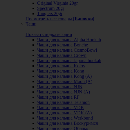
Original Virginia 20gr
Spectrum 20gr
Tangiers 20gr
Посмотреть все товары
[Баночки]
Чаши
Показать подкатегории
Чаши для кальяна Alpha Hookah
Чаши для кальяна Bonche
Чаши для кальяна CosmoBowl
Чаши для кальяна Crown
Чаши для кальяна Japona hookah
Чаши для кальяна Kolos
Чаши для кальяна Kong
Чаши для кальяна Kong (A)
Чаши для кальяна Moon (А)
Чаши для кальяна NJN
Чаши для кальяна NJN (А)
Чаши для кальяна RF
Чаши для кальяна Telamon
Чаши для кальяна VDK
Чаши для кальяна VDK (А)
Чаши для кальяна Werkbund
Чаши для кальяна Воскуримся
Чаши для кальяна Облако