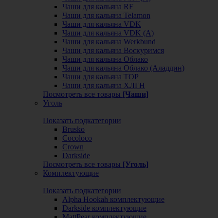
Чаши для кальяна RF
Чаши для кальяна Telamon
Чаши для кальяна VDK
Чаши для кальяна VDK (А)
Чаши для кальяна Werkbund
Чаши для кальяна Воскуримся
Чаши для кальяна Облако
Чаши для кальяна Облако (Аладдин)
Чаши для кальяна ТОР
Чаши для кальяна ХЛГН
Посмотреть все товары
[Чаши]
Уголь
Показать подкатегории
Brusko
Cocoloco
Crown
Darkside
Посмотреть все товары
[Уголь]
Комплектующие
Показать подкатегории
Alpha Hookah комплектующие
Darkside комплектующие
MattPear комплектующие