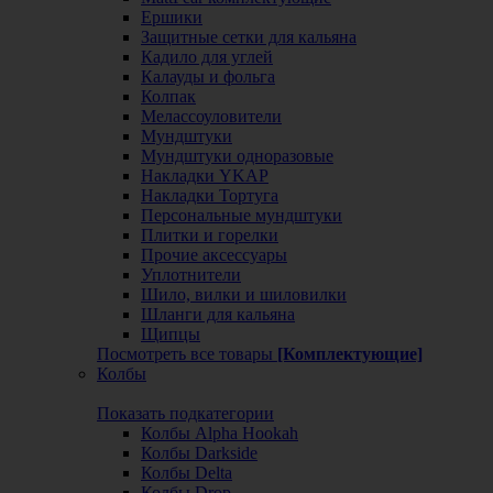
Ершики
Защитные сетки для кальяна
Кадило для углей
Калауды и фольга
Колпак
Мелассоуловители
Мундштуки
Мундштуки одноразовые
Накладки YKAP
Накладки Тортуга
Персональные мундштуки
Плитки и горелки
Прочие аксессуары
Уплотнители
Шило, вилки и шиловилки
Шланги для кальяна
Щипцы
Посмотреть все товары
[Комплектующие]
Колбы
Показать подкатегории
Колбы Alpha Hookah
Колбы Darkside
Колбы Delta
Колбы Drop