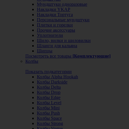
Мундштуки одноразовые
Накладки YKAP
Накладки Тортуга
Персональные мундштуки
Плитки и горелки
Прочие аксессуары
Уплотнители
Шило, вилки и шиловилки
Шланги для кальяна
Щипцы
Посмотреть все товары
[Комплектующие]
Колбы
Показать подкатегории
Колбы Alpha Hookah
Колбы Darkside
Колбы Delta
Колбы Drop
Колбы Edge
Колбы Level
Колбы Mini
Колбы Push
Колбы Space
Колбы Strong
Колбы Vogue