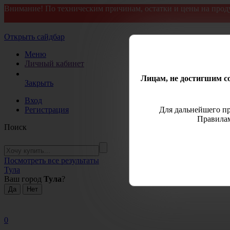
Внимание! По техническим причинам, остатки и цены на прод
Открыть сайдбар
Меню
Личный кабинет
Лицам, не достигшим со
Закрыть
Вход
Регистрация
Для дальнейшего пр
Правилам
Поиск
Посмотреть все результаты
Тула
Ваш город
Тула
?
0