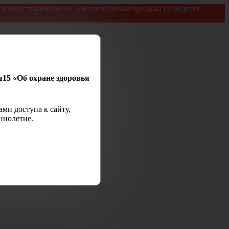
я демонстрационным. Дистанционная продажа не ведется.
№15 «Об охране здоровья
ми доступа к сайту,
ннолетие.