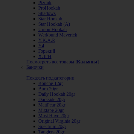
Pizduk
ProHookah
Shadows
Star Hookah
Star Hookah (А)
Union Hookah
Werkbund Maverick
Y.K.A.P.
Y4
Горький
ХЛГН
Посмотреть все товары
[Кальяны]
Баночки
Показать подкатегории
Bonche 12gr
Burn 20gr
Daily Hookah 20gr
Darkside 20gr
MattPear 20gr
Mixtape 20gr
Must Have 20gr
Original Virginia 20gr
Spectrum 20gr
Tangiers 20gr