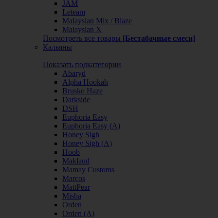
JAM
Leteam
Malaysian Mix / Blaze
Malaysian X
Посмотреть все товары
[Бестабачные смеси]
Кальяны
Показать подкатегории
Abaryd
Alpha Hookah
Brusko Haze
Darkside
DSH
Euphoria Easy
Euphoria Easy (А)
Honey Sigh
Honey Sigh (А)
Hoob
Maklaud
Mamay Customs
Marcos
MattPear
Misha
Orden
Orden (А)