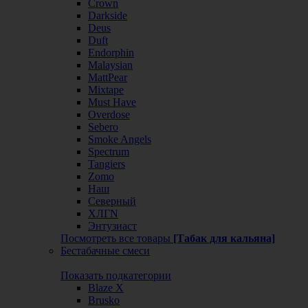
Crown
Darkside
Deus
Duft
Endorphin
Malaysian
MattPear
Mixtape
Must Have
Overdose
Sebero
Smoke Angels
Spectrum
Tangiers
Zomo
Наш
Северный
ХЛГN
Энтузиаст
Посмотреть все товары
[Табак для кальяна]
Бестабачные смеси
Показать подкатегории
Blaze X
Brusko