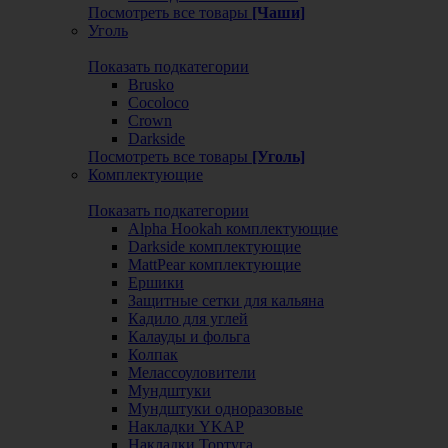
Посмотреть все товары
[Чаши]
Уголь
Показать подкатегории
Brusko
Cocoloco
Crown
Darkside
Посмотреть все товары
[Уголь]
Комплектующие
Показать подкатегории
Alpha Hookah комплектующие
Darkside комплектующие
MattPear комплектующие
Ершики
Защитные сетки для кальяна
Кадило для углей
Калауды и фольга
Колпак
Мелассоуловители
Мундштуки
Мундштуки одноразовые
Накладки YKAP
Накладки Тортуга