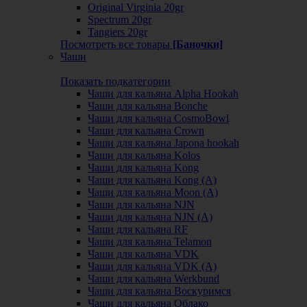
Original Virginia 20gr
Spectrum 20gr
Tangiers 20gr
Посмотреть все товары
[Баночки]
Чаши
Показать подкатегории
Чаши для кальяна Alpha Hookah
Чаши для кальяна Bonche
Чаши для кальяна CosmoBowl
Чаши для кальяна Crown
Чаши для кальяна Japona hookah
Чаши для кальяна Kolos
Чаши для кальяна Kong
Чаши для кальяна Kong (A)
Чаши для кальяна Moon (А)
Чаши для кальяна NJN
Чаши для кальяна NJN (А)
Чаши для кальяна RF
Чаши для кальяна Telamon
Чаши для кальяна VDK
Чаши для кальяна VDK (А)
Чаши для кальяна Werkbund
Чаши для кальяна Воскуримся
Чаши для кальяна Облако