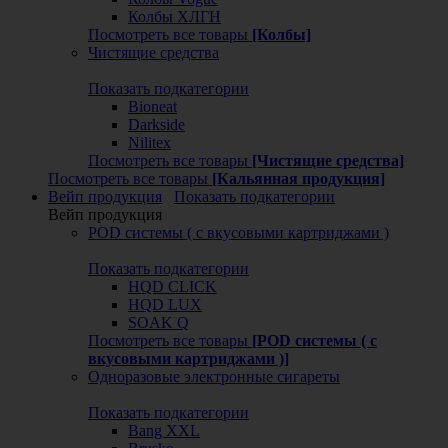
Колбы ХЛГН
Посмотреть все товары
[Колбы]
Чистящие средства
Показать подкатегории
Bioneat
Darkside
Nilitex
Посмотреть все товары
[Чистящие средства]
Посмотреть все товары
[Кальянная продукция]
Вейп продукция
Показать подкатегории
Вейп продукция
POD системы ( с вкусовыми картриджами )
Показать подкатегории
HQD CLICK
HQD LUX
SOAK Q
Посмотреть все товары
[POD системы ( с
вкусовыми картриджами )]
Одноразовые электронные сигареты
Показать подкатегории
Bang XXL