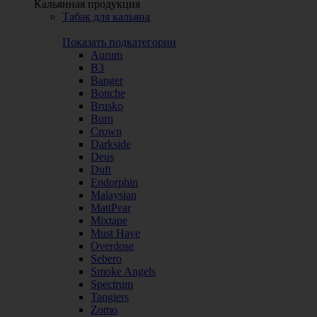
Кальянная продукция
Табак для кальяна
Показать подкатегории
Aurum
B3
Banger
Bonche
Brusko
Burn
Crown
Darkside
Deus
Duft
Endorphin
Malaysian
MattPear
Mixtape
Must Have
Overdose
Sebero
Smoke Angels
Spectrum
Tangiers
Zomo