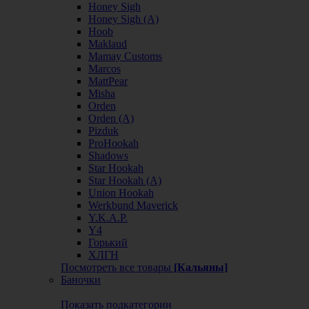
Honey Sigh
Honey Sigh (А)
Hoob
Maklaud
Mamay Customs
Marcos
MattPear
Misha
Orden
Orden (А)
Pizduk
ProHookah
Shadows
Star Hookah
Star Hookah (А)
Union Hookah
Werkbund Maverick
Y.K.A.P.
Y4
Горький
ХЛГН
Посмотреть все товары
[Кальяны]
Баночки
Показать подкатегории