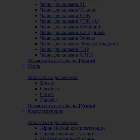
Чаши для кальяна RF
Чаши для кальяна Telamon
Чаши для кальяна VDK
Чаши для кальяна VDK (А)
Чаши для кальяна Werkbund
Чаши для кальяна Воскуримся
Чаши для кальяна Облако
Чаши для кальяна Облако (Аладдин)
Чаши для кальяна ТОР
Чаши для кальяна ХЛГН
Посмотреть все товары
[Чаши]
Уголь
Показать подкатегории
Brusko
Cocoloco
Crown
Darkside
Посмотреть все товары
[Уголь]
Комплектующие
Показать подкатегории
Alpha Hookah комплектующие
Darkside комплектующие
MattPear комплектующие