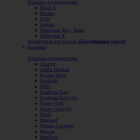
Показать подкатегории
Blaze X
Brusko
JAM
Leteam
Malaysian Mix / Blaze
Malaysian X
Посмотреть все товары
[Бестабачные смеси]
Кальяны
Показать подкатегории
Abaryd
Alpha Hookah
Brusko Haze
Darkside
DSH
Euphoria Easy
Euphoria Easy (А)
Honey Sigh
Honey Sigh (А)
Hoob
Maklaud
Mamay Customs
Marcos
MattPear