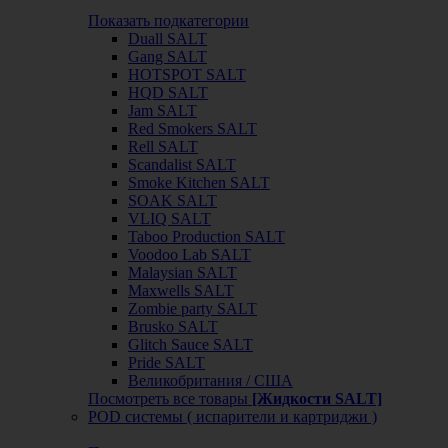
Показать подкатегории
Duall SALT
Gang SALT
HOTSPOT SALT
HQD SALT
Jam SALT
Red Smokers SALT
Rell SALT
Scandalist SALT
Smoke Kitchen SALT
SOAK SALT
VLIQ SALT
Taboo Production SALT
Voodoo Lab SALT
Malaysian SALT
Maxwells SALT
Zombie party SALT
Brusko SALT
Glitch Sauce SALT
Pride SALT
Великобритания / США
Посмотреть все товары
[Жидкости SALT]
POD системы ( испарители и картриджи )