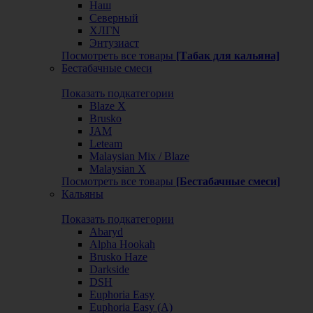
Наш
Северный
ХЛГN
Энтузиаст
Посмотреть все товары
[Табак для кальяна]
Бестабачные смеси
Показать подкатегории
Blaze X
Brusko
JAM
Leteam
Malaysian Mix / Blaze
Malaysian X
Посмотреть все товары
[Бестабачные смеси]
Кальяны
Показать подкатегории
Abaryd
Alpha Hookah
Brusko Haze
Darkside
DSH
Euphoria Easy
Euphoria Easy (А)