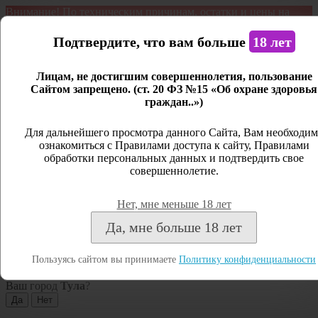
Внимание! По техническим причинам, остатки и цены на
продукцию могут отличаться с фактическим наличием. Сайт
является демонстрационным. Дистанционная продажа не
Подтвердите, что вам больше
18 лет
ведется.
Лицам, не достигшим совершеннолетия, пользование
Открыть сайдбар
Сайтом запрещено. (ст. 20 ФЗ №15 «Об охране здоровья
граждан..»)
Меню
Личный кабинет
Для дальнейшего просмотра данного Сайта, Вам необходим
ознакомиться с Правилами доступа к сайту, Правилами
Закрыть
обработки персональных данных и подтвердить свое
совершеннолетие.
Вход
Регистрация
Нет, мне меньше 18 лет
Поиск
Да, мне больше 18 лет
Посмотреть все результаты
Пользуясь сайтом вы принимаете
Политику конфиденциальности
Тула
Ваш город
Тула
?