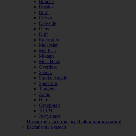
Bonche
Brusko
Burn
Crown
Darkside
Deus
Duft
Endorphin
Malaysian
MattPear
Mixtape
Must Have
Overdose
Sebero
Smoke Angels
Spectrum
Tangiers
Zomo
Наш
Северный
ХЛГN
Энтузиаст
Посмотреть все товары
[Табак для кальяна]
Бестабачные смеси