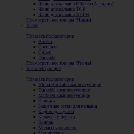
Чаши для кальяна Облако (Аладдин)
Чаши для кальяна ТОР
Чаши для кальяна ХЛГН
Посмотреть все товары
[Чаши]
Уголь
Показать подкатегории
Brusko
Cocoloco
Crown
Darkside
Посмотреть все товары
[Уголь]
Комплектующие
Показать подкатегории
Alpha Hookah комплектующие
Darkside комплектующие
MattPear комплектующие
Ершики
Защитные сетки для кальяна
Кадило для углей
Калауды и фольга
Колпак
Мелассоуловители
Мундштуки