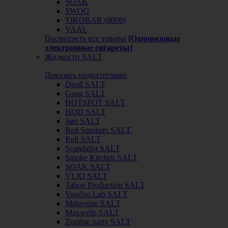
SOAK
SWOG
TIKOBAR (8000)
VAAL
Посмотреть все товары
[Одноразовые
электронные сигареты]
Жидкости SALT
Показать подкатегории
Duall SALT
Gang SALT
HOTSPOT SALT
HQD SALT
Jam SALT
Red Smokers SALT
Rell SALT
Scandalist SALT
Smoke Kitchen SALT
SOAK SALT
VLIQ SALT
Taboo Production SALT
Voodoo Lab SALT
Malaysian SALT
Maxwells SALT
Zombie party SALT