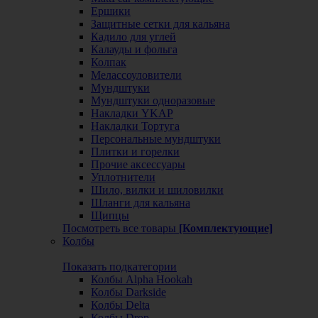
Ершики
Защитные сетки для кальяна
Кадило для углей
Калауды и фольга
Колпак
Мелассоуловители
Мундштуки
Мундштуки одноразовые
Накладки YKAP
Накладки Тортуга
Персональные мундштуки
Плитки и горелки
Прочие аксессуары
Уплотнители
Шило, вилки и шиловилки
Шланги для кальяна
Щипцы
Посмотреть все товары
[Комплектующие]
Колбы
Показать подкатегории
Колбы Alpha Hookah
Колбы Darkside
Колбы Delta
Колбы Drop