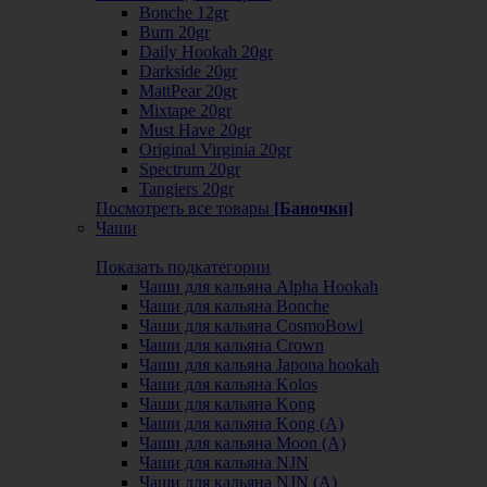
Bonche 12gr
Burn 20gr
Daily Hookah 20gr
Darkside 20gr
MattPear 20gr
Mixtape 20gr
Must Have 20gr
Original Virginia 20gr
Spectrum 20gr
Tangiers 20gr
Посмотреть все товары
[Баночки]
Чаши
Показать подкатегории
Чаши для кальяна Alpha Hookah
Чаши для кальяна Bonche
Чаши для кальяна CosmoBowl
Чаши для кальяна Crown
Чаши для кальяна Japona hookah
Чаши для кальяна Kolos
Чаши для кальяна Kong
Чаши для кальяна Kong (A)
Чаши для кальяна Moon (А)
Чаши для кальяна NJN
Чаши для кальяна NJN (А)