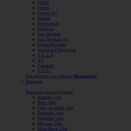
Misha
Orden
Orden (А)
Pizduk
ProHookah
Shadows
Star Hookah
Star Hookah (А)
Union Hookah
Werkbund Maverick
Y.K.A.P.
Y4
Горький
ХЛГН
Посмотреть все товары
[Кальяны]
Баночки
Показать подкатегории
Bonche 12gr
Burn 20gr
Daily Hookah 20gr
Darkside 20gr
MattPear 20gr
Mixtape 20gr
Must Have 20gr