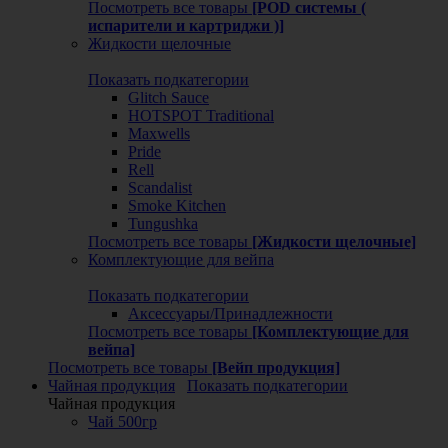
Посмотреть все товары
[POD системы (
испарители и картриджи )]
Жидкости щелочные
Показать подкатегории
Glitch Sauce
HOTSPOT Traditional
Maxwells
Pride
Rell
Scandalist
Smoke Kitchen
Tungushka
Посмотреть все товары
[Жидкости щелочные]
Комплектующие для вейпа
Показать подкатегории
Аксессуары/Принадлежности
Посмотреть все товары
[Комплектующие для
вейпа]
Посмотреть все товары
[Вейп продукция]
Чайная продукция
Показать подкатегории
Чайная продукция
Чай 500гр