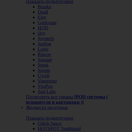
Показать подкатегории
Brusko
Duall
Ejoy
Geekvape
HQD
iJoy
Joyetech
Justfog
Logic
Rincoe
Smoant
Smok
Suorin
Uwell
Vaporesso
VooPoo
Juul Labs
Посмотреть все товары
[POD системы (
испарители и картриджи )]
Жидкости щелочные
Показать подкатегории
Glitch Sauce
HOTSPOT Traditional