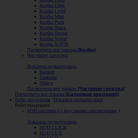
Колбы Edge
Колбы Level
Колбы Mini
Колбы Push
Колбы Space
Колбы Strong
Колбы Vogue
Колбы ХЛГН
Посмотреть все товары
[Колбы]
Чистящие средства
Показать подкатегории
Bioneat
Darkside
Nilitex
Посмотреть все товары
[Чистящие средства]
Посмотреть все товары
[Кальянная продукция]
Вейп продукция
Показать подкатегории
Вейп продукция
POD системы ( с вкусовыми картриджами )
Показать подкатегории
HQD CLICK
HQD LUX