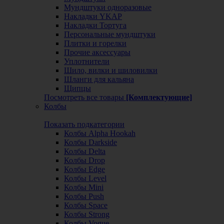
Мундштуки одноразовые
Накладки YKAP
Накладки Тортуга
Персональные мундштуки
Плитки и горелки
Прочие аксессуары
Уплотнители
Шило, вилки и шиловилки
Шланги для кальяна
Щипцы
Посмотреть все товары
[Комплектующие]
Колбы
Показать подкатегории
Колбы Alpha Hookah
Колбы Darkside
Колбы Delta
Колбы Drop
Колбы Edge
Колбы Level
Колбы Mini
Колбы Push
Колбы Space
Колбы Strong
Колбы Vogue