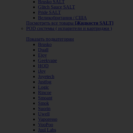
Brusko SALT
Glitch Sauce SALT
Pride SALT
Великобритания / США
Посмотреть все товары
[Жидкости SALT]
POD системы ( испарители и картриджи )
Показать подкатегории
Brusko
Duall
Ejoy
Geekvape
HQD
iJoy
Joyetech
Justfog
Logic
Rincoe
Smoant
Smok
Suorin
Uwell
Vaporesso
VooPoo
Juul Labs