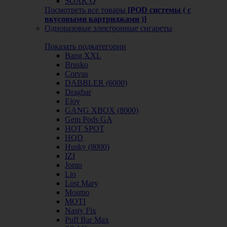
SOAK Q
Посмотреть все товары
[POD системы ( с
вкусовыми картриджами )]
Одноразовые электронные сигареты
Показать подкатегории
Bang XXL
Brusko
Corvus
DABBLER (6000)
Dragbar
Ejoy
GANG XBOX (8000)
Gem Pods GA
HOT SPOT
HQD
Husky (8000)
IZI
Jomo
Lio
Lost Mary
Mosmo
MOTI
Nasty Fix
Puff Bar Max