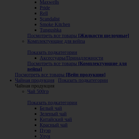
Maxwells
Pride
Rell
Scandalist
Smoke Kitchen
Tungushka
Посмотреть все товары
[Жидкости щелочные]
Комплектующие для вейпа
Показать подкатегории
Аксессуары/Принадлежности
Посмотреть все товары
[Комплектующие для
вейпа]
Посмотреть все товары
[Вейп продукция]
Чайная продукция
Показать подкатегории
Чайная продукция
Чай 500гр
Показать подкатегории
Белый чай
Зеленый чай
Китайский чай
Красный чай
Пуэр
Улун