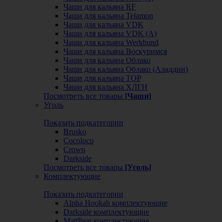
Чаши для кальяна RF
Чаши для кальяна Telamon
Чаши для кальяна VDK
Чаши для кальяна VDK (А)
Чаши для кальяна Werkbund
Чаши для кальяна Воскуримся
Чаши для кальяна Облако
Чаши для кальяна Облако (Аладдин)
Чаши для кальяна ТОР
Чаши для кальяна ХЛГН
Посмотреть все товары
[Чаши]
Уголь
Показать подкатегории
Brusko
Cocoloco
Crown
Darkside
Посмотреть все товары
[Уголь]
Комплектующие
Показать подкатегории
Alpha Hookah комплектующие
Darkside комплектующие
MattPear комплектующие