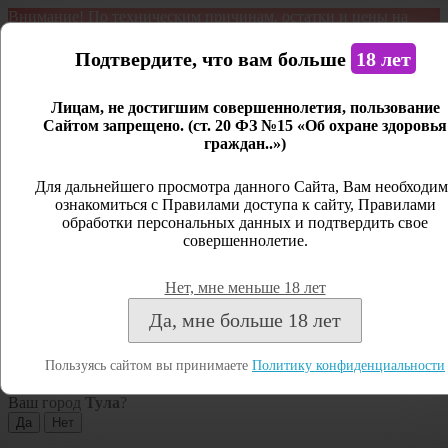
Внимание! По техническим причинам, остатки и цены на
продукцию могут отличаться с фактическим наличием. Сайт
является демонстрационным. Дистанционная продажа не
Подтвердите, что вам больше
18 лет
ведется.
Лицам, не достигшим совершеннолетия, пользование
Открыть сайдбар
Сайтом запрещено. (ст. 20 ФЗ №15 «Об охране здоровья
граждан..»)
Меню
Личный кабинет
Для дальнейшего просмотра данного Сайта, Вам необходим
ознакомиться с Правилами доступа к сайту, Правилами
Закрыть
обработки персональных данных и подтвердить свое
совершеннолетие.
Вход
Регистрация
Нет, мне меньше 18 лет
Поиск
Да, мне больше 18 лет
Посмотреть все результаты
Пользуясь сайтом вы принимаете
Политику конфиденциальности
Тула
Ваш город
Тула
?