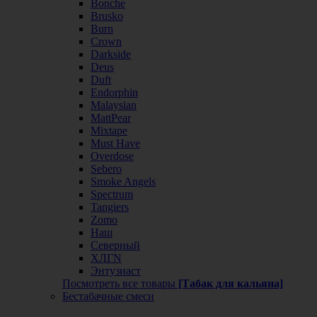
Bonche
Brusko
Burn
Crown
Darkside
Deus
Duft
Endorphin
Malaysian
MattPear
Mixtape
Must Have
Overdose
Sebero
Smoke Angels
Spectrum
Tangiers
Zomo
Наш
Северный
ХЛГN
Энтузиаст
Посмотреть все товары
[Табак для кальяна]
Бестабачные смеси