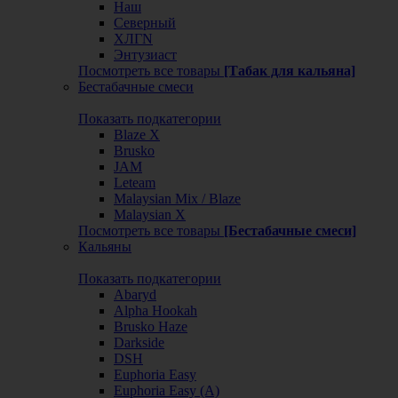
Наш
Северный
ХЛГN
Энтузиаст
Посмотреть все товары
[Табак для кальяна]
Бестабачные смеси
Показать подкатегории
Blaze X
Brusko
JAM
Leteam
Malaysian Mix / Blaze
Malaysian X
Посмотреть все товары
[Бестабачные смеси]
Кальяны
Показать подкатегории
Abaryd
Alpha Hookah
Brusko Haze
Darkside
DSH
Euphoria Easy
Euphoria Easy (А)