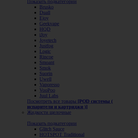
Показать подкатегории
Brusko
Duall
Ejoy
Geekvape
HQD
iJoy
Joyetech
Justfog
Logic
Rincoe
Smoant
Smok
Suorin
Uwell
Vaporesso
VooPoo
Juul Labs
Посмотреть все товары
[POD системы (
испарители и картриджи )]
Жидкости щелочные
Показать подкатегории
Glitch Sauce
HOTSPOT Traditional