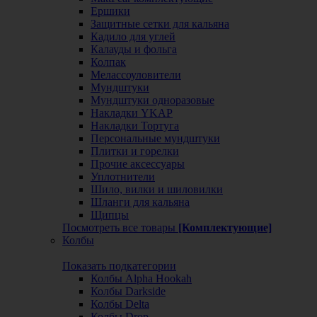
Ершики
Защитные сетки для кальяна
Кадило для углей
Калауды и фольга
Колпак
Мелассоуловители
Мундштуки
Мундштуки одноразовые
Накладки YKAP
Накладки Тортуга
Персональные мундштуки
Плитки и горелки
Прочие аксессуары
Уплотнители
Шило, вилки и шиловилки
Шланги для кальяна
Щипцы
Посмотреть все товары
[Комплектующие]
Колбы
Показать подкатегории
Колбы Alpha Hookah
Колбы Darkside
Колбы Delta
Колбы Drop