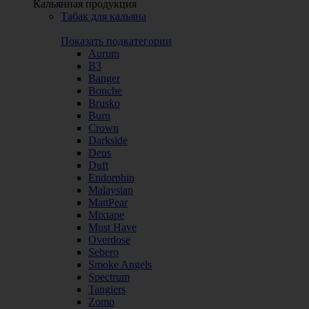
Кальянная продукция
Табак для кальяна
Показать подкатегории
Aurum
B3
Banger
Bonche
Brusko
Burn
Crown
Darkside
Deus
Duft
Endorphin
Malaysian
MattPear
Mixtape
Must Have
Overdose
Sebero
Smoke Angels
Spectrum
Tangiers
Zomo