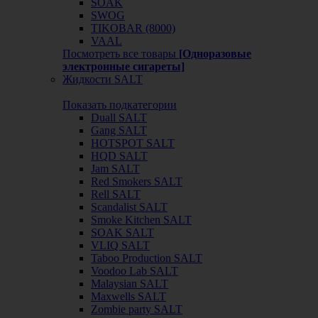
SOAK
SWOG
TIKOBAR (8000)
VAAL
Посмотреть все товары
[Одноразовые
электронные сигареты]
Жидкости SALT
Показать подкатегории
Duall SALT
Gang SALT
HOTSPOT SALT
HQD SALT
Jam SALT
Red Smokers SALT
Rell SALT
Scandalist SALT
Smoke Kitchen SALT
SOAK SALT
VLIQ SALT
Taboo Production SALT
Voodoo Lab SALT
Malaysian SALT
Maxwells SALT
Zombie party SALT