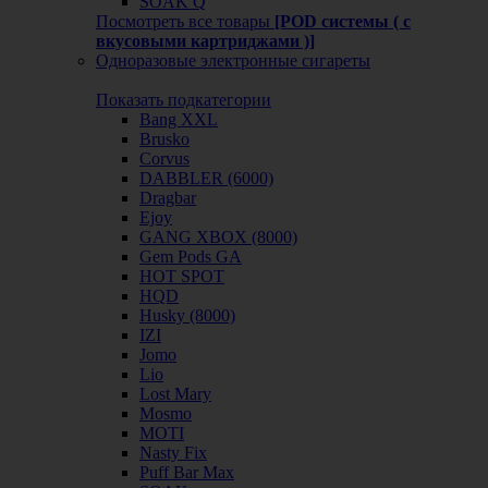
SOAK Q
Посмотреть все товары
[POD системы ( с
вкусовыми картриджами )]
Одноразовые электронные сигареты
Показать подкатегории
Bang XXL
Brusko
Corvus
DABBLER (6000)
Dragbar
Ejoy
GANG XBOX (8000)
Gem Pods GA
HOT SPOT
HQD
Husky (8000)
IZI
Jomo
Lio
Lost Mary
Mosmo
MOTI
Nasty Fix
Puff Bar Max