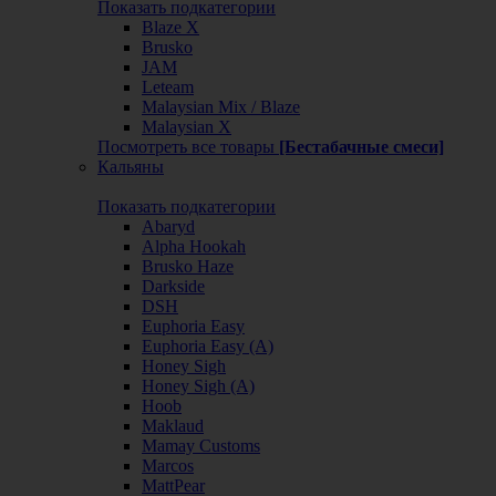
Показать подкатегории
Blaze X
Brusko
JAM
Leteam
Malaysian Mix / Blaze
Malaysian X
Посмотреть все товары
[Бестабачные смеси]
Кальяны
Показать подкатегории
Abaryd
Alpha Hookah
Brusko Haze
Darkside
DSH
Euphoria Easy
Euphoria Easy (А)
Honey Sigh
Honey Sigh (А)
Hoob
Maklaud
Mamay Customs
Marcos
MattPear