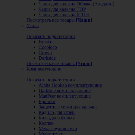
Чаши для кальяна Облако (Аладдин)
Чаши для кальяна ТОР
Чаши для кальяна ХЛГН
Посмотреть все товары
[Чаши]
Уголь
Показать подкатегории
Brusko
Cocoloco
Crown
Darkside
Посмотреть все товары
[Уголь]
Комплектующие
Показать подкатегории
Alpha Hookah комплектующие
Darkside комплектующие
MattPear комплектующие
Ершики
Защитные сетки для кальяна
Кадило для углей
Калауды и фольга
Колпак
Мелассоуловители
Мундштуки