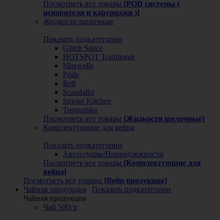
Посмотреть все товары
[POD системы (
испарители и картриджи )]
Жидкости щелочные
Показать подкатегории
Glitch Sauce
HOTSPOT Traditional
Maxwells
Pride
Rell
Scandalist
Smoke Kitchen
Tungushka
Посмотреть все товары
[Жидкости щелочные]
Комплектующие для вейпа
Показать подкатегории
Аксессуары/Принадлежности
Посмотреть все товары
[Комплектующие для
вейпа]
Посмотреть все товары
[Вейп продукция]
Чайная продукция
Показать подкатегории
Чайная продукция
Чай 500гр