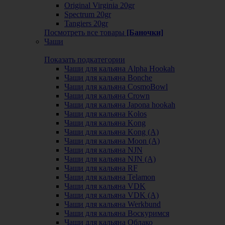
Original Virginia 20gr
Spectrum 20gr
Tangiers 20gr
Посмотреть все товары
[Баночки]
Чаши
Показать подкатегории
Чаши для кальяна Alpha Hookah
Чаши для кальяна Bonche
Чаши для кальяна CosmoBowl
Чаши для кальяна Crown
Чаши для кальяна Japona hookah
Чаши для кальяна Kolos
Чаши для кальяна Kong
Чаши для кальяна Kong (A)
Чаши для кальяна Moon (А)
Чаши для кальяна NJN
Чаши для кальяна NJN (А)
Чаши для кальяна RF
Чаши для кальяна Telamon
Чаши для кальяна VDK
Чаши для кальяна VDK (А)
Чаши для кальяна Werkbund
Чаши для кальяна Воскуримся
Чаши для кальяна Облако