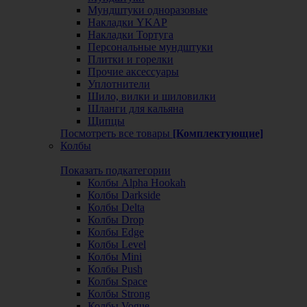
Мундштуки одноразовые
Накладки YKAP
Накладки Тортуга
Персональные мундштуки
Плитки и горелки
Прочие аксессуары
Уплотнители
Шило, вилки и шиловилки
Шланги для кальяна
Щипцы
Посмотреть все товары
[Комплектующие]
Колбы
Показать подкатегории
Колбы Alpha Hookah
Колбы Darkside
Колбы Delta
Колбы Drop
Колбы Edge
Колбы Level
Колбы Mini
Колбы Push
Колбы Space
Колбы Strong
Колбы Vogue