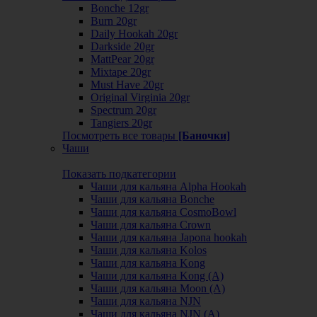
Bonche 12gr
Burn 20gr
Daily Hookah 20gr
Darkside 20gr
MattPear 20gr
Mixtape 20gr
Must Have 20gr
Original Virginia 20gr
Spectrum 20gr
Tangiers 20gr
Посмотреть все товары
[Баночки]
Чаши
Показать подкатегории
Чаши для кальяна Alpha Hookah
Чаши для кальяна Bonche
Чаши для кальяна CosmoBowl
Чаши для кальяна Crown
Чаши для кальяна Japona hookah
Чаши для кальяна Kolos
Чаши для кальяна Kong
Чаши для кальяна Kong (A)
Чаши для кальяна Moon (А)
Чаши для кальяна NJN
Чаши для кальяна NJN (А)