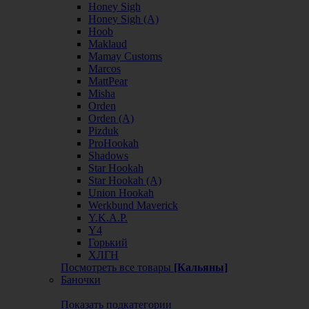
Honey Sigh
Honey Sigh (А)
Hoob
Maklaud
Mamay Customs
Marcos
MattPear
Misha
Orden
Orden (А)
Pizduk
ProHookah
Shadows
Star Hookah
Star Hookah (А)
Union Hookah
Werkbund Maverick
Y.K.A.P.
Y4
Горький
ХЛГН
Посмотреть все товары
[Кальяны]
Баночки
Показать подкатегории