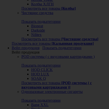
Колбы ХЛГН
Посмотреть все товары
[Колбы]
Чистящие средства
Показать подкатегории
Bioneat
Darkside
Nilitex
Посмотреть все товары
[Чистящие средства]
Посмотреть все товары
[Кальянная продукция]
Вейп продукция
Показать подкатегории
Вейп продукция
POD системы ( с вкусовыми картриджами )
Показать подкатегории
HQD CLICK
HQD LUX
SOAK Q
Посмотреть все товары
[POD системы ( с
вкусовыми картриджами )]
Одноразовые электронные сигареты
Показать подкатегории
Bang XXL