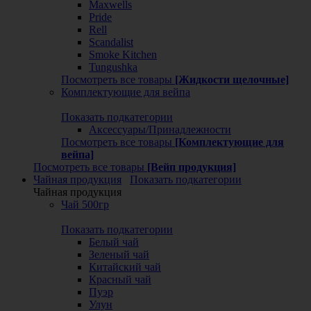
Maxwells
Pride
Rell
Scandalist
Smoke Kitchen
Tungushka
Посмотреть все товары
[Жидкости щелочные]
Комплектующие для вейпа
Показать подкатегории
Аксессуары/Принадлежности
Посмотреть все товары
[Комплектующие для
вейпа]
Посмотреть все товары
[Вейп продукция]
Чайная продукция
Показать подкатегории
Чайная продукция
Чай 500гр
Показать подкатегории
Белый чай
Зеленый чай
Китайский чай
Красный чай
Пуэр
Улун