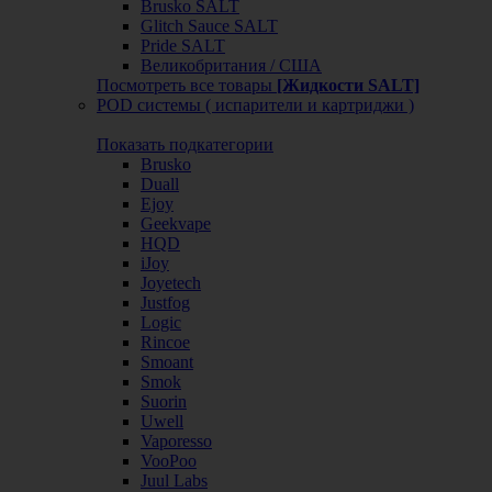
Brusko SALT
Glitch Sauce SALT
Pride SALT
Великобритания / США
Посмотреть все товары
[Жидкости SALT]
POD системы ( испарители и картриджи )
Показать подкатегории
Brusko
Duall
Ejoy
Geekvape
HQD
iJoy
Joyetech
Justfog
Logic
Rincoe
Smoant
Smok
Suorin
Uwell
Vaporesso
VooPoo
Juul Labs