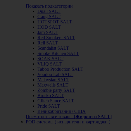
Показать подкатегории
Duall SALT
Gang SALT
HOTSPOT SALT
HQD SALT
Jam SALT
Red Smokers SALT
Rell SALT
Scandalist SALT
Smoke Kitchen SALT
SOAK SALT
VLIQ SALT
Taboo Production SALT
Voodoo Lab SALT
Malaysian SALT
Maxwells SALT
Zombie party SALT
Brusko SALT
Glitch Sauce SALT
Pride SALT
Великобритания / США
Посмотреть все товары
[Жидкости SALT]
POD системы ( испарители и картриджи )