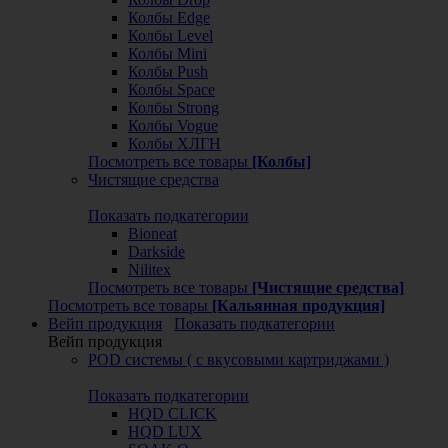
Колбы Edge
Колбы Level
Колбы Mini
Колбы Push
Колбы Space
Колбы Strong
Колбы Vogue
Колбы ХЛГН
Посмотреть все товары
[Колбы]
Чистящие средства
Показать подкатегории
Bioneat
Darkside
Nilitex
Посмотреть все товары
[Чистящие средства]
Посмотреть все товары
[Кальянная продукция]
Вейп продукция
Показать подкатегории
Вейп продукция
POD системы ( с вкусовыми картриджами )
Показать подкатегории
HQD CLICK
HQD LUX