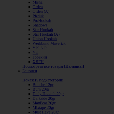
Misha
Orden
Orden (А)
Pizduk
ProHookah
Shadows
Star Hookah
Star Hookah (А)
Union Hookah
Werkbund Maverick
Y.K.A.P.
Y4
Горький
ХЛГН
Посмотреть все товары
[Кальяны]
Баночки
Показать подкатегории
Bonche 12gr
Burn 20gr
Daily Hookah 20gr
Darkside 20gr
MattPear 20gr
Mixtape 20gr
Must Have 20gr