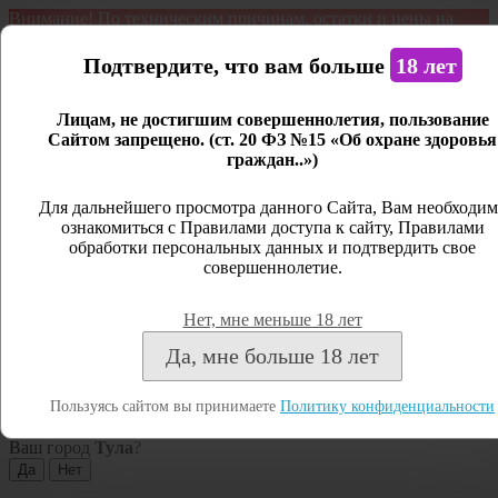
Внимание! По техническим причинам, остатки и цены на
продукцию могут отличаться с фактическим наличием. Сайт
является демонстрационным. Дистанционная продажа не
Подтвердите, что вам больше
18 лет
ведется.
Лицам, не достигшим совершеннолетия, пользование
Открыть сайдбар
Сайтом запрещено. (ст. 20 ФЗ №15 «Об охране здоровья
граждан..»)
Меню
Личный кабинет
Для дальнейшего просмотра данного Сайта, Вам необходим
ознакомиться с Правилами доступа к сайту, Правилами
Закрыть
обработки персональных данных и подтвердить свое
совершеннолетие.
Вход
Регистрация
Нет, мне меньше 18 лет
Поиск
Да, мне больше 18 лет
Посмотреть все результаты
Пользуясь сайтом вы принимаете
Политику конфиденциальности
Тула
Ваш город
Тула
?