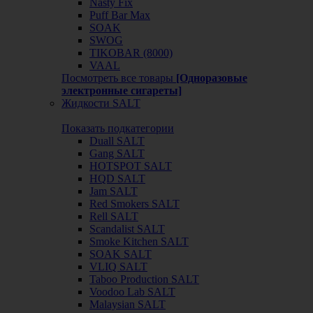
Nasty Fix
Puff Bar Max
SOAK
SWOG
TIKOBAR (8000)
VAAL
Посмотреть все товары
[Одноразовые
электронные сигареты]
Жидкости SALT
Показать подкатегории
Duall SALT
Gang SALT
HOTSPOT SALT
HQD SALT
Jam SALT
Red Smokers SALT
Rell SALT
Scandalist SALT
Smoke Kitchen SALT
SOAK SALT
VLIQ SALT
Taboo Production SALT
Voodoo Lab SALT
Malaysian SALT