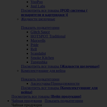
VooPoo
Juul Labs
Посмотреть все товары
[POD системы (
испарители и картриджи )]
Жидкости щелочные
Показать подкатегории
Glitch Sauce
HOTSPOT Traditional
Maxwells
Pride
Rell
Scandalist
Smoke Kitchen
Tungushka
Посмотреть все товары
[Жидкости щелочные]
Комплектующие для вейпа
Показать подкатегории
Аксессуары/Принадлежности
Посмотреть все товары
[Комплектующие для
вейпа]
Посмотреть все товары
[Вейп продукция]
Чайная продукция
Показать подкатегории
Чайная продукция