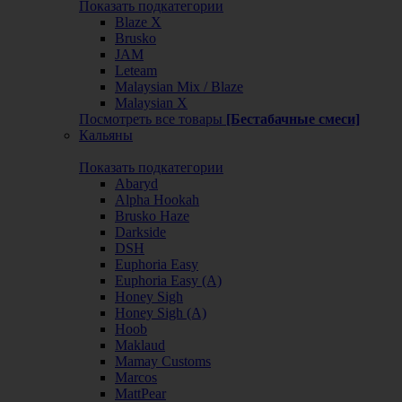
Показать подкатегории
Blaze X
Brusko
JAM
Leteam
Malaysian Mix / Blaze
Malaysian X
Посмотреть все товары
[Бестабачные смеси]
Кальяны
Показать подкатегории
Abaryd
Alpha Hookah
Brusko Haze
Darkside
DSH
Euphoria Easy
Euphoria Easy (А)
Honey Sigh
Honey Sigh (А)
Hoob
Maklaud
Mamay Customs
Marcos
MattPear