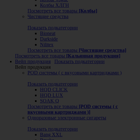
Колбы ХЛГН
Посмотреть все товары
[Колбы]
Чистящие средства
Показать подкатегории
Bioneat
Darkside
Nilitex
Посмотреть все товары
[Чистящие средства]
Посмотреть все товары
[Кальянная продукция]
Вейп продукция
Показать подкатегории
Вейп продукция
POD системы ( с вкусовыми картриджами )
Показать подкатегории
HQD CLICK
HQD LUX
SOAK Q
Посмотреть все товары
[POD системы ( с
вкусовыми картриджами )]
Одноразовые электронные сигареты
Показать подкатегории
Bang XXL