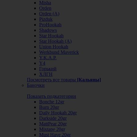
Misha
Orden
Orden (А)
Pizduk
ProHookah
Shadows
Star Hookah
Star Hookah (А)
Union Hookah
Werkbund Maverick
Y.K.A.P.
Y4
Горький
ХЛГН
Посмотреть все товары
[Кальяны]
Баночки
Показать подкатегории
Bonche 12gr
Burn 20gr
Daily Hookah 20gr
Darkside 20gr
MattPear 20gr
Mixtape 20gr
Must Have 20gr