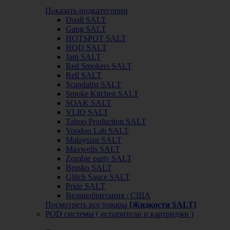
Показать подкатегории
Duall SALT
Gang SALT
HOTSPOT SALT
HQD SALT
Jam SALT
Red Smokers SALT
Rell SALT
Scandalist SALT
Smoke Kitchen SALT
SOAK SALT
VLIQ SALT
Taboo Production SALT
Voodoo Lab SALT
Malaysian SALT
Maxwells SALT
Zombie party SALT
Brusko SALT
Glitch Sauce SALT
Pride SALT
Великобритания / США
Посмотреть все товары
[Жидкости SALT]
POD системы ( испарители и картриджи )