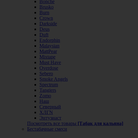
Bonche
Brusko
Burn
Crown
Darkside
Deus
Duft
Endorphin
Malaysian
MattPear
Mixtape
Must Have
Overdose
Sebero
Smoke Angels
Spectrum
Tangiers
Zomo
Наш
Северный
ХЛГN
Энтузиаст
Посмотреть все товары
[Табак для кальяна]
Бестабачные смеси