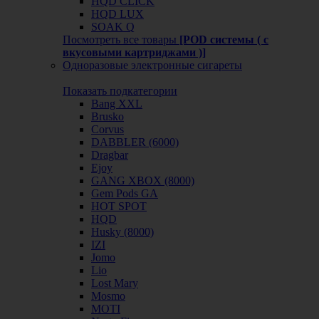
HQD CLICK
HQD LUX
SOAK Q
Посмотреть все товары
[POD системы ( с
вкусовыми картриджами )]
Одноразовые электронные сигареты
Показать подкатегории
Bang XXL
Brusko
Corvus
DABBLER (6000)
Dragbar
Ejoy
GANG XBOX (8000)
Gem Pods GA
HOT SPOT
HQD
Husky (8000)
IZI
Jomo
Lio
Lost Mary
Mosmo
MOTI