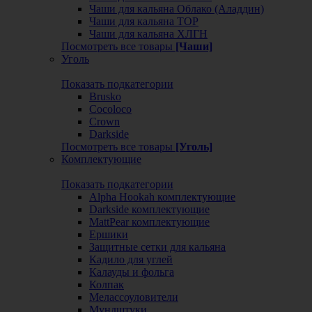
Чаши для кальяна Облако (Аладдин)
Чаши для кальяна ТОР
Чаши для кальяна ХЛГН
Посмотреть все товары
[Чаши]
Уголь
Показать подкатегории
Brusko
Cocoloco
Crown
Darkside
Посмотреть все товары
[Уголь]
Комплектующие
Показать подкатегории
Alpha Hookah комплектующие
Darkside комплектующие
MattPear комплектующие
Ершики
Защитные сетки для кальяна
Кадило для углей
Калауды и фольга
Колпак
Мелассоуловители
Мундштуки