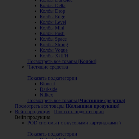
Колбы Delta
Колбы Drop
Колбы Edge
Колбы Level
Колбы Mini
Колбы Push
Колбы Space
Колбы Strong
Колбы Vogue
Колбы ХЛГН
Посмотреть все товары
[Колбы]
Чистящие средства
Показать подкатегории
Bioneat
Darkside
Nilitex
Посмотреть все товары
[Чистящие средства]
Посмотреть все товары
[Кальянная продукция]
Вейп продукция
Показать подкатегории
Вейп продукция
POD системы ( с вкусовыми картриджами )
Показать подкатегории