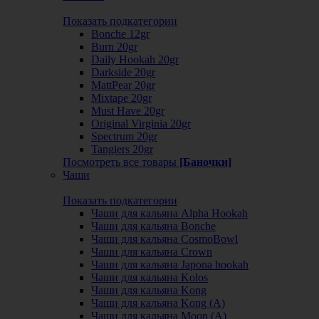
Показать подкатегории
Bonche 12gr
Burn 20gr
Daily Hookah 20gr
Darkside 20gr
MattPear 20gr
Mixtape 20gr
Must Have 20gr
Original Virginia 20gr
Spectrum 20gr
Tangiers 20gr
Посмотреть все товары
[Баночки]
Чаши
Показать подкатегории
Чаши для кальяна Alpha Hookah
Чаши для кальяна Bonche
Чаши для кальяна CosmoBowl
Чаши для кальяна Crown
Чаши для кальяна Japona hookah
Чаши для кальяна Kolos
Чаши для кальяна Kong
Чаши для кальяна Kong (A)
Чаши для кальяна Moon (А)