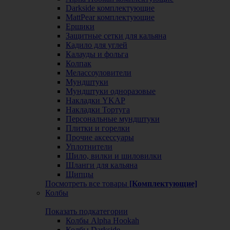
Darkside комплектующие
MattPear комплектующие
Ершики
Защитные сетки для кальяна
Кадило для углей
Калауды и фольга
Колпак
Мелассоуловители
Мундштуки
Мундштуки одноразовые
Накладки YKAP
Накладки Тортуга
Персональные мундштуки
Плитки и горелки
Прочие аксессуары
Уплотнители
Шило, вилки и шиловилки
Шланги для кальяна
Щипцы
Посмотреть все товары
[Комплектующие]
Колбы
Показать подкатегории
Колбы Alpha Hookah
Колбы Darkside