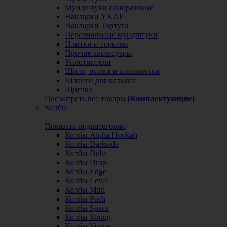
Мундштуки одноразовые
Накладки YKAP
Накладки Тортуга
Персональные мундштуки
Плитки и горелки
Прочие аксессуары
Уплотнители
Шило, вилки и шиловилки
Шланги для кальяна
Щипцы
Посмотреть все товары
[Комплектующие]
Колбы
Показать подкатегории
Колбы Alpha Hookah
Колбы Darkside
Колбы Delta
Колбы Drop
Колбы Edge
Колбы Level
Колбы Mini
Колбы Push
Колбы Space
Колбы Strong
Колбы Vogue