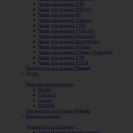
Чаши для кальяна NJN
Чаши для кальяна NJN (А)
Чаши для кальяна RF
Чаши для кальяна Telamon
Чаши для кальяна VDK
Чаши для кальяна VDK (А)
Чаши для кальяна Werkbund
Чаши для кальяна Воскуримся
Чаши для кальяна Облако
Чаши для кальяна Облако (Аладдин)
Чаши для кальяна ТОР
Чаши для кальяна ХЛГН
Посмотреть все товары
[Чаши]
Уголь
Показать подкатегории
Brusko
Cocoloco
Crown
Darkside
Посмотреть все товары
[Уголь]
Комплектующие
Показать подкатегории
Alpha Hookah комплектующие