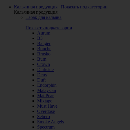
Кальянная продукция
Показать подкатегории
Кальянная продукция
Табак для кальяна
Показать подкатегории
Aurum
B3
Banger
Bonche
Brusko
Burn
Crown
Darkside
Deus
Duft
Endorphin
Malaysian
MattPear
Mixtape
Must Have
Overdose
Sebero
Smoke Angels
Spectrum