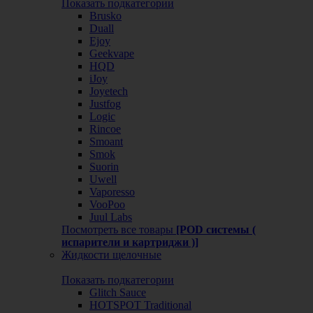
Показать подкатегории
Brusko
Duall
Ejoy
Geekvape
HQD
iJoy
Joyetech
Justfog
Logic
Rincoe
Smoant
Smok
Suorin
Uwell
Vaporesso
VooPoo
Juul Labs
Посмотреть все товары
[POD системы (
испарители и картриджи )]
Жидкости щелочные
Показать подкатегории
Glitch Sauce
HOTSPOT Traditional