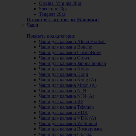
Original Virginia 20gr
Spectrum 20gr
Tangiers 20gr
Посмотреть все товары
[Баночки]
Чаши
Показать подкатегории
Чаши для кальяна Alpha Hookah
Чаши для кальяна Bonche
Чаши для кальяна CosmoBowl
Чаши для кальяна Crown
Чаши для кальяна Japona hookah
Чаши для кальяна Kolos
Чаши для кальяна Kong
Чаши для кальяна Kong (A)
Чаши для кальяна Moon (А)
Чаши для кальяна NJN
Чаши для кальяна NJN (А)
Чаши для кальяна RF
Чаши для кальяна Telamon
Чаши для кальяна VDK
Чаши для кальяна VDK (А)
Чаши для кальяна Werkbund
Чаши для кальяна Воскуримся
Чаши для кальяна Облако