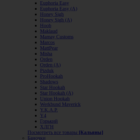
Euphoria Easy
Euphoria Easy (А)
Honey Sigh
Honey Sigh (А)
Hoob
Maklaud
Mamay Customs
Marcos
MattPear
Misha
Orden
Orden (А)
Pizduk
ProHookah
Shadows
Star Hookah
Star Hookah (А)
Union Hookah
Werkbund Maverick
Y.K.A.P.
Y4
Горький
ХЛГН
Посмотреть все товары
[Кальяны]
Баночки