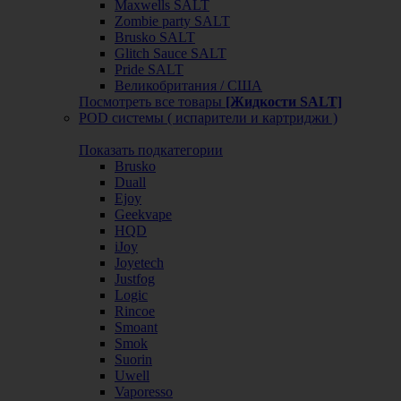
Maxwells SALT
Zombie party SALT
Brusko SALT
Glitch Sauce SALT
Pride SALT
Великобритания / США
Посмотреть все товары
[Жидкости SALT]
POD системы ( испарители и картриджи )
Показать подкатегории
Brusko
Duall
Ejoy
Geekvape
HQD
iJoy
Joyetech
Justfog
Logic
Rincoe
Smoant
Smok
Suorin
Uwell
Vaporesso