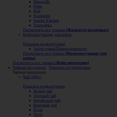
Maxwells
Pride
Rell
Scandalist
Smoke Kitchen
Tungushka
Посмотреть все товары
[Жидкости щелочные]
Комплектующие для вейпа
Показать подкатегории
Аксессуары/Принадлежности
Посмотреть все товары
[Комплектующие для
вейпа]
Посмотреть все товары
[Вейп продукция]
Чайная продукция
Показать подкатегории
Чайная продукция
Чай 500гр
Показать подкатегории
Белый чай
Зеленый чай
Китайский чай
Красный чай
Пуэр
Улун