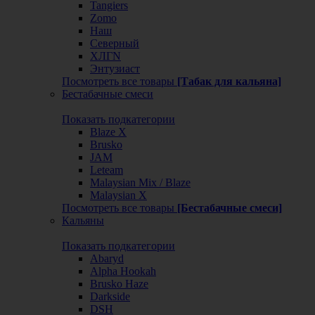
Tangiers
Zomo
Наш
Северный
ХЛГN
Энтузиаст
Посмотреть все товары
[Табак для кальяна]
Бестабачные смеси
Показать подкатегории
Blaze X
Brusko
JAM
Leteam
Malaysian Mix / Blaze
Malaysian X
Посмотреть все товары
[Бестабачные смеси]
Кальяны
Показать подкатегории
Abaryd
Alpha Hookah
Brusko Haze
Darkside
DSH