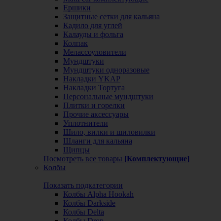
Ершики
Защитные сетки для кальяна
Кадило для углей
Калауды и фольга
Колпак
Мелассоуловители
Мундштуки
Мундштуки одноразовые
Накладки YKAP
Накладки Тортуга
Персональные мундштуки
Плитки и горелки
Прочие аксессуары
Уплотнители
Шило, вилки и шиловилки
Шланги для кальяна
Щипцы
Посмотреть все товары
[Комплектующие]
Колбы
Показать подкатегории
Колбы Alpha Hookah
Колбы Darkside
Колбы Delta
Колбы Drop