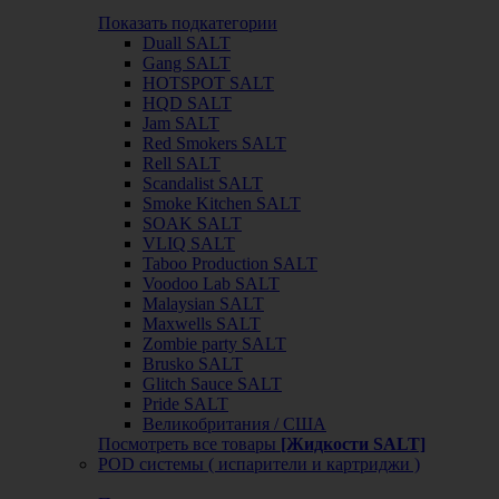
Показать подкатегории
Duall SALT
Gang SALT
HOTSPOT SALT
HQD SALT
Jam SALT
Red Smokers SALT
Rell SALT
Scandalist SALT
Smoke Kitchen SALT
SOAK SALT
VLIQ SALT
Taboo Production SALT
Voodoo Lab SALT
Malaysian SALT
Maxwells SALT
Zombie party SALT
Brusko SALT
Glitch Sauce SALT
Pride SALT
Великобритания / США
Посмотреть все товары
[Жидкости SALT]
POD системы ( испарители и картриджи )