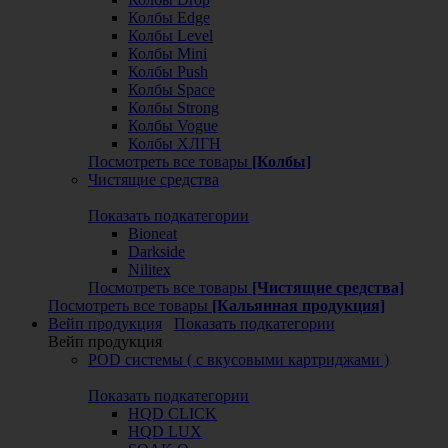
Колбы Edge
Колбы Level
Колбы Mini
Колбы Push
Колбы Space
Колбы Strong
Колбы Vogue
Колбы ХЛГН
Посмотреть все товары
[Колбы]
Чистящие средства
Показать подкатегории
Bioneat
Darkside
Nilitex
Посмотреть все товары
[Чистящие средства]
Посмотреть все товары
[Кальянная продукция]
Вейп продукция
Показать подкатегории
Вейп продукция
POD системы ( с вкусовыми картриджами )
Показать подкатегории
HQD CLICK
HQD LUX