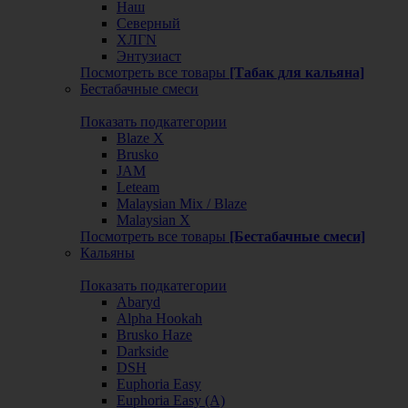
Наш
Северный
ХЛГN
Энтузиаст
Посмотреть все товары
[Табак для кальяна]
Бестабачные смеси
Показать подкатегории
Blaze X
Brusko
JAM
Leteam
Malaysian Mix / Blaze
Malaysian X
Посмотреть все товары
[Бестабачные смеси]
Кальяны
Показать подкатегории
Abaryd
Alpha Hookah
Brusko Haze
Darkside
DSH
Euphoria Easy
Euphoria Easy (А)