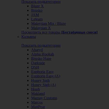
Показать подкатегории
Blaze X
Brusko
JAM
Leteam
Malaysian Mix / Blaze
Malaysian X
Посмотреть все товары
[Бестабачные смеси]
Кальяны
Показать подкатегории
Abaryd
Alpha Hookah
Brusko Haze
Darkside
DSH
Euphoria Easy
Euphoria Easy (А)
Honey Sigh
Honey Sigh (А)
Hoob
Maklaud
Mamay Customs
Marcos
MattPear