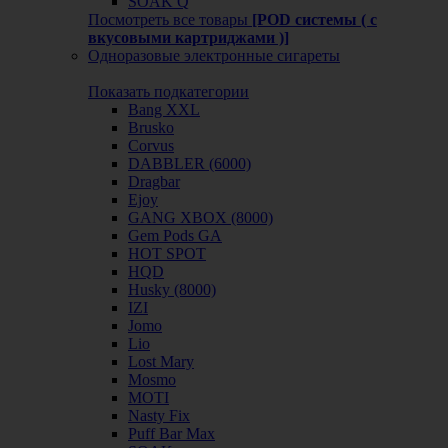
SOAK Q
Посмотреть все товары
[POD системы ( с
вкусовыми картриджами )]
Одноразовые электронные сигареты
Показать подкатегории
Bang XXL
Brusko
Corvus
DABBLER (6000)
Dragbar
Ejoy
GANG XBOX (8000)
Gem Pods GA
HOT SPOT
HQD
Husky (8000)
IZI
Jomo
Lio
Lost Mary
Mosmo
MOTI
Nasty Fix
Puff Bar Max