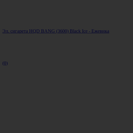
Эл. сигарета HQD BANG (3600) Black Ice - Ежевика
(0)