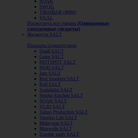
SOAK
SWOG
TIKOBAR (8000)
VAAL
Посмотреть все товары
[Одноразовые
электронные сигареты]
Жидкости SALT
Показать подкатегории
Duall SALT
Gang SALT
HOTSPOT SALT
HQD SALT
Jam SALT
Red Smokers SALT
Rell SALT
Scandalist SALT
Smoke Kitchen SALT
SOAK SALT
VLIQ SALT
Taboo Production SALT
Voodoo Lab SALT
Malaysian SALT
Maxwells SALT
Zombie party SALT