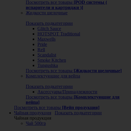
Посмотреть все товары
[POD системы (
испарители и картриджи )]
Жидкости щелочные
Показать подкатегории
Glitch Sauce
HOTSPOT Traditional
Maxwells
Pride
Rell
Scandalist
Smoke Kitchen
Tungushka
Посмотреть все товары
[Жидкости щелочные]
Комплектующие для вейпа
Показать подкатегории
Аксессуары/Принадлежности
Посмотреть все товары
[Комплектующие для
вейпа]
Посмотреть все товары
[Вейп продукция]
Чайная продукция
Показать подкатегории
Чайная продукция
Чай 500гр