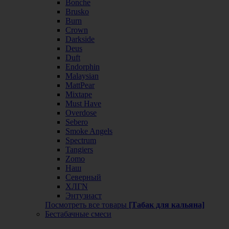
Bonche
Brusko
Burn
Crown
Darkside
Deus
Duft
Endorphin
Malaysian
MattPear
Mixtape
Must Have
Overdose
Sebero
Smoke Angels
Spectrum
Tangiers
Zomo
Наш
Северный
ХЛГN
Энтузиаст
Посмотреть все товары
[Табак для кальяна]
Бестабачные смеси