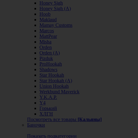
Honey Sigh
Honey Sigh (А)
Hoob
Maklaud
Mamay Customs
Marcos
MattPear
Misha
Orden
Orden (А)
Pizduk
ProHookah
Shadows
Star Hookah
Star Hookah (А)
Union Hookah
Werkbund Maverick
Y.K.A.P.
Y4
Горький
ХЛГН
Посмотреть все товары
[Кальяны]
Баночки
Показать подкатегории