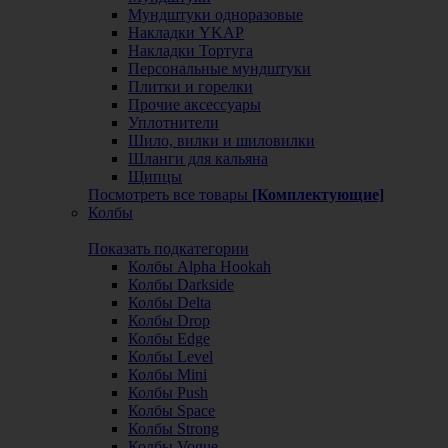
Мундштуки одноразовые
Накладки YKAP
Накладки Тортуга
Персональные мундштуки
Плитки и горелки
Прочие аксессуары
Уплотнители
Шило, вилки и шиловилки
Шланги для кальяна
Щипцы
Посмотреть все товары
[Комплектующие]
Колбы
Показать подкатегории
Колбы Alpha Hookah
Колбы Darkside
Колбы Delta
Колбы Drop
Колбы Edge
Колбы Level
Колбы Mini
Колбы Push
Колбы Space
Колбы Strong
Колбы Vogue