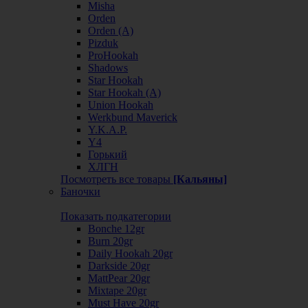
Misha
Orden
Orden (А)
Pizduk
ProHookah
Shadows
Star Hookah
Star Hookah (А)
Union Hookah
Werkbund Maverick
Y.K.A.P.
Y4
Горький
ХЛГН
Посмотреть все товары
[Кальяны]
Баночки
Показать подкатегории
Bonche 12gr
Burn 20gr
Daily Hookah 20gr
Darkside 20gr
MattPear 20gr
Mixtape 20gr
Must Have 20gr