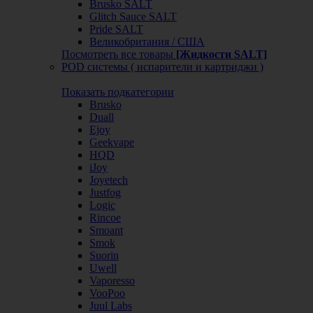
Brusko SALT
Glitch Sauce SALT
Pride SALT
Великобритания / США
Посмотреть все товары
[Жидкости SALT]
POD системы ( испарители и картриджи )
Показать подкатегории
Brusko
Duall
Ejoy
Geekvape
HQD
iJoy
Joyetech
Justfog
Logic
Rincoe
Smoant
Smok
Suorin
Uwell
Vaporesso
VooPoo
Juul Labs