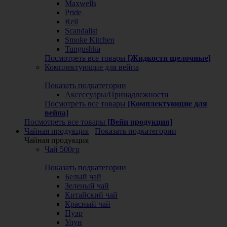
Maxwells
Pride
Rell
Scandalist
Smoke Kitchen
Tungushka
Посмотреть все товары
[Жидкости щелочные]
Комплектующие для вейпа
Показать подкатегории
Аксессуары/Принадлежности
Посмотреть все товары
[Комплектующие для
вейпа]
Посмотреть все товары
[Вейп продукция]
Чайная продукция
Показать подкатегории
Чайная продукция
Чай 500гр
Показать подкатегории
Белый чай
Зеленый чай
Китайский чай
Красный чай
Пуэр
Улун