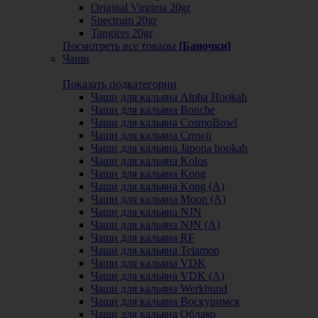
Original Virginia 20gr
Spectrum 20gr
Tangiers 20gr
Посмотреть все товары
[Баночки]
Чаши
Показать подкатегории
Чаши для кальяна Alpha Hookah
Чаши для кальяна Bonche
Чаши для кальяна CosmoBowl
Чаши для кальяна Crown
Чаши для кальяна Japona hookah
Чаши для кальяна Kolos
Чаши для кальяна Kong
Чаши для кальяна Kong (A)
Чаши для кальяна Moon (А)
Чаши для кальяна NJN
Чаши для кальяна NJN (А)
Чаши для кальяна RF
Чаши для кальяна Telamon
Чаши для кальяна VDK
Чаши для кальяна VDK (А)
Чаши для кальяна Werkbund
Чаши для кальяна Воскуримся
Чаши для кальяна Облако