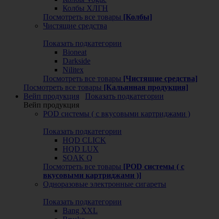
Колбы ХЛГН
Посмотреть все товары
[Колбы]
Чистящие средства
Показать подкатегории
Bioneat
Darkside
Nilitex
Посмотреть все товары
[Чистящие средства]
Посмотреть все товары
[Кальянная продукция]
Вейп продукция
Показать подкатегории
Вейп продукция
POD системы ( с вкусовыми картриджами )
Показать подкатегории
HQD CLICK
HQD LUX
SOAK Q
Посмотреть все товары
[POD системы ( с
вкусовыми картриджами )]
Одноразовые электронные сигареты
Показать подкатегории
Bang XXL