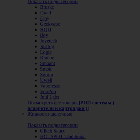
Показать подкатегории
Brusko
Duall
Ejoy
Geekvape
HQD
iJoy
Joyetech
Justfog
Logic
Rincoe
Smoant
Smok
Suorin
Uwell
Vaporesso
VooPoo
Juul Labs
Посмотреть все товары
[POD системы (
испарители и картриджи )]
Жидкости щелочные
Показать подкатегории
Glitch Sauce
HOTSPOT Traditional