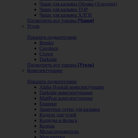
Чаши для кальяна Облако (Аладдин)
Чаши для кальяна ТОР
Чаши для кальяна ХЛГН
Посмотреть все товары
[Чаши]
Уголь
Показать подкатегории
Brusko
Cocoloco
Crown
Darkside
Посмотреть все товары
[Уголь]
Комплектующие
Показать подкатегории
Alpha Hookah комплектующие
Darkside комплектующие
MattPear комплектующие
Ершики
Защитные сетки для кальяна
Кадило для углей
Калауды и фольга
Колпак
Мелассоуловители
Мундштуки