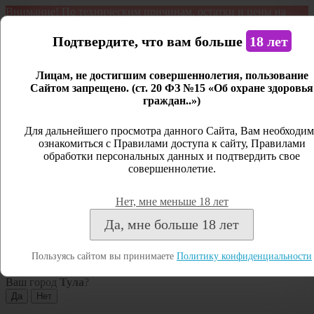
Внимание! По техническим причинам, остатки и цены на
продукцию могут отличаться с фактическим наличием. Сайт
является демонстрационным. Дистанционная продажа не
Подтвердите, что вам больше
18 лет
ведется.
Лицам, не достигшим совершеннолетия, пользование
Открыть сайдбар
Сайтом запрещено. (ст. 20 ФЗ №15 «Об охране здоровья
граждан..»)
Меню
Личный кабинет
Для дальнейшего просмотра данного Сайта, Вам необходим
ознакомиться с Правилами доступа к сайту, Правилами
Закрыть
обработки персональных данных и подтвердить свое
совершеннолетие.
Вход
Регистрация
Нет, мне меньше 18 лет
Поиск
Да, мне больше 18 лет
Посмотреть все результаты
Пользуясь сайтом вы принимаете
Политику конфиденциальности
Тула
Ваш город
Тула
?