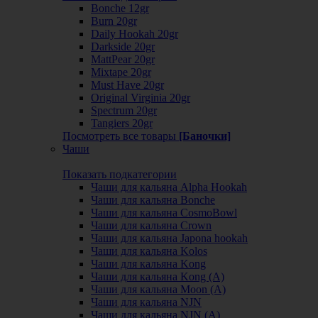
Bonche 12gr
Burn 20gr
Daily Hookah 20gr
Darkside 20gr
MattPear 20gr
Mixtape 20gr
Must Have 20gr
Original Virginia 20gr
Spectrum 20gr
Tangiers 20gr
Посмотреть все товары
[Баночки]
Чаши
Показать подкатегории
Чаши для кальяна Alpha Hookah
Чаши для кальяна Bonche
Чаши для кальяна CosmoBowl
Чаши для кальяна Crown
Чаши для кальяна Japona hookah
Чаши для кальяна Kolos
Чаши для кальяна Kong
Чаши для кальяна Kong (A)
Чаши для кальяна Moon (А)
Чаши для кальяна NJN
Чаши для кальяна NJN (А)