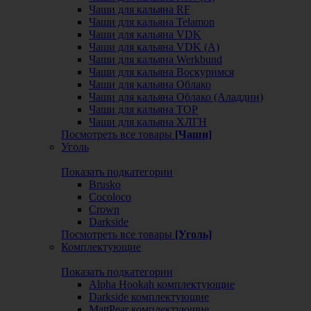
Чаши для кальяна RF
Чаши для кальяна Telamon
Чаши для кальяна VDK
Чаши для кальяна VDK (А)
Чаши для кальяна Werkbund
Чаши для кальяна Воскуримся
Чаши для кальяна Облако
Чаши для кальяна Облако (Аладдин)
Чаши для кальяна ТОР
Чаши для кальяна ХЛГН
Посмотреть все товары
[Чаши]
Уголь
Показать подкатегории
Brusko
Cocoloco
Crown
Darkside
Посмотреть все товары
[Уголь]
Комплектующие
Показать подкатегории
Alpha Hookah комплектующие
Darkside комплектующие
MattPear комплектующие