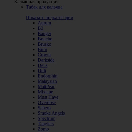
Кальянная продукция
Табак для кальяна
Показать подкатегории
Aurum
B3
Banger
Bonche
Brusko
Burn
Crown
Darkside
Deus
Duft
Endorphin
Malaysian
MattPear
Mixtape
Must Have
Overdose
Sebero
Smoke Angels
Spectrum
Tangiers
Zomo