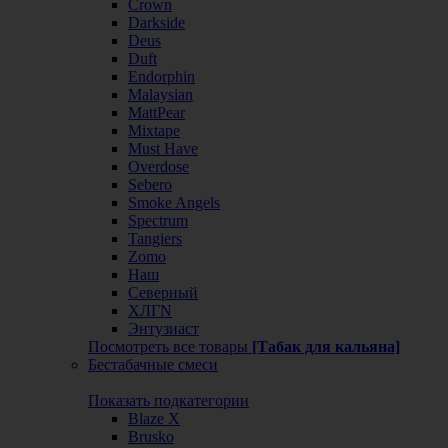
Crown
Darkside
Deus
Duft
Endorphin
Malaysian
MattPear
Mixtape
Must Have
Overdose
Sebero
Smoke Angels
Spectrum
Tangiers
Zomo
Наш
Северный
ХЛГN
Энтузиаст
Посмотреть все товары
[Табак для кальяна]
Бестабачные смеси
Показать подкатегории
Blaze X
Brusko