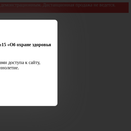
я демонстрационным. Дистанционная продажа не ведется.
№15 «Об охране здоровья
ми доступа к сайту,
ннолетие.