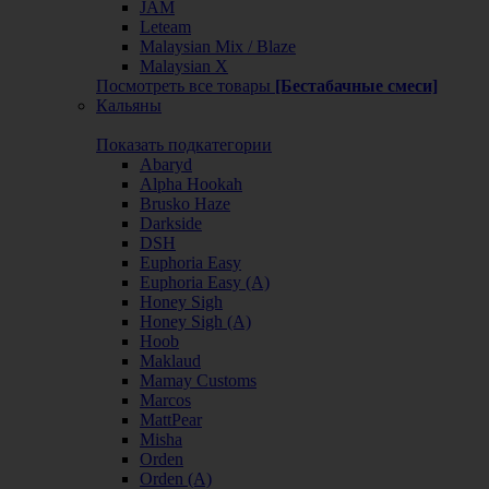
JAM
Leteam
Malaysian Mix / Blaze
Malaysian X
Посмотреть все товары
[Бестабачные смеси]
Кальяны
Показать подкатегории
Abaryd
Alpha Hookah
Brusko Haze
Darkside
DSH
Euphoria Easy
Euphoria Easy (А)
Honey Sigh
Honey Sigh (А)
Hoob
Maklaud
Mamay Customs
Marcos
MattPear
Misha
Orden
Orden (А)