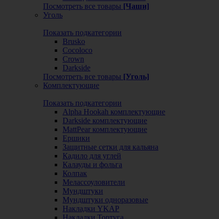
Посмотреть все товары
[Чаши]
Уголь
Показать подкатегории
Brusko
Cocoloco
Crown
Darkside
Посмотреть все товары
[Уголь]
Комплектующие
Показать подкатегории
Alpha Hookah комплектующие
Darkside комплектующие
MattPear комплектующие
Ершики
Защитные сетки для кальяна
Кадило для углей
Калауды и фольга
Колпак
Мелассоуловители
Мундштуки
Мундштуки одноразовые
Накладки YKAP
Накладки Тортуга