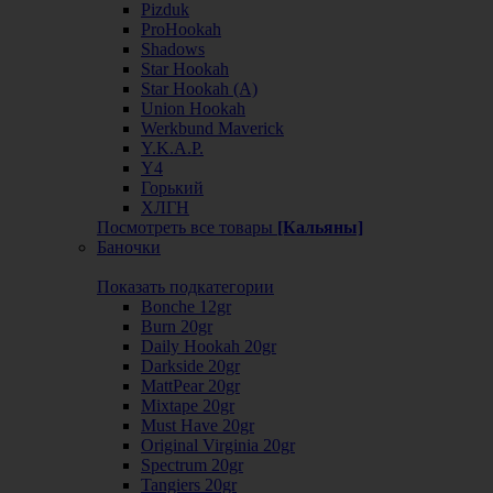
Pizduk
ProHookah
Shadows
Star Hookah
Star Hookah (А)
Union Hookah
Werkbund Maverick
Y.K.A.P.
Y4
Горький
ХЛГН
Посмотреть все товары
[Кальяны]
Баночки
Показать подкатегории
Bonche 12gr
Burn 20gr
Daily Hookah 20gr
Darkside 20gr
MattPear 20gr
Mixtape 20gr
Must Have 20gr
Original Virginia 20gr
Spectrum 20gr
Tangiers 20gr