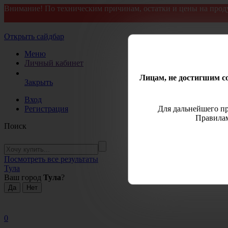
Внимание! По техническим причинам, остатки и цены на прод
Открыть сайдбар
Меню
Личный кабинет
Лицам, не достигшим со
Закрыть
Вход
Регистрация
Для дальнейшего пр
Правилам
Поиск
Посмотреть все результаты
Тула
Ваш город
Тула
?
0