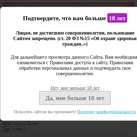
Внимание! По техническим причинам, остатки и цены на
продукцию могут отличаться с фактическим наличием. Сайт
является демонстрационным. Дистанционная продажа не
Подтвердите, что вам больше
18 лет
ведется.
Лицам, не достигшим совершеннолетия, пользование
Открыть сайдбар
Сайтом запрещено. (ст. 20 ФЗ №15 «Об охране здоровья
граждан..»)
Меню
Личный кабинет
Для дальнейшего просмотра данного Сайта, Вам необходим
ознакомиться с Правилами доступа к сайту, Правилами
Закрыть
обработки персональных данных и подтвердить свое
совершеннолетие.
Вход
Регистрация
Нет, мне меньше 18 лет
Поиск
Да, мне больше 18 лет
Посмотреть все результаты
Пользуясь сайтом вы принимаете
Политику конфиденциальности
Тула
Ваш город
Тула
?