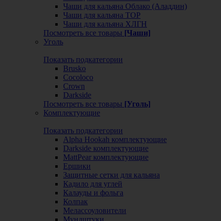
Чаши для кальяна Облако (Аладдин)
Чаши для кальяна ТОР
Чаши для кальяна ХЛГН
Посмотреть все товары
[Чаши]
Уголь
Показать подкатегории
Brusko
Cocoloco
Crown
Darkside
Посмотреть все товары
[Уголь]
Комплектующие
Показать подкатегории
Alpha Hookah комплектующие
Darkside комплектующие
MattPear комплектующие
Ершики
Защитные сетки для кальяна
Кадило для углей
Калауды и фольга
Колпак
Мелассоуловители
Мундштуки