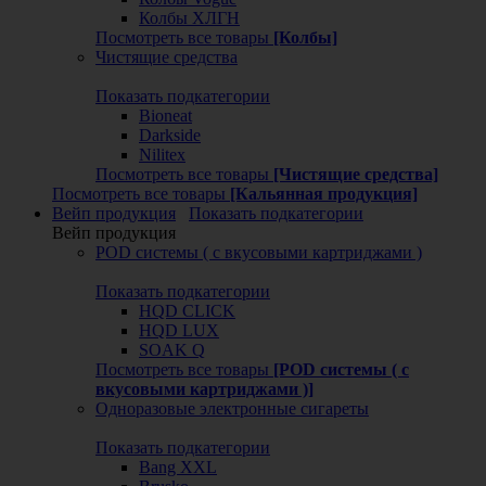
Колбы ХЛГН
Посмотреть все товары
[Колбы]
Чистящие средства
Показать подкатегории
Bioneat
Darkside
Nilitex
Посмотреть все товары
[Чистящие средства]
Посмотреть все товары
[Кальянная продукция]
Вейп продукция
Показать подкатегории
Вейп продукция
POD системы ( с вкусовыми картриджами )
Показать подкатегории
HQD CLICK
HQD LUX
SOAK Q
Посмотреть все товары
[POD системы ( с
вкусовыми картриджами )]
Одноразовые электронные сигареты
Показать подкатегории
Bang XXL