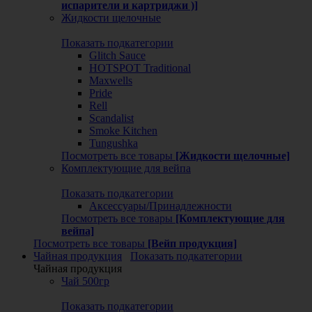
испарители и картриджи )]
Жидкости щелочные
Показать подкатегории
Glitch Sauce
HOTSPOT Traditional
Maxwells
Pride
Rell
Scandalist
Smoke Kitchen
Tungushka
Посмотреть все товары
[Жидкости щелочные]
Комплектующие для вейпа
Показать подкатегории
Аксессуары/Принадлежности
Посмотреть все товары
[Комплектующие для
вейпа]
Посмотреть все товары
[Вейп продукция]
Чайная продукция
Показать подкатегории
Чайная продукция
Чай 500гр
Показать подкатегории