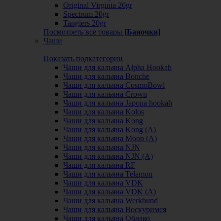
Original Virginia 20gr
Spectrum 20gr
Tangiers 20gr
Посмотреть все товары
[Баночки]
Чаши
Показать подкатегории
Чаши для кальяна Alpha Hookah
Чаши для кальяна Bonche
Чаши для кальяна CosmoBowl
Чаши для кальяна Crown
Чаши для кальяна Japona hookah
Чаши для кальяна Kolos
Чаши для кальяна Kong
Чаши для кальяна Kong (A)
Чаши для кальяна Moon (А)
Чаши для кальяна NJN
Чаши для кальяна NJN (А)
Чаши для кальяна RF
Чаши для кальяна Telamon
Чаши для кальяна VDK
Чаши для кальяна VDK (А)
Чаши для кальяна Werkbund
Чаши для кальяна Воскуримся
Чаши для кальяна Облако