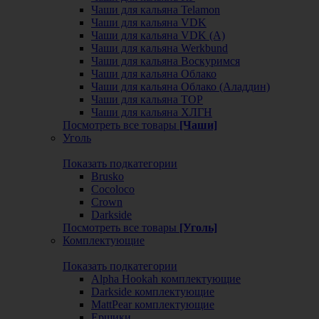
Чаши для кальяна Telamon
Чаши для кальяна VDK
Чаши для кальяна VDK (А)
Чаши для кальяна Werkbund
Чаши для кальяна Воскуримся
Чаши для кальяна Облако
Чаши для кальяна Облако (Аладдин)
Чаши для кальяна ТОР
Чаши для кальяна ХЛГН
Посмотреть все товары
[Чаши]
Уголь
Показать подкатегории
Brusko
Cocoloco
Crown
Darkside
Посмотреть все товары
[Уголь]
Комплектующие
Показать подкатегории
Alpha Hookah комплектующие
Darkside комплектующие
MattPear комплектующие
Ершики