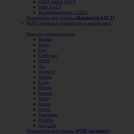
Glitch Sauce SALT
Pride SALT
Великобритания / США
Посмотреть все товары
[Жидкости SALT]
POD системы ( испарители и картриджи )
Показать подкатегории
Brusko
Duall
Ejoy
Geekvape
HQD
iJoy
Joyetech
Justfog
Logic
Rincoe
Smoant
Smok
Suorin
Uwell
Vaporesso
VooPoo
Juul Labs
Посмотреть все товары
[POD системы (