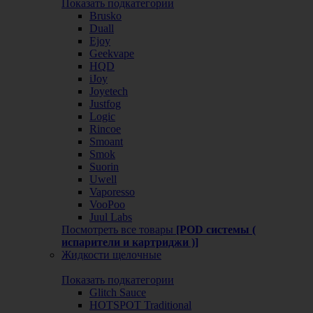
Показать подкатегории
Brusko
Duall
Ejoy
Geekvape
HQD
iJoy
Joyetech
Justfog
Logic
Rincoe
Smoant
Smok
Suorin
Uwell
Vaporesso
VooPoo
Juul Labs
Посмотреть все товары
[POD системы (
испарители и картриджи )]
Жидкости щелочные
Показать подкатегории
Glitch Sauce
HOTSPOT Traditional