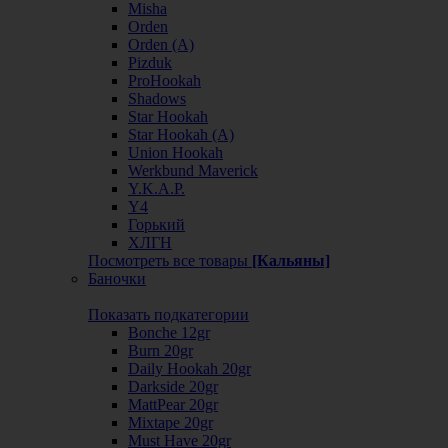
Misha
Orden
Orden (А)
Pizduk
ProHookah
Shadows
Star Hookah
Star Hookah (А)
Union Hookah
Werkbund Maverick
Y.K.A.P.
Y4
Горький
ХЛГН
Посмотреть все товары
[Кальяны]
Баночки
Показать подкатегории
Bonche 12gr
Burn 20gr
Daily Hookah 20gr
Darkside 20gr
MattPear 20gr
Mixtape 20gr
Must Have 20gr