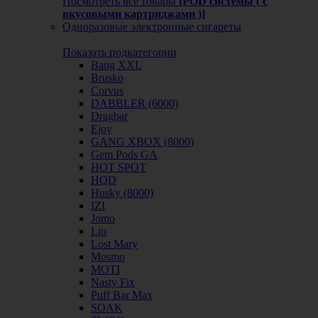
Посмотреть все товары
[POD системы ( с
вкусовыми картриджами )]
Одноразовые электронные сигареты
Показать подкатегории
Bang XXL
Brusko
Corvus
DABBLER (6000)
Dragbar
Ejoy
GANG XBOX (8000)
Gem Pods GA
HOT SPOT
HQD
Husky (8000)
IZI
Jomo
Lio
Lost Mary
Mosmo
MOTI
Nasty Fix
Puff Bar Max
SOAK