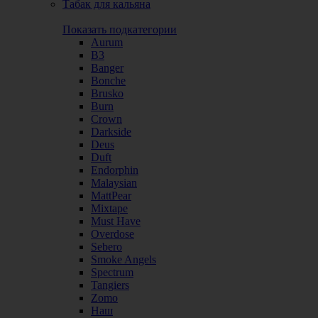
Табак для кальяна
Показать подкатегории
Aurum
B3
Banger
Bonche
Brusko
Burn
Crown
Darkside
Deus
Duft
Endorphin
Malaysian
MattPear
Mixtape
Must Have
Overdose
Sebero
Smoke Angels
Spectrum
Tangiers
Zomo
Наш