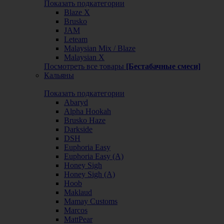
Показать подкатегории
Blaze X
Brusko
JAM
Leteam
Malaysian Mix / Blaze
Malaysian X
Посмотреть все товары
[Бестабачные смеси]
Кальяны
Показать подкатегории
Abaryd
Alpha Hookah
Brusko Haze
Darkside
DSH
Euphoria Easy
Euphoria Easy (А)
Honey Sigh
Honey Sigh (А)
Hoob
Maklaud
Mamay Customs
Marcos
MattPear