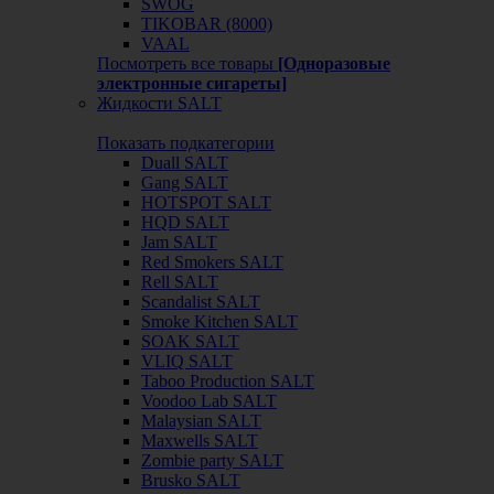
SWOG
TIKOBAR (8000)
VAAL
Посмотреть все товары
[Одноразовые
электронные сигареты]
Жидкости SALT
Показать подкатегории
Duall SALT
Gang SALT
HOTSPOT SALT
HQD SALT
Jam SALT
Red Smokers SALT
Rell SALT
Scandalist SALT
Smoke Kitchen SALT
SOAK SALT
VLIQ SALT
Taboo Production SALT
Voodoo Lab SALT
Malaysian SALT
Maxwells SALT
Zombie party SALT
Brusko SALT