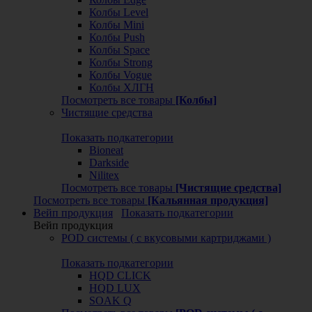
Колбы Level
Колбы Mini
Колбы Push
Колбы Space
Колбы Strong
Колбы Vogue
Колбы ХЛГН
Посмотреть все товары
[Колбы]
Чистящие средства
Показать подкатегории
Bioneat
Darkside
Nilitex
Посмотреть все товары
[Чистящие средства]
Посмотреть все товары
[Кальянная продукция]
Вейп продукция
Показать подкатегории
Вейп продукция
POD системы ( с вкусовыми картриджами )
Показать подкатегории
HQD CLICK
HQD LUX
SOAK Q