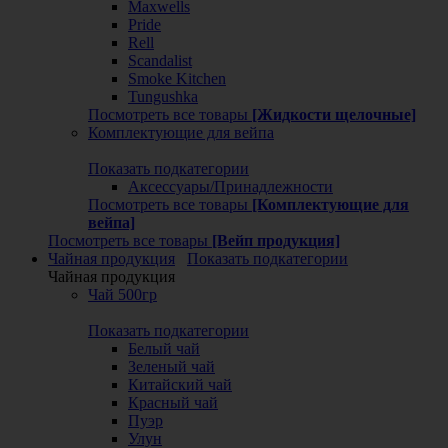
Maxwells
Pride
Rell
Scandalist
Smoke Kitchen
Tungushka
Посмотреть все товары
[Жидкости щелочные]
Комплектующие для вейпа
Показать подкатегории
Аксессуары/Принадлежности
Посмотреть все товары
[Комплектующие для
вейпа]
Посмотреть все товары
[Вейп продукция]
Чайная продукция
Показать подкатегории
Чайная продукция
Чай 500гр
Показать подкатегории
Белый чай
Зеленый чай
Китайский чай
Красный чай
Пуэр
Улун