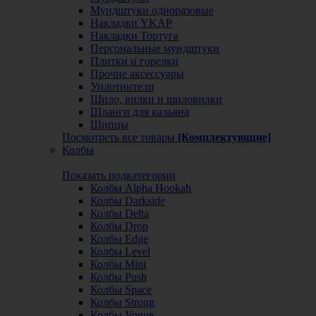
Мундштуки одноразовые
Накладки YKAP
Накладки Тортуга
Персональные мундштуки
Плитки и горелки
Прочие аксессуары
Уплотнители
Шило, вилки и шиловилки
Шланги для кальяна
Щипцы
Посмотреть все товары
[Комплектующие]
Колбы
Показать подкатегории
Колбы Alpha Hookah
Колбы Darkside
Колбы Delta
Колбы Drop
Колбы Edge
Колбы Level
Колбы Mini
Колбы Push
Колбы Space
Колбы Strong
Колбы Vogue