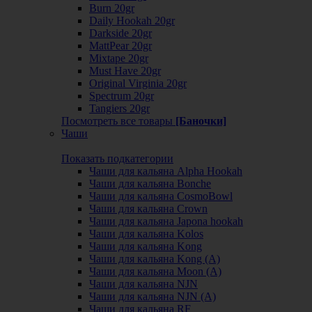
Burn 20gr
Daily Hookah 20gr
Darkside 20gr
MattPear 20gr
Mixtape 20gr
Must Have 20gr
Original Virginia 20gr
Spectrum 20gr
Tangiers 20gr
Посмотреть все товары
[Баночки]
Чаши
Показать подкатегории
Чаши для кальяна Alpha Hookah
Чаши для кальяна Bonche
Чаши для кальяна CosmoBowl
Чаши для кальяна Crown
Чаши для кальяна Japona hookah
Чаши для кальяна Kolos
Чаши для кальяна Kong
Чаши для кальяна Kong (A)
Чаши для кальяна Moon (А)
Чаши для кальяна NJN
Чаши для кальяна NJN (А)
Чаши для кальяна RF