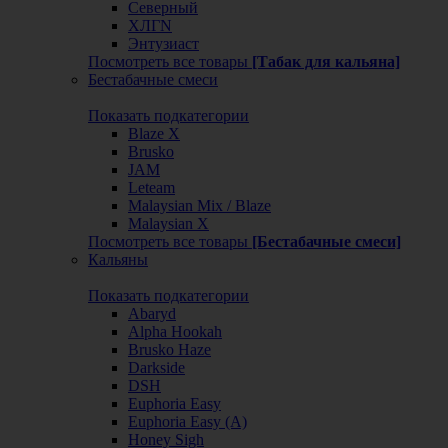
Северный
ХЛГN
Энтузиаст
Посмотреть все товары
[Табак для кальяна]
Бестабачные смеси
Показать подкатегории
Blaze X
Brusko
JAM
Leteam
Malaysian Mix / Blaze
Malaysian X
Посмотреть все товары
[Бестабачные смеси]
Кальяны
Показать подкатегории
Abaryd
Alpha Hookah
Brusko Haze
Darkside
DSH
Euphoria Easy
Euphoria Easy (А)
Honey Sigh