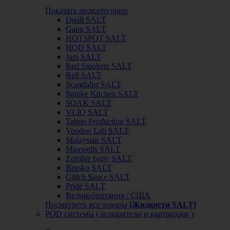
Показать подкатегории
Duall SALT
Gang SALT
HOTSPOT SALT
HQD SALT
Jam SALT
Red Smokers SALT
Rell SALT
Scandalist SALT
Smoke Kitchen SALT
SOAK SALT
VLIQ SALT
Taboo Production SALT
Voodoo Lab SALT
Malaysian SALT
Maxwells SALT
Zombie party SALT
Brusko SALT
Glitch Sauce SALT
Pride SALT
Великобритания / США
Посмотреть все товары
[Жидкости SALT]
POD системы ( испарители и картриджи )