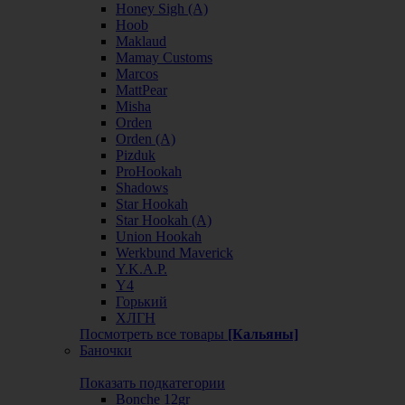
Honey Sigh (А)
Hoob
Maklaud
Mamay Customs
Marcos
MattPear
Misha
Orden
Orden (А)
Pizduk
ProHookah
Shadows
Star Hookah
Star Hookah (А)
Union Hookah
Werkbund Maverick
Y.K.A.P.
Y4
Горький
ХЛГН
Посмотреть все товары
[Кальяны]
Баночки
Показать подкатегории
Bonche 12gr