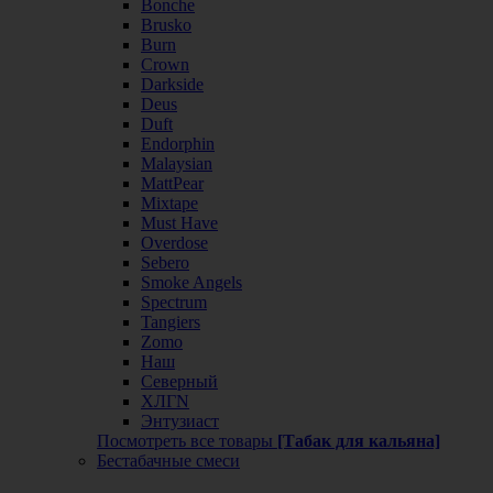
Bonche
Brusko
Burn
Crown
Darkside
Deus
Duft
Endorphin
Malaysian
MattPear
Mixtape
Must Have
Overdose
Sebero
Smoke Angels
Spectrum
Tangiers
Zomo
Наш
Северный
ХЛГN
Энтузиаст
Посмотреть все товары
[Табак для кальяна]
Бестабачные смеси