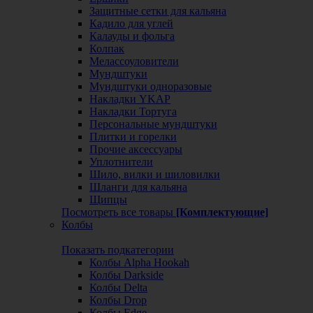
Защитные сетки для кальяна
Кадило для углей
Калауды и фольга
Колпак
Мелассоуловители
Мундштуки
Мундштуки одноразовые
Накладки YKAP
Накладки Тортуга
Персональные мундштуки
Плитки и горелки
Прочие аксессуары
Уплотнители
Шило, вилки и шиловилки
Шланги для кальяна
Щипцы
Посмотреть все товары
[Комплектующие]
Колбы
Показать подкатегории
Колбы Alpha Hookah
Колбы Darkside
Колбы Delta
Колбы Drop
Колбы Edge