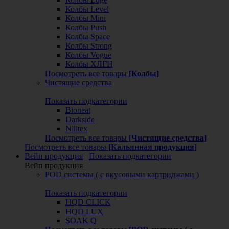
Колбы Level
Колбы Mini
Колбы Push
Колбы Space
Колбы Strong
Колбы Vogue
Колбы ХЛГН
Посмотреть все товары
[Колбы]
Чистящие средства
Показать подкатегории
Bioneat
Darkside
Nilitex
Посмотреть все товары
[Чистящие средства]
Посмотреть все товары
[Кальянная продукция]
Вейп продукция
Показать подкатегории
Вейп продукция
POD системы ( с вкусовыми картриджами )
Показать подкатегории
HQD CLICK
HQD LUX
SOAK Q