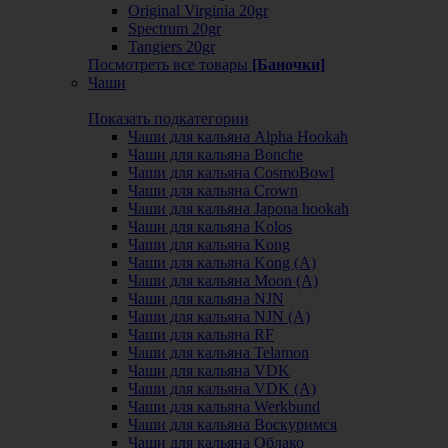
Original Virginia 20gr
Spectrum 20gr
Tangiers 20gr
Посмотреть все товары
[Баночки]
Чаши
Показать подкатегории
Чаши для кальяна Alpha Hookah
Чаши для кальяна Bonche
Чаши для кальяна CosmoBowl
Чаши для кальяна Crown
Чаши для кальяна Japona hookah
Чаши для кальяна Kolos
Чаши для кальяна Kong
Чаши для кальяна Kong (A)
Чаши для кальяна Moon (А)
Чаши для кальяна NJN
Чаши для кальяна NJN (А)
Чаши для кальяна RF
Чаши для кальяна Telamon
Чаши для кальяна VDK
Чаши для кальяна VDK (А)
Чаши для кальяна Werkbund
Чаши для кальяна Воскуримся
Чаши для кальяна Облако