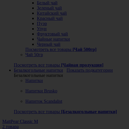
Белый чай
Зеленый чай
Китайский чай
Красный чай
Пуэр
Улун
Фруктовый чай
Чайные напитки
Черный чай
Посмотреть все товары
[Чай 500гр]
Чай 50гр
Посмотреть все товары
[Чайная продукция]
Безалкогольные напитки
Показать подкатегории
Безалкогольные напитки
Напитки
Напитки Brusko
Напиток Scandalist
Посмотреть все товары
[Безалкогольные напитки]
MattPear Classic M
2 товара