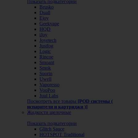
Показать подкатегории
Brusko
Duall
Ejoy
Geekvape
HQD
iJoy
Joyetech
Justfog
Logic
Rincoe
Smoant
Smok
Suorin
Uwell
Vaporesso
VooPoo
Juul Labs
Посмотреть все товары
[POD системы (
испарители и картриджи )]
Жидкости щелочные
Показать подкатегории
Glitch Sauce
HOTSPOT Traditional