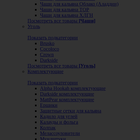
Чаши для кальяна Облако (Аладдин)
Чаши для кальяна ТОР
Чаши для кальяна ХЛГН
Посмотреть все товары
[Чаши]
Уголь
Показать подкатегории
Brusko
Cocoloco
Crown
Darkside
Посмотреть все товары
[Уголь]
Комплектующие
Показать подкатегории
Alpha Hookah комплектующие
Darkside комплектующие
MattPear комплектующие
Ершики
Защитные сетки для кальяна
Кадило для углей
Калауды и фольга
Колпак
Мелассоуловители
Мундштуки