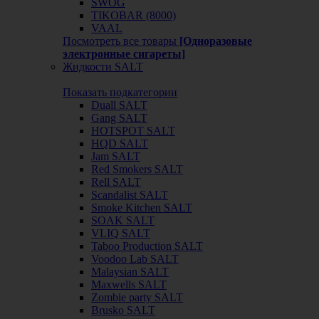
SWOG
TIKOBAR (8000)
VAAL
Посмотреть все товары
[Одноразовые
электронные сигареты]
Жидкости SALT
Показать подкатегории
Duall SALT
Gang SALT
HOTSPOT SALT
HQD SALT
Jam SALT
Red Smokers SALT
Rell SALT
Scandalist SALT
Smoke Kitchen SALT
SOAK SALT
VLIQ SALT
Taboo Production SALT
Voodoo Lab SALT
Malaysian SALT
Maxwells SALT
Zombie party SALT
Brusko SALT