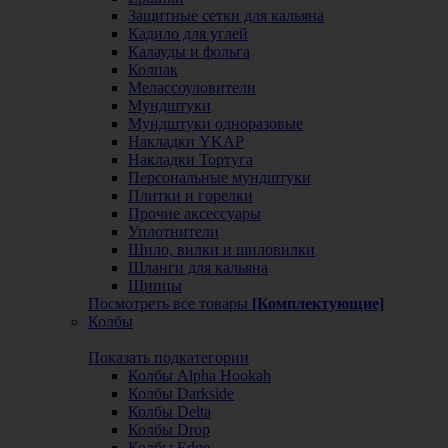
Защитные сетки для кальяна
Кадило для углей
Калауды и фольга
Колпак
Мелассоуловители
Мундштуки
Мундштуки одноразовые
Накладки YKAP
Накладки Тортуга
Персональные мундштуки
Плитки и горелки
Прочие аксессуары
Уплотнители
Шило, вилки и шиловилки
Шланги для кальяна
Щипцы
Посмотреть все товары
[Комплектующие]
Колбы
Показать подкатегории
Колбы Alpha Hookah
Колбы Darkside
Колбы Delta
Колбы Drop
Колбы Edge