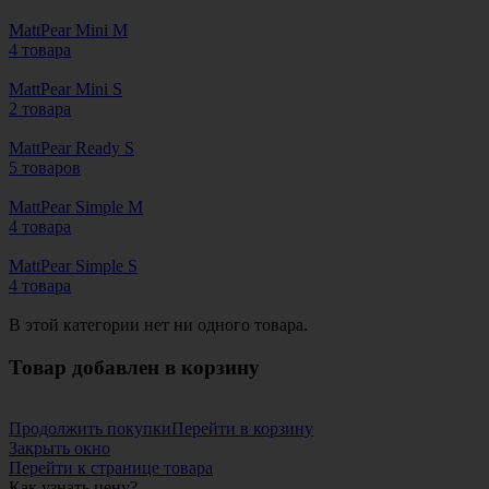
MattPear Mini M
4 товара
MattPear Mini S
2 товара
MattPear Ready S
5 товаров
MattPear Simple M
4 товара
MattPear Simple S
4 товара
В этой категории нет ни одного товара.
Товар добавлен в корзину
Продолжить покупки
Перейти в корзину
Закрыть окно
Перейти к странице товара
Как узнать цену?