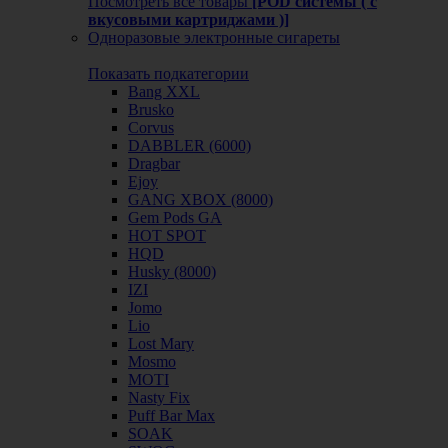
Посмотреть все товары
[POD системы ( с
вкусовыми картриджами )]
Одноразовые электронные сигареты
Показать подкатегории
Bang XXL
Brusko
Corvus
DABBLER (6000)
Dragbar
Ejoy
GANG XBOX (8000)
Gem Pods GA
HOT SPOT
HQD
Husky (8000)
IZI
Jomo
Lio
Lost Mary
Mosmo
MOTI
Nasty Fix
Puff Bar Max
SOAK