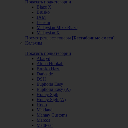
Показать подкатегории
Blaze X
Brusko
JAM
Leteam
Malaysian Mix / Blaze
Malaysian X
Посмотреть все товары
[Бестабачные смеси]
Кальяны
Показать подкатегории
Abaryd
Alpha Hookah
Brusko Haze
Darkside
DSH
Euphoria Easy
Euphoria Easy (А)
Honey Sigh
Honey Sigh (А)
Hoob
Maklaud
Mamay Customs
Marcos
MattPear