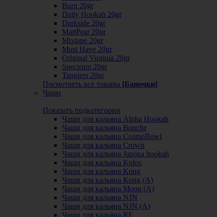
Burn 20gr
Daily Hookah 20gr
Darkside 20gr
MattPear 20gr
Mixtape 20gr
Must Have 20gr
Original Virginia 20gr
Spectrum 20gr
Tangiers 20gr
Посмотреть все товары
[Баночки]
Чаши
Показать подкатегории
Чаши для кальяна Alpha Hookah
Чаши для кальяна Bonche
Чаши для кальяна CosmoBowl
Чаши для кальяна Crown
Чаши для кальяна Japona hookah
Чаши для кальяна Kolos
Чаши для кальяна Kong
Чаши для кальяна Kong (A)
Чаши для кальяна Moon (А)
Чаши для кальяна NJN
Чаши для кальяна NJN (А)
Чаши для кальяна RF