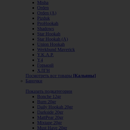
Misha
Orden
Orden (А)
Pizduk
ProHookah
Shadows
Star Hookah
Star Hookah (А)
Union Hookah
Werkbund Maverick
Y.K.A.P.
Y4
Горький
ХЛГН
Посмотреть все товары
[Кальяны]
Баночки
Показать подкатегории
Bonche 12gr
Burn 20gr
Daily Hookah 20gr
Darkside 20gr
MattPear 20gr
Mixtape 20gr
Must Have 20gr