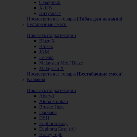
Северный
ХЛГN
Энтузиаст
Посмотреть все товары
[Табак для кальяна]
Бестабачные смеси
Показать подкатегории
Blaze X
Brusko
JAM
Leteam
Malaysian Mix / Blaze
Malaysian X
Посмотреть все товары
[Бестабачные смеси]
Кальяны
Показать подкатегории
Abaryd
Alpha Hookah
Brusko Haze
Darkside
DSH
Euphoria Easy
Euphoria Easy (А)
Honey Sigh