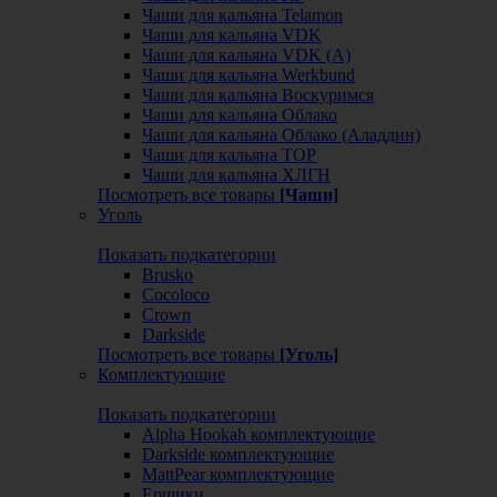
Чаши для кальяна Telamon
Чаши для кальяна VDK
Чаши для кальяна VDK (А)
Чаши для кальяна Werkbund
Чаши для кальяна Воскуримся
Чаши для кальяна Облако
Чаши для кальяна Облако (Аладдин)
Чаши для кальяна ТОР
Чаши для кальяна ХЛГН
Посмотреть все товары
[Чаши]
Уголь
Показать подкатегории
Brusko
Cocoloco
Crown
Darkside
Посмотреть все товары
[Уголь]
Комплектующие
Показать подкатегории
Alpha Hookah комплектующие
Darkside комплектующие
MattPear комплектующие
Ершики