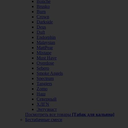
Bonche
Brusko
Burn
Crown
Darkside
Deus
Duft
Endorphin
Malaysian
MattPear
Mixtape
Must Have
Overdose
Sebero
Smoke Angels
Spectrum
Tangiers
Zomo
Наш
Северный
ХЛГN
Энтузиаст
Посмотреть все товары
[Табак для кальяна]
Бестабачные смеси