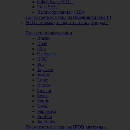
Glitch Sauce SALT
Pride SALT
Великобритания / США
Посмотреть все товары
[Жидкости SALT]
POD системы ( испарители и картриджи )
Показать подкатегории
Brusko
Duall
Ejoy
Geekvape
HQD
iJoy
Joyetech
Justfog
Logic
Rincoe
Smoant
Smok
Suorin
Uwell
Vaporesso
VooPoo
Juul Labs
Посмотреть все товары
[POD системы (