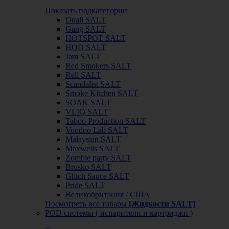
Показать подкатегории
Duall SALT
Gang SALT
HOTSPOT SALT
HQD SALT
Jam SALT
Red Smokers SALT
Rell SALT
Scandalist SALT
Smoke Kitchen SALT
SOAK SALT
VLIQ SALT
Taboo Production SALT
Voodoo Lab SALT
Malaysian SALT
Maxwells SALT
Zombie party SALT
Brusko SALT
Glitch Sauce SALT
Pride SALT
Великобритания / США
Посмотреть все товары
[Жидкости SALT]
POD системы ( испарители и картриджи )