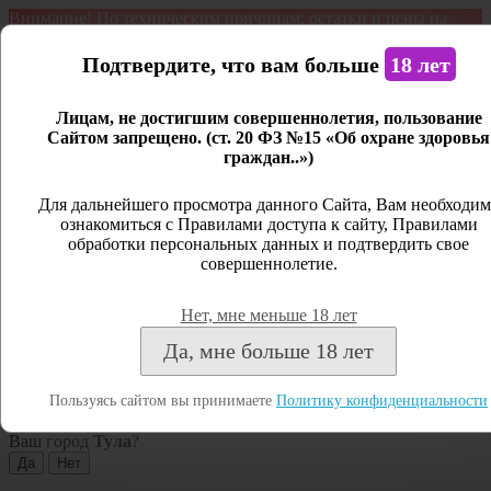
Внимание! По техническим причинам, остатки и цены на
продукцию могут отличаться с фактическим наличием. Сайт
является демонстрационным. Дистанционная продажа не
Подтвердите, что вам больше
18 лет
ведется.
Лицам, не достигшим совершеннолетия, пользование
Открыть сайдбар
Сайтом запрещено. (ст. 20 ФЗ №15 «Об охране здоровья
граждан..»)
Меню
Личный кабинет
Для дальнейшего просмотра данного Сайта, Вам необходим
ознакомиться с Правилами доступа к сайту, Правилами
Закрыть
обработки персональных данных и подтвердить свое
совершеннолетие.
Вход
Регистрация
Нет, мне меньше 18 лет
Поиск
Да, мне больше 18 лет
Посмотреть все результаты
Пользуясь сайтом вы принимаете
Политику конфиденциальности
Тула
Ваш город
Тула
?