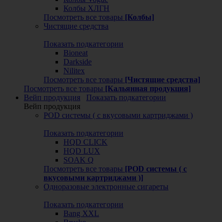
Колбы ХЛГН
Посмотреть все товары
[Колбы]
Чистящие средства
Показать подкатегории
Bioneat
Darkside
Nilitex
Посмотреть все товары
[Чистящие средства]
Посмотреть все товары
[Кальянная продукция]
Вейп продукция
Показать подкатегории
Вейп продукция
POD системы ( с вкусовыми картриджами )
Показать подкатегории
HQD CLICK
HQD LUX
SOAK Q
Посмотреть все товары
[POD системы ( с
вкусовыми картриджами )]
Одноразовые электронные сигареты
Показать подкатегории
Bang XXL