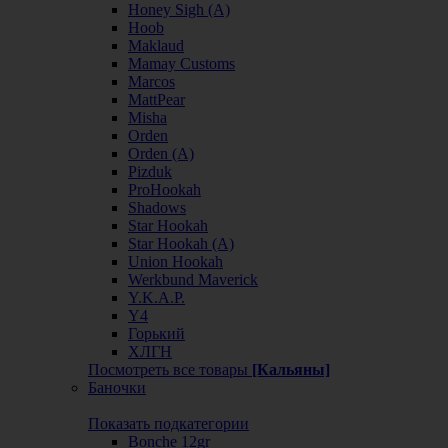
Honey Sigh (А)
Hoob
Maklaud
Mamay Customs
Marcos
MattPear
Misha
Orden
Orden (А)
Pizduk
ProHookah
Shadows
Star Hookah
Star Hookah (А)
Union Hookah
Werkbund Maverick
Y.K.A.P.
Y4
Горький
ХЛГН
Посмотреть все товары
[Кальяны]
Баночки
Показать подкатегории
Bonche 12gr