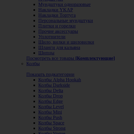
Мундштуки одноразовые
Накладки YKAP
Накладки Тортуга
Персональные мундштуки
Плитки и горелки
Прочие аксессуары
Уплотнители
Шило, вилки и шиловилки
Шланги для кальяна
Щипцы
Посмотреть все товары
[Комплектующие]
Колбы
Показать подкатегории
Колбы Alpha Hookah
Колбы Darkside
Колбы Delta
Колбы Drop
Колбы Edge
Колбы Level
Колбы Mini
Колбы Push
Колбы Space
Колбы Strong
Колбы Vogue