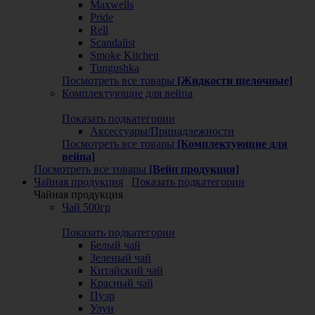
Maxwells
Pride
Rell
Scandalist
Smoke Kitchen
Tungushka
Посмотреть все товары
[Жидкости щелочные]
Комплектующие для вейпа
Показать подкатегории
Аксессуары/Принадлежности
Посмотреть все товары
[Комплектующие для
вейпа]
Посмотреть все товары
[Вейп продукция]
Чайная продукция
Показать подкатегории
Чайная продукция
Чай 500гр
Показать подкатегории
Белый чай
Зеленый чай
Китайский чай
Красный чай
Пуэр
Улун