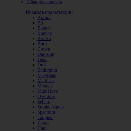
Табак для кальяна
Показать подкатегории
Aurum
B3
Banger
Bonche
Brusko
Burn
Crown
Darkside
Deus
Duft
Endorphin
Malaysian
MattPear
Mixtape
Must Have
Overdose
Sebero
Smoke Angels
Spectrum
Tangiers
Zomo
Наш