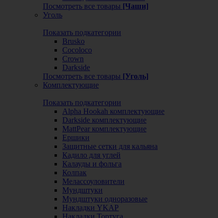
Посмотреть все товары
[Чаши]
Уголь
Показать подкатегории
Brusko
Cocoloco
Crown
Darkside
Посмотреть все товары
[Уголь]
Комплектующие
Показать подкатегории
Alpha Hookah комплектующие
Darkside комплектующие
MattPear комплектующие
Ершики
Защитные сетки для кальяна
Кадило для углей
Калауды и фольга
Колпак
Мелассоуловители
Мундштуки
Мундштуки одноразовые
Накладки YKAP
Накладки Тортуга