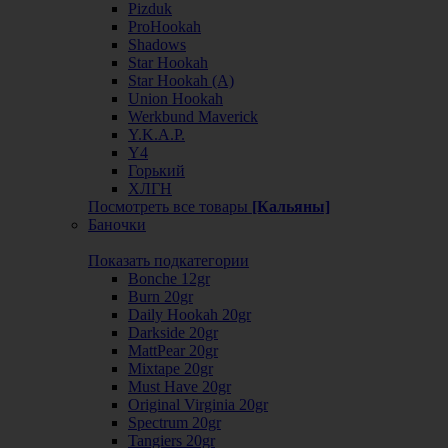
Pizduk
ProHookah
Shadows
Star Hookah
Star Hookah (А)
Union Hookah
Werkbund Maverick
Y.K.A.P.
Y4
Горький
ХЛГН
Посмотреть все товары
[Кальяны]
Баночки
Показать подкатегории
Bonche 12gr
Burn 20gr
Daily Hookah 20gr
Darkside 20gr
MattPear 20gr
Mixtape 20gr
Must Have 20gr
Original Virginia 20gr
Spectrum 20gr
Tangiers 20gr