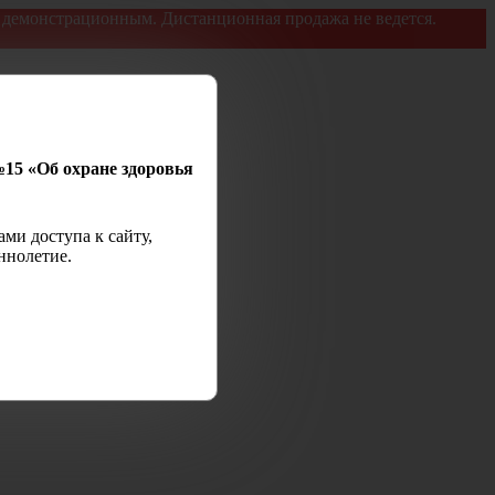
я демонстрационным. Дистанционная продажа не ведется.
№15 «Об охране здоровья
ми доступа к сайту,
ннолетие.