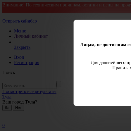
Внимание! По техническим причинам, остатки и цены на прод
Открыть сайдбар
Меню
Личный кабинет
Лицам, не достигшим со
Закрыть
Вход
Регистрация
Для дальнейшего пр
Правилам
Поиск
Посмотреть все результаты
Тула
Ваш город
Тула
?
0