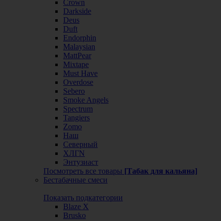
Crown
Darkside
Deus
Duft
Endorphin
Malaysian
MattPear
Mixtape
Must Have
Overdose
Sebero
Smoke Angels
Spectrum
Tangiers
Zomo
Наш
Северный
ХЛГN
Энтузиаст
Посмотреть все товары
[Табак для кальяна]
Бестабачные смеси
Показать подкатегории
Blaze X
Brusko