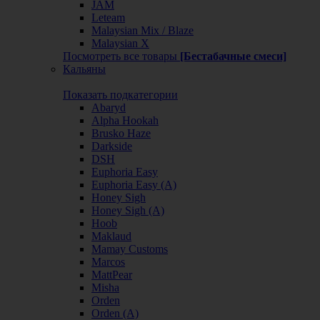
JAM
Leteam
Malaysian Mix / Blaze
Malaysian X
Посмотреть все товары
[Бестабачные смеси]
Кальяны
Показать подкатегории
Abaryd
Alpha Hookah
Brusko Haze
Darkside
DSH
Euphoria Easy
Euphoria Easy (А)
Honey Sigh
Honey Sigh (А)
Hoob
Maklaud
Mamay Customs
Marcos
MattPear
Misha
Orden
Orden (А)