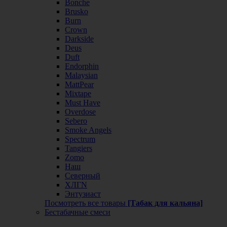
Bonche
Brusko
Burn
Crown
Darkside
Deus
Duft
Endorphin
Malaysian
MattPear
Mixtape
Must Have
Overdose
Sebero
Smoke Angels
Spectrum
Tangiers
Zomo
Наш
Северный
ХЛГN
Энтузиаст
Посмотреть все товары
[Табак для кальяна]
Бестабачные смеси