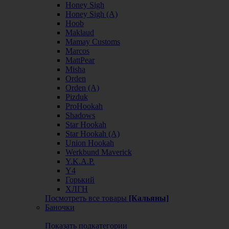
Honey Sigh
Honey Sigh (А)
Hoob
Maklaud
Mamay Customs
Marcos
MattPear
Misha
Orden
Orden (А)
Pizduk
ProHookah
Shadows
Star Hookah
Star Hookah (А)
Union Hookah
Werkbund Maverick
Y.K.A.P.
Y4
Горький
ХЛГН
Посмотреть все товары
[Кальяны]
Баночки
Показать подкатегории