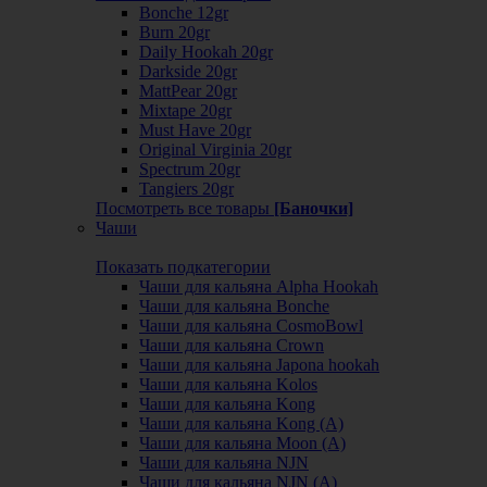
Bonche 12gr
Burn 20gr
Daily Hookah 20gr
Darkside 20gr
MattPear 20gr
Mixtape 20gr
Must Have 20gr
Original Virginia 20gr
Spectrum 20gr
Tangiers 20gr
Посмотреть все товары
[Баночки]
Чаши
Показать подкатегории
Чаши для кальяна Alpha Hookah
Чаши для кальяна Bonche
Чаши для кальяна CosmoBowl
Чаши для кальяна Crown
Чаши для кальяна Japona hookah
Чаши для кальяна Kolos
Чаши для кальяна Kong
Чаши для кальяна Kong (A)
Чаши для кальяна Moon (А)
Чаши для кальяна NJN
Чаши для кальяна NJN (А)