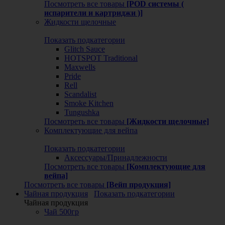
Посмотреть все товары
[POD системы (
испарители и картриджи )]
Жидкости щелочные
Показать подкатегории
Glitch Sauce
HOTSPOT Traditional
Maxwells
Pride
Rell
Scandalist
Smoke Kitchen
Tungushka
Посмотреть все товары
[Жидкости щелочные]
Комплектующие для вейпа
Показать подкатегории
Аксессуары/Принадлежности
Посмотреть все товары
[Комплектующие для
вейпа]
Посмотреть все товары
[Вейп продукция]
Чайная продукция
Показать подкатегории
Чайная продукция
Чай 500гр