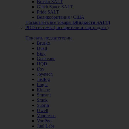
Brusko SALT
Glitch Sauce SALT
Pride SALT
Великобритания / США
Посмотреть все товары
[Жидкости SALT]
POD системы ( испарители и картриджи )
Показать подкатегории
Brusko
Duall
Ejoy
Geekvape
HQD
iJoy
Joyetech
Justfog
Logic
Rincoe
Smoant
Smok
Suorin
Uwell
Vaporesso
VooPoo
Juul Labs