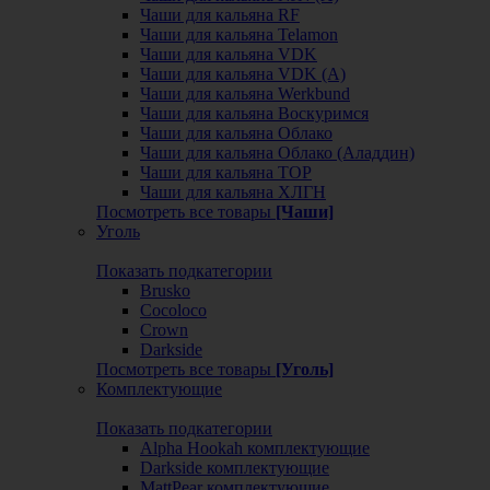
Чаши для кальяна RF
Чаши для кальяна Telamon
Чаши для кальяна VDK
Чаши для кальяна VDK (А)
Чаши для кальяна Werkbund
Чаши для кальяна Воскуримся
Чаши для кальяна Облако
Чаши для кальяна Облако (Аладдин)
Чаши для кальяна ТОР
Чаши для кальяна ХЛГН
Посмотреть все товары
[Чаши]
Уголь
Показать подкатегории
Brusko
Cocoloco
Crown
Darkside
Посмотреть все товары
[Уголь]
Комплектующие
Показать подкатегории
Alpha Hookah комплектующие
Darkside комплектующие
MattPear комплектующие