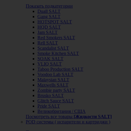
Показать подкатегории
Duall SALT
Gang SALT
HOTSPOT SALT
HQD SALT
Jam SALT
Red Smokers SALT
Rell SALT
Scandalist SALT
Smoke Kitchen SALT
SOAK SALT
VLIQ SALT
Taboo Production SALT
Voodoo Lab SALT
Malaysian SALT
Maxwells SALT
Zombie party SALT
Brusko SALT
Glitch Sauce SALT
Pride SALT
Великобритания / США
Посмотреть все товары
[Жидкости SALT]
POD системы ( испарители и картриджи )