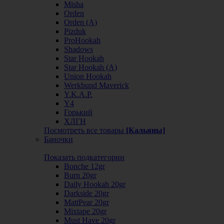
Misha
Orden
Orden (А)
Pizduk
ProHookah
Shadows
Star Hookah
Star Hookah (А)
Union Hookah
Werkbund Maverick
Y.K.A.P.
Y4
Горький
ХЛГН
Посмотреть все товары
[Кальяны]
Баночки
Показать подкатегории
Bonche 12gr
Burn 20gr
Daily Hookah 20gr
Darkside 20gr
MattPear 20gr
Mixtape 20gr
Must Have 20gr