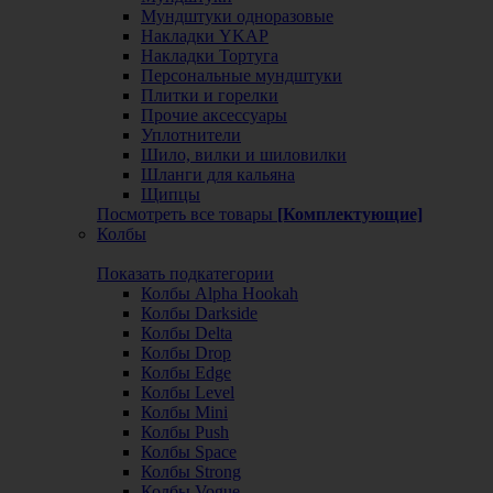
Мундштуки одноразовые
Накладки YKAP
Накладки Тортуга
Персональные мундштуки
Плитки и горелки
Прочие аксессуары
Уплотнители
Шило, вилки и шиловилки
Шланги для кальяна
Щипцы
Посмотреть все товары
[Комплектующие]
Колбы
Показать подкатегории
Колбы Alpha Hookah
Колбы Darkside
Колбы Delta
Колбы Drop
Колбы Edge
Колбы Level
Колбы Mini
Колбы Push
Колбы Space
Колбы Strong
Колбы Vogue