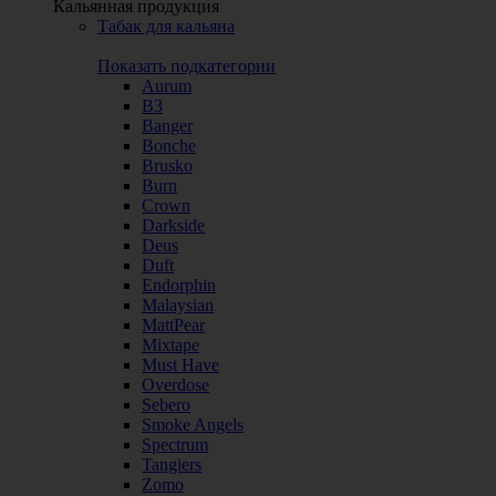
Кальянная продукция
Табак для кальяна
Показать подкатегории
Aurum
B3
Banger
Bonche
Brusko
Burn
Crown
Darkside
Deus
Duft
Endorphin
Malaysian
MattPear
Mixtape
Must Have
Overdose
Sebero
Smoke Angels
Spectrum
Tangiers
Zomo