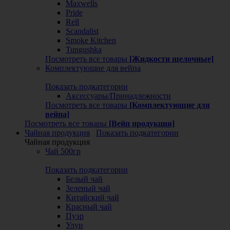
Maxwells
Pride
Rell
Scandalist
Smoke Kitchen
Tungushka
Посмотреть все товары
[Жидкости щелочные]
Комплектующие для вейпа
Показать подкатегории
Аксессуары/Принадлежности
Посмотреть все товары
[Комплектующие для
вейпа]
Посмотреть все товары
[Вейп продукция]
Чайная продукция
Показать подкатегории
Чайная продукция
Чай 500гр
Показать подкатегории
Белый чай
Зеленый чай
Китайский чай
Красный чай
Пуэр
Улун