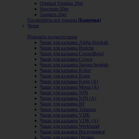
Original Virginia 20gr
Spectrum 20gr
Tangiers 20gr
Посмотреть все товары
[Баночки]
Чаши
Показать подкатегории
Чаши для кальяна Alpha Hookah
Чаши для кальяна Bonche
Чаши для кальяна CosmoBowl
Чаши для кальяна Crown
Чаши для кальяна Japona hookah
Чаши для кальяна Kolos
Чаши для кальяна Kong
Чаши для кальяна Kong (A)
Чаши для кальяна Moon (А)
Чаши для кальяна NJN
Чаши для кальяна NJN (А)
Чаши для кальяна RF
Чаши для кальяна Telamon
Чаши для кальяна VDK
Чаши для кальяна VDK (А)
Чаши для кальяна Werkbund
Чаши для кальяна Воскуримся
Чаши для кальяна Облако