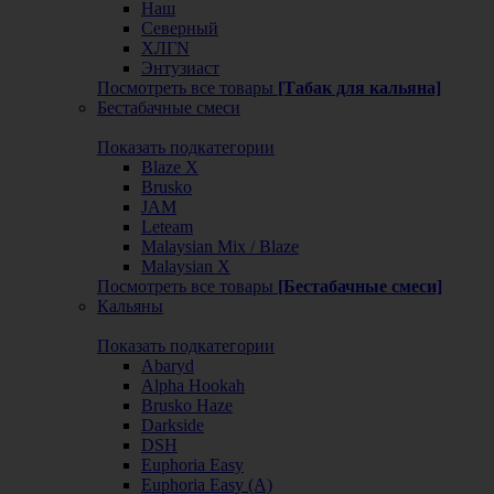
Наш
Северный
ХЛГN
Энтузиаст
Посмотреть все товары
[Табак для кальяна]
Бестабачные смеси
Показать подкатегории
Blaze X
Brusko
JAM
Leteam
Malaysian Mix / Blaze
Malaysian X
Посмотреть все товары
[Бестабачные смеси]
Кальяны
Показать подкатегории
Abaryd
Alpha Hookah
Brusko Haze
Darkside
DSH
Euphoria Easy
Euphoria Easy (А)