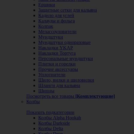
Ершики
Защитные сетки для кальяна
Кадило для углей
Калауды и фольга
Колпак
Мелассоуловители
Мундштуки
Мундштуки одноразовые
Накладки YKAP
Накладки Тортуга
Персональные мундштуки
Плитки и горелки
Прочие аксессуары
Уплотнители
Шило, вилки и шиловилки
Шланги для кальяна
Щипцы
Посмотреть все товары
[Комплектующие]
Колбы
Показать подкатегории
Колбы Alpha Hookah
Колбы Darkside
Колбы Delta
Колбы Drop