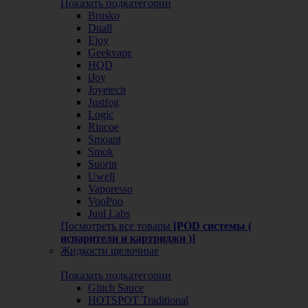
Показать подкатегории
Brusko
Duall
Ejoy
Geekvape
HQD
iJoy
Joyetech
Justfog
Logic
Rincoe
Smoant
Smok
Suorin
Uwell
Vaporesso
VooPoo
Juul Labs
Посмотреть все товары
[POD системы (
испарители и картриджи )]
Жидкости щелочные
Показать подкатегории
Glitch Sauce
HOTSPOT Traditional