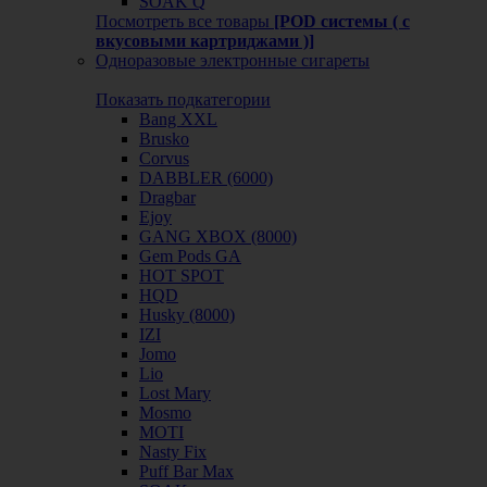
SOAK Q
Посмотреть все товары
[POD системы ( с
вкусовыми картриджами )]
Одноразовые электронные сигареты
Показать подкатегории
Bang XXL
Brusko
Corvus
DABBLER (6000)
Dragbar
Ejoy
GANG XBOX (8000)
Gem Pods GA
HOT SPOT
HQD
Husky (8000)
IZI
Jomo
Lio
Lost Mary
Mosmo
MOTI
Nasty Fix
Puff Bar Max