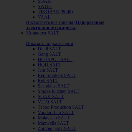
SOAK
SWOG
TIKOBAR (8000)
VAAL
Посмотреть все товары
[Одноразовые
электронные сигареты]
Жидкости SALT
Показать подкатегории
Duall SALT
Gang SALT
HOTSPOT SALT
HQD SALT
Jam SALT
Red Smokers SALT
Rell SALT
Scandalist SALT
Smoke Kitchen SALT
SOAK SALT
VLIQ SALT
Taboo Production SALT
Voodoo Lab SALT
Malaysian SALT
Maxwells SALT
Zombie party SALT