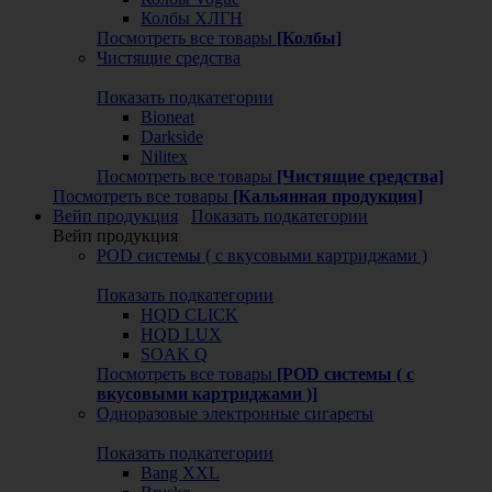
Колбы ХЛГН
Посмотреть все товары
[Колбы]
Чистящие средства
Показать подкатегории
Bioneat
Darkside
Nilitex
Посмотреть все товары
[Чистящие средства]
Посмотреть все товары
[Кальянная продукция]
Вейп продукция
Показать подкатегории
Вейп продукция
POD системы ( с вкусовыми картриджами )
Показать подкатегории
HQD CLICK
HQD LUX
SOAK Q
Посмотреть все товары
[POD системы ( с
вкусовыми картриджами )]
Одноразовые электронные сигареты
Показать подкатегории
Bang XXL