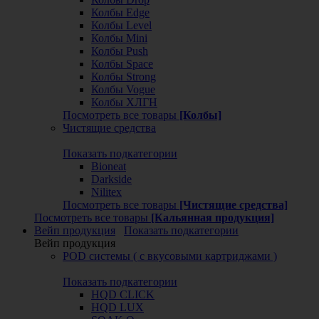
Колбы Edge
Колбы Level
Колбы Mini
Колбы Push
Колбы Space
Колбы Strong
Колбы Vogue
Колбы ХЛГН
Посмотреть все товары
[Колбы]
Чистящие средства
Показать подкатегории
Bioneat
Darkside
Nilitex
Посмотреть все товары
[Чистящие средства]
Посмотреть все товары
[Кальянная продукция]
Вейп продукция
Показать подкатегории
Вейп продукция
POD системы ( с вкусовыми картриджами )
Показать подкатегории
HQD CLICK
HQD LUX