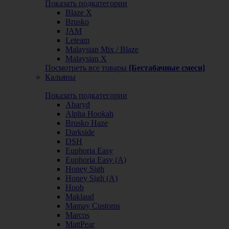
Показать подкатегории
Blaze X
Brusko
JAM
Leteam
Malaysian Mix / Blaze
Malaysian X
Посмотреть все товары
[Бестабачные смеси]
Кальяны
Показать подкатегории
Abaryd
Alpha Hookah
Brusko Haze
Darkside
DSH
Euphoria Easy
Euphoria Easy (А)
Honey Sigh
Honey Sigh (А)
Hoob
Maklaud
Mamay Customs
Marcos
MattPear