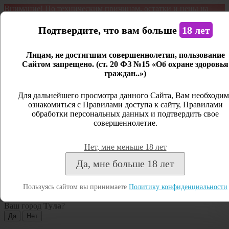
Внимание! По техническим причинам, остатки и цены на
продукцию могут отличаться с фактическим наличием. Сайт
является демонстрационным. Дистанционная продажа не
Подтвердите, что вам больше
18 лет
ведется.
Лицам, не достигшим совершеннолетия, пользование
Открыть сайдбар
Сайтом запрещено. (ст. 20 ФЗ №15 «Об охране здоровья
граждан..»)
Меню
Личный кабинет
Для дальнейшего просмотра данного Сайта, Вам необходим
ознакомиться с Правилами доступа к сайту, Правилами
Закрыть
обработки персональных данных и подтвердить свое
совершеннолетие.
Вход
Регистрация
Нет, мне меньше 18 лет
Поиск
Да, мне больше 18 лет
Посмотреть все результаты
Пользуясь сайтом вы принимаете
Политику конфиденциальности
Тула
Ваш город
Тула
?