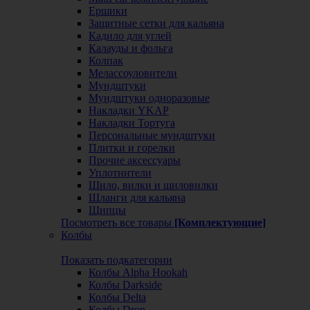
Ершики
Защитные сетки для кальяна
Кадило для углей
Калауды и фольга
Колпак
Мелассоуловители
Мундштуки
Мундштуки одноразовые
Накладки YKAP
Накладки Тортуга
Персональные мундштуки
Плитки и горелки
Прочие аксессуары
Уплотнители
Шило, вилки и шиловилки
Шланги для кальяна
Щипцы
Посмотреть все товары
[Комплектующие]
Колбы
Показать подкатегории
Колбы Alpha Hookah
Колбы Darkside
Колбы Delta
Колбы Drop