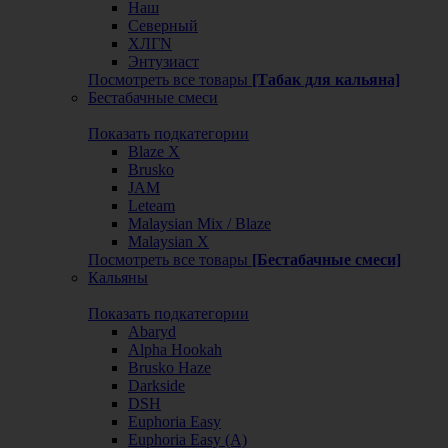
Наш
Северный
ХЛГN
Энтузиаст
Посмотреть все товары
[Табак для кальяна]
Бестабачные смеси
Показать подкатегории
Blaze X
Brusko
JAM
Leteam
Malaysian Mix / Blaze
Malaysian X
Посмотреть все товары
[Бестабачные смеси]
Кальяны
Показать подкатегории
Abaryd
Alpha Hookah
Brusko Haze
Darkside
DSH
Euphoria Easy
Euphoria Easy (А)