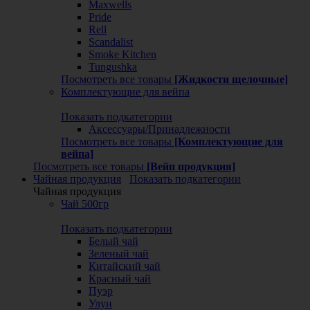
Maxwells
Pride
Rell
Scandalist
Smoke Kitchen
Tungushka
Посмотреть все товары
[Жидкости щелочные]
Комплектующие для вейпа
Показать подкатегории
Аксессуары/Принадлежности
Посмотреть все товары
[Комплектующие для
вейпа]
Посмотреть все товары
[Вейп продукция]
Чайная продукция
Показать подкатегории
Чайная продукция
Чай 500гр
Показать подкатегории
Белый чай
Зеленый чай
Китайский чай
Красный чай
Пуэр
Улун