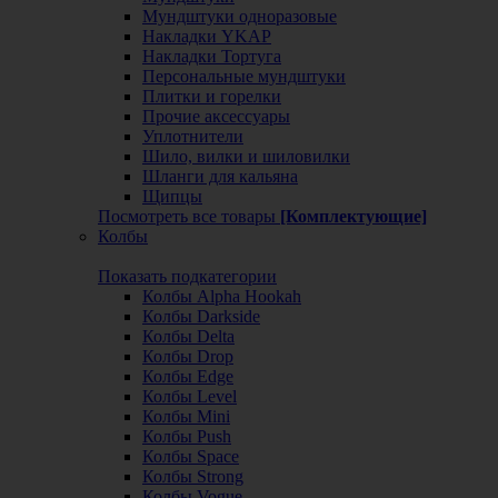
Мундштуки одноразовые
Накладки YKAP
Накладки Тортуга
Персональные мундштуки
Плитки и горелки
Прочие аксессуары
Уплотнители
Шило, вилки и шиловилки
Шланги для кальяна
Щипцы
Посмотреть все товары
[Комплектующие]
Колбы
Показать подкатегории
Колбы Alpha Hookah
Колбы Darkside
Колбы Delta
Колбы Drop
Колбы Edge
Колбы Level
Колбы Mini
Колбы Push
Колбы Space
Колбы Strong
Колбы Vogue