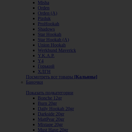
Misha
Orden
Orden (А)
Pizduk
ProHookah
Shadows
Star Hookah
Star Hookah (А)
Union Hookah
Werkbund Maverick
Y.K.A.P.
Y4
Горький
ХЛГН
Посмотреть все товары
[Кальяны]
Баночки
Показать подкатегории
Bonche 12gr
Burn 20gr
Daily Hookah 20gr
Darkside 20gr
MattPear 20gr
Mixtape 20gr
Must Have 20gr