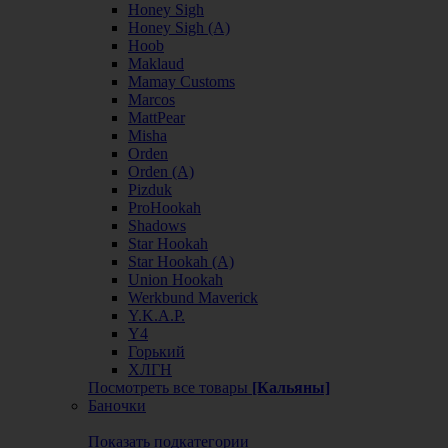
Honey Sigh
Honey Sigh (А)
Hoob
Maklaud
Mamay Customs
Marcos
MattPear
Misha
Orden
Orden (А)
Pizduk
ProHookah
Shadows
Star Hookah
Star Hookah (А)
Union Hookah
Werkbund Maverick
Y.K.A.P.
Y4
Горький
ХЛГН
Посмотреть все товары
[Кальяны]
Баночки
Показать подкатегории