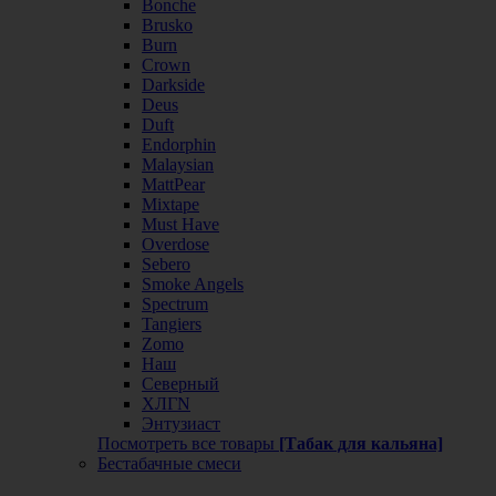
Bonche
Brusko
Burn
Crown
Darkside
Deus
Duft
Endorphin
Malaysian
MattPear
Mixtape
Must Have
Overdose
Sebero
Smoke Angels
Spectrum
Tangiers
Zomo
Наш
Северный
ХЛГN
Энтузиаст
Посмотреть все товары
[Табак для кальяна]
Бестабачные смеси