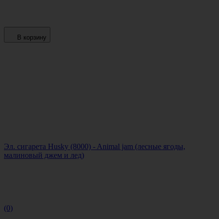
В корзину
Эл. сигарета Husky (8000) - Animal jam (лесные ягоды,
малиновый джем и лед)
(0)