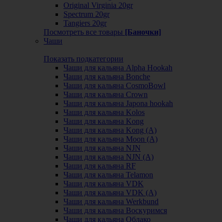
Original Virginia 20gr
Spectrum 20gr
Tangiers 20gr
Посмотреть все товары
[Баночки]
Чаши
Показать подкатегории
Чаши для кальяна Alpha Hookah
Чаши для кальяна Bonche
Чаши для кальяна CosmoBowl
Чаши для кальяна Crown
Чаши для кальяна Japona hookah
Чаши для кальяна Kolos
Чаши для кальяна Kong
Чаши для кальяна Kong (A)
Чаши для кальяна Moon (А)
Чаши для кальяна NJN
Чаши для кальяна NJN (А)
Чаши для кальяна RF
Чаши для кальяна Telamon
Чаши для кальяна VDK
Чаши для кальяна VDK (А)
Чаши для кальяна Werkbund
Чаши для кальяна Воскуримся
Чаши для кальяна Облако