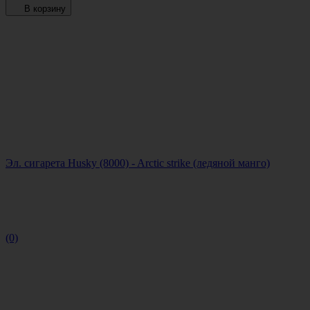
В корзину
Эл. сигарета Husky (8000) - Arctic strike (ледяной манго)
(0)