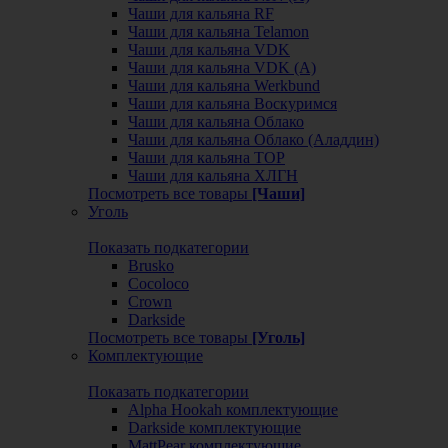
Чаши для кальяна RF
Чаши для кальяна Telamon
Чаши для кальяна VDK
Чаши для кальяна VDK (А)
Чаши для кальяна Werkbund
Чаши для кальяна Воскуримся
Чаши для кальяна Облако
Чаши для кальяна Облако (Аладдин)
Чаши для кальяна ТОР
Чаши для кальяна ХЛГН
Посмотреть все товары
[Чаши]
Уголь
Показать подкатегории
Brusko
Cocoloco
Crown
Darkside
Посмотреть все товары
[Уголь]
Комплектующие
Показать подкатегории
Alpha Hookah комплектующие
Darkside комплектующие
MattPear комплектующие