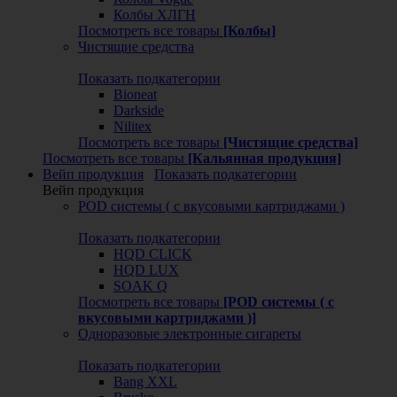
Колбы ХЛГН
Посмотреть все товары
[Колбы]
Чистящие средства
Показать подкатегории
Bioneat
Darkside
Nilitex
Посмотреть все товары
[Чистящие средства]
Посмотреть все товары
[Кальянная продукция]
Вейп продукция
Показать подкатегории
Вейп продукция
POD системы ( с вкусовыми картриджами )
Показать подкатегории
HQD CLICK
HQD LUX
SOAK Q
Посмотреть все товары
[POD системы ( с
вкусовыми картриджами )]
Одноразовые электронные сигареты
Показать подкатегории
Bang XXL