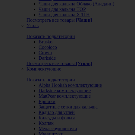
Чаши для кальяна Облако (Аладдин)
Чаши для кальяна ТОР
Чаши для кальяна ХЛГН
Посмотреть все товары
[Чаши]
Уголь
Показать подкатегории
Brusko
Cocoloco
Crown
Darkside
Посмотреть все товары
[Уголь]
Комплектующие
Показать подкатегории
Alpha Hookah комплектующие
Darkside комплектующие
MattPear комплектующие
Ершики
Защитные сетки для кальяна
Кадило для углей
Калауды и фольга
Колпак
Мелассоуловители
Мундштуки