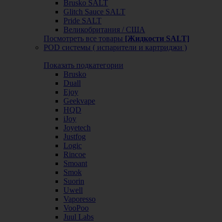
Brusko SALT
Glitch Sauce SALT
Pride SALT
Великобритания / США
Посмотреть все товары
[Жидкости SALT]
POD системы ( испарители и картриджи )
Показать подкатегории
Brusko
Duall
Ejoy
Geekvape
HQD
iJoy
Joyetech
Justfog
Logic
Rincoe
Smoant
Smok
Suorin
Uwell
Vaporesso
VooPoo
Juul Labs