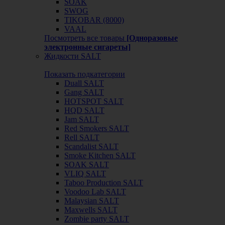
SOAK
SWOG
TIKOBAR (8000)
VAAL
Посмотреть все товары
[Одноразовые
электронные сигареты]
Жидкости SALT
Показать подкатегории
Duall SALT
Gang SALT
HOTSPOT SALT
HQD SALT
Jam SALT
Red Smokers SALT
Rell SALT
Scandalist SALT
Smoke Kitchen SALT
SOAK SALT
VLIQ SALT
Taboo Production SALT
Voodoo Lab SALT
Malaysian SALT
Maxwells SALT
Zombie party SALT