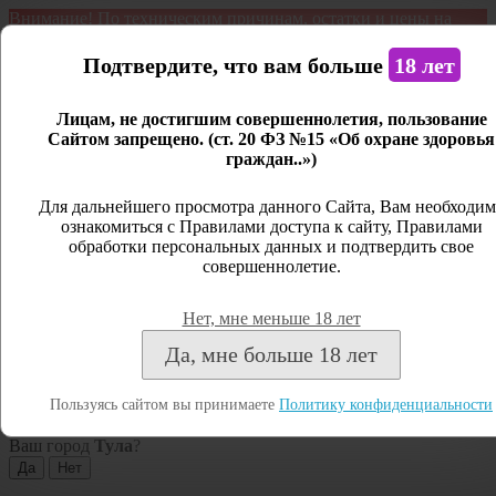
Внимание! По техническим причинам, остатки и цены на
продукцию могут отличаться с фактическим наличием. Сайт
является демонстрационным. Дистанционная продажа не
Подтвердите, что вам больше
18 лет
ведется.
Лицам, не достигшим совершеннолетия, пользование
Открыть сайдбар
Сайтом запрещено. (ст. 20 ФЗ №15 «Об охране здоровья
граждан..»)
Меню
Личный кабинет
Для дальнейшего просмотра данного Сайта, Вам необходим
ознакомиться с Правилами доступа к сайту, Правилами
Закрыть
обработки персональных данных и подтвердить свое
совершеннолетие.
Вход
Регистрация
Нет, мне меньше 18 лет
Поиск
Да, мне больше 18 лет
Посмотреть все результаты
Пользуясь сайтом вы принимаете
Политику конфиденциальности
Тула
Ваш город
Тула
?