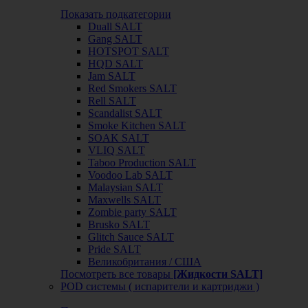
Показать подкатегории
Duall SALT
Gang SALT
HOTSPOT SALT
HQD SALT
Jam SALT
Red Smokers SALT
Rell SALT
Scandalist SALT
Smoke Kitchen SALT
SOAK SALT
VLIQ SALT
Taboo Production SALT
Voodoo Lab SALT
Malaysian SALT
Maxwells SALT
Zombie party SALT
Brusko SALT
Glitch Sauce SALT
Pride SALT
Великобритания / США
Посмотреть все товары
[Жидкости SALT]
POD системы ( испарители и картриджи )