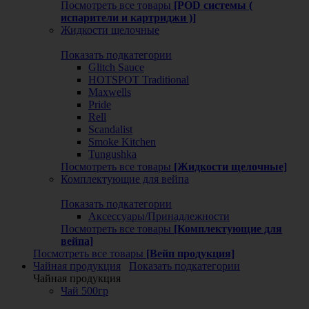
Посмотреть все товары
[POD системы (
испарители и картриджи )]
Жидкости щелочные
Показать подкатегории
Glitch Sauce
HOTSPOT Traditional
Maxwells
Pride
Rell
Scandalist
Smoke Kitchen
Tungushka
Посмотреть все товары
[Жидкости щелочные]
Комплектующие для вейпа
Показать подкатегории
Аксессуары/Принадлежности
Посмотреть все товары
[Комплектующие для
вейпа]
Посмотреть все товары
[Вейп продукция]
Чайная продукция
Показать подкатегории
Чайная продукция
Чай 500гр