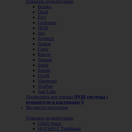
Показать подкатегории
Brusko
Duall
Ejoy
Geekvape
HQD
iJoy
Joyetech
Justfog
Logic
Rincoe
Smoant
Smok
Suorin
Uwell
Vaporesso
VooPoo
Juul Labs
Посмотреть все товары
[POD системы (
испарители и картриджи )]
Жидкости щелочные
Показать подкатегории
Glitch Sauce
HOTSPOT Traditional