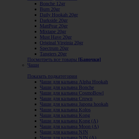
Bonche 12gr
Burn 20gr
Daily Hookah 20gr
Darkside 20gr
MattPear 20gr
Mixtape 20gr
Must Have 20gr
Original Virginia 20gr
Spectrum 20gr
Tangiers 20gr
Посмотреть все товары
[Баночки]
Чаши
Показать подкатегории
Чаши для кальяна Alpha Hookah
Чаши для кальяна Bonche
Чаши для кальяна CosmoBowl
Чаши для кальяна Crown
Чаши для кальяна Japona hookah
Чаши для кальяна Kolos
Чаши для кальяна Kong
Чаши для кальяна Kong (A)
Чаши для кальяна Moon (А)
Чаши для кальяна NJN
Чаши для кальяна NJN (А)