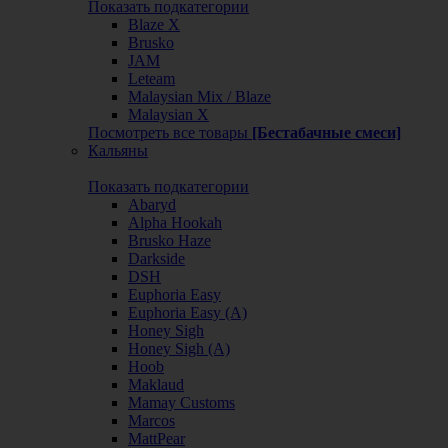
Показать подкатегории
Blaze X
Brusko
JAM
Leteam
Malaysian Mix / Blaze
Malaysian X
Посмотреть все товары
[Бестабачные смеси]
Кальяны
Показать подкатегории
Abaryd
Alpha Hookah
Brusko Haze
Darkside
DSH
Euphoria Easy
Euphoria Easy (А)
Honey Sigh
Honey Sigh (А)
Hoob
Maklaud
Mamay Customs
Marcos
MattPear