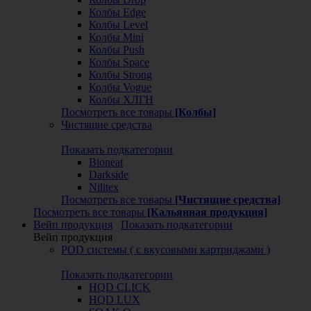
Колбы Edge
Колбы Level
Колбы Mini
Колбы Push
Колбы Space
Колбы Strong
Колбы Vogue
Колбы ХЛГН
Посмотреть все товары
[Колбы]
Чистящие средства
Показать подкатегории
Bioneat
Darkside
Nilitex
Посмотреть все товары
[Чистящие средства]
Посмотреть все товары
[Кальянная продукция]
Вейп продукция
Показать подкатегории
Вейп продукция
POD системы ( с вкусовыми картриджами )
Показать подкатегории
HQD CLICK
HQD LUX