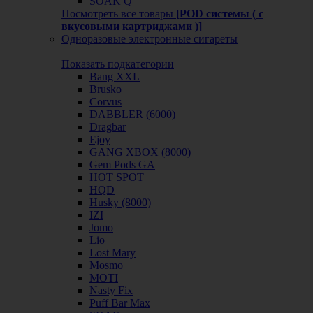
SOAK Q
Посмотреть все товары
[POD системы ( с
вкусовыми картриджами )]
Одноразовые электронные сигареты
Показать подкатегории
Bang XXL
Brusko
Corvus
DABBLER (6000)
Dragbar
Ejoy
GANG XBOX (8000)
Gem Pods GA
HOT SPOT
HQD
Husky (8000)
IZI
Jomo
Lio
Lost Mary
Mosmo
MOTI
Nasty Fix
Puff Bar Max