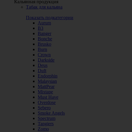
Кальянная продукция
Табак для кальяна
Показать подкатегории
Aurum
B3
Banger
Bonche
Brusko
Burn
Crown
Darkside
Deus
Duft
Endorphin
Malaysian
MattPear
Mixtape
Must Have
Overdose
Sebero
Smoke Angels
Spectrum
Tangiers
Zomo