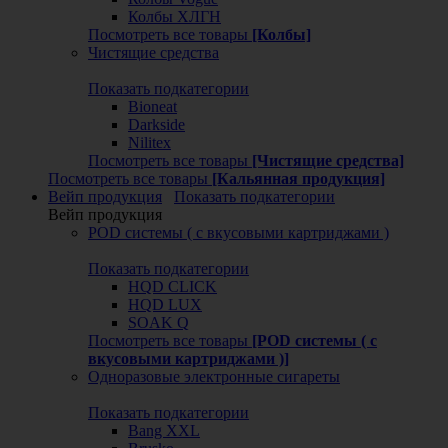
Колбы ХЛГН
Посмотреть все товары
[Колбы]
Чистящие средства
Показать подкатегории
Bioneat
Darkside
Nilitex
Посмотреть все товары
[Чистящие средства]
Посмотреть все товары
[Кальянная продукция]
Вейп продукция
Показать подкатегории
Вейп продукция
POD системы ( с вкусовыми картриджами )
Показать подкатегории
HQD CLICK
HQD LUX
SOAK Q
Посмотреть все товары
[POD системы ( с
вкусовыми картриджами )]
Одноразовые электронные сигареты
Показать подкатегории
Bang XXL