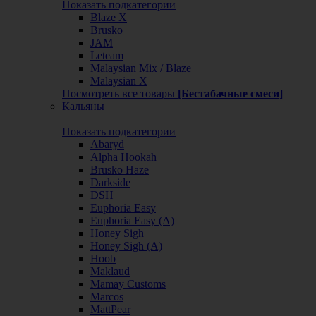
Показать подкатегории
Blaze X
Brusko
JAM
Leteam
Malaysian Mix / Blaze
Malaysian X
Посмотреть все товары
[Бестабачные смеси]
Кальяны
Показать подкатегории
Abaryd
Alpha Hookah
Brusko Haze
Darkside
DSH
Euphoria Easy
Euphoria Easy (А)
Honey Sigh
Honey Sigh (А)
Hoob
Maklaud
Mamay Customs
Marcos
MattPear