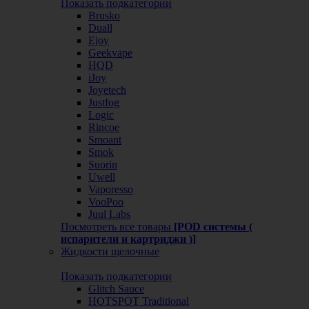
Показать подкатегории
Brusko
Duall
Ejoy
Geekvape
HQD
iJoy
Joyetech
Justfog
Logic
Rincoe
Smoant
Smok
Suorin
Uwell
Vaporesso
VooPoo
Juul Labs
Посмотреть все товары
[POD системы (
испарители и картриджи )]
Жидкости щелочные
Показать подкатегории
Glitch Sauce
HOTSPOT Traditional