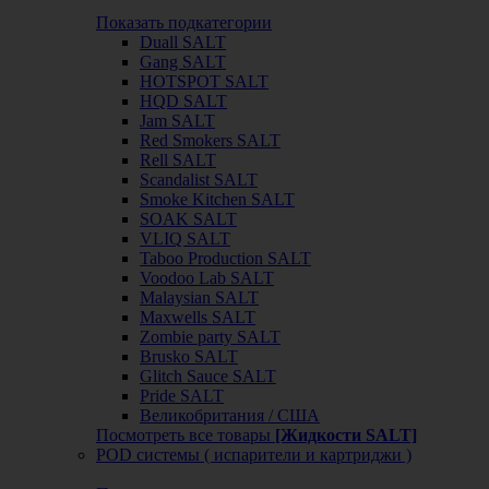
Показать подкатегории
Duall SALT
Gang SALT
HOTSPOT SALT
HQD SALT
Jam SALT
Red Smokers SALT
Rell SALT
Scandalist SALT
Smoke Kitchen SALT
SOAK SALT
VLIQ SALT
Taboo Production SALT
Voodoo Lab SALT
Malaysian SALT
Maxwells SALT
Zombie party SALT
Brusko SALT
Glitch Sauce SALT
Pride SALT
Великобритания / США
Посмотреть все товары
[Жидкости SALT]
POD системы ( испарители и картриджи )