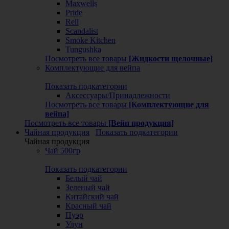
Maxwells
Pride
Rell
Scandalist
Smoke Kitchen
Tungushka
Посмотреть все товары
[Жидкости щелочные]
Комплектующие для вейпа
Показать подкатегории
Аксессуары/Принадлежности
Посмотреть все товары
[Комплектующие для
вейпа]
Посмотреть все товары
[Вейп продукция]
Чайная продукция
Показать подкатегории
Чайная продукция
Чай 500гр
Показать подкатегории
Белый чай
Зеленый чай
Китайский чай
Красный чай
Пуэр
Улун