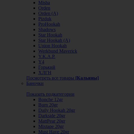
Misha
Orden
Orden (А)
Pizduk
ProHookah
Shadows
Star Hookah
Star Hookah (А)
Union Hookah
Werkbund Maverick
Y.K.A.P.
Y4
Горький
ХЛГН
Посмотреть все товары
[Кальяны]
Баночки
Показать подкатегории
Bonche 12gr
Burn 20gr
Daily Hookah 20gr
Darkside 20gr
MattPear 20gr
Mixtape 20gr
Must Have 20gr