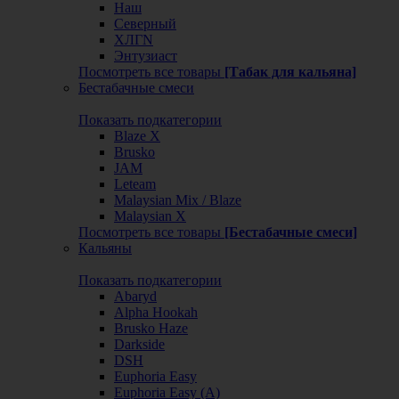
Наш
Северный
ХЛГN
Энтузиаст
Посмотреть все товары
[Табак для кальяна]
Бестабачные смеси
Показать подкатегории
Blaze X
Brusko
JAM
Leteam
Malaysian Mix / Blaze
Malaysian X
Посмотреть все товары
[Бестабачные смеси]
Кальяны
Показать подкатегории
Abaryd
Alpha Hookah
Brusko Haze
Darkside
DSH
Euphoria Easy
Euphoria Easy (А)