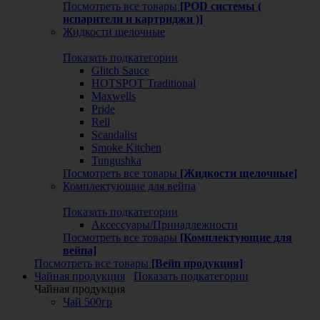
Посмотреть все товары
[POD системы (
испарители и картриджи )]
Жидкости щелочные
Показать подкатегории
Glitch Sauce
HOTSPOT Traditional
Maxwells
Pride
Rell
Scandalist
Smoke Kitchen
Tungushka
Посмотреть все товары
[Жидкости щелочные]
Комплектующие для вейпа
Показать подкатегории
Аксессуары/Принадлежности
Посмотреть все товары
[Комплектующие для
вейпа]
Посмотреть все товары
[Вейп продукция]
Чайная продукция
Показать подкатегории
Чайная продукция
Чай 500гр