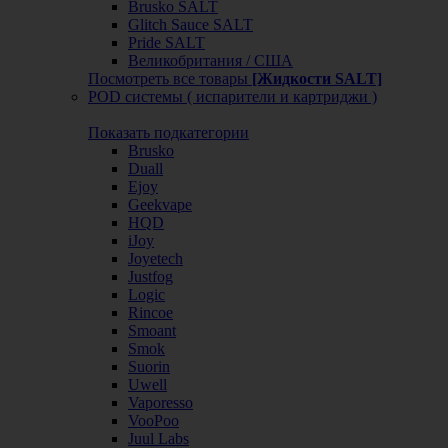
Brusko SALT
Glitch Sauce SALT
Pride SALT
Великобритания / США
Посмотреть все товары
[Жидкости SALT]
POD системы ( испарители и картриджи )
Показать подкатегории
Brusko
Duall
Ejoy
Geekvape
HQD
iJoy
Joyetech
Justfog
Logic
Rincoe
Smoant
Smok
Suorin
Uwell
Vaporesso
VooPoo
Juul Labs