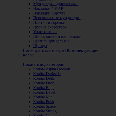
Мундштуки одноразовые
Накладки YKAP
Накладки Тортуга
Персональные мундштуки
Плитки и горелки
Прочие аксессуары
Уплотнители
Шило, вилки и шиловилки
Шланги для кальяна
Щипцы
Посмотреть все товары
[Комплектующие]
Колбы
Показать подкатегории
Колбы Alpha Hookah
Колбы Darkside
Колбы Delta
Колбы Drop
Колбы Edge
Колбы Level
Колбы Mini
Колбы Push
Колбы Space
Колбы Strong
Колбы Vogue