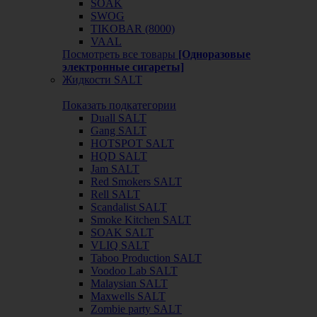
SOAK
SWOG
TIKOBAR (8000)
VAAL
Посмотреть все товары
[Одноразовые
электронные сигареты]
Жидкости SALT
Показать подкатегории
Duall SALT
Gang SALT
HOTSPOT SALT
HQD SALT
Jam SALT
Red Smokers SALT
Rell SALT
Scandalist SALT
Smoke Kitchen SALT
SOAK SALT
VLIQ SALT
Taboo Production SALT
Voodoo Lab SALT
Malaysian SALT
Maxwells SALT
Zombie party SALT