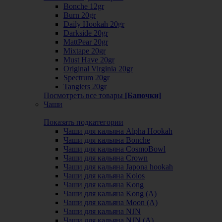
Bonche 12gr
Burn 20gr
Daily Hookah 20gr
Darkside 20gr
MattPear 20gr
Mixtape 20gr
Must Have 20gr
Original Virginia 20gr
Spectrum 20gr
Tangiers 20gr
Посмотреть все товары
[Баночки]
Чаши
Показать подкатегории
Чаши для кальяна Alpha Hookah
Чаши для кальяна Bonche
Чаши для кальяна CosmoBowl
Чаши для кальяна Crown
Чаши для кальяна Japona hookah
Чаши для кальяна Kolos
Чаши для кальяна Kong
Чаши для кальяна Kong (A)
Чаши для кальяна Moon (А)
Чаши для кальяна NJN
Чаши для кальяна NJN (А)