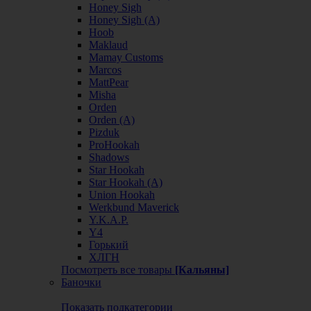
Honey Sigh
Honey Sigh (А)
Hoob
Maklaud
Mamay Customs
Marcos
MattPear
Misha
Orden
Orden (А)
Pizduk
ProHookah
Shadows
Star Hookah
Star Hookah (А)
Union Hookah
Werkbund Maverick
Y.K.A.P.
Y4
Горький
ХЛГН
Посмотреть все товары
[Кальяны]
Баночки
Показать подкатегории