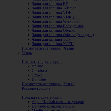
Чаши для кальяна RF
Чаши для кальяна Telamon
Чаши для кальяна VDK
Чаши для кальяна VDK (А)
Чаши для кальяна Werkbund
Чаши для кальяна Воскуримся
Чаши для кальяна Облако
Чаши для кальяна Облако (Аладдин)
Чаши для кальяна ТОР
Чаши для кальяна ХЛГН
Посмотреть все товары
[Чаши]
Уголь
Показать подкатегории
Brusko
Cocoloco
Crown
Darkside
Посмотреть все товары
[Уголь]
Комплектующие
Показать подкатегории
Alpha Hookah комплектующие
Darkside комплектующие
MattPear комплектующие