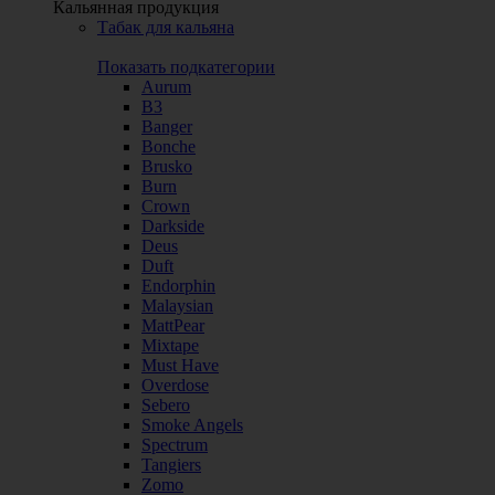
Кальянная продукция
Табак для кальяна
Показать подкатегории
Aurum
B3
Banger
Bonche
Brusko
Burn
Crown
Darkside
Deus
Duft
Endorphin
Malaysian
MattPear
Mixtape
Must Have
Overdose
Sebero
Smoke Angels
Spectrum
Tangiers
Zomo