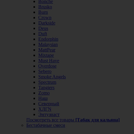
Bonche
Brusko
Burn
Crown
Darkside
Deus
Duft
Endorphin
Malaysian
MattPear
Mixtape
Must Have
Overdose
Sebero
Smoke Angels
Spectrum
Tangiers
Zomo
Наш
Северный
ХЛГN
Энтузиаст
Посмотреть все товары
[Табак для кальяна]
Бестабачные смеси