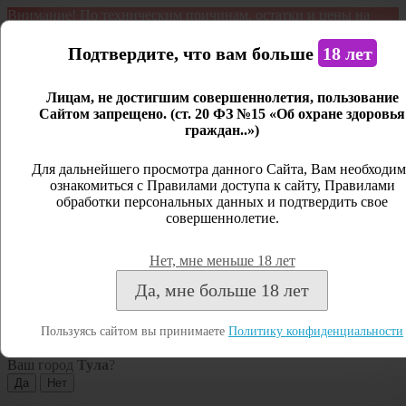
Внимание! По техническим причинам, остатки и цены на
продукцию могут отличаться с фактическим наличием. Сайт
является демонстрационным. Дистанционная продажа не
Подтвердите, что вам больше
18 лет
ведется.
Лицам, не достигшим совершеннолетия, пользование
Открыть сайдбар
Сайтом запрещено. (ст. 20 ФЗ №15 «Об охране здоровья
граждан..»)
Меню
Личный кабинет
Для дальнейшего просмотра данного Сайта, Вам необходим
ознакомиться с Правилами доступа к сайту, Правилами
Закрыть
обработки персональных данных и подтвердить свое
совершеннолетие.
Вход
Регистрация
Нет, мне меньше 18 лет
Поиск
Да, мне больше 18 лет
Посмотреть все результаты
Пользуясь сайтом вы принимаете
Политику конфиденциальности
Тула
Ваш город
Тула
?