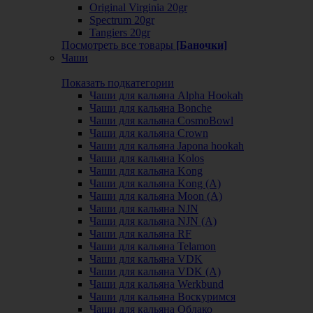
Original Virginia 20gr
Spectrum 20gr
Tangiers 20gr
Посмотреть все товары
[Баночки]
Чаши
Показать подкатегории
Чаши для кальяна Alpha Hookah
Чаши для кальяна Bonche
Чаши для кальяна CosmoBowl
Чаши для кальяна Crown
Чаши для кальяна Japona hookah
Чаши для кальяна Kolos
Чаши для кальяна Kong
Чаши для кальяна Kong (A)
Чаши для кальяна Moon (А)
Чаши для кальяна NJN
Чаши для кальяна NJN (А)
Чаши для кальяна RF
Чаши для кальяна Telamon
Чаши для кальяна VDK
Чаши для кальяна VDK (А)
Чаши для кальяна Werkbund
Чаши для кальяна Воскуримся
Чаши для кальяна Облако