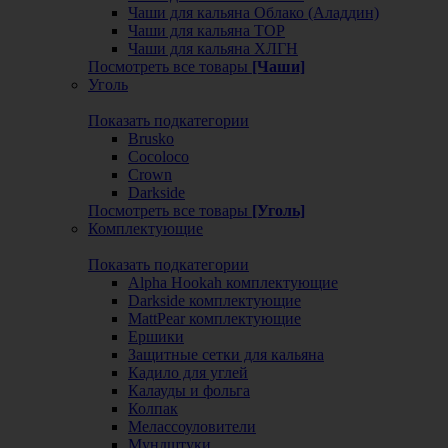
Чаши для кальяна Облако (Аладдин)
Чаши для кальяна ТОР
Чаши для кальяна ХЛГН
Посмотреть все товары
[Чаши]
Уголь
Показать подкатегории
Brusko
Cocoloco
Crown
Darkside
Посмотреть все товары
[Уголь]
Комплектующие
Показать подкатегории
Alpha Hookah комплектующие
Darkside комплектующие
MattPear комплектующие
Ершики
Защитные сетки для кальяна
Кадило для углей
Калауды и фольга
Колпак
Мелассоуловители
Мундштуки