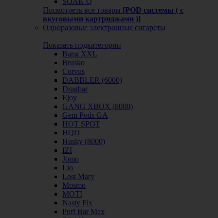
SOAK Q
Посмотреть все товары
[POD системы ( с
вкусовыми картриджами )]
Одноразовые электронные сигареты
Показать подкатегории
Bang XXL
Brusko
Corvus
DABBLER (6000)
Dragbar
Ejoy
GANG XBOX (8000)
Gem Pods GA
HOT SPOT
HQD
Husky (8000)
IZI
Jomo
Lio
Lost Mary
Mosmo
MOTI
Nasty Fix
Puff Bar Max