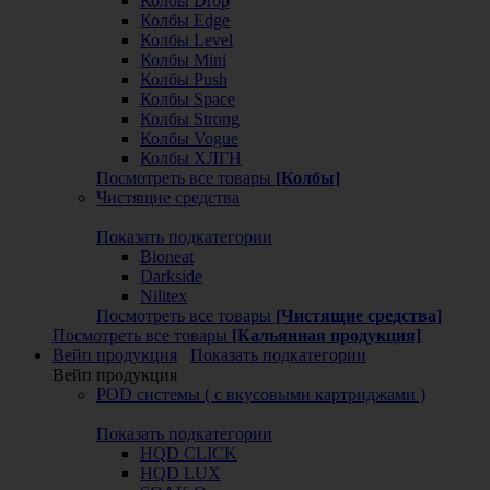
Колбы Drop
Колбы Edge
Колбы Level
Колбы Mini
Колбы Push
Колбы Space
Колбы Strong
Колбы Vogue
Колбы ХЛГН
Посмотреть все товары
[Колбы]
Чистящие средства
Показать подкатегории
Bioneat
Darkside
Nilitex
Посмотреть все товары
[Чистящие средства]
Посмотреть все товары
[Кальянная продукция]
Вейп продукция
Показать подкатегории
Вейп продукция
POD системы ( с вкусовыми картриджами )
Показать подкатегории
HQD CLICK
HQD LUX