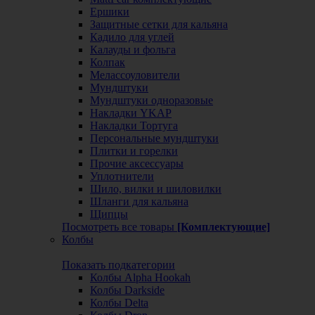
Ершики
Защитные сетки для кальяна
Кадило для углей
Калауды и фольга
Колпак
Мелассоуловители
Мундштуки
Мундштуки одноразовые
Накладки YKAP
Накладки Тортуга
Персональные мундштуки
Плитки и горелки
Прочие аксессуары
Уплотнители
Шило, вилки и шиловилки
Шланги для кальяна
Щипцы
Посмотреть все товары
[Комплектующие]
Колбы
Показать подкатегории
Колбы Alpha Hookah
Колбы Darkside
Колбы Delta