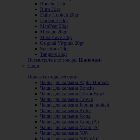
Bonche 12gr
Burn 20gr
Daily Hookah 20gr
Darkside 20gr
MattPear 20gr
Mixtape 20gr
Must Have 20gr
Original Virginia 20gr
Spectrum 20gr
Tangiers 20gr
Посмотреть все товары
[Баночки]
Чаши
Показать подкатегории
Чаши для кальяна Alpha Hookah
Чаши для кальяна Bonche
Чаши для кальяна CosmoBowl
Чаши для кальяна Crown
Чаши для кальяна Japona hookah
Чаши для кальяна Kolos
Чаши для кальяна Kong
Чаши для кальяна Kong (A)
Чаши для кальяна Moon (А)
Чаши для кальяна NJN
Чаши для кальяна NJN (А)