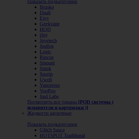
Показать подкатегории
Brusko
Duall
Ejoy
Geekvape
HQD
iJoy
Joyetech
Justfog
Logic
Rincoe
Smoant
Smok
Suorin
Uwell
Vaporesso
VooPoo
Juul Labs
Посмотреть все товары
[POD системы (
испарители и картриджи )]
Жидкости щелочные
Показать подкатегории
Glitch Sauce
HOTSPOT Traditional