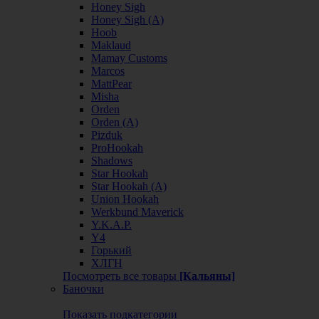
Honey Sigh
Honey Sigh (А)
Hoob
Maklaud
Mamay Customs
Marcos
MattPear
Misha
Orden
Orden (А)
Pizduk
ProHookah
Shadows
Star Hookah
Star Hookah (А)
Union Hookah
Werkbund Maverick
Y.K.A.P.
Y4
Горький
ХЛГН
Посмотреть все товары
[Кальяны]
Баночки
Показать подкатегории