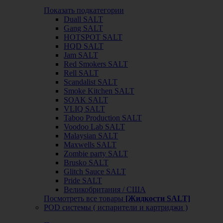
Показать подкатегории
Duall SALT
Gang SALT
HOTSPOT SALT
HQD SALT
Jam SALT
Red Smokers SALT
Rell SALT
Scandalist SALT
Smoke Kitchen SALT
SOAK SALT
VLIQ SALT
Taboo Production SALT
Voodoo Lab SALT
Malaysian SALT
Maxwells SALT
Zombie party SALT
Brusko SALT
Glitch Sauce SALT
Pride SALT
Великобритания / США
Посмотреть все товары
[Жидкости SALT]
POD системы ( испарители и картриджи )