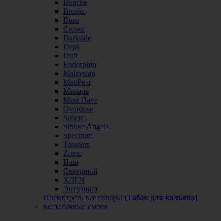
Bonche
Brusko
Burn
Crown
Darkside
Deus
Duft
Endorphin
Malaysian
MattPear
Mixtape
Must Have
Overdose
Sebero
Smoke Angels
Spectrum
Tangiers
Zomo
Наш
Северный
ХЛГN
Энтузиаст
Посмотреть все товары
[Табак для кальяна]
Бестабачные смеси