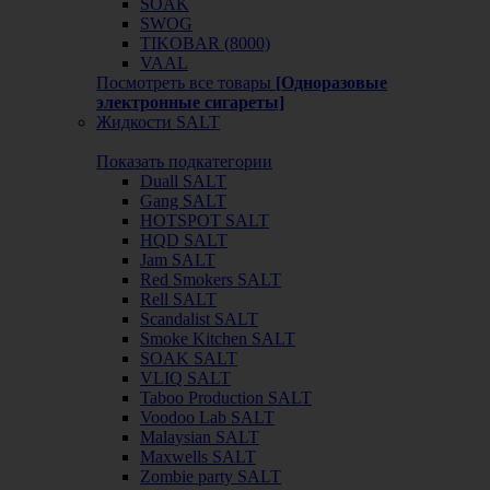
SOAK
SWOG
TIKOBAR (8000)
VAAL
Посмотреть все товары
[Одноразовые
электронные сигареты]
Жидкости SALT
Показать подкатегории
Duall SALT
Gang SALT
HOTSPOT SALT
HQD SALT
Jam SALT
Red Smokers SALT
Rell SALT
Scandalist SALT
Smoke Kitchen SALT
SOAK SALT
VLIQ SALT
Taboo Production SALT
Voodoo Lab SALT
Malaysian SALT
Maxwells SALT
Zombie party SALT