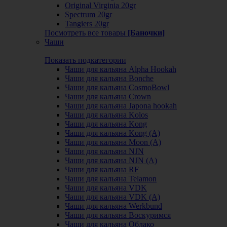
Original Virginia 20gr
Spectrum 20gr
Tangiers 20gr
Посмотреть все товары
[Баночки]
Чаши
Показать подкатегории
Чаши для кальяна Alpha Hookah
Чаши для кальяна Bonche
Чаши для кальяна CosmoBowl
Чаши для кальяна Crown
Чаши для кальяна Japona hookah
Чаши для кальяна Kolos
Чаши для кальяна Kong
Чаши для кальяна Kong (A)
Чаши для кальяна Moon (А)
Чаши для кальяна NJN
Чаши для кальяна NJN (А)
Чаши для кальяна RF
Чаши для кальяна Telamon
Чаши для кальяна VDK
Чаши для кальяна VDK (А)
Чаши для кальяна Werkbund
Чаши для кальяна Воскуримся
Чаши для кальяна Облако