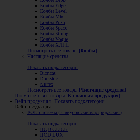
Колбы Edge
Колбы Level
Колбы Mini
Колбы Push
Колбы Space
Колбы Strong
Колбы Vogue
Колбы ХЛГН
Посмотреть все товары
[Колбы]
Чистящие средства
Показать подкатегории
Bioneat
Darkside
Nilitex
Посмотреть все товары
[Чистящие средства]
Посмотреть все товары
[Кальянная продукция]
Вейп продукция
Показать подкатегории
Вейп продукция
POD системы ( с вкусовыми картриджами )
Показать подкатегории
HQD CLICK
HQD LUX