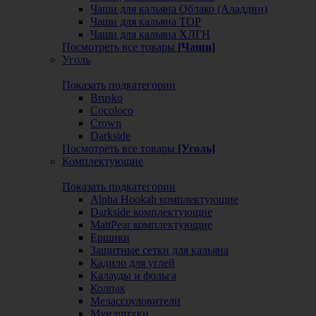
Чаши для кальяна Облако (Аладдин)
Чаши для кальяна ТОР
Чаши для кальяна ХЛГН
Посмотреть все товары
[Чаши]
Уголь
Показать подкатегории
Brusko
Cocoloco
Crown
Darkside
Посмотреть все товары
[Уголь]
Комплектующие
Показать подкатегории
Alpha Hookah комплектующие
Darkside комплектующие
MattPear комплектующие
Ершики
Защитные сетки для кальяна
Кадило для углей
Калауды и фольга
Колпак
Мелассоуловители
Мундштуки