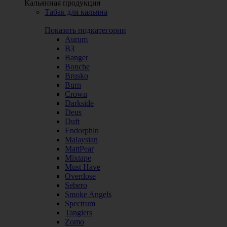
Кальянная продукция
Табак для кальяна
Показать подкатегории
Aurum
B3
Banger
Bonche
Brusko
Burn
Crown
Darkside
Deus
Duft
Endorphin
Malaysian
MattPear
Mixtape
Must Have
Overdose
Sebero
Smoke Angels
Spectrum
Tangiers
Zomo