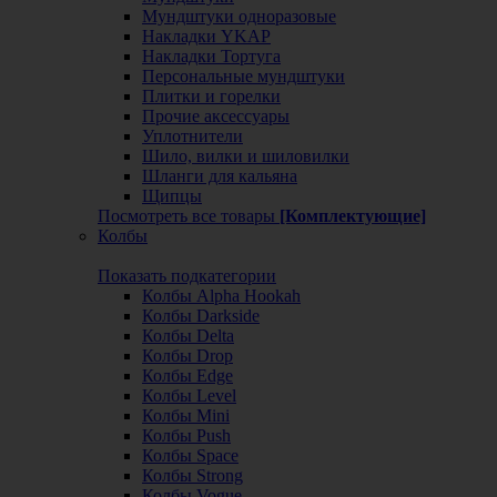
Мундштуки одноразовые
Накладки YKAP
Накладки Тортуга
Персональные мундштуки
Плитки и горелки
Прочие аксессуары
Уплотнители
Шило, вилки и шиловилки
Шланги для кальяна
Щипцы
Посмотреть все товары
[Комплектующие]
Колбы
Показать подкатегории
Колбы Alpha Hookah
Колбы Darkside
Колбы Delta
Колбы Drop
Колбы Edge
Колбы Level
Колбы Mini
Колбы Push
Колбы Space
Колбы Strong
Колбы Vogue