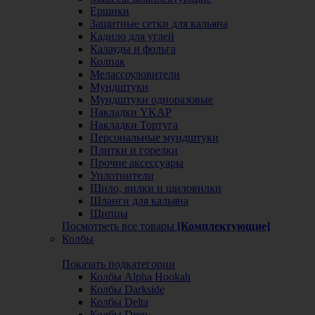
Ершики
Защитные сетки для кальяна
Кадило для углей
Калауды и фольга
Колпак
Мелассоуловители
Мундштуки
Мундштуки одноразовые
Накладки YKAP
Накладки Тортуга
Персональные мундштуки
Плитки и горелки
Прочие аксессуары
Уплотнители
Шило, вилки и шиловилки
Шланги для кальяна
Щипцы
Посмотреть все товары
[Комплектующие]
Колбы
Показать подкатегории
Колбы Alpha Hookah
Колбы Darkside
Колбы Delta
Колбы Drop