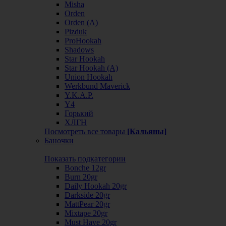
Misha
Orden
Orden (А)
Pizduk
ProHookah
Shadows
Star Hookah
Star Hookah (А)
Union Hookah
Werkbund Maverick
Y.K.A.P.
Y4
Горький
ХЛГН
Посмотреть все товары
[Кальяны]
Баночки
Показать подкатегории
Bonche 12gr
Burn 20gr
Daily Hookah 20gr
Darkside 20gr
MattPear 20gr
Mixtape 20gr
Must Have 20gr