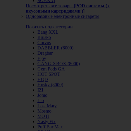
SOAK Q
Посмотреть все товары
[POD системы ( с
вкусовыми картриджами )]
Одноразовые электронные сигареты
Показать подкатегории
Bang XXL
Brusko
Corvus
DABBLER (6000)
Dragbar
Ejoy
GANG XBOX (8000)
Gem Pods GA
HOT SPOT
HQD
Husky (8000)
IZI
Jomo
Lio
Lost Mary
Mosmo
MOTI
Nasty Fix
Puff Bar Max