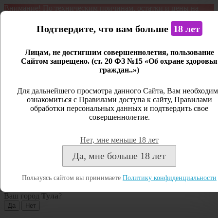
Внимание! По техническим причинам, остатки и цены на
продукцию могут отличаться с фактическим наличием. Сайт
является демонстрационным. Дистанционная продажа не
Подтвердите, что вам больше
18 лет
ведется.
Лицам, не достигшим совершеннолетия, пользование
Открыть сайдбар
Сайтом запрещено. (ст. 20 ФЗ №15 «Об охране здоровья
граждан..»)
Меню
Личный кабинет
Для дальнейшего просмотра данного Сайта, Вам необходим
ознакомиться с Правилами доступа к сайту, Правилами
Закрыть
обработки персональных данных и подтвердить свое
совершеннолетие.
Вход
Регистрация
Нет, мне меньше 18 лет
Поиск
Да, мне больше 18 лет
Посмотреть все результаты
Пользуясь сайтом вы принимаете
Политику конфиденциальности
Тула
Ваш город
Тула
?