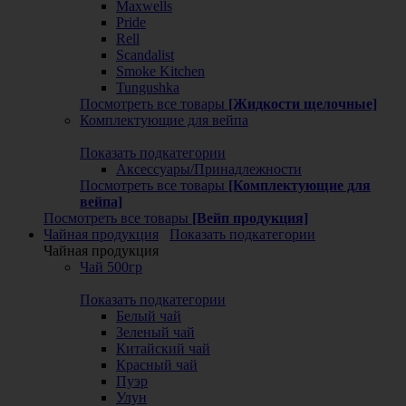
Maxwells
Pride
Rell
Scandalist
Smoke Kitchen
Tungushka
Посмотреть все товары
[Жидкости щелочные]
Комплектующие для вейпа
Показать подкатегории
Аксессуары/Принадлежности
Посмотреть все товары
[Комплектующие для
вейпа]
Посмотреть все товары
[Вейп продукция]
Чайная продукция
Показать подкатегории
Чайная продукция
Чай 500гр
Показать подкатегории
Белый чай
Зеленый чай
Китайский чай
Красный чай
Пуэр
Улун