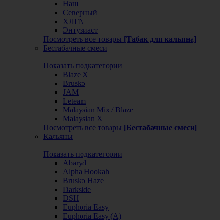
Наш
Северный
ХЛГN
Энтузиаст
Посмотреть все товары
[Табак для кальяна]
Бестабачные смеси
Показать подкатегории
Blaze X
Brusko
JAM
Leteam
Malaysian Mix / Blaze
Malaysian X
Посмотреть все товары
[Бестабачные смеси]
Кальяны
Показать подкатегории
Abaryd
Alpha Hookah
Brusko Haze
Darkside
DSH
Euphoria Easy
Euphoria Easy (А)