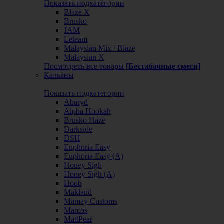
Показать подкатегории
Blaze X
Brusko
JAM
Leteam
Malaysian Mix / Blaze
Malaysian X
Посмотреть все товары
[Бестабачные смеси]
Кальяны
Показать подкатегории
Abaryd
Alpha Hookah
Brusko Haze
Darkside
DSH
Euphoria Easy
Euphoria Easy (А)
Honey Sigh
Honey Sigh (А)
Hoob
Maklaud
Mamay Customs
Marcos
MattPear