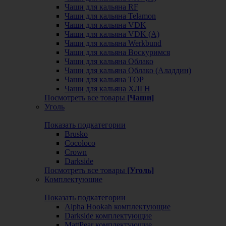
Чаши для кальяна RF
Чаши для кальяна Telamon
Чаши для кальяна VDK
Чаши для кальяна VDK (А)
Чаши для кальяна Werkbund
Чаши для кальяна Воскуримся
Чаши для кальяна Облако
Чаши для кальяна Облако (Аладдин)
Чаши для кальяна ТОР
Чаши для кальяна ХЛГН
Посмотреть все товары
[Чаши]
Уголь
Показать подкатегории
Brusko
Cocoloco
Crown
Darkside
Посмотреть все товары
[Уголь]
Комплектующие
Показать подкатегории
Alpha Hookah комплектующие
Darkside комплектующие
MattPear комплектующие