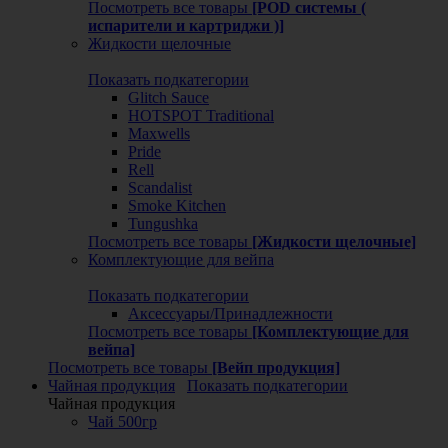
Посмотреть все товары
[POD системы (
испарители и картриджи )]
Жидкости щелочные
Показать подкатегории
Glitch Sauce
HOTSPOT Traditional
Maxwells
Pride
Rell
Scandalist
Smoke Kitchen
Tungushka
Посмотреть все товары
[Жидкости щелочные]
Комплектующие для вейпа
Показать подкатегории
Аксессуары/Принадлежности
Посмотреть все товары
[Комплектующие для
вейпа]
Посмотреть все товары
[Вейп продукция]
Чайная продукция
Показать подкатегории
Чайная продукция
Чай 500гр