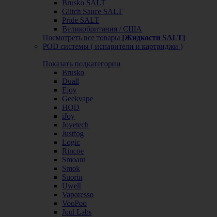
Brusko SALT
Glitch Sauce SALT
Pride SALT
Великобритания / США
Посмотреть все товары
[Жидкости SALT]
POD системы ( испарители и картриджи )
Показать подкатегории
Brusko
Duall
Ejoy
Geekvape
HQD
iJoy
Joyetech
Justfog
Logic
Rincoe
Smoant
Smok
Suorin
Uwell
Vaporesso
VooPoo
Juul Labs