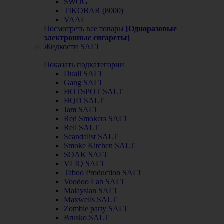
SWOG
TIKOBAR (8000)
VAAL
Посмотреть все товары
[Одноразовые
электронные сигареты]
Жидкости SALT
Показать подкатегории
Duall SALT
Gang SALT
HOTSPOT SALT
HQD SALT
Jam SALT
Red Smokers SALT
Rell SALT
Scandalist SALT
Smoke Kitchen SALT
SOAK SALT
VLIQ SALT
Taboo Production SALT
Voodoo Lab SALT
Malaysian SALT
Maxwells SALT
Zombie party SALT
Brusko SALT