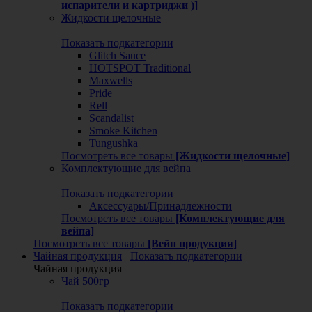
испарители и картриджи )]
Жидкости щелочные
Показать подкатегории
Glitch Sauce
HOTSPOT Traditional
Maxwells
Pride
Rell
Scandalist
Smoke Kitchen
Tungushka
Посмотреть все товары
[Жидкости щелочные]
Комплектующие для вейпа
Показать подкатегории
Аксессуары/Принадлежности
Посмотреть все товары
[Комплектующие для
вейпа]
Посмотреть все товары
[Вейп продукция]
Чайная продукция
Показать подкатегории
Чайная продукция
Чай 500гр
Показать подкатегории