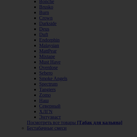
Bonche
Brusko
Burn
Crown
Darkside
Deus
Duft
Endorphin
Malaysian
MattPear
Mixtape
Must Have
Overdose
Sebero
Smoke Angels
Spectrum
Tangiers
Zomo
Наш
Северный
ХЛГN
Энтузиаст
Посмотреть все товары
[Табак для кальяна]
Бестабачные смеси