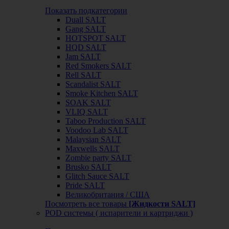
Показать подкатегории
Duall SALT
Gang SALT
HOTSPOT SALT
HQD SALT
Jam SALT
Red Smokers SALT
Rell SALT
Scandalist SALT
Smoke Kitchen SALT
SOAK SALT
VLIQ SALT
Taboo Production SALT
Voodoo Lab SALT
Malaysian SALT
Maxwells SALT
Zombie party SALT
Brusko SALT
Glitch Sauce SALT
Pride SALT
Великобритания / США
Посмотреть все товары
[Жидкости SALT]
POD системы ( испарители и картриджи )