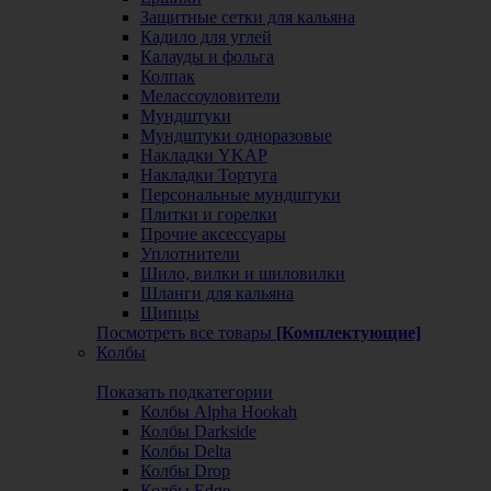
Защитные сетки для кальяна
Кадило для углей
Калауды и фольга
Колпак
Мелассоуловители
Мундштуки
Мундштуки одноразовые
Накладки YKAP
Накладки Тортуга
Персональные мундштуки
Плитки и горелки
Прочие аксессуары
Уплотнители
Шило, вилки и шиловилки
Шланги для кальяна
Щипцы
Посмотреть все товары
[Комплектующие]
Колбы
Показать подкатегории
Колбы Alpha Hookah
Колбы Darkside
Колбы Delta
Колбы Drop
Колбы Edge