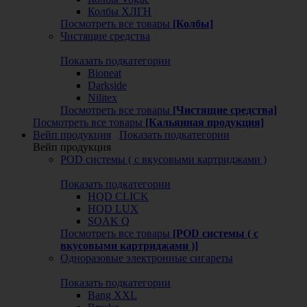
Колбы ХЛГН
Посмотреть все товары
[Колбы]
Чистящие средства
Показать подкатегории
Bioneat
Darkside
Nilitex
Посмотреть все товары
[Чистящие средства]
Посмотреть все товары
[Кальянная продукция]
Вейп продукция
Показать подкатегории
Вейп продукция
POD системы ( с вкусовыми картриджами )
Показать подкатегории
HQD CLICK
HQD LUX
SOAK Q
Посмотреть все товары
[POD системы ( с
вкусовыми картриджами )]
Одноразовые электронные сигареты
Показать подкатегории
Bang XXL