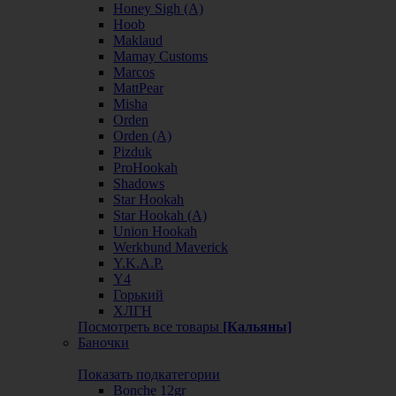
Honey Sigh (А)
Hoob
Maklaud
Mamay Customs
Marcos
MattPear
Misha
Orden
Orden (А)
Pizduk
ProHookah
Shadows
Star Hookah
Star Hookah (А)
Union Hookah
Werkbund Maverick
Y.K.A.P.
Y4
Горький
ХЛГН
Посмотреть все товары
[Кальяны]
Баночки
Показать подкатегории
Bonche 12gr