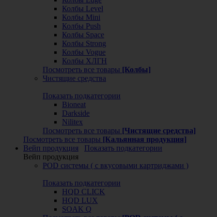
Колбы Level
Колбы Mini
Колбы Push
Колбы Space
Колбы Strong
Колбы Vogue
Колбы ХЛГН
Посмотреть все товары
[Колбы]
Чистящие средства
Показать подкатегории
Bioneat
Darkside
Nilitex
Посмотреть все товары
[Чистящие средства]
Посмотреть все товары
[Кальянная продукция]
Вейп продукция
Показать подкатегории
Вейп продукция
POD системы ( с вкусовыми картриджами )
Показать подкатегории
HQD CLICK
HQD LUX
SOAK Q