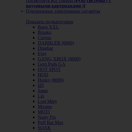
Посмотреть все товары
[POD системы ( с
вкусовыми картриджами )]
Одноразовые электронные сигареты
Показать подкатегории
Bang XXL
Brusko
Corvus
DABBLER (6000)
Dragbar
Ejoy
GANG XBOX (8000)
Gem Pods GA
HOT SPOT
HQD
Husky (8000)
IZI
Jomo
Lio
Lost Mary
Mosmo
MOTI
Nasty Fix
Puff Bar Max
SOAK