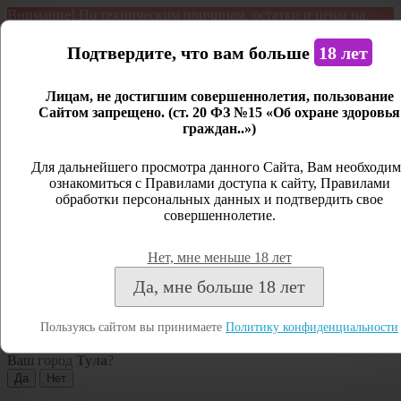
Внимание! По техническим причинам, остатки и цены на
продукцию могут отличаться с фактическим наличием. Сайт
является демонстрационным. Дистанционная продажа не
Подтвердите, что вам больше
18 лет
ведется.
Лицам, не достигшим совершеннолетия, пользование
Открыть сайдбар
Сайтом запрещено. (ст. 20 ФЗ №15 «Об охране здоровья
граждан..»)
Меню
Личный кабинет
Для дальнейшего просмотра данного Сайта, Вам необходим
ознакомиться с Правилами доступа к сайту, Правилами
Закрыть
обработки персональных данных и подтвердить свое
совершеннолетие.
Вход
Регистрация
Нет, мне меньше 18 лет
Поиск
Да, мне больше 18 лет
Посмотреть все результаты
Пользуясь сайтом вы принимаете
Политику конфиденциальности
Тула
Ваш город
Тула
?