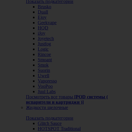
Показать подкатегории
Brusko
Duall
Ejoy
Geekvape
HQD
iJoy
Joyetech
Justfog
Logic
Rincoe
Smoant
Smok
Suorin
Uwell
Vaporesso
VooPoo
Juul Labs
Посмотреть все товары
[POD системы (
испарители и картриджи )]
Жидкости щелочные
Показать подкатегории
Glitch Sauce
HOTSPOT Traditional