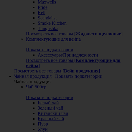
Maxwells
Pride
Rell
Scandalist
Smoke Kitchen
Tungushka
Посмотреть все товары
[Жидкости щелочные]
Комплектующие для вейпа
Показать подкатегории
Аксессуары/Принадлежности
Посмотреть все товары
[Комплектующие для
вейпа]
Посмотреть все товары
[Вейп продукция]
Чайная продукция
Показать подкатегории
Чайная продукция
Чай 500гр
Показать подкатегории
Белый чай
Зеленый чай
Китайский чай
Красный чай
Пуэр
Улун