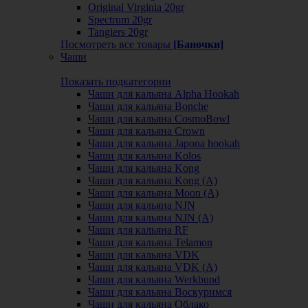
Original Virginia 20gr
Spectrum 20gr
Tangiers 20gr
Посмотреть все товары
[Баночки]
Чаши
Показать подкатегории
Чаши для кальяна Alpha Hookah
Чаши для кальяна Bonche
Чаши для кальяна CosmoBowl
Чаши для кальяна Crown
Чаши для кальяна Japona hookah
Чаши для кальяна Kolos
Чаши для кальяна Kong
Чаши для кальяна Kong (A)
Чаши для кальяна Moon (А)
Чаши для кальяна NJN
Чаши для кальяна NJN (А)
Чаши для кальяна RF
Чаши для кальяна Telamon
Чаши для кальяна VDK
Чаши для кальяна VDK (А)
Чаши для кальяна Werkbund
Чаши для кальяна Воскуримся
Чаши для кальяна Облако