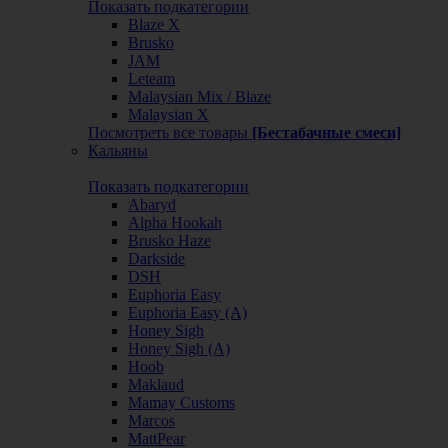
Показать подкатегории
Blaze X
Brusko
JAM
Leteam
Malaysian Mix / Blaze
Malaysian X
Посмотреть все товары
[Бестабачные смеси]
Кальяны
Показать подкатегории
Abaryd
Alpha Hookah
Brusko Haze
Darkside
DSH
Euphoria Easy
Euphoria Easy (А)
Honey Sigh
Honey Sigh (А)
Hoob
Maklaud
Mamay Customs
Marcos
MattPear