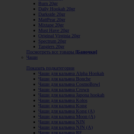
Burn 20gr
Daily Hookah 20gr
Darkside 20gr
MattPear 20gr
Mixtape 20gr
Must Have 20gr
Original Virginia 20gr
Spectrum 20gr
Tangiers 20gr
Посмотреть все товары
[Баночки]
Чаши
Показать подкатегории
Чаши для кальяна Alpha Hookah
Чаши для кальяна Bonche
Чаши для кальяна CosmoBowl
Чаши для кальяна Crown
Чаши для кальяна Japona hookah
Чаши для кальяна Kolos
Чаши для кальяна Kong
Чаши для кальяна Kong (A)
Чаши для кальяна Moon (А)
Чаши для кальяна NJN
Чаши для кальяна NJN (А)
Чаши для кальяна RF