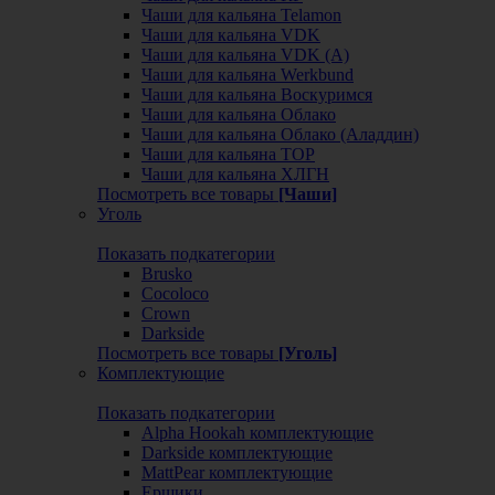
Чаши для кальяна Telamon
Чаши для кальяна VDK
Чаши для кальяна VDK (А)
Чаши для кальяна Werkbund
Чаши для кальяна Воскуримся
Чаши для кальяна Облако
Чаши для кальяна Облако (Аладдин)
Чаши для кальяна ТОР
Чаши для кальяна ХЛГН
Посмотреть все товары
[Чаши]
Уголь
Показать подкатегории
Brusko
Cocoloco
Crown
Darkside
Посмотреть все товары
[Уголь]
Комплектующие
Показать подкатегории
Alpha Hookah комплектующие
Darkside комплектующие
MattPear комплектующие
Ершики