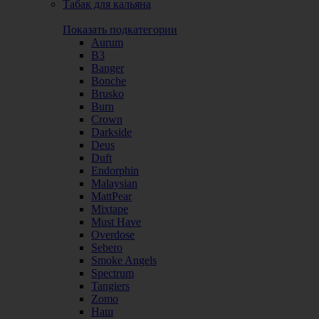
Табак для кальяна
Показать подкатегории
Aurum
B3
Banger
Bonche
Brusko
Burn
Crown
Darkside
Deus
Duft
Endorphin
Malaysian
MattPear
Mixtape
Must Have
Overdose
Sebero
Smoke Angels
Spectrum
Tangiers
Zomo
Наш