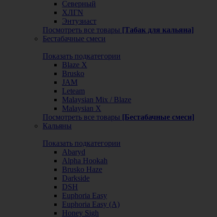
Северный
ХЛГN
Энтузиаст
Посмотреть все товары
[Табак для кальяна]
Бестабачные смеси
Показать подкатегории
Blaze X
Brusko
JAM
Leteam
Malaysian Mix / Blaze
Malaysian X
Посмотреть все товары
[Бестабачные смеси]
Кальяны
Показать подкатегории
Abaryd
Alpha Hookah
Brusko Haze
Darkside
DSH
Euphoria Easy
Euphoria Easy (А)
Honey Sigh