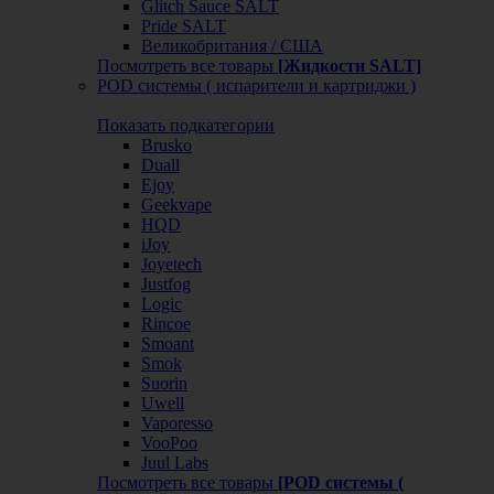
Glitch Sauce SALT
Pride SALT
Великобритания / США
Посмотреть все товары
[Жидкости SALT]
POD системы ( испарители и картриджи )
Показать подкатегории
Brusko
Duall
Ejoy
Geekvape
HQD
iJoy
Joyetech
Justfog
Logic
Rincoe
Smoant
Smok
Suorin
Uwell
Vaporesso
VooPoo
Juul Labs
Посмотреть все товары
[POD системы (