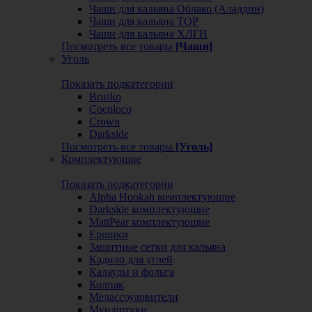
Чаши для кальяна Облако (Аладдин)
Чаши для кальяна ТОР
Чаши для кальяна ХЛГН
Посмотреть все товары
[Чаши]
Уголь
Показать подкатегории
Brusko
Cocoloco
Crown
Darkside
Посмотреть все товары
[Уголь]
Комплектующие
Показать подкатегории
Alpha Hookah комплектующие
Darkside комплектующие
MattPear комплектующие
Ершики
Защитные сетки для кальяна
Кадило для углей
Калауды и фольга
Колпак
Мелассоуловители
Мундштуки