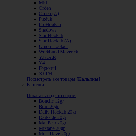
Misha
Orden
Orden (А)
Pizduk
ProHookah
Shadows
Star Hookah
Star Hookah (А)
Union Hookah
Werkbund Maverick
Y.K.A.P.
Y4
Горький
ХЛГН
Посмотреть все товары
[Кальяны]
Баночки
Показать подкатегории
Bonche 12gr
Burn 20gr
Daily Hookah 20gr
Darkside 20gr
MattPear 20gr
Mixtape 20gr
Must Have 20gr