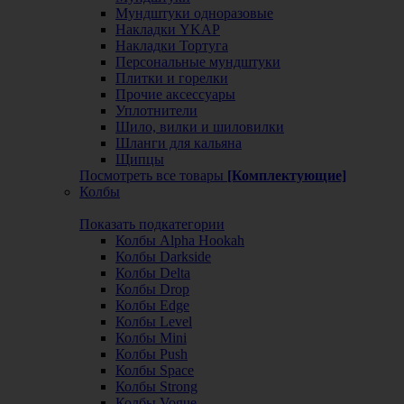
Мундштуки одноразовые
Накладки YKAP
Накладки Тортуга
Персональные мундштуки
Плитки и горелки
Прочие аксессуары
Уплотнители
Шило, вилки и шиловилки
Шланги для кальяна
Щипцы
Посмотреть все товары
[Комплектующие]
Колбы
Показать подкатегории
Колбы Alpha Hookah
Колбы Darkside
Колбы Delta
Колбы Drop
Колбы Edge
Колбы Level
Колбы Mini
Колбы Push
Колбы Space
Колбы Strong
Колбы Vogue