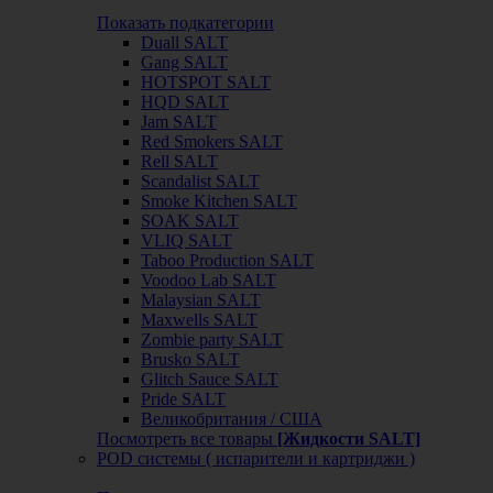
Показать подкатегории
Duall SALT
Gang SALT
HOTSPOT SALT
HQD SALT
Jam SALT
Red Smokers SALT
Rell SALT
Scandalist SALT
Smoke Kitchen SALT
SOAK SALT
VLIQ SALT
Taboo Production SALT
Voodoo Lab SALT
Malaysian SALT
Maxwells SALT
Zombie party SALT
Brusko SALT
Glitch Sauce SALT
Pride SALT
Великобритания / США
Посмотреть все товары
[Жидкости SALT]
POD системы ( испарители и картриджи )