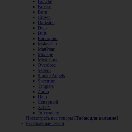
Bonche
Brusko
Burn
Crown
Darkside
Deus
Duft
Endorphin
Malaysian
MattPear
Mixtape
Must Have
Overdose
Sebero
Smoke Angels
Spectrum
Tangiers
Zomo
Наш
Северный
ХЛГN
Энтузиаст
Посмотреть все товары
[Табак для кальяна]
Бестабачные смеси