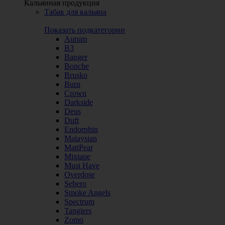
Кальянная продукция
Табак для кальяна
Показать подкатегории
Aurum
B3
Banger
Bonche
Brusko
Burn
Crown
Darkside
Deus
Duft
Endorphin
Malaysian
MattPear
Mixtape
Must Have
Overdose
Sebero
Smoke Angels
Spectrum
Tangiers
Zomo