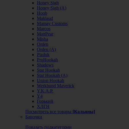
Honey Sigh
Honey Sigh (А)
Hoob
Maklaud
Mamay Customs
Marcos
MattPear
Misha
Orden
Orden (А)
Pizduk
ProHookah
Shadows
Star Hookah
Star Hookah (А)
Union Hookah
Werkbund Maverick
Y.K.A.P.
Y4
Горький
ХЛГН
Посмотреть все товары
[Кальяны]
Баночки
Показать подкатегории