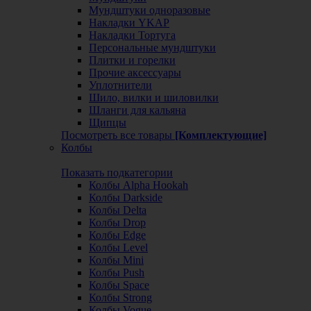
Мундштуки одноразовые
Накладки YKAP
Накладки Тортуга
Персональные мундштуки
Плитки и горелки
Прочие аксессуары
Уплотнители
Шило, вилки и шиловилки
Шланги для кальяна
Щипцы
Посмотреть все товары
[Комплектующие]
Колбы
Показать подкатегории
Колбы Alpha Hookah
Колбы Darkside
Колбы Delta
Колбы Drop
Колбы Edge
Колбы Level
Колбы Mini
Колбы Push
Колбы Space
Колбы Strong
Колбы Vogue