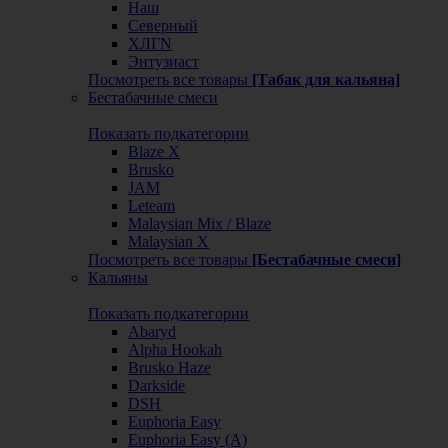
Наш
Северный
ХЛГN
Энтузиаст
Посмотреть все товары
[Табак для кальяна]
Бестабачные смеси
Показать подкатегории
Blaze X
Brusko
JAM
Leteam
Malaysian Mix / Blaze
Malaysian X
Посмотреть все товары
[Бестабачные смеси]
Кальяны
Показать подкатегории
Abaryd
Alpha Hookah
Brusko Haze
Darkside
DSH
Euphoria Easy
Euphoria Easy (А)