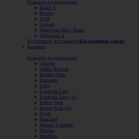
Показать подкатегории
Blaze X
Brusko
JAM
Leteam
Malaysian Mix / Blaze
Malaysian X
Посмотреть все товары
[Бестабачные смеси]
Кальяны
Показать подкатегории
Abaryd
Alpha Hookah
Brusko Haze
Darkside
DSH
Euphoria Easy
Euphoria Easy (А)
Honey Sigh
Honey Sigh (А)
Hoob
Maklaud
Mamay Customs
Marcos
MattPear