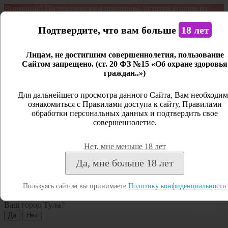
Внимание! По техническим причинам, остатки и цены на
продукцию могут отличаться с фактическим наличием. Сайт
является демонстрационным. Дистанционная продажа не
Подтвердите, что вам больше
18 лет
ведется.
Лицам, не достигшим совершеннолетия, пользование
Открыть сайдбар
Сайтом запрещено. (ст. 20 ФЗ №15 «Об охране здоровья
граждан..»)
Меню
Личный кабинет
Для дальнейшего просмотра данного Сайта, Вам необходим
ознакомиться с Правилами доступа к сайту, Правилами
Закрыть
обработки персональных данных и подтвердить свое
совершеннолетие.
Вход
Регистрация
Нет, мне меньше 18 лет
Поиск
Да, мне больше 18 лет
Посмотреть все результаты
Пользуясь сайтом вы принимаете
Политику конфиденциальности
Тула
Ваш город
Тула
?