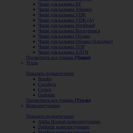
Чаши для кальяна RF
Чаши для кальяна Telamon
Чаши для кальяна VDK
Чаши для кальяна VDK (А)
Чаши для кальяна Werkbund
Чаши для кальяна Воскуримся
Чаши для кальяна Облако
Чаши для кальяна Облако (Аладдин)
Чаши для кальяна ТОР
Чаши для кальяна ХЛГН
Посмотреть все товары
[Чаши]
Уголь
Показать подкатегории
Brusko
Cocoloco
Crown
Darkside
Посмотреть все товары
[Уголь]
Комплектующие
Показать подкатегории
Alpha Hookah комплектующие
Darkside комплектующие
MattPear комплектующие