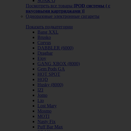
SOAK Q
Посмотреть все товары
[POD системы ( с
вкусовыми картриджами )]
Одноразовые электронные сигареты
Показать подкатегории
Bang XXL
Brusko
Corvus
DABBLER (6000)
Dragbar
Ejoy
GANG XBOX (8000)
Gem Pods GA
HOT SPOT
HQD
Husky (8000)
IZI
Jomo
Lio
Lost Mary
Mosmo
MOTI
Nasty Fix
Puff Bar Max