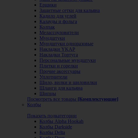
Ершики
Защитные сетки для кальяна
Кадило для углей
Калауды и фольга
Колпак
Мелассоуловители
Мундштуки
Мундштуки одноразовые
Накладки YKAP
Накладки Тортуга
Персональные мундштуки
Плитки и горелки
Прочие аксессуары
Уплотнители
Шило, вилки и шиловилки
Шланги для кальяна
Щипцы
Посмотреть все товары
[Комплектующие]
Колбы
Показать подкатегории
Колбы Alpha Hookah
Колбы Darkside
Колбы Delta
Колбы Drop