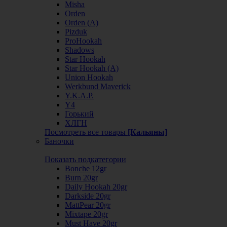
Misha
Orden
Orden (А)
Pizduk
ProHookah
Shadows
Star Hookah
Star Hookah (А)
Union Hookah
Werkbund Maverick
Y.K.A.P.
Y4
Горький
ХЛГН
Посмотреть все товары
[Кальяны]
Баночки
Показать подкатегории
Bonche 12gr
Burn 20gr
Daily Hookah 20gr
Darkside 20gr
MattPear 20gr
Mixtape 20gr
Must Have 20gr