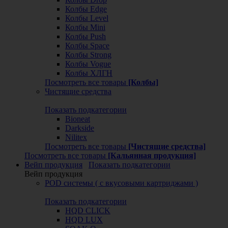
Колбы Edge
Колбы Level
Колбы Mini
Колбы Push
Колбы Space
Колбы Strong
Колбы Vogue
Колбы ХЛГН
Посмотреть все товары
[Колбы]
Чистящие средства
Показать подкатегории
Bioneat
Darkside
Nilitex
Посмотреть все товары
[Чистящие средства]
Посмотреть все товары
[Кальянная продукция]
Вейп продукция
Показать подкатегории
Вейп продукция
POD системы ( с вкусовыми картриджами )
Показать подкатегории
HQD CLICK
HQD LUX