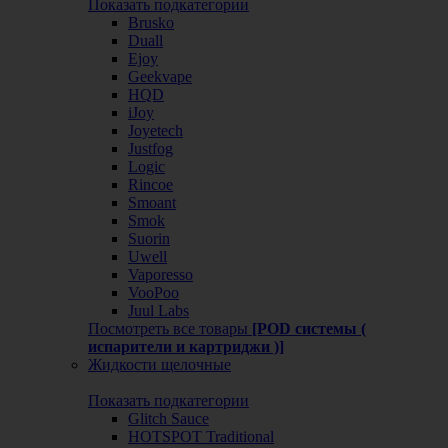
Показать подкатегории
Brusko
Duall
Ejoy
Geekvape
HQD
iJoy
Joyetech
Justfog
Logic
Rincoe
Smoant
Smok
Suorin
Uwell
Vaporesso
VooPoo
Juul Labs
Посмотреть все товары
[POD системы (
испарители и картриджи )]
Жидкости щелочные
Показать подкатегории
Glitch Sauce
HOTSPOT Traditional