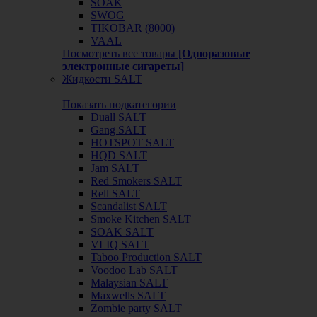
SOAK
SWOG
TIKOBAR (8000)
VAAL
Посмотреть все товары
[Одноразовые
электронные сигареты]
Жидкости SALT
Показать подкатегории
Duall SALT
Gang SALT
HOTSPOT SALT
HQD SALT
Jam SALT
Red Smokers SALT
Rell SALT
Scandalist SALT
Smoke Kitchen SALT
SOAK SALT
VLIQ SALT
Taboo Production SALT
Voodoo Lab SALT
Malaysian SALT
Maxwells SALT
Zombie party SALT