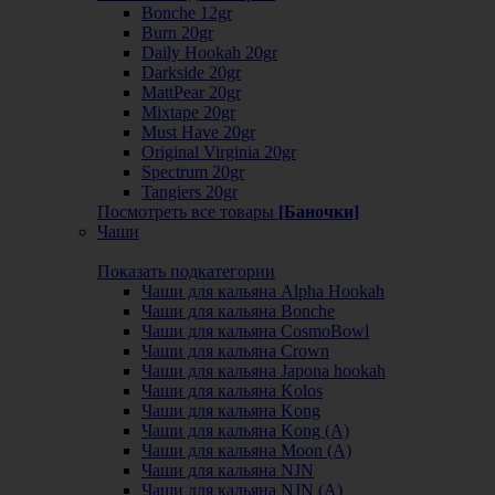
Bonche 12gr
Burn 20gr
Daily Hookah 20gr
Darkside 20gr
MattPear 20gr
Mixtape 20gr
Must Have 20gr
Original Virginia 20gr
Spectrum 20gr
Tangiers 20gr
Посмотреть все товары
[Баночки]
Чаши
Показать подкатегории
Чаши для кальяна Alpha Hookah
Чаши для кальяна Bonche
Чаши для кальяна CosmoBowl
Чаши для кальяна Crown
Чаши для кальяна Japona hookah
Чаши для кальяна Kolos
Чаши для кальяна Kong
Чаши для кальяна Kong (A)
Чаши для кальяна Moon (А)
Чаши для кальяна NJN
Чаши для кальяна NJN (А)