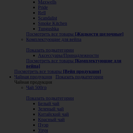
Maxwells
Pride
Rell
Scandalist
Smoke Kitchen
Tungushka
Посмотреть все товары
[Жидкости щелочные]
Комплектующие для вейпа
Показать подкатегории
Аксессуары/Принадлежности
Посмотреть все товары
[Комплектующие для
вейпа]
Посмотреть все товары
[Вейп продукция]
Чайная продукция
Показать подкатегории
Чайная продукция
Чай 500гр
Показать подкатегории
Белый чай
Зеленый чай
Китайский чай
Красный чай
Пуэр
Улун