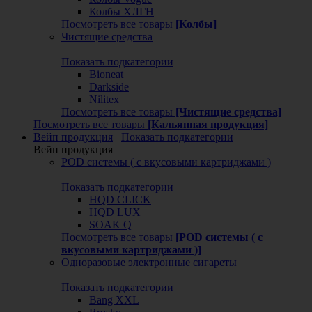
Колбы ХЛГН
Посмотреть все товары
[Колбы]
Чистящие средства
Показать подкатегории
Bioneat
Darkside
Nilitex
Посмотреть все товары
[Чистящие средства]
Посмотреть все товары
[Кальянная продукция]
Вейп продукция
Показать подкатегории
Вейп продукция
POD системы ( с вкусовыми картриджами )
Показать подкатегории
HQD CLICK
HQD LUX
SOAK Q
Посмотреть все товары
[POD системы ( с
вкусовыми картриджами )]
Одноразовые электронные сигареты
Показать подкатегории
Bang XXL