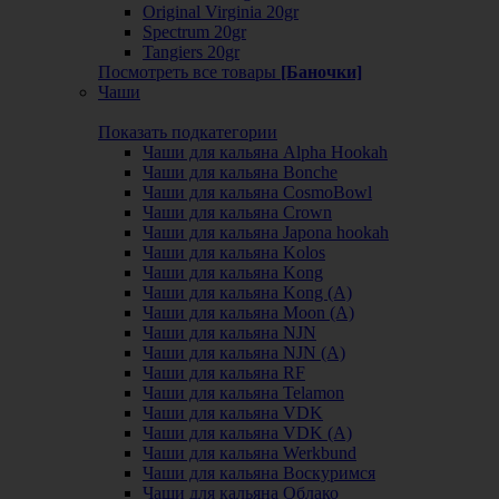
Original Virginia 20gr
Spectrum 20gr
Tangiers 20gr
Посмотреть все товары
[Баночки]
Чаши
Показать подкатегории
Чаши для кальяна Alpha Hookah
Чаши для кальяна Bonche
Чаши для кальяна CosmoBowl
Чаши для кальяна Crown
Чаши для кальяна Japona hookah
Чаши для кальяна Kolos
Чаши для кальяна Kong
Чаши для кальяна Kong (A)
Чаши для кальяна Moon (А)
Чаши для кальяна NJN
Чаши для кальяна NJN (А)
Чаши для кальяна RF
Чаши для кальяна Telamon
Чаши для кальяна VDK
Чаши для кальяна VDK (А)
Чаши для кальяна Werkbund
Чаши для кальяна Воскуримся
Чаши для кальяна Облако