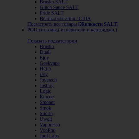
Brusko SALT
Glitch Sauce SALT
Pride SALT
Великобритания / США
Посмотреть все товары
[Жидкости SALT]
POD системы ( испарители и картриджи )
Показать подкатегории
Brusko
Duall
Ejoy
Geekvape
HQD
iJoy
Joyetech
Justfog
Logic
Rincoe
Smoant
Smok
Suorin
Uwell
Vaporesso
VooPoo
Juul Labs