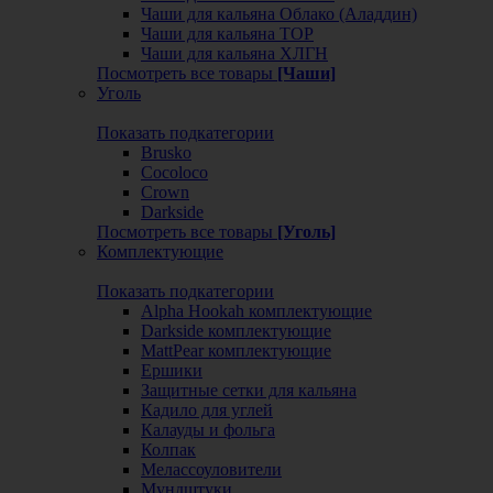
Чаши для кальяна Облако (Аладдин)
Чаши для кальяна ТОР
Чаши для кальяна ХЛГН
Посмотреть все товары
[Чаши]
Уголь
Показать подкатегории
Brusko
Cocoloco
Crown
Darkside
Посмотреть все товары
[Уголь]
Комплектующие
Показать подкатегории
Alpha Hookah комплектующие
Darkside комплектующие
MattPear комплектующие
Ершики
Защитные сетки для кальяна
Кадило для углей
Калауды и фольга
Колпак
Мелассоуловители
Мундштуки