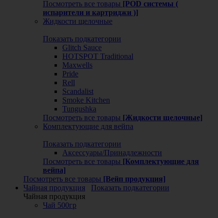
Посмотреть все товары
[POD системы (
испарители и картриджи )]
Жидкости щелочные
Показать подкатегории
Glitch Sauce
HOTSPOT Traditional
Maxwells
Pride
Rell
Scandalist
Smoke Kitchen
Tungushka
Посмотреть все товары
[Жидкости щелочные]
Комплектующие для вейпа
Показать подкатегории
Аксессуары/Принадлежности
Посмотреть все товары
[Комплектующие для
вейпа]
Посмотреть все товары
[Вейп продукция]
Чайная продукция
Показать подкатегории
Чайная продукция
Чай 500гр