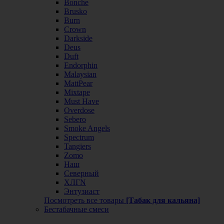
Bonche
Brusko
Burn
Crown
Darkside
Deus
Duft
Endorphin
Malaysian
MattPear
Mixtape
Must Have
Overdose
Sebero
Smoke Angels
Spectrum
Tangiers
Zomo
Наш
Северный
ХЛГN
Энтузиаст
Посмотреть все товары
[Табак для кальяна]
Бестабачные смеси