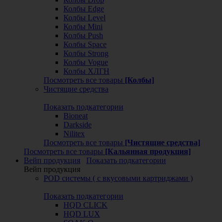
Колбы Edge
Колбы Level
Колбы Mini
Колбы Push
Колбы Space
Колбы Strong
Колбы Vogue
Колбы ХЛГН
Посмотреть все товары
[Колбы]
Чистящие средства
Показать подкатегории
Bioneat
Darkside
Nilitex
Посмотреть все товары
[Чистящие средства]
Посмотреть все товары
[Кальянная продукция]
Вейп продукция
Показать подкатегории
Вейп продукция
POD системы ( с вкусовыми картриджами )
Показать подкатегории
HQD CLICK
HQD LUX