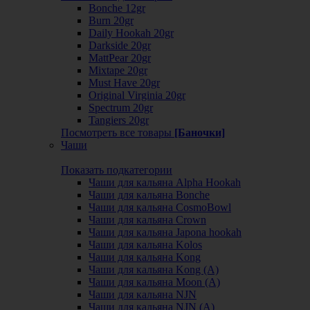
Bonche 12gr
Burn 20gr
Daily Hookah 20gr
Darkside 20gr
MattPear 20gr
Mixtape 20gr
Must Have 20gr
Original Virginia 20gr
Spectrum 20gr
Tangiers 20gr
Посмотреть все товары
[Баночки]
Чаши
Показать подкатегории
Чаши для кальяна Alpha Hookah
Чаши для кальяна Bonche
Чаши для кальяна CosmoBowl
Чаши для кальяна Crown
Чаши для кальяна Japona hookah
Чаши для кальяна Kolos
Чаши для кальяна Kong
Чаши для кальяна Kong (A)
Чаши для кальяна Moon (А)
Чаши для кальяна NJN
Чаши для кальяна NJN (А)