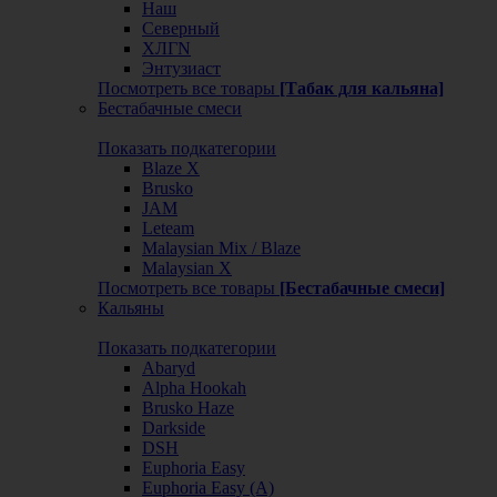
Наш
Северный
ХЛГN
Энтузиаст
Посмотреть все товары
[Табак для кальяна]
Бестабачные смеси
Показать подкатегории
Blaze X
Brusko
JAM
Leteam
Malaysian Mix / Blaze
Malaysian X
Посмотреть все товары
[Бестабачные смеси]
Кальяны
Показать подкатегории
Abaryd
Alpha Hookah
Brusko Haze
Darkside
DSH
Euphoria Easy
Euphoria Easy (А)