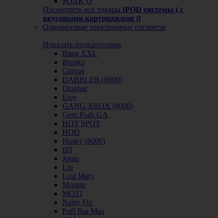
SOAK Q
Посмотреть все товары
[POD системы ( с
вкусовыми картриджами )]
Одноразовые электронные сигареты
Показать подкатегории
Bang XXL
Brusko
Corvus
DABBLER (6000)
Dragbar
Ejoy
GANG XBOX (8000)
Gem Pods GA
HOT SPOT
HQD
Husky (8000)
IZI
Jomo
Lio
Lost Mary
Mosmo
MOTI
Nasty Fix
Puff Bar Max