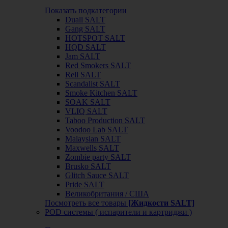
Показать подкатегории
Duall SALT
Gang SALT
HOTSPOT SALT
HQD SALT
Jam SALT
Red Smokers SALT
Rell SALT
Scandalist SALT
Smoke Kitchen SALT
SOAK SALT
VLIQ SALT
Taboo Production SALT
Voodoo Lab SALT
Malaysian SALT
Maxwells SALT
Zombie party SALT
Brusko SALT
Glitch Sauce SALT
Pride SALT
Великобритания / США
Посмотреть все товары
[Жидкости SALT]
POD системы ( испарители и картриджи )