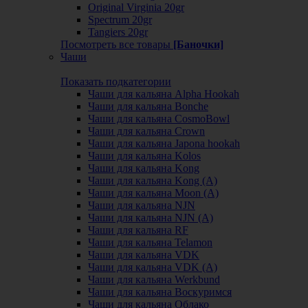
Original Virginia 20gr
Spectrum 20gr
Tangiers 20gr
Посмотреть все товары
[Баночки]
Чаши
Показать подкатегории
Чаши для кальяна Alpha Hookah
Чаши для кальяна Bonche
Чаши для кальяна CosmoBowl
Чаши для кальяна Crown
Чаши для кальяна Japona hookah
Чаши для кальяна Kolos
Чаши для кальяна Kong
Чаши для кальяна Kong (A)
Чаши для кальяна Moon (А)
Чаши для кальяна NJN
Чаши для кальяна NJN (А)
Чаши для кальяна RF
Чаши для кальяна Telamon
Чаши для кальяна VDK
Чаши для кальяна VDK (А)
Чаши для кальяна Werkbund
Чаши для кальяна Воскуримся
Чаши для кальяна Облако