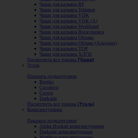
Чаши для кальяна RF
Чаши для кальяна Telamon
Чаши для кальяна VDK
Чаши для кальяна VDK (А)
Чаши для кальяна Werkbund
Чаши для кальяна Воскуримся
Чаши для кальяна Облако
Чаши для кальяна Облако (Аладдин)
Чаши для кальяна ТОР
Чаши для кальяна ХЛГН
Посмотреть все товары
[Чаши]
Уголь
Показать подкатегории
Brusko
Cocoloco
Crown
Darkside
Посмотреть все товары
[Уголь]
Комплектующие
Показать подкатегории
Alpha Hookah комплектующие
Darkside комплектующие
MattPear комплектующие