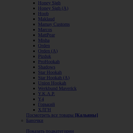
Honey Sigh
Honey Sigh (А)
Hoob
Maklaud
Mamay Customs
Marcos
MattPear
Misha
Orden
Orden (А)
Pizduk
ProHookah
Shadows
Star Hookah
Star Hookah (А)
Union Hookah
Werkbund Maverick
Y.K.A.P.
Y4
Горький
ХЛГН
Посмотреть все товары
[Кальяны]
Баночки
Показать подкатегории