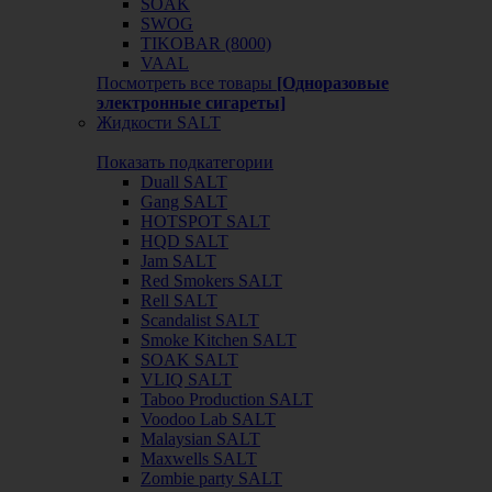
SOAK
SWOG
TIKOBAR (8000)
VAAL
Посмотреть все товары
[Одноразовые
электронные сигареты]
Жидкости SALT
Показать подкатегории
Duall SALT
Gang SALT
HOTSPOT SALT
HQD SALT
Jam SALT
Red Smokers SALT
Rell SALT
Scandalist SALT
Smoke Kitchen SALT
SOAK SALT
VLIQ SALT
Taboo Production SALT
Voodoo Lab SALT
Malaysian SALT
Maxwells SALT
Zombie party SALT