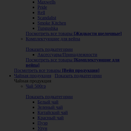
Maxwells
Pride
Rell
Scandalist
Smoke Kitchen
Tungushka
Посмотреть все товары
[Жидкости щелочные]
Комплектующие для вейпа
Показать подкатегории
Аксессуары/Принадлежности
Посмотреть все товары
[Комплектующие для
вейпа]
Посмотреть все товары
[Вейп продукция]
Чайная продукция
Показать подкатегории
Чайная продукция
Чай 500гр
Показать подкатегории
Белый чай
Зеленый чай
Китайский чай
Красный чай
Пуэр
Улун