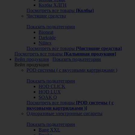
Колбы ХЛГН
Посмотреть все товары
[Колбы]
Чистящие средства
Показать подкатегории
Bioneat
Darkside
Nilitex
Посмотреть все товары
[Чистящие средства]
Посмотреть все товары
[Кальянная продукция]
Вейп продукция
Показать подкатегории
Вейп продукция
POD системы ( с вкусовыми картриджами )
Показать подкатегории
HQD CLICK
HQD LUX
SOAK Q
Посмотреть все товары
[POD системы ( с
вкусовыми картриджами )]
Одноразовые электронные сигареты
Показать подкатегории
Bang XXL