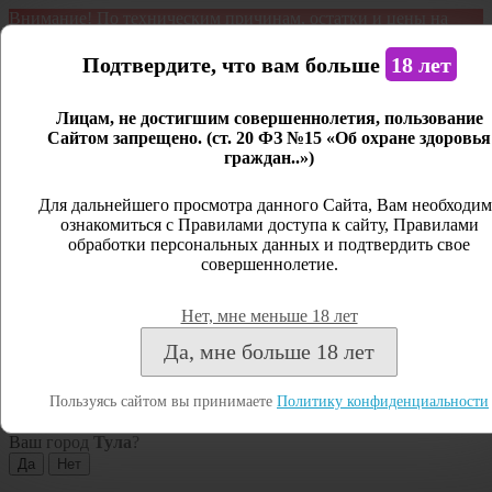
Внимание! По техническим причинам, остатки и цены на
продукцию могут отличаться с фактическим наличием. Сайт
является демонстрационным. Дистанционная продажа не
Подтвердите, что вам больше
18 лет
ведется.
Лицам, не достигшим совершеннолетия, пользование
Открыть сайдбар
Сайтом запрещено. (ст. 20 ФЗ №15 «Об охране здоровья
граждан..»)
Меню
Личный кабинет
Для дальнейшего просмотра данного Сайта, Вам необходим
ознакомиться с Правилами доступа к сайту, Правилами
Закрыть
обработки персональных данных и подтвердить свое
совершеннолетие.
Вход
Регистрация
Нет, мне меньше 18 лет
Поиск
Да, мне больше 18 лет
Посмотреть все результаты
Пользуясь сайтом вы принимаете
Политику конфиденциальности
Тула
Ваш город
Тула
?