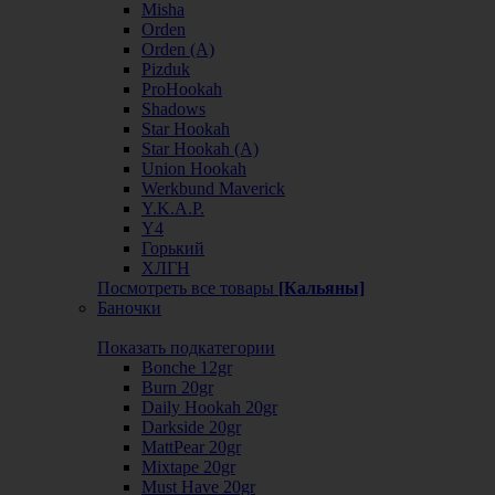
Misha
Orden
Orden (А)
Pizduk
ProHookah
Shadows
Star Hookah
Star Hookah (А)
Union Hookah
Werkbund Maverick
Y.K.A.P.
Y4
Горький
ХЛГН
Посмотреть все товары
[Кальяны]
Баночки
Показать подкатегории
Bonche 12gr
Burn 20gr
Daily Hookah 20gr
Darkside 20gr
MattPear 20gr
Mixtape 20gr
Must Have 20gr