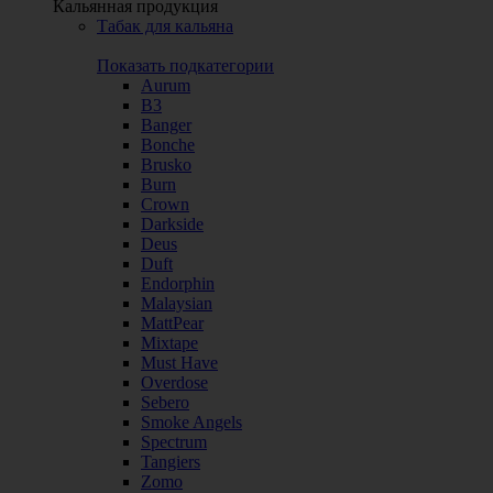
Кальянная продукция
Табак для кальяна
Показать подкатегории
Aurum
B3
Banger
Bonche
Brusko
Burn
Crown
Darkside
Deus
Duft
Endorphin
Malaysian
MattPear
Mixtape
Must Have
Overdose
Sebero
Smoke Angels
Spectrum
Tangiers
Zomo