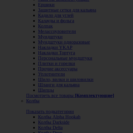
Ершики
Защитные сетки для кальяна
Кадило для углей
Калауды и фольга
Колпак
Мелассоуловители
Мундштуки
Мундштуки одноразовые
Накладки YKAP
Накладки Тортуга
Персональные мундштуки
Плитки и горелки
Прочие аксессуары
Уплотнители
Шило, вилки и шиловилки
Шланги для кальяна
Щипцы
Посмотреть все товары
[Комплектующие]
Колбы
Показать подкатегории
Колбы Alpha Hookah
Колбы Darkside
Колбы Delta
Колбы Drop