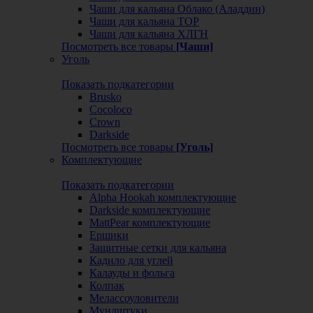
Чаши для кальяна Облако (Аладдин)
Чаши для кальяна ТОР
Чаши для кальяна ХЛГН
Посмотреть все товары
[Чаши]
Уголь
Показать подкатегории
Brusko
Cocoloco
Crown
Darkside
Посмотреть все товары
[Уголь]
Комплектующие
Показать подкатегории
Alpha Hookah комплектующие
Darkside комплектующие
MattPear комплектующие
Ершики
Защитные сетки для кальяна
Кадило для углей
Калауды и фольга
Колпак
Мелассоуловители
Мундштуки