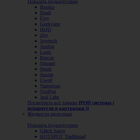
Показать подкатегории
Brusko
Duall
Ejoy
Geekvape
HQD
iJoy
Joyetech
Justfog
Logic
Rincoe
Smoant
Smok
Suorin
Uwell
Vaporesso
VooPoo
Juul Labs
Посмотреть все товары
[POD системы (
испарители и картриджи )]
Жидкости щелочные
Показать подкатегории
Glitch Sauce
HOTSPOT Traditional