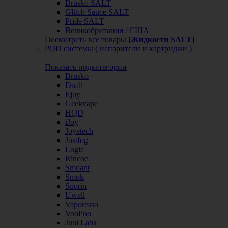
Brusko SALT
Glitch Sauce SALT
Pride SALT
Великобритания / США
Посмотреть все товары
[Жидкости SALT]
POD системы ( испарители и картриджи )
Показать подкатегории
Brusko
Duall
Ejoy
Geekvape
HQD
iJoy
Joyetech
Justfog
Logic
Rincoe
Smoant
Smok
Suorin
Uwell
Vaporesso
VooPoo
Juul Labs