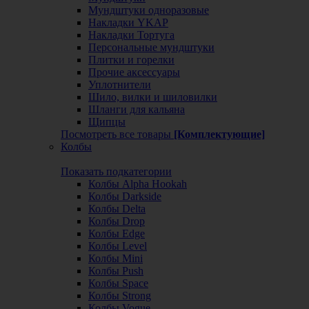
Мундштуки одноразовые
Накладки YKAP
Накладки Тортуга
Персональные мундштуки
Плитки и горелки
Прочие аксессуары
Уплотнители
Шило, вилки и шиловилки
Шланги для кальяна
Щипцы
Посмотреть все товары
[Комплектующие]
Колбы
Показать подкатегории
Колбы Alpha Hookah
Колбы Darkside
Колбы Delta
Колбы Drop
Колбы Edge
Колбы Level
Колбы Mini
Колбы Push
Колбы Space
Колбы Strong
Колбы Vogue