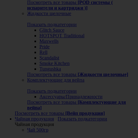
Посмотреть все товары
[POD системы (
испарители и картриджи )]
Жидкости щелочные
Показать подкатегории
Glitch Sauce
HOTSPOT Traditional
Maxwells
Pride
Rell
Scandalist
Smoke Kitchen
Tungushka
Посмотреть все товары
[Жидкости щелочные]
Комплектующие для вейпа
Показать подкатегории
Аксессуары/Принадлежности
Посмотреть все товары
[Комплектующие для
вейпа]
Посмотреть все товары
[Вейп продукция]
Чайная продукция
Показать подкатегории
Чайная продукция
Чай 500гр