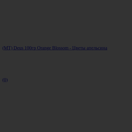
(МТ) Deus 100гр Orange Blossom - Цветы апельсина
(0)