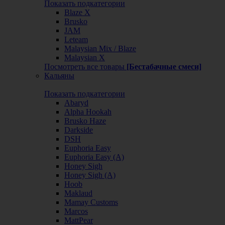
Показать подкатегории
Blaze X
Brusko
JAM
Leteam
Malaysian Mix / Blaze
Malaysian X
Посмотреть все товары
[Бестабачные смеси]
Кальяны
Показать подкатегории
Abaryd
Alpha Hookah
Brusko Haze
Darkside
DSH
Euphoria Easy
Euphoria Easy (А)
Honey Sigh
Honey Sigh (А)
Hoob
Maklaud
Mamay Customs
Marcos
MattPear