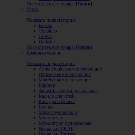
Посмотреть все товары
[Чаши]
Уголь
Показать подкатегории
Brusko
Cocoloco
Crown
Darkside
Посмотреть все товары
[Уголь]
Комплектующие
Показать подкатегории
Alpha Hookah комплектующие
Darkside комплектующие
MattPear комплектующие
Ершики
Защитные сетки для кальяна
Кадило для углей
Калауды и фольга
Колпак
Мелассоуловители
Мундштуки
Мундштуки одноразовые
Накладки YKAP
Накладки Тортуга