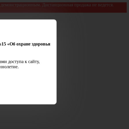
я демонстрационным. Дистанционная продажа не ведется.
№15 «Об охране здоровья
ми доступа к сайту,
ннолетие.