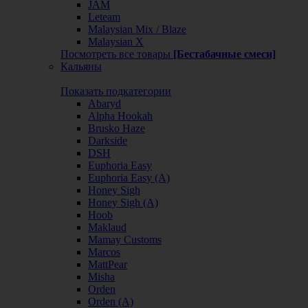
JAM
Leteam
Malaysian Mix / Blaze
Malaysian X
Посмотреть все товары
[Бестабачные смеси]
Кальяны
Показать подкатегории
Abaryd
Alpha Hookah
Brusko Haze
Darkside
DSH
Euphoria Easy
Euphoria Easy (А)
Honey Sigh
Honey Sigh (А)
Hoob
Maklaud
Mamay Customs
Marcos
MattPear
Misha
Orden
Orden (А)