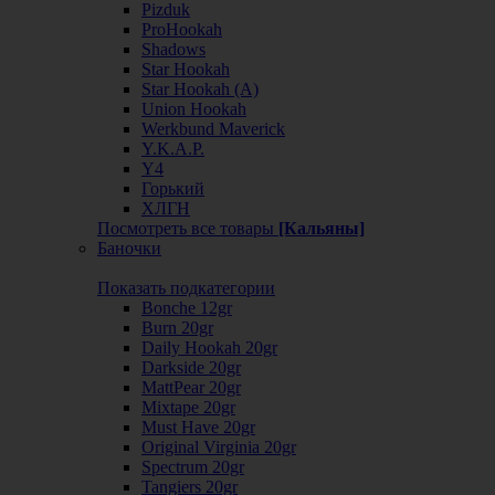
Pizduk
ProHookah
Shadows
Star Hookah
Star Hookah (А)
Union Hookah
Werkbund Maverick
Y.K.A.P.
Y4
Горький
ХЛГН
Посмотреть все товары
[Кальяны]
Баночки
Показать подкатегории
Bonche 12gr
Burn 20gr
Daily Hookah 20gr
Darkside 20gr
MattPear 20gr
Mixtape 20gr
Must Have 20gr
Original Virginia 20gr
Spectrum 20gr
Tangiers 20gr