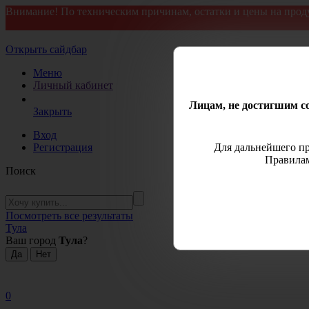
Внимание! По техническим причинам, остатки и цены на прод
Открыть сайдбар
Меню
Личный кабинет
Лицам, не достигшим со
Закрыть
Вход
Регистрация
Для дальнейшего пр
Правилам
Поиск
Посмотреть все результаты
Тула
Ваш город
Тула
?
0