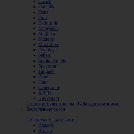
Crown
Darkside
Deus
Duft
Endorphin
Malaysian
MattPear
Mixtape
Must Have
Overdose
Sebero
Smoke Angels
Spectrum
Tangiers
Zomo
Наш
Северный
ХЛГN
Энтузиаст
Посмотреть все товары
[Табак для кальяна]
Бестабачные смеси
Показать подкатегории
Blaze X
Brusko