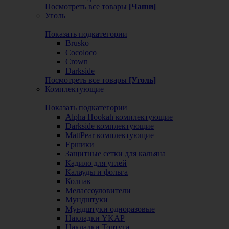
Посмотреть все товары
[Чаши]
Уголь
Показать подкатегории
Brusko
Cocoloco
Crown
Darkside
Посмотреть все товары
[Уголь]
Комплектующие
Показать подкатегории
Alpha Hookah комплектующие
Darkside комплектующие
MattPear комплектующие
Ершики
Защитные сетки для кальяна
Кадило для углей
Калауды и фольга
Колпак
Мелассоуловители
Мундштуки
Мундштуки одноразовые
Накладки YKAP
Накладки Тортуга