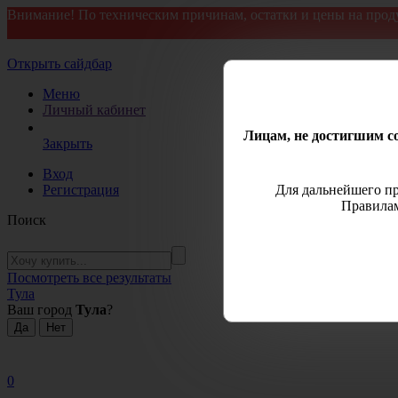
Внимание! По техническим причинам, остатки и цены на прод
Открыть сайдбар
Меню
Личный кабинет
Лицам, не достигшим со
Закрыть
Вход
Регистрация
Для дальнейшего пр
Правилам
Поиск
Посмотреть все результаты
Тула
Ваш город
Тула
?
0