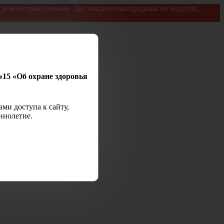
я демонстрационным. Дистанционная продажа не ведется.
№15 «Об охране здоровья
ми доступа к сайту,
ннолетие.