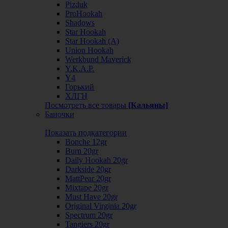
Pizduk
ProHookah
Shadows
Star Hookah
Star Hookah (А)
Union Hookah
Werkbund Maverick
Y.K.A.P.
Y4
Горький
ХЛГН
Посмотреть все товары
[Кальяны]
Баночки
Показать подкатегории
Bonche 12gr
Burn 20gr
Daily Hookah 20gr
Darkside 20gr
MattPear 20gr
Mixtape 20gr
Must Have 20gr
Original Virginia 20gr
Spectrum 20gr
Tangiers 20gr