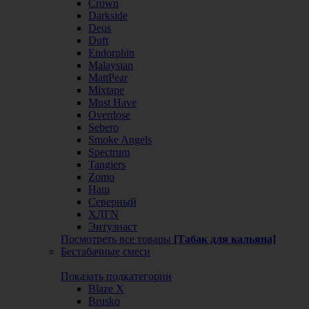
Crown
Darkside
Deus
Duft
Endorphin
Malaysian
MattPear
Mixtape
Must Have
Overdose
Sebero
Smoke Angels
Spectrum
Tangiers
Zomo
Наш
Северный
ХЛГN
Энтузиаст
Посмотреть все товары
[Табак для кальяна]
Бестабачные смеси
Показать подкатегории
Blaze X
Brusko