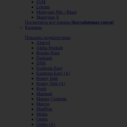
JAM
Leteam
Malaysian Mix / Blaze
Malaysian X
Посмотреть все товары
[Бестабачные смеси]
Кальяны
Показать подкатегории
Abaryd
Alpha Hookah
Brusko Haze
Darkside
DSH
Euphoria Easy
Euphoria Easy (А)
Honey Sigh
Honey Sigh (А)
Hoob
Maklaud
Mamay Customs
Marcos
MattPear
Misha
Orden
Orden (А)