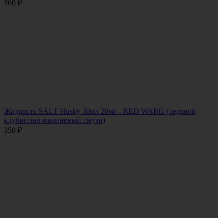
360
₽
Жидкость SALT Husky 30мл 20мг - RED WARG (ледяной
клубнично-малиновый смузи)
350
₽