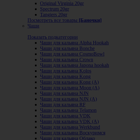
Original Virginia 20gr
Spectrum 20gr
Tangiers 20gr
Посмотреть все товары
[Баночки]
Чаши
Показать подкатегории
Чаши для кальяна Alpha Hookah
Чаши для кальяна Bonche
Чаши для кальяна CosmoBowl
Чаши для кальяна Crown
Чаши для кальяна Japona hookah
Чаши для кальяна Kolos
Чаши для кальяна Kong
Чаши для кальяна Kong (A)
Чаши для кальяна Moon (А)
Чаши для кальяна NJN
Чаши для кальяна NJN (А)
Чаши для кальяна RF
Чаши для кальяна Telamon
Чаши для кальяна VDK
Чаши для кальяна VDK (А)
Чаши для кальяна Werkbund
Чаши для кальяна Воскуримся
Чаши для кальяна Облако