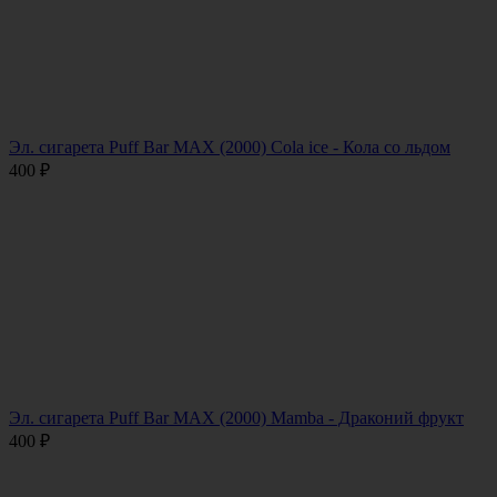
Эл. сигарета Puff Bar MAX (2000) Cola ice - Кола со льдом
400
₽
Эл. сигарета Puff Bar MAX (2000) Mamba - Драконий фрукт
400
₽