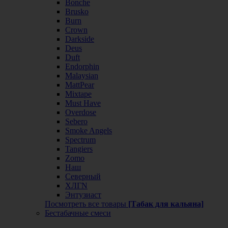
Bonche
Brusko
Burn
Crown
Darkside
Deus
Duft
Endorphin
Malaysian
MattPear
Mixtape
Must Have
Overdose
Sebero
Smoke Angels
Spectrum
Tangiers
Zomo
Наш
Северный
ХЛГN
Энтузиаст
Посмотреть все товары
[Табак для кальяна]
Бестабачные смеси