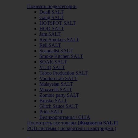
Показать подкатегории
Duall SALT
Gang SALT
HOTSPOT SALT
HQD SALT
Jam SALT
Red Smokers SALT
Rell SALT
Scandalist SALT
Smoke Kitchen SALT
SOAK SALT
VLIQ SALT
Taboo Production SALT
Voodoo Lab SALT
Malaysian SALT
Maxwells SALT
Zombie party SALT
Brusko SALT
Glitch Sauce SALT
Pride SALT
Великобритания / США
Посмотреть все товары
[Жидкости SALT]
POD системы ( испарители и картриджи )