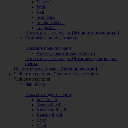
Maxwells
Pride
Rell
Scandalist
Smoke Kitchen
Tungushka
Посмотреть все товары
[Жидкости щелочные]
Комплектующие для вейпа
Показать подкатегории
Аксессуары/Принадлежности
Посмотреть все товары
[Комплектующие для
вейпа]
Посмотреть все товары
[Вейп продукция]
Чайная продукция
Показать подкатегории
Чайная продукция
Чай 500гр
Показать подкатегории
Белый чай
Зеленый чай
Китайский чай
Красный чай
Пуэр
Улун