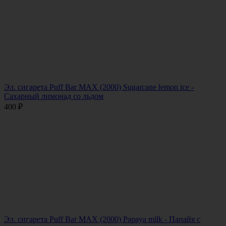
Эл. сигарета Puff Bar MAX (2000) Sugarcane lemon ice -
Сахарный лимонад со льдом
400
₽
Эл. сигарета Puff Bar MAX (2000) Papaya milk - Папайя с