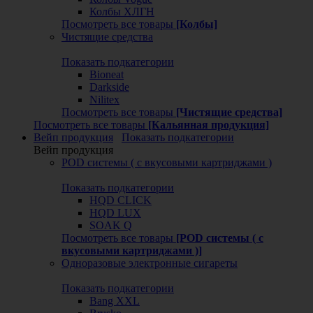
Колбы ХЛГН
Посмотреть все товары
[Колбы]
Чистящие средства
Показать подкатегории
Bioneat
Darkside
Nilitex
Посмотреть все товары
[Чистящие средства]
Посмотреть все товары
[Кальянная продукция]
Вейп продукция
Показать подкатегории
Вейп продукция
POD системы ( с вкусовыми картриджами )
Показать подкатегории
HQD CLICK
HQD LUX
SOAK Q
Посмотреть все товары
[POD системы ( с
вкусовыми картриджами )]
Одноразовые электронные сигареты
Показать подкатегории
Bang XXL