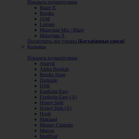
Показать подкатегории
Blaze X
Brusko
JAM
Leteam
Malaysian Mix / Blaze
Malaysian X
Посмотреть все товары
[Бестабачные смеси]
Кальяны
Показать подкатегории
Abaryd
Alpha Hookah
Brusko Haze
Darkside
DSH
Euphoria Easy
Euphoria Easy (А)
Honey Sigh
Honey Sigh (А)
Hoob
Maklaud
Mamay Customs
Marcos
MattPear