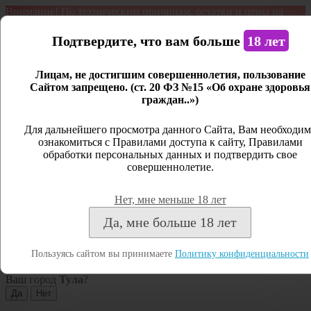
Внимание! По техническим причинам, остатки и цены на
продукцию могут отличаться с фактическим наличием. Сайт
является демонстрационным. Дистанционная продажа не
Подтвердите, что вам больше
18 лет
ведется.
Лицам, не достигшим совершеннолетия, пользование
Открыть сайдбар
Сайтом запрещено. (ст. 20 ФЗ №15 «Об охране здоровья
граждан..»)
Меню
Личный кабинет
Для дальнейшего просмотра данного Сайта, Вам необходим
ознакомиться с Правилами доступа к сайту, Правилами
Закрыть
обработки персональных данных и подтвердить свое
совершеннолетие.
Вход
Регистрация
Нет, мне меньше 18 лет
Поиск
Да, мне больше 18 лет
Посмотреть все результаты
Пользуясь сайтом вы принимаете
Политику конфиденциальности
Тула
Ваш город
Тула
?