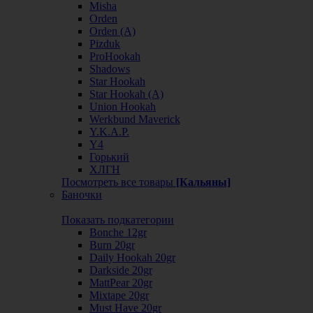
Misha
Orden
Orden (А)
Pizduk
ProHookah
Shadows
Star Hookah
Star Hookah (А)
Union Hookah
Werkbund Maverick
Y.K.A.P.
Y4
Горький
ХЛГН
Посмотреть все товары
[Кальяны]
Баночки
Показать подкатегории
Bonche 12gr
Burn 20gr
Daily Hookah 20gr
Darkside 20gr
MattPear 20gr
Mixtape 20gr
Must Have 20gr