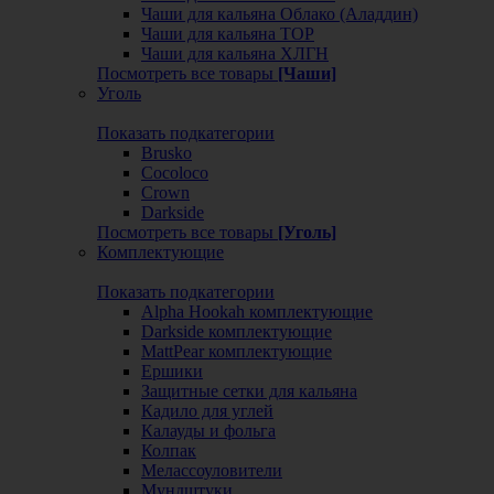
Чаши для кальяна Облако (Аладдин)
Чаши для кальяна ТОР
Чаши для кальяна ХЛГН
Посмотреть все товары
[Чаши]
Уголь
Показать подкатегории
Brusko
Cocoloco
Crown
Darkside
Посмотреть все товары
[Уголь]
Комплектующие
Показать подкатегории
Alpha Hookah комплектующие
Darkside комплектующие
MattPear комплектующие
Ершики
Защитные сетки для кальяна
Кадило для углей
Калауды и фольга
Колпак
Мелассоуловители
Мундштуки