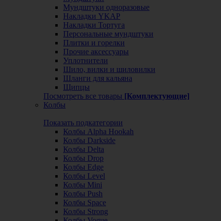
Мундштуки одноразовые
Накладки YKAP
Накладки Тортуга
Персональные мундштуки
Плитки и горелки
Прочие аксессуары
Уплотнители
Шило, вилки и шиловилки
Шланги для кальяна
Щипцы
Посмотреть все товары
[Комплектующие]
Колбы
Показать подкатегории
Колбы Alpha Hookah
Колбы Darkside
Колбы Delta
Колбы Drop
Колбы Edge
Колбы Level
Колбы Mini
Колбы Push
Колбы Space
Колбы Strong
Колбы Vogue