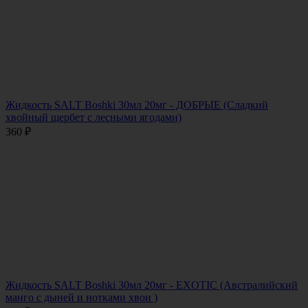
Жидкость SALT Boshki 30мл 20мг - ДОБРЫЕ (Сладкий
хвойный щербет с лесными ягодами)
360
₽
Жидкость SALT Boshki 30мл 20мг - EXOTIC (Австралийский
манго с дыней и нотками хвои )