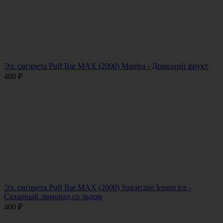
Эл. сигарета Puff Bar MAX (2000) Mamba - Драконий фрукт
400
₽
Эл. сигарета Puff Bar MAX (2000) Sugarcane lemon ice -
Сахарный лимонад со льдом
400
₽