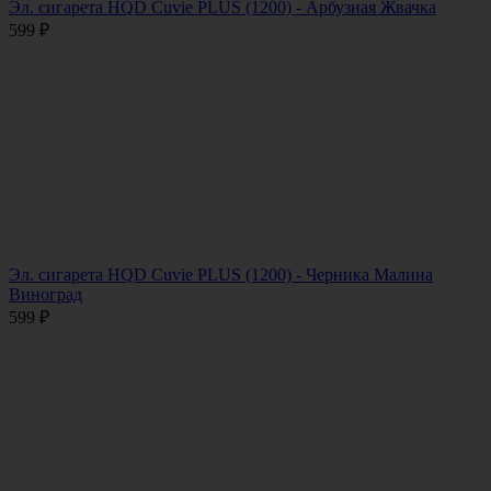
Эл. сигарета HQD Cuvie PLUS (1200) - Арбузная Жвачка
599
₽
Эл. сигарета HQD Cuvie PLUS (1200) - Черника Малина
Виноград
599
₽