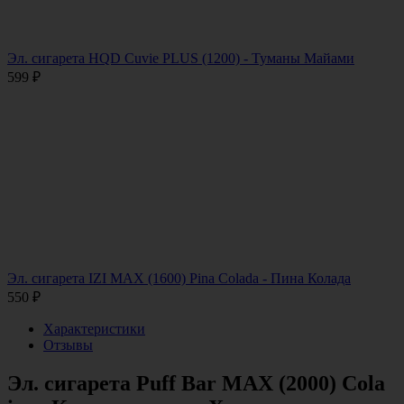
Эл. сигарета HQD Cuvie PLUS (1200) - Туманы Майами
599
₽
Эл. сигарета IZI MAX (1600) Pina Colada - Пина Колада
550
₽
Характеристики
Отзывы
Эл. сигарета Puff Bar MAX (2000) Cola