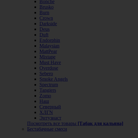
Bonche
Brusko
Burn
Crown
Darkside
Deus
Duft
Endorphin
Malaysian
MattPear
Mixtape
Must Have
Overdose
Sebero
Smoke Angels
Spectrum
Tangiers
Zomo
Наш
Северный
ХЛГN
Энтузиаст
Посмотреть все товары
[Табак для кальяна]
Бестабачные смеси