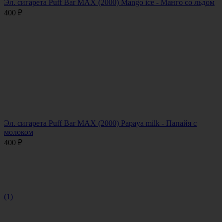
Эл. сигарета Puff Bar MAX (2000) Mango ice - Манго со льдом
400
₽
Эл. сигарета Puff Bar MAX (2000) Papaya milk - Папайя с
молоком
400
₽
(1)