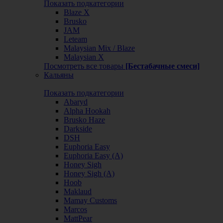
Показать подкатегории
Blaze X
Brusko
JAM
Leteam
Malaysian Mix / Blaze
Malaysian X
Посмотреть все товары
[Бестабачные смеси]
Кальяны
Показать подкатегории
Abaryd
Alpha Hookah
Brusko Haze
Darkside
DSH
Euphoria Easy
Euphoria Easy (А)
Honey Sigh
Honey Sigh (А)
Hoob
Maklaud
Mamay Customs
Marcos
MattPear