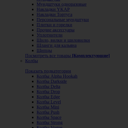
Мундштуки одноразовые
Накладки YKAP
Накладки Тортуга
Персональные мундштуки
Плитки и горелки
Прочие аксессуары
Уплотнители
Шило, вилки и шиловилки
Шланги для кальяна
Щипцы
Посмотреть все товары
[Комплектующие]
Колбы
Показать подкатегории
Колбы Alpha Hookah
Колбы Darkside
Колбы Delta
Колбы Drop
Колбы Edge
Колбы Level
Колбы Mini
Колбы Push
Колбы Space
Колбы Strong
Колбы Vogue