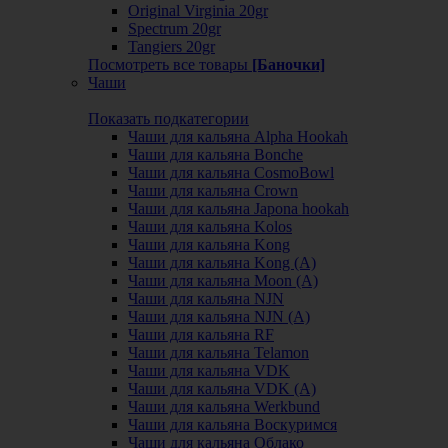
Original Virginia 20gr
Spectrum 20gr
Tangiers 20gr
Посмотреть все товары
[Баночки]
Чаши
Показать подкатегории
Чаши для кальяна Alpha Hookah
Чаши для кальяна Bonche
Чаши для кальяна CosmoBowl
Чаши для кальяна Crown
Чаши для кальяна Japona hookah
Чаши для кальяна Kolos
Чаши для кальяна Kong
Чаши для кальяна Kong (A)
Чаши для кальяна Moon (А)
Чаши для кальяна NJN
Чаши для кальяна NJN (А)
Чаши для кальяна RF
Чаши для кальяна Telamon
Чаши для кальяна VDK
Чаши для кальяна VDK (А)
Чаши для кальяна Werkbund
Чаши для кальяна Воскуримся
Чаши для кальяна Облако