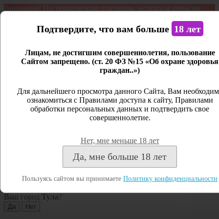
Внимание! По техническим причинам, остатки и цены на
продукцию могут отличаться с фактическим наличием. Сайт
является демонстрационным. Дистанционная продажа не
Подтвердите, что вам больше
18 лет
ведется.
Лицам, не достигшим совершеннолетия, пользование
Открыть сайдбар
Сайтом запрещено. (ст. 20 ФЗ №15 «Об охране здоровья
граждан..»)
Меню
Личный кабинет
Для дальнейшего просмотра данного Сайта, Вам необходим
ознакомиться с Правилами доступа к сайту, Правилами
Закрыть
обработки персональных данных и подтвердить свое
совершеннолетие.
Вход
Регистрация
Нет, мне меньше 18 лет
Поиск
Да, мне больше 18 лет
Посмотреть все результаты
Пользуясь сайтом вы принимаете
Политику конфиденциальности
Тула
Ваш город
Тула
?