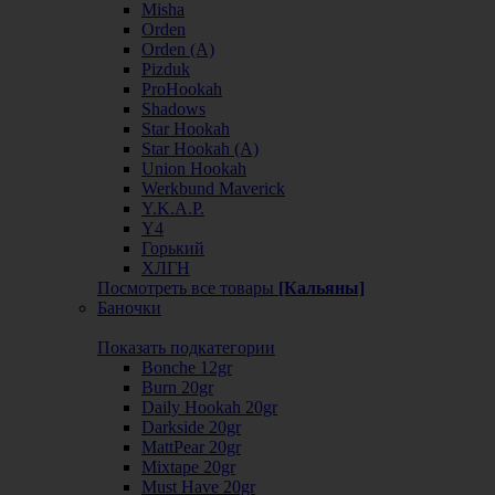
Misha
Orden
Orden (А)
Pizduk
ProHookah
Shadows
Star Hookah
Star Hookah (А)
Union Hookah
Werkbund Maverick
Y.K.A.P.
Y4
Горький
ХЛГН
Посмотреть все товары
[Кальяны]
Баночки
Показать подкатегории
Bonche 12gr
Burn 20gr
Daily Hookah 20gr
Darkside 20gr
MattPear 20gr
Mixtape 20gr
Must Have 20gr