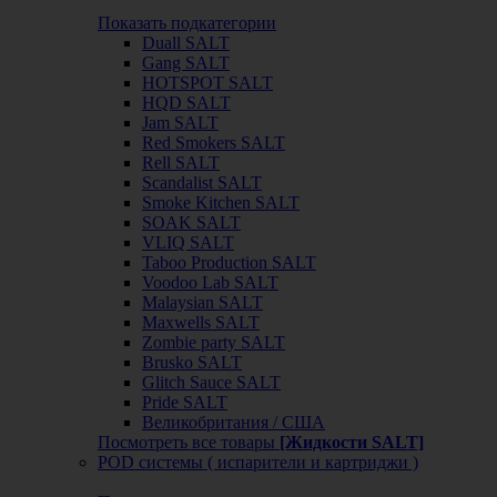
Показать подкатегории
Duall SALT
Gang SALT
HOTSPOT SALT
HQD SALT
Jam SALT
Red Smokers SALT
Rell SALT
Scandalist SALT
Smoke Kitchen SALT
SOAK SALT
VLIQ SALT
Taboo Production SALT
Voodoo Lab SALT
Malaysian SALT
Maxwells SALT
Zombie party SALT
Brusko SALT
Glitch Sauce SALT
Pride SALT
Великобритания / США
Посмотреть все товары
[Жидкости SALT]
POD системы ( испарители и картриджи )