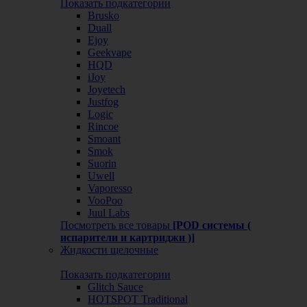
Показать подкатегории
Brusko
Duall
Ejoy
Geekvape
HQD
iJoy
Joyetech
Justfog
Logic
Rincoe
Smoant
Smok
Suorin
Uwell
Vaporesso
VooPoo
Juul Labs
Посмотреть все товары
[POD системы (
испарители и картриджи )]
Жидкости щелочные
Показать подкатегории
Glitch Sauce
HOTSPOT Traditional