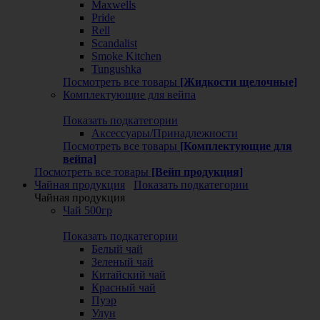
Maxwells
Pride
Rell
Scandalist
Smoke Kitchen
Tungushka
Посмотреть все товары
[Жидкости щелочные]
Комплектующие для вейпа
Показать подкатегории
Аксессуары/Принадлежности
Посмотреть все товары
[Комплектующие для
вейпа]
Посмотреть все товары
[Вейп продукция]
Чайная продукция
Показать подкатегории
Чайная продукция
Чай 500гр
Показать подкатегории
Белый чай
Зеленый чай
Китайский чай
Красный чай
Пуэр
Улун