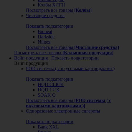
Колбы ХЛГН
Посмотреть все товары
[Колбы]
Чистящие средства
Показать подкатегории
Bioneat
Darkside
Nilitex
Посмотреть все товары
[Чистящие средства]
Посмотреть все товары
[Кальянная продукция]
Вейп продукция
Показать подкатегории
Вейп продукция
POD системы ( с вкусовыми картриджами )
Показать подкатегории
HQD CLICK
HQD LUX
SOAK Q
Посмотреть все товары
[POD системы ( с
вкусовыми картриджами )]
Одноразовые электронные сигареты
Показать подкатегории
Bang XXL