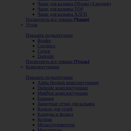
Чаши для кальяна Облако (Аладдин)
Чаши для кальяна ТОР
Чаши для кальяна ХЛГН
Посмотреть все товары
[Чаши]
Уголь
Показать подкатегории
Brusko
Cocoloco
Crown
Darkside
Посмотреть все товары
[Уголь]
Комплектующие
Показать подкатегории
Alpha Hookah комплектующие
Darkside комплектующие
MattPear комплектующие
Ершики
Защитные сетки для кальяна
Кадило для углей
Калауды и фольга
Колпак
Мелассоуловители
Мундштуки