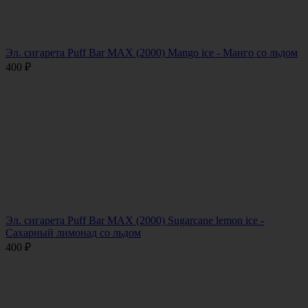
Эл. сигарета Puff Bar MAX (2000) Mango ice - Манго со льдом
400
₽
Эл. сигарета Puff Bar MAX (2000) Sugarcane lemon ice -
Сахарный лимонад со льдом
400
₽