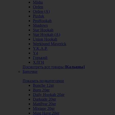
Misha
Orden
Orden (А)
Pizduk
ProHookah
Shadows
Star Hookah
Star Hookah (А)
Union Hookah
Werkbund Maverick
Y.K.A.P.
Y4
Горький
ХЛГН
Посмотреть все товары
[Кальяны]
Баночки
Показать подкатегории
Bonche 12gr
Burn 20gr
Daily Hookah 20gr
Darkside 20gr
MattPear 20gr
Mixtape 20gr
Must Have 20gr