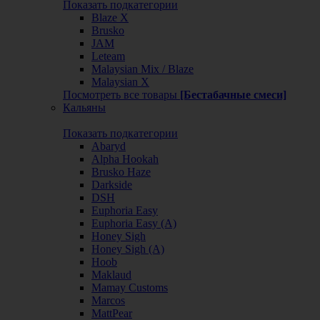
Показать подкатегории
Blaze X
Brusko
JAM
Leteam
Malaysian Mix / Blaze
Malaysian X
Посмотреть все товары
[Бестабачные смеси]
Кальяны
Показать подкатегории
Abaryd
Alpha Hookah
Brusko Haze
Darkside
DSH
Euphoria Easy
Euphoria Easy (А)
Honey Sigh
Honey Sigh (А)
Hoob
Maklaud
Mamay Customs
Marcos
MattPear