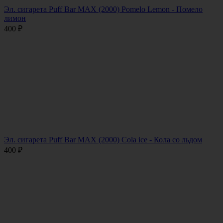
Эл. сигарета Puff Bar MAX (2000) Pomelo Lemon - Помело
лимон
400
₽
Эл. сигарета Puff Bar MAX (2000) Cola ice - Кола со льдом
400
₽