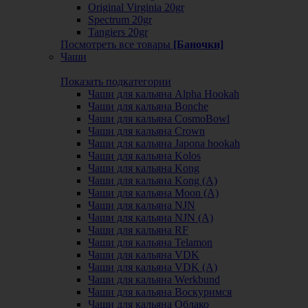
Original Virginia 20gr
Spectrum 20gr
Tangiers 20gr
Посмотреть все товары
[Баночки]
Чаши
Показать подкатегории
Чаши для кальяна Alpha Hookah
Чаши для кальяна Bonche
Чаши для кальяна CosmoBowl
Чаши для кальяна Crown
Чаши для кальяна Japona hookah
Чаши для кальяна Kolos
Чаши для кальяна Kong
Чаши для кальяна Kong (A)
Чаши для кальяна Moon (А)
Чаши для кальяна NJN
Чаши для кальяна NJN (А)
Чаши для кальяна RF
Чаши для кальяна Telamon
Чаши для кальяна VDK
Чаши для кальяна VDK (А)
Чаши для кальяна Werkbund
Чаши для кальяна Воскуримся
Чаши для кальяна Облако