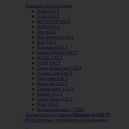
Показать подкатегории
Duall SALT
Gang SALT
HOTSPOT SALT
HQD SALT
Jam SALT
Red Smokers SALT
Rell SALT
Scandalist SALT
Smoke Kitchen SALT
SOAK SALT
VLIQ SALT
Taboo Production SALT
Voodoo Lab SALT
Malaysian SALT
Maxwells SALT
Zombie party SALT
Brusko SALT
Glitch Sauce SALT
Pride SALT
Великобритания / США
Посмотреть все товары
[Жидкости SALT]
POD системы ( испарители и картриджи )