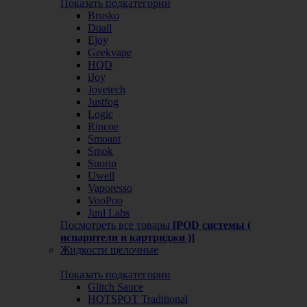
Показать подкатегории
Brusko
Duall
Ejoy
Geekvape
HQD
iJoy
Joyetech
Justfog
Logic
Rincoe
Smoant
Smok
Suorin
Uwell
Vaporesso
VooPoo
Juul Labs
Посмотреть все товары
[POD системы (
испарители и картриджи )]
Жидкости щелочные
Показать подкатегории
Glitch Sauce
HOTSPOT Traditional