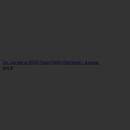
Эл. сигарета HQD Super (600) Pineapple / Ананас
499
₽