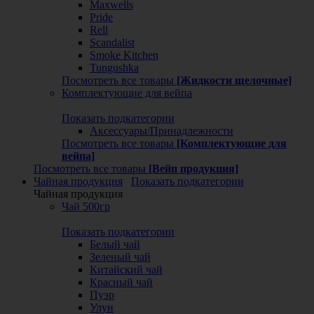
Maxwells
Pride
Rell
Scandalist
Smoke Kitchen
Tungushka
Посмотреть все товары
[Жидкости щелочные]
Комплектующие для вейпа
Показать подкатегории
Аксессуары/Принадлежности
Посмотреть все товары
[Комплектующие для
вейпа]
Посмотреть все товары
[Вейп продукция]
Чайная продукция
Показать подкатегории
Чайная продукция
Чай 500гр
Показать подкатегории
Белый чай
Зеленый чай
Китайский чай
Красный чай
Пуэр
Улун