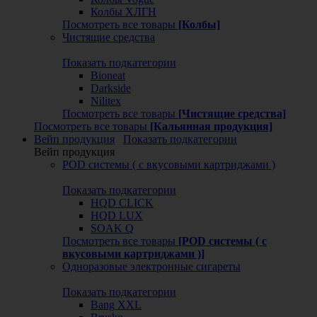
Колбы ХЛГН
Посмотреть все товары
[Колбы]
Чистящие средства
Показать подкатегории
Bioneat
Darkside
Nilitex
Посмотреть все товары
[Чистящие средства]
Посмотреть все товары
[Кальянная продукция]
Вейп продукция
Показать подкатегории
Вейп продукция
POD системы ( с вкусовыми картриджами )
Показать подкатегории
HQD CLICK
HQD LUX
SOAK Q
Посмотреть все товары
[POD системы ( с
вкусовыми картриджами )]
Одноразовые электронные сигареты
Показать подкатегории
Bang XXL