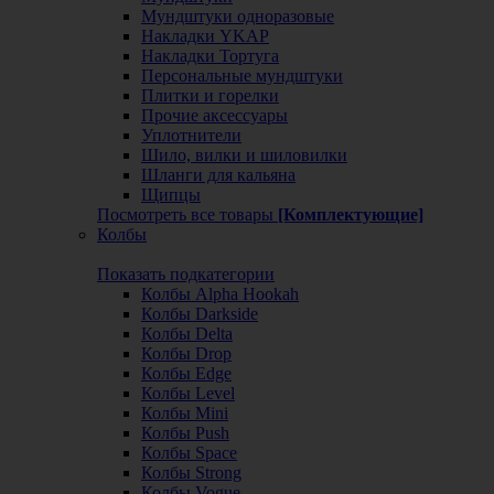
Мундштуки одноразовые
Накладки YKAP
Накладки Тортуга
Персональные мундштуки
Плитки и горелки
Прочие аксессуары
Уплотнители
Шило, вилки и шиловилки
Шланги для кальяна
Щипцы
Посмотреть все товары
[Комплектующие]
Колбы
Показать подкатегории
Колбы Alpha Hookah
Колбы Darkside
Колбы Delta
Колбы Drop
Колбы Edge
Колбы Level
Колбы Mini
Колбы Push
Колбы Space
Колбы Strong
Колбы Vogue