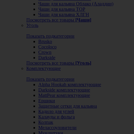
Чаши для кальяна Облако (Аладдин)
Чаши для кальяна ТОР
Чаши для кальяна ХЛГН
Посмотреть все товары
[Чаши]
Уголь
Показать подкатегории
Brusko
Cocoloco
Crown
Darkside
Посмотреть все товары
[Уголь]
Комплектующие
Показать подкатегории
Alpha Hookah комплектующие
Darkside комплектующие
MattPear комплектующие
Ершики
Защитные сетки для кальяна
Кадило для углей
Калауды и фольга
Колпак
Мелассоуловители
Мундштуки