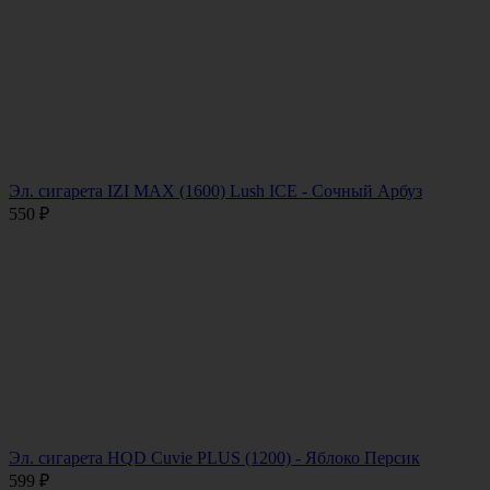
Эл. сигарета IZI MAX (1600) Lush ICE - Сочный Арбуз
550
₽
Эл. сигарета HQD Cuvie PLUS (1200) - Яблоко Персик
599
₽