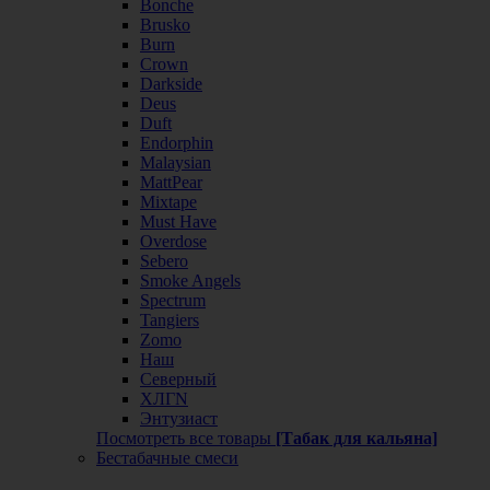
Bonche
Brusko
Burn
Crown
Darkside
Deus
Duft
Endorphin
Malaysian
MattPear
Mixtape
Must Have
Overdose
Sebero
Smoke Angels
Spectrum
Tangiers
Zomo
Наш
Северный
ХЛГN
Энтузиаст
Посмотреть все товары
[Табак для кальяна]
Бестабачные смеси