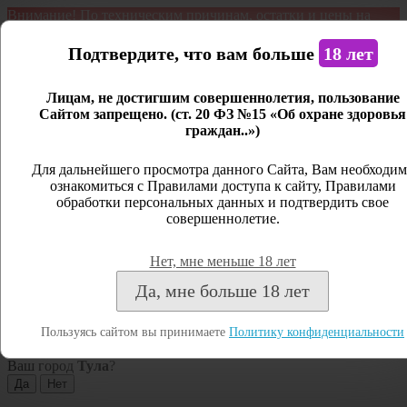
Внимание! По техническим причинам, остатки и цены на
продукцию могут отличаться с фактическим наличием. Сайт
является демонстрационным. Дистанционная продажа не
Подтвердите, что вам больше
18 лет
ведется.
Лицам, не достигшим совершеннолетия, пользование
Открыть сайдбар
Сайтом запрещено. (ст. 20 ФЗ №15 «Об охране здоровья
граждан..»)
Меню
Личный кабинет
Для дальнейшего просмотра данного Сайта, Вам необходим
ознакомиться с Правилами доступа к сайту, Правилами
Закрыть
обработки персональных данных и подтвердить свое
совершеннолетие.
Вход
Регистрация
Нет, мне меньше 18 лет
Поиск
Да, мне больше 18 лет
Посмотреть все результаты
Пользуясь сайтом вы принимаете
Политику конфиденциальности
Тула
Ваш город
Тула
?