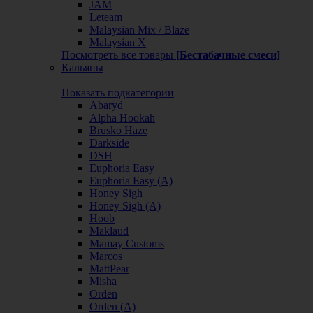
JAM
Leteam
Malaysian Mix / Blaze
Malaysian X
Посмотреть все товары
[Бестабачные смеси]
Кальяны
Показать подкатегории
Abaryd
Alpha Hookah
Brusko Haze
Darkside
DSH
Euphoria Easy
Euphoria Easy (А)
Honey Sigh
Honey Sigh (А)
Hoob
Maklaud
Mamay Customs
Marcos
MattPear
Misha
Orden
Orden (А)