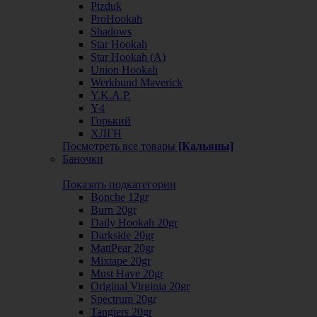
Pizduk
ProHookah
Shadows
Star Hookah
Star Hookah (А)
Union Hookah
Werkbund Maverick
Y.K.A.P.
Y4
Горький
ХЛГН
Посмотреть все товары
[Кальяны]
Баночки
Показать подкатегории
Bonche 12gr
Burn 20gr
Daily Hookah 20gr
Darkside 20gr
MattPear 20gr
Mixtape 20gr
Must Have 20gr
Original Virginia 20gr
Spectrum 20gr
Tangiers 20gr