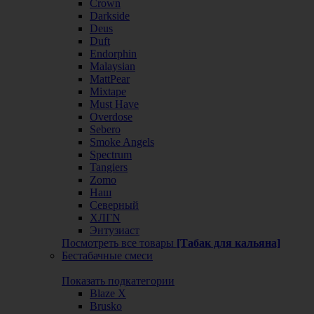
Crown
Darkside
Deus
Duft
Endorphin
Malaysian
MattPear
Mixtape
Must Have
Overdose
Sebero
Smoke Angels
Spectrum
Tangiers
Zomo
Наш
Северный
ХЛГN
Энтузиаст
Посмотреть все товары
[Табак для кальяна]
Бестабачные смеси
Показать подкатегории
Blaze X
Brusko