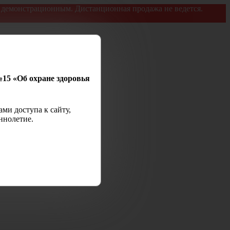
я демонстрационным. Дистанционная продажа не ведется.
№15 «Об охране здоровья
ми доступа к сайту,
ннолетие.