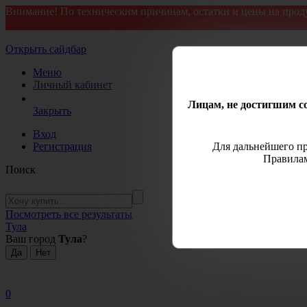
Внимание! По техническим причинам, остатки и цены на прод
Открыть сайдбар
Меню
Личный кабинет
Лицам, не достигшим со
Закрыть
Вход
Регистрация
Для дальнейшего пр
Правилам
Поиск
Посмотреть все результаты
Тула
Ваш город
Тула
?
0