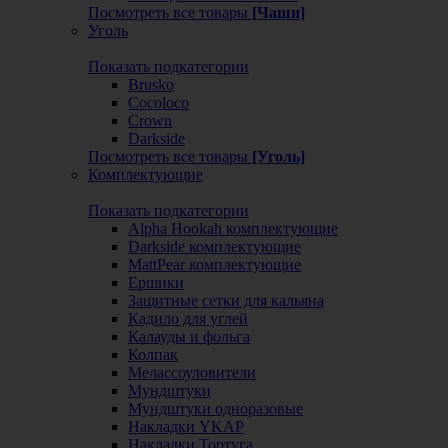
Посмотреть все товары
[Чаши]
Уголь
Показать подкатегории
Brusko
Cocoloco
Crown
Darkside
Посмотреть все товары
[Уголь]
Комплектующие
Показать подкатегории
Alpha Hookah комплектующие
Darkside комплектующие
MattPear комплектующие
Ершики
Защитные сетки для кальяна
Кадило для углей
Калауды и фольга
Колпак
Мелассоуловители
Мундштуки
Мундштуки одноразовые
Накладки YKAP
Накладки Тортуга