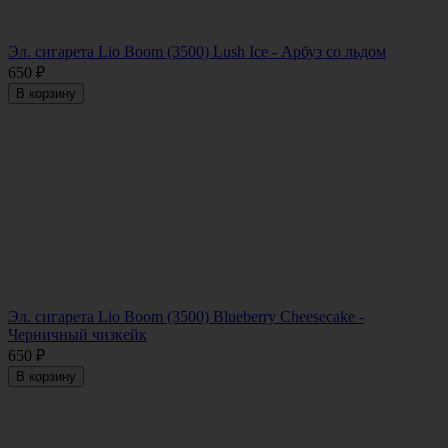
Эл. сигарета Lio Boom (3500) Lush Ice - Арбуз со льдом
650
₽
В корзину
Эл. сигарета Lio Boom (3500) Blueberry Cheesecake -
Черничный чизкейк
650
₽
В корзину