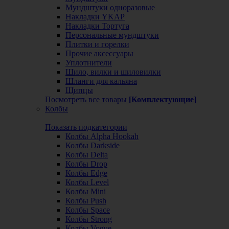
Мундштуки одноразовые
Накладки YKAP
Накладки Тортуга
Персональные мундштуки
Плитки и горелки
Прочие аксессуары
Уплотнители
Шило, вилки и шиловилки
Шланги для кальяна
Щипцы
Посмотреть все товары
[Комплектующие]
Колбы
Показать подкатегории
Колбы Alpha Hookah
Колбы Darkside
Колбы Delta
Колбы Drop
Колбы Edge
Колбы Level
Колбы Mini
Колбы Push
Колбы Space
Колбы Strong
Колбы Vogue