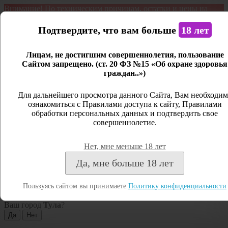
Внимание! По техническим причинам, остатки и цены на
продукцию могут отличаться с фактическим наличием. Сайт
является демонстрационным. Дистанционная продажа не
Подтвердите, что вам больше
18 лет
ведется.
Лицам, не достигшим совершеннолетия, пользование
Открыть сайдбар
Сайтом запрещено. (ст. 20 ФЗ №15 «Об охране здоровья
граждан..»)
Меню
Личный кабинет
Для дальнейшего просмотра данного Сайта, Вам необходим
ознакомиться с Правилами доступа к сайту, Правилами
Закрыть
обработки персональных данных и подтвердить свое
совершеннолетие.
Вход
Регистрация
Нет, мне меньше 18 лет
Поиск
Да, мне больше 18 лет
Посмотреть все результаты
Пользуясь сайтом вы принимаете
Политику конфиденциальности
Тула
Ваш город
Тула
?