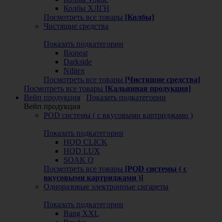
Колбы ХЛГН
Посмотреть все товары
[Колбы]
Чистящие средства
Показать подкатегории
Bioneat
Darkside
Nilitex
Посмотреть все товары
[Чистящие средства]
Посмотреть все товары
[Кальянная продукция]
Вейп продукция
Показать подкатегории
Вейп продукция
POD системы ( с вкусовыми картриджами )
Показать подкатегории
HQD CLICK
HQD LUX
SOAK Q
Посмотреть все товары
[POD системы ( с
вкусовыми картриджами )]
Одноразовые электронные сигареты
Показать подкатегории
Bang XXL