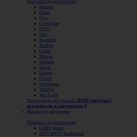
Показать подкатегории
Brusko
Duall
Ejoy
Geekvape
HQD
iJoy
Joyetech
Justfog
Logic
Rincoe
Smoant
Smok
Suorin
Uwell
Vaporesso
VooPoo
Juul Labs
Посмотреть все товары
[POD системы (
испарители и картриджи )]
Жидкости щелочные
Показать подкатегории
Glitch Sauce
HOTSPOT Traditional