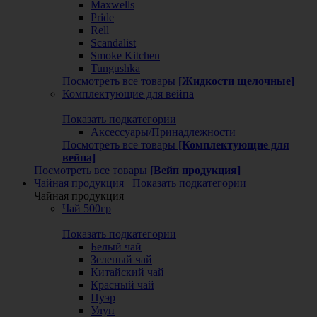
Maxwells
Pride
Rell
Scandalist
Smoke Kitchen
Tungushka
Посмотреть все товары
[Жидкости щелочные]
Комплектующие для вейпа
Показать подкатегории
Аксессуары/Принадлежности
Посмотреть все товары
[Комплектующие для
вейпа]
Посмотреть все товары
[Вейп продукция]
Чайная продукция
Показать подкатегории
Чайная продукция
Чай 500гр
Показать подкатегории
Белый чай
Зеленый чай
Китайский чай
Красный чай
Пуэр
Улун