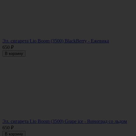
Эл. сигарета Lio Boom (3500) BlackBerry - Ежевика
650
₽
В корзину
Эл. сигарета Lio Boom (3500) Grape ice - Виноград со льдом
650
₽
В корзину