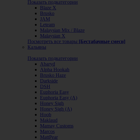
Показать подкатегории
Blaze X
Brusko
JAM
Leteam
Malaysian Mix / Blaze
Malaysian X
Посмотреть все товары
[Бестабачные смеси]
Кальяны
Показать подкатегории
Abaryd
Alpha Hookah
Brusko Haze
Darkside
DSH
Euphoria Easy
Euphoria Easy (А)
Honey Sigh
Honey Sigh (А)
Hoob
Maklaud
Mamay Customs
Marcos
MattPear