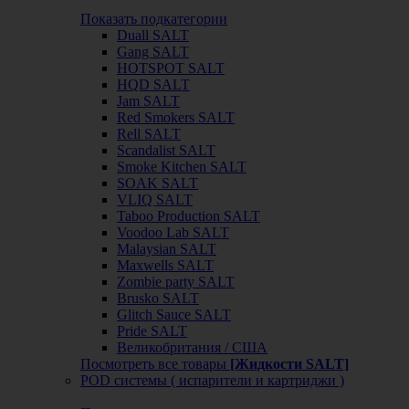
Показать подкатегории
Duall SALT
Gang SALT
HOTSPOT SALT
HQD SALT
Jam SALT
Red Smokers SALT
Rell SALT
Scandalist SALT
Smoke Kitchen SALT
SOAK SALT
VLIQ SALT
Taboo Production SALT
Voodoo Lab SALT
Malaysian SALT
Maxwells SALT
Zombie party SALT
Brusko SALT
Glitch Sauce SALT
Pride SALT
Великобритания / США
Посмотреть все товары
[Жидкости SALT]
POD системы ( испарители и картриджи )