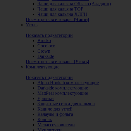
Чаши для кальяна Облако (Аладдин)
Чаши для кальяна ТОР
Чаши для кальяна ХЛГН
Посмотреть все товары
[Чаши]
Уголь
Показать подкатегории
Brusko
Cocoloco
Crown
Darkside
Посмотреть все товары
[Уголь]
Комплектующие
Показать подкатегории
Alpha Hookah комплектующие
Darkside комплектующие
MattPear комплектующие
Ершики
Защитные сетки для кальяна
Кадило для углей
Калауды и фольга
Колпак
Мелассоуловители
Мундштуки