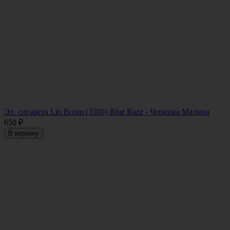
Эл. сигарета Lio Boom (3500) Blue Razz - Черника Малина
650
₽
В корзину