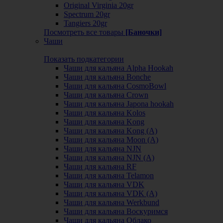
Original Virginia 20gr
Spectrum 20gr
Tangiers 20gr
Посмотреть все товары
[Баночки]
Чаши
Показать подкатегории
Чаши для кальяна Alpha Hookah
Чаши для кальяна Bonche
Чаши для кальяна CosmoBowl
Чаши для кальяна Crown
Чаши для кальяна Japona hookah
Чаши для кальяна Kolos
Чаши для кальяна Kong
Чаши для кальяна Kong (A)
Чаши для кальяна Moon (А)
Чаши для кальяна NJN
Чаши для кальяна NJN (А)
Чаши для кальяна RF
Чаши для кальяна Telamon
Чаши для кальяна VDK
Чаши для кальяна VDK (А)
Чаши для кальяна Werkbund
Чаши для кальяна Воскуримся
Чаши для кальяна Облако