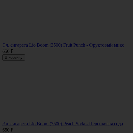
Эл. сигарета Lio Boom (3500) Fruit Punch - Фруктовый микс
650
₽
В корзину
Эл. сигарета Lio Boom (3500) Peach Soda - Персиковая сода
650
₽