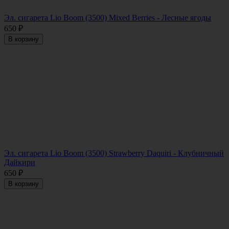
Эл. сигарета Lio Boom (3500) Mixed Berries - Лесные ягоды
650
₽
В корзину
Эл. сигарета Lio Boom (3500) Strawberry Daquiri - Клубничный
Дайкири
650
₽
В корзину