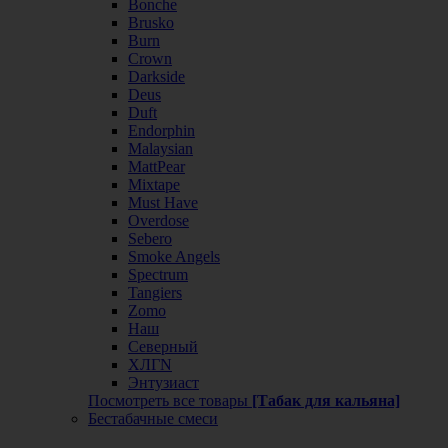
Bonche
Brusko
Burn
Crown
Darkside
Deus
Duft
Endorphin
Malaysian
MattPear
Mixtape
Must Have
Overdose
Sebero
Smoke Angels
Spectrum
Tangiers
Zomo
Наш
Северный
ХЛГN
Энтузиаст
Посмотреть все товары
[Табак для кальяна]
Бестабачные смеси