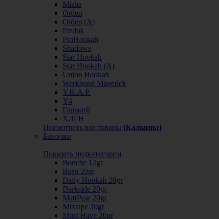
Misha
Orden
Orden (А)
Pizduk
ProHookah
Shadows
Star Hookah
Star Hookah (А)
Union Hookah
Werkbund Maverick
Y.K.A.P.
Y4
Горький
ХЛГН
Посмотреть все товары
[Кальяны]
Баночки
Показать подкатегории
Bonche 12gr
Burn 20gr
Daily Hookah 20gr
Darkside 20gr
MattPear 20gr
Mixtape 20gr
Must Have 20gr