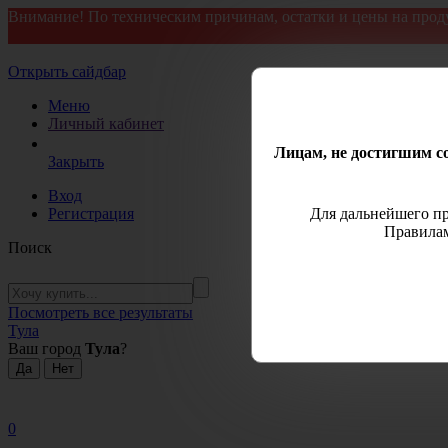
Внимание! По техническим причинам, остатки и цены на прод
Открыть сайдбар
Меню
Личный кабинет
Лицам, не достигшим со
Закрыть
Вход
Регистрация
Для дальнейшего пр
Правилам
Поиск
Посмотреть все результаты
Тула
Ваш город
Тула
?
0