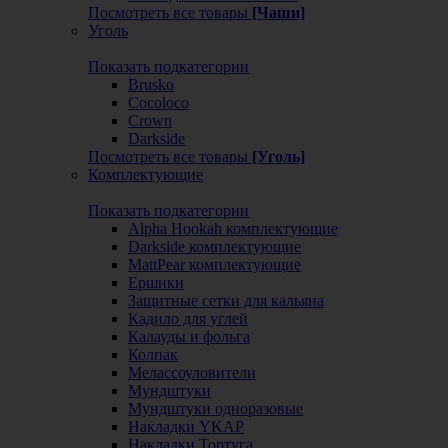
Посмотреть все товары
[Чаши]
Уголь
Показать подкатегории
Brusko
Cocoloco
Crown
Darkside
Посмотреть все товары
[Уголь]
Комплектующие
Показать подкатегории
Alpha Hookah комплектующие
Darkside комплектующие
MattPear комплектующие
Ершики
Защитные сетки для кальяна
Кадило для углей
Калауды и фольга
Колпак
Мелассоуловители
Мундштуки
Мундштуки одноразовые
Накладки YKAP
Накладки Тортуга