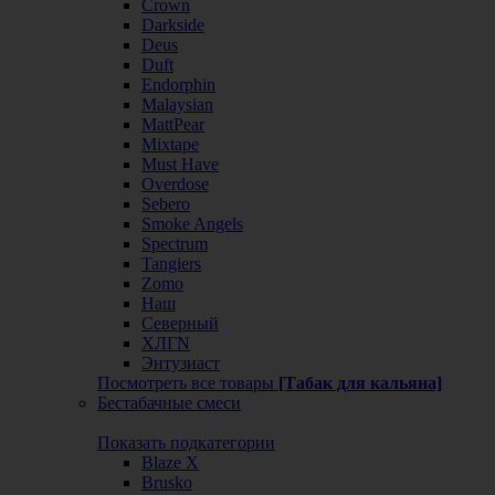
Crown
Darkside
Deus
Duft
Endorphin
Malaysian
MattPear
Mixtape
Must Have
Overdose
Sebero
Smoke Angels
Spectrum
Tangiers
Zomo
Наш
Северный
ХЛГN
Энтузиаст
Посмотреть все товары
[Табак для кальяна]
Бестабачные смеси
Показать подкатегории
Blaze X
Brusko