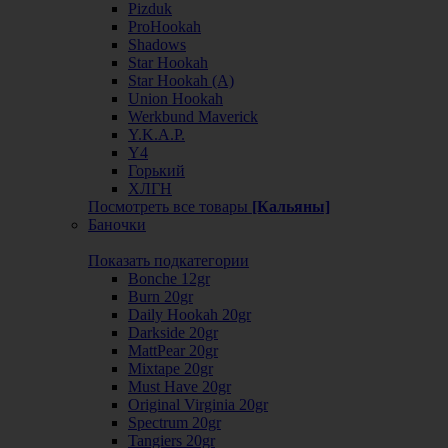
Pizduk
ProHookah
Shadows
Star Hookah
Star Hookah (А)
Union Hookah
Werkbund Maverick
Y.K.A.P.
Y4
Горький
ХЛГН
Посмотреть все товары
[Кальяны]
Баночки
Показать подкатегории
Bonche 12gr
Burn 20gr
Daily Hookah 20gr
Darkside 20gr
MattPear 20gr
Mixtape 20gr
Must Have 20gr
Original Virginia 20gr
Spectrum 20gr
Tangiers 20gr