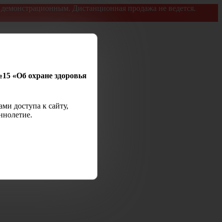
я демонстрационным. Дистанционная продажа не ведется.
№15 «Об охране здоровья
ми доступа к сайту,
ннолетие.