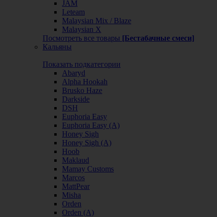
JAM
Leteam
Malaysian Mix / Blaze
Malaysian X
Посмотреть все товары
[Бестабачные смеси]
Кальяны
Показать подкатегории
Abaryd
Alpha Hookah
Brusko Haze
Darkside
DSH
Euphoria Easy
Euphoria Easy (А)
Honey Sigh
Honey Sigh (А)
Hoob
Maklaud
Mamay Customs
Marcos
MattPear
Misha
Orden
Orden (А)