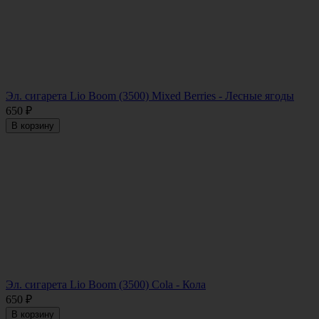
Эл. сигарета Lio Boom (3500) Mixed Berries - Лесные ягоды
650
₽
В корзину
Эл. сигарета Lio Boom (3500) Cola - Кола
650
₽
В корзину