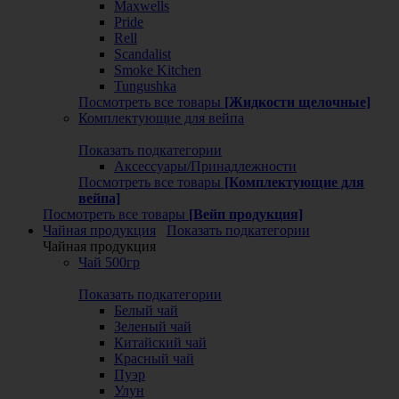
Maxwells
Pride
Rell
Scandalist
Smoke Kitchen
Tungushka
Посмотреть все товары
[Жидкости щелочные]
Комплектующие для вейпа
Показать подкатегории
Аксессуары/Принадлежности
Посмотреть все товары
[Комплектующие для
вейпа]
Посмотреть все товары
[Вейп продукция]
Чайная продукция
Показать подкатегории
Чайная продукция
Чай 500гр
Показать подкатегории
Белый чай
Зеленый чай
Китайский чай
Красный чай
Пуэр
Улун