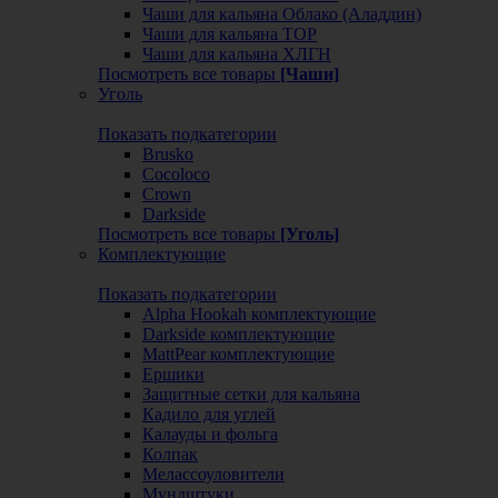
Чаши для кальяна Облако (Аладдин)
Чаши для кальяна ТОР
Чаши для кальяна ХЛГН
Посмотреть все товары
[Чаши]
Уголь
Показать подкатегории
Brusko
Cocoloco
Crown
Darkside
Посмотреть все товары
[Уголь]
Комплектующие
Показать подкатегории
Alpha Hookah комплектующие
Darkside комплектующие
MattPear комплектующие
Ершики
Защитные сетки для кальяна
Кадило для углей
Калауды и фольга
Колпак
Мелассоуловители
Мундштуки