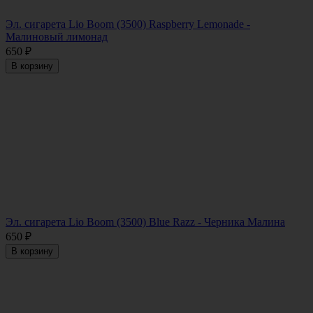
Эл. сигарета Lio Boom (3500) Raspberry Lemonade -
Малиновый лимонад
650
₽
В корзину
Эл. сигарета Lio Boom (3500) Blue Razz - Черника Малина
650
₽
В корзину