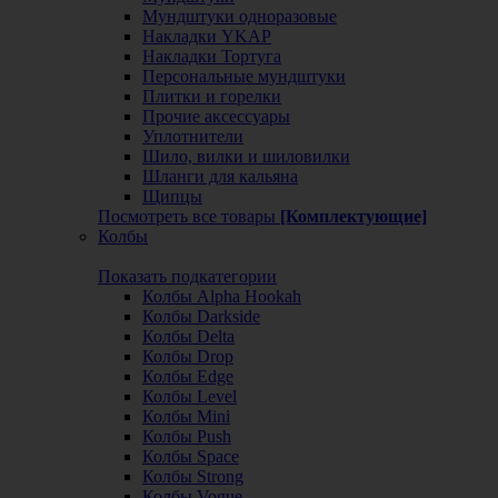
Мундштуки одноразовые
Накладки YKAP
Накладки Тортуга
Персональные мундштуки
Плитки и горелки
Прочие аксессуары
Уплотнители
Шило, вилки и шиловилки
Шланги для кальяна
Щипцы
Посмотреть все товары
[Комплектующие]
Колбы
Показать подкатегории
Колбы Alpha Hookah
Колбы Darkside
Колбы Delta
Колбы Drop
Колбы Edge
Колбы Level
Колбы Mini
Колбы Push
Колбы Space
Колбы Strong
Колбы Vogue