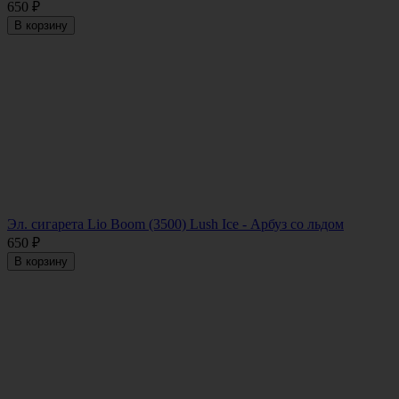
650
₽
В корзину
Эл. сигарета Lio Boom (3500) Lush Ice - Арбуз со льдом
650
₽
В корзину