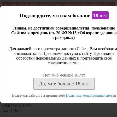
Внимание! По техническим причинам, остатки и цены на
продукцию могут отличаться с фактическим наличием. Сайт
является демонстрационным. Дистанционная продажа не
Подтвердите, что вам больше
18 лет
ведется.
Лицам, не достигшим совершеннолетия, пользование
Открыть сайдбар
Сайтом запрещено. (ст. 20 ФЗ №15 «Об охране здоровья
граждан..»)
Меню
Личный кабинет
Для дальнейшего просмотра данного Сайта, Вам необходим
ознакомиться с Правилами доступа к сайту, Правилами
Закрыть
обработки персональных данных и подтвердить свое
совершеннолетие.
Вход
Регистрация
Нет, мне меньше 18 лет
Поиск
Да, мне больше 18 лет
Посмотреть все результаты
Пользуясь сайтом вы принимаете
Политику конфиденциальности
Тула
Ваш город
Тула
?