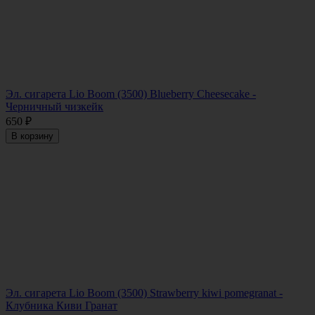
Эл. сигарета Lio Boom (3500) Blueberry Cheesecake -
Черничный чизкейк
650
₽
В корзину
Эл. сигарета Lio Boom (3500) Strawberry kiwi pomegranat -
Клубника Киви Гранат