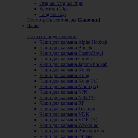
Original Virginia 20gr
Spectrum 20gr
Tangiers 20gr
Посмотреть все товары
[Баночки]
Чаши
Показать подкатегории
Чаши для кальяна Alpha Hookah
Чаши для кальяна Bonche
Чаши для кальяна CosmoBowl
Чаши для кальяна Crown
Чаши для кальяна Japona hookah
Чаши для кальяна Kolos
Чаши для кальяна Kong
Чаши для кальяна Kong (A)
Чаши для кальяна Moon (А)
Чаши для кальяна NJN
Чаши для кальяна NJN (А)
Чаши для кальяна RF
Чаши для кальяна Telamon
Чаши для кальяна VDK
Чаши для кальяна VDK (А)
Чаши для кальяна Werkbund
Чаши для кальяна Воскуримся
Чаши для кальяна Облако