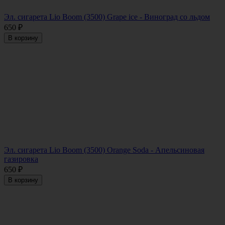
Эл. сигарета Lio Boom (3500) Grape ice - Виноград со льдом
650
₽
В корзину
Эл. сигарета Lio Boom (3500) Orange Soda - Апельсиновая
газировка
650
₽
В корзину