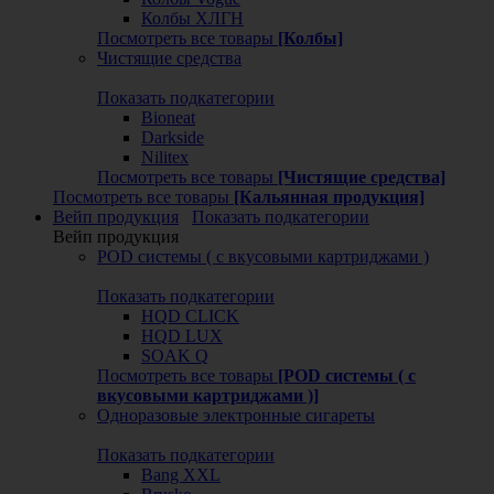
Колбы ХЛГН
Посмотреть все товары
[Колбы]
Чистящие средства
Показать подкатегории
Bioneat
Darkside
Nilitex
Посмотреть все товары
[Чистящие средства]
Посмотреть все товары
[Кальянная продукция]
Вейп продукция
Показать подкатегории
Вейп продукция
POD системы ( с вкусовыми картриджами )
Показать подкатегории
HQD CLICK
HQD LUX
SOAK Q
Посмотреть все товары
[POD системы ( с
вкусовыми картриджами )]
Одноразовые электронные сигареты
Показать подкатегории
Bang XXL