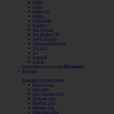
Misha
Orden
Orden (А)
Pizduk
ProHookah
Shadows
Star Hookah
Star Hookah (А)
Union Hookah
Werkbund Maverick
Y.K.A.P.
Y4
Горький
ХЛГН
Посмотреть все товары
[Кальяны]
Баночки
Показать подкатегории
Bonche 12gr
Burn 20gr
Daily Hookah 20gr
Darkside 20gr
MattPear 20gr
Mixtape 20gr
Must Have 20gr