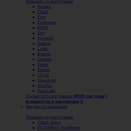
Показать подкатегории
Brusko
Duall
Ejoy
Geekvape
HQD
iJoy
Joyetech
Justfog
Logic
Rincoe
Smoant
Smok
Suorin
Uwell
Vaporesso
VooPoo
Juul Labs
Посмотреть все товары
[POD системы (
испарители и картриджи )]
Жидкости щелочные
Показать подкатегории
Glitch Sauce
HOTSPOT Traditional