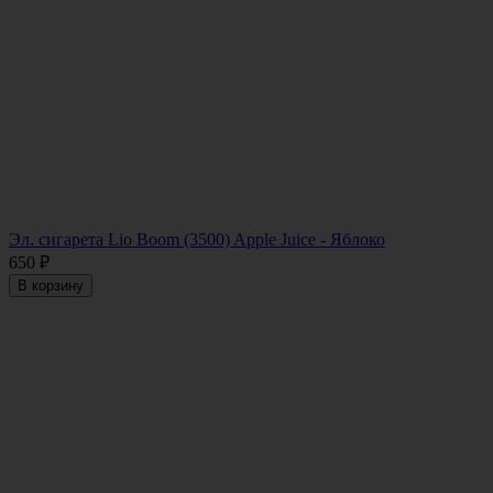
Эл. сигарета Lio Boom (3500) Apple Juice - Яблоко
650
₽
В корзину