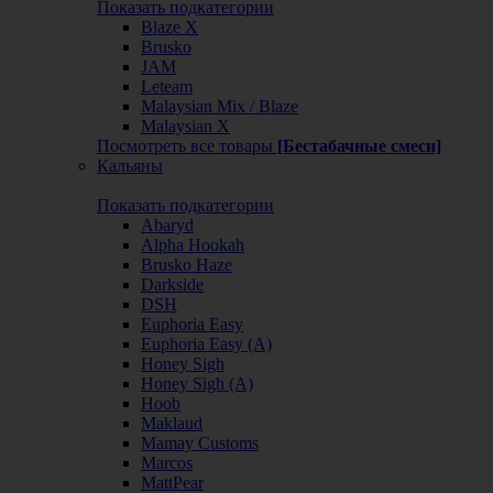
Показать подкатегории
Blaze X
Brusko
JAM
Leteam
Malaysian Mix / Blaze
Malaysian X
Посмотреть все товары
[Бестабачные смеси]
Кальяны
Показать подкатегории
Abaryd
Alpha Hookah
Brusko Haze
Darkside
DSH
Euphoria Easy
Euphoria Easy (А)
Honey Sigh
Honey Sigh (А)
Hoob
Maklaud
Mamay Customs
Marcos
MattPear