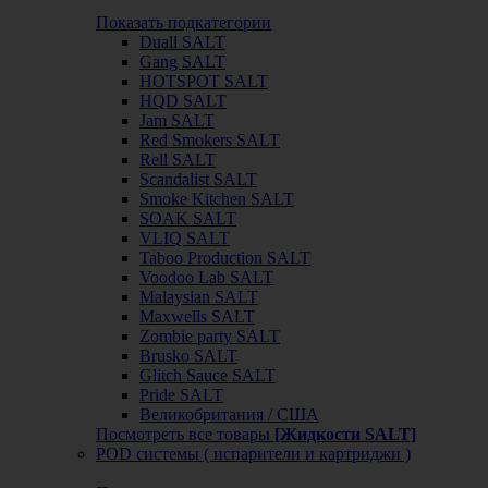
Показать подкатегории
Duall SALT
Gang SALT
HOTSPOT SALT
HQD SALT
Jam SALT
Red Smokers SALT
Rell SALT
Scandalist SALT
Smoke Kitchen SALT
SOAK SALT
VLIQ SALT
Taboo Production SALT
Voodoo Lab SALT
Malaysian SALT
Maxwells SALT
Zombie party SALT
Brusko SALT
Glitch Sauce SALT
Pride SALT
Великобритания / США
Посмотреть все товары
[Жидкости SALT]
POD системы ( испарители и картриджи )