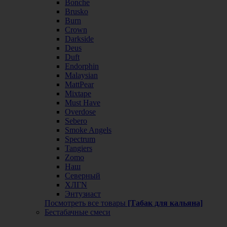
Bonche
Brusko
Burn
Crown
Darkside
Deus
Duft
Endorphin
Malaysian
MattPear
Mixtape
Must Have
Overdose
Sebero
Smoke Angels
Spectrum
Tangiers
Zomo
Наш
Северный
ХЛГN
Энтузиаст
Посмотреть все товары
[Табак для кальяна]
Бестабачные смеси