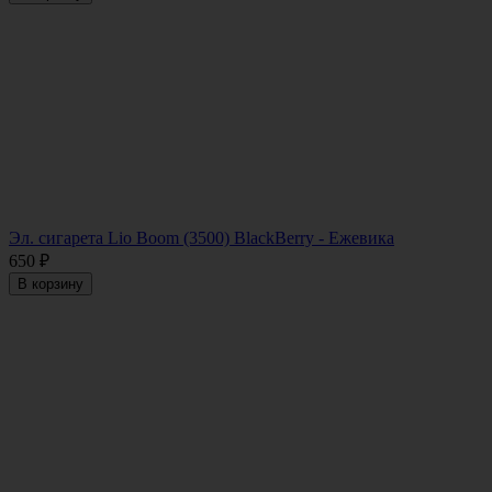
Эл. сигарета Lio Boom (3500) BlackBerry - Ежевика
650
₽
В корзину