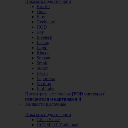
Показать подкатегории
Brusko
Duall
Ejoy
Geekvape
HQD
iJoy
Joyetech
Justfog
Logic
Rincoe
Smoant
Smok
Suorin
Uwell
Vaporesso
VooPoo
Juul Labs
Посмотреть все товары
[POD системы (
испарители и картриджи )]
Жидкости щелочные
Показать подкатегории
Glitch Sauce
HOTSPOT Traditional