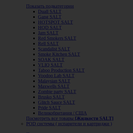
Показать подкатегории
Duall SALT
Gang SALT
HOTSPOT SALT
HQD SALT
Jam SALT
Red Smokers SALT
Rell SALT
Scandalist SALT
Smoke Kitchen SALT
SOAK SALT
VLIQ SALT
Taboo Production SALT
Voodoo Lab SALT
Malaysian SALT
Maxwells SALT
Zombie party SALT
Brusko SALT
Glitch Sauce SALT
Pride SALT
Великобритания / США
Посмотреть все товары
[Жидкости SALT]
POD системы ( испарители и картриджи )