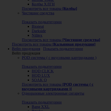
Колбы ХЛГН
Посмотреть все товары
[Колбы]
Чистящие средства
Показать подкатегории
Bioneat
Darkside
Nilitex
Посмотреть все товары
[Чистящие средства]
Посмотреть все товары
[Кальянная продукция]
Вейп продукция
Показать подкатегории
Вейп продукция
POD системы ( с вкусовыми картриджами )
Показать подкатегории
HQD CLICK
HQD LUX
SOAK Q
Посмотреть все товары
[POD системы ( с
вкусовыми картриджами )]
Одноразовые электронные сигареты
Показать подкатегории
Bang XXL