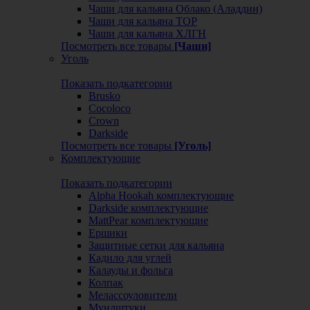
Чаши для кальяна Облако (Аладдин)
Чаши для кальяна ТОР
Чаши для кальяна ХЛГН
Посмотреть все товары
[Чаши]
Уголь
Показать подкатегории
Brusko
Cocoloco
Crown
Darkside
Посмотреть все товары
[Уголь]
Комплектующие
Показать подкатегории
Alpha Hookah комплектующие
Darkside комплектующие
MattPear комплектующие
Ершики
Защитные сетки для кальяна
Кадило для углей
Калауды и фольга
Колпак
Мелассоуловители
Мундштуки