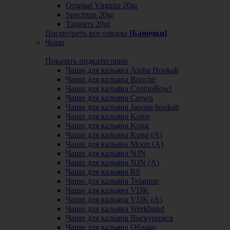
Original Virginia 20gr
Spectrum 20gr
Tangiers 20gr
Посмотреть все товары
[Баночки]
Чаши
Показать подкатегории
Чаши для кальяна Alpha Hookah
Чаши для кальяна Bonche
Чаши для кальяна CosmoBowl
Чаши для кальяна Crown
Чаши для кальяна Japona hookah
Чаши для кальяна Kolos
Чаши для кальяна Kong
Чаши для кальяна Kong (A)
Чаши для кальяна Moon (А)
Чаши для кальяна NJN
Чаши для кальяна NJN (А)
Чаши для кальяна RF
Чаши для кальяна Telamon
Чаши для кальяна VDK
Чаши для кальяна VDK (А)
Чаши для кальяна Werkbund
Чаши для кальяна Воскуримся
Чаши для кальяна Облако