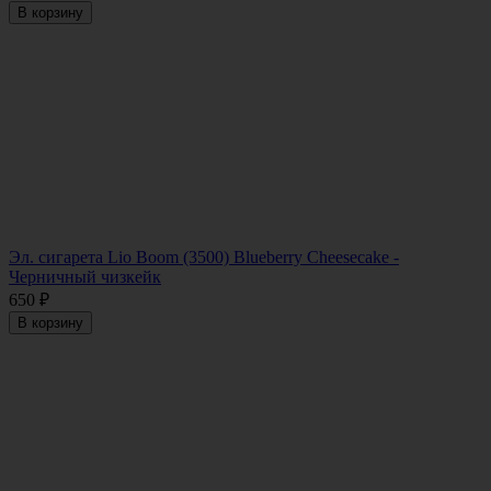
В корзину
Эл. сигарета Lio Boom (3500) Blueberry Cheesecake -
Черничный чизкейк
650
₽
В корзину