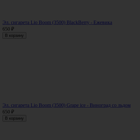
Эл. сигарета Lio Boom (3500) BlackBerry - Ежевика
650
₽
В корзину
Эл. сигарета Lio Boom (3500) Grape ice - Виноград со льдом
650
₽
В корзину