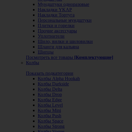
Мундштуки одноразовые
Накладки YKAP
Накладки Тортуга
Персональные мундштуки
Плитки и горелки
Прочие аксессуары
Уплотнители
Шило, вилки и шиловилки
Шланги для кальяна
Щипцы
Посмотреть все товары
[Комплектующие]
Колбы
Показать подкатегории
Колбы Alpha Hookah
Колбы Darkside
Колбы Delta
Колбы Drop
Колбы Edge
Колбы Level
Колбы Mini
Колбы Push
Колбы Space
Колбы Strong
Колбы Vogue