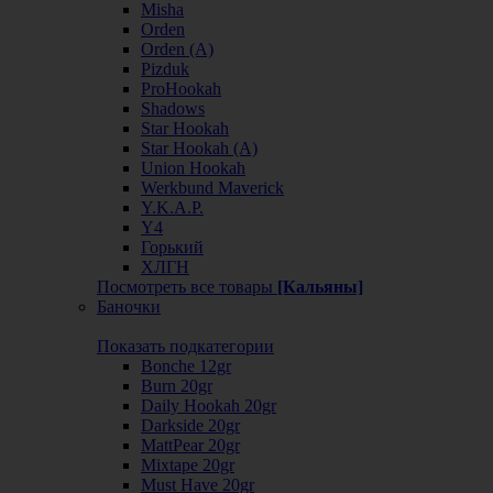
Misha
Orden
Orden (А)
Pizduk
ProHookah
Shadows
Star Hookah
Star Hookah (А)
Union Hookah
Werkbund Maverick
Y.K.A.P.
Y4
Горький
ХЛГН
Посмотреть все товары
[Кальяны]
Баночки
Показать подкатегории
Bonche 12gr
Burn 20gr
Daily Hookah 20gr
Darkside 20gr
MattPear 20gr
Mixtape 20gr
Must Have 20gr