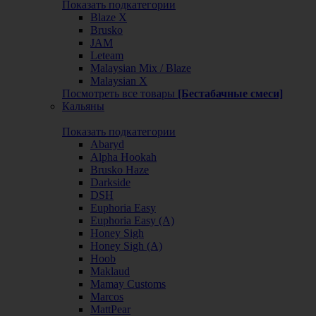
Показать подкатегории
Blaze X
Brusko
JAM
Leteam
Malaysian Mix / Blaze
Malaysian X
Посмотреть все товары
[Бестабачные смеси]
Кальяны
Показать подкатегории
Abaryd
Alpha Hookah
Brusko Haze
Darkside
DSH
Euphoria Easy
Euphoria Easy (А)
Honey Sigh
Honey Sigh (А)
Hoob
Maklaud
Mamay Customs
Marcos
MattPear