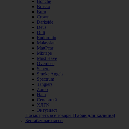
Bonche
Brusko
Burn
Crown
Darkside
Deus
Duft
Endorphin
Malaysian
MattPear
Mixtape
Must Have
Overdose
Sebero
Smoke Angels
Spectrum
Tangiers
Zomo
Наш
Северный
ХЛГN
Энтузиаст
Посмотреть все товары
[Табак для кальяна]
Бестабачные смеси