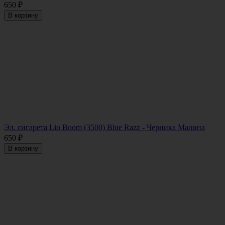
650
₽
В корзину
Эл. сигарета Lio Boom (3500) Blue Razz - Черника Малина
650
₽
В корзину