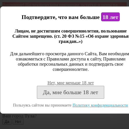
Внимание! По техническим причинам, остатки и цены на
продукцию могут отличаться с фактическим наличием. Сайт
является демонстрационным. Дистанционная продажа не
Подтвердите, что вам больше
18 лет
ведется.
Лицам, не достигшим совершеннолетия, пользование
Открыть сайдбар
Сайтом запрещено. (ст. 20 ФЗ №15 «Об охране здоровья
граждан..»)
Меню
Личный кабинет
Для дальнейшего просмотра данного Сайта, Вам необходим
ознакомиться с Правилами доступа к сайту, Правилами
Закрыть
обработки персональных данных и подтвердить свое
совершеннолетие.
Вход
Регистрация
Нет, мне меньше 18 лет
Поиск
Да, мне больше 18 лет
Посмотреть все результаты
Пользуясь сайтом вы принимаете
Политику конфиденциальности
Тула
Ваш город
Тула
?