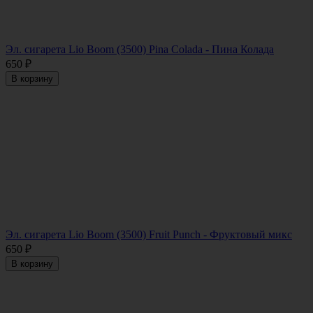
Эл. сигарета Lio Boom (3500) Pina Colada - Пина Колада
650
₽
В корзину
Эл. сигарета Lio Boom (3500) Fruit Punch - Фруктовый микс
650
₽
В корзину