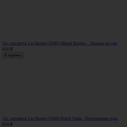
Эл. сигарета Lio Boom (3500) Mixed Berries - Лесные ягоды
650
₽
В корзину
Эл. сигарета Lio Boom (3500) Peach Soda - Персиковая сода
650
₽