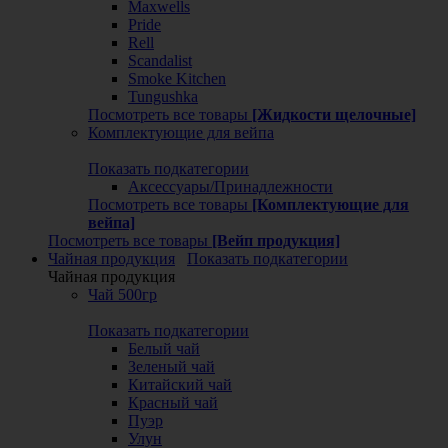
Maxwells
Pride
Rell
Scandalist
Smoke Kitchen
Tungushka
Посмотреть все товары
[Жидкости щелочные]
Комплектующие для вейпа
Показать подкатегории
Аксессуары/Принадлежности
Посмотреть все товары
[Комплектующие для
вейпа]
Посмотреть все товары
[Вейп продукция]
Чайная продукция
Показать подкатегории
Чайная продукция
Чай 500гр
Показать подкатегории
Белый чай
Зеленый чай
Китайский чай
Красный чай
Пуэр
Улун