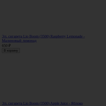
Эл. сигарета Lio Boom (3500) Raspberry Lemonade -
Малиновый лимонад
650
₽
В корзину
Эл. сигарета Lio Boom (3500) Apple Juice - Яблоко