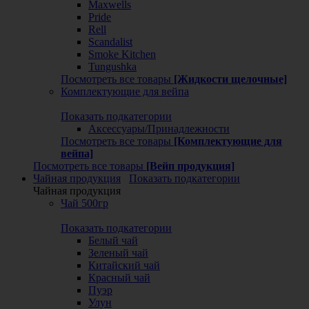
Maxwells
Pride
Rell
Scandalist
Smoke Kitchen
Tungushka
Посмотреть все товары
[Жидкости щелочные]
Комплектующие для вейпа
Показать подкатегории
Аксессуары/Принадлежности
Посмотреть все товары
[Комплектующие для
вейпа]
Посмотреть все товары
[Вейп продукция]
Чайная продукция
Показать подкатегории
Чайная продукция
Чай 500гр
Показать подкатегории
Белый чай
Зеленый чай
Китайский чай
Красный чай
Пуэр
Улун