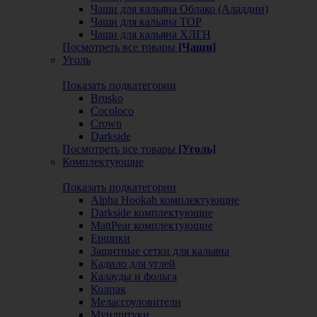
Чаши для кальяна Облако (Аладдин)
Чаши для кальяна ТОР
Чаши для кальяна ХЛГН
Посмотреть все товары
[Чаши]
Уголь
Показать подкатегории
Brusko
Cocoloco
Crown
Darkside
Посмотреть все товары
[Уголь]
Комплектующие
Показать подкатегории
Alpha Hookah комплектующие
Darkside комплектующие
MattPear комплектующие
Ершики
Защитные сетки для кальяна
Кадило для углей
Калауды и фольга
Колпак
Мелассоуловители
Мундштуки