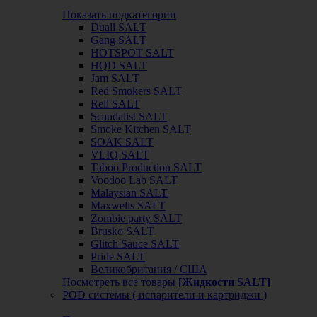
Показать подкатегории
Duall SALT
Gang SALT
HOTSPOT SALT
HQD SALT
Jam SALT
Red Smokers SALT
Rell SALT
Scandalist SALT
Smoke Kitchen SALT
SOAK SALT
VLIQ SALT
Taboo Production SALT
Voodoo Lab SALT
Malaysian SALT
Maxwells SALT
Zombie party SALT
Brusko SALT
Glitch Sauce SALT
Pride SALT
Великобритания / США
Посмотреть все товары
[Жидкости SALT]
POD системы ( испарители и картриджи )