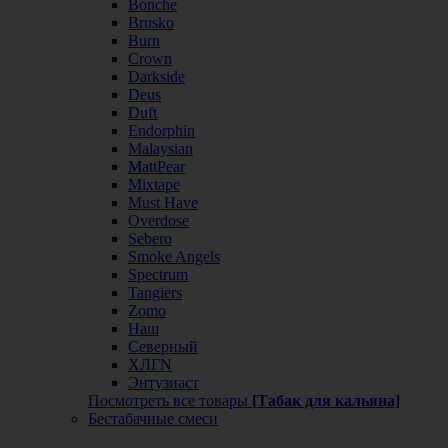
Bonche
Brusko
Burn
Crown
Darkside
Deus
Duft
Endorphin
Malaysian
MattPear
Mixtape
Must Have
Overdose
Sebero
Smoke Angels
Spectrum
Tangiers
Zomo
Наш
Северный
ХЛГN
Энтузиаст
Посмотреть все товары
[Табак для кальяна]
Бестабачные смеси