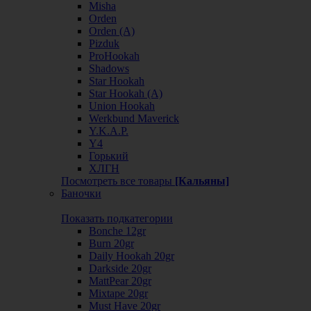
Misha
Orden
Orden (А)
Pizduk
ProHookah
Shadows
Star Hookah
Star Hookah (А)
Union Hookah
Werkbund Maverick
Y.K.A.P.
Y4
Горький
ХЛГН
Посмотреть все товары
[Кальяны]
Баночки
Показать подкатегории
Bonche 12gr
Burn 20gr
Daily Hookah 20gr
Darkside 20gr
MattPear 20gr
Mixtape 20gr
Must Have 20gr