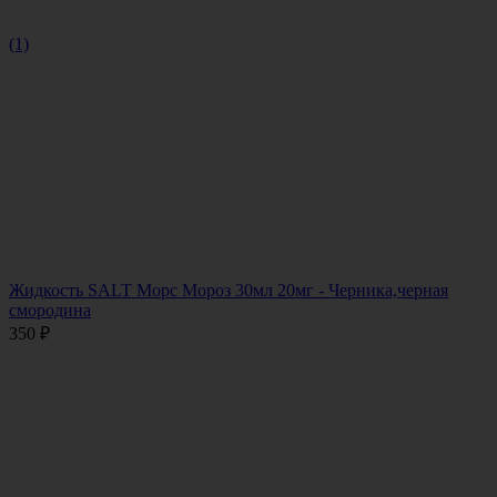
(1)
Жидкость SALT Морс Мороз 30мл 20мг - Черника,черная
смородина
350
₽