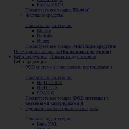
Колбы ХЛГН
Посмотреть все товары
[Колбы]
Чистящие средства
Показать подкатегории
Bioneat
Darkside
Nilitex
Посмотреть все товары
[Чистящие средства]
Посмотреть все товары
[Кальянная продукция]
Вейп продукция
Показать подкатегории
Вейп продукция
POD системы ( с вкусовыми картриджами )
Показать подкатегории
HQD CLICK
HQD LUX
SOAK Q
Посмотреть все товары
[POD системы ( с
вкусовыми картриджами )]
Одноразовые электронные сигареты
Показать подкатегории
Bang XXL