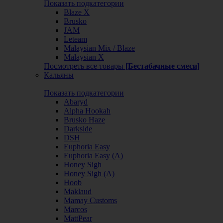
Показать подкатегории
Blaze X
Brusko
JAM
Leteam
Malaysian Mix / Blaze
Malaysian X
Посмотреть все товары
[Бестабачные смеси]
Кальяны
Показать подкатегории
Abaryd
Alpha Hookah
Brusko Haze
Darkside
DSH
Euphoria Easy
Euphoria Easy (А)
Honey Sigh
Honey Sigh (А)
Hoob
Maklaud
Mamay Customs
Marcos
MattPear