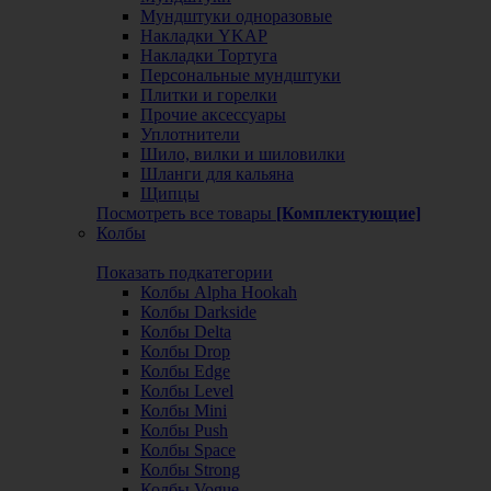
Мундштуки одноразовые
Накладки YKAP
Накладки Тортуга
Персональные мундштуки
Плитки и горелки
Прочие аксессуары
Уплотнители
Шило, вилки и шиловилки
Шланги для кальяна
Щипцы
Посмотреть все товары
[Комплектующие]
Колбы
Показать подкатегории
Колбы Alpha Hookah
Колбы Darkside
Колбы Delta
Колбы Drop
Колбы Edge
Колбы Level
Колбы Mini
Колбы Push
Колбы Space
Колбы Strong
Колбы Vogue