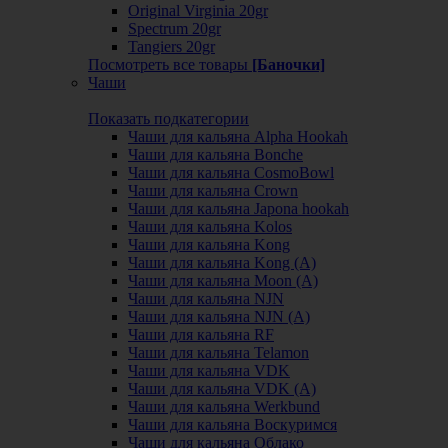
Original Virginia 20gr
Spectrum 20gr
Tangiers 20gr
Посмотреть все товары
[Баночки]
Чаши
Показать подкатегории
Чаши для кальяна Alpha Hookah
Чаши для кальяна Bonche
Чаши для кальяна CosmoBowl
Чаши для кальяна Crown
Чаши для кальяна Japona hookah
Чаши для кальяна Kolos
Чаши для кальяна Kong
Чаши для кальяна Kong (A)
Чаши для кальяна Moon (А)
Чаши для кальяна NJN
Чаши для кальяна NJN (А)
Чаши для кальяна RF
Чаши для кальяна Telamon
Чаши для кальяна VDK
Чаши для кальяна VDK (А)
Чаши для кальяна Werkbund
Чаши для кальяна Воскуримся
Чаши для кальяна Облако