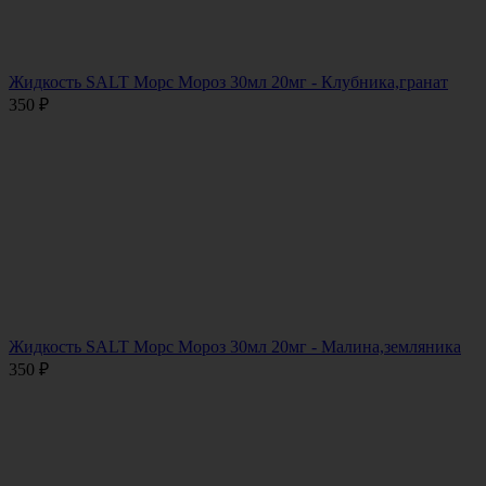
Жидкость SALT Морс Мороз 30мл 20мг - Клубника,гранат
350
₽
Жидкость SALT Морс Мороз 30мл 20мг - Малина,земляника
350
₽