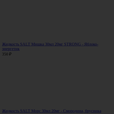
Жидкость SALT Мишка 30мл 20мг STRONG - Яблоко-
энергетик
350
₽
Жидкость SALT Морс 30мл 20мг - Смородина, брусника