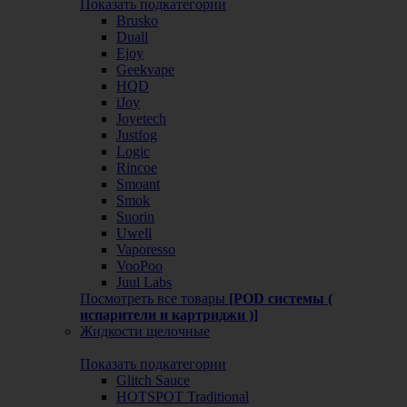
Показать подкатегории
Brusko
Duall
Ejoy
Geekvape
HQD
iJoy
Joyetech
Justfog
Logic
Rincoe
Smoant
Smok
Suorin
Uwell
Vaporesso
VooPoo
Juul Labs
Посмотреть все товары
[POD системы (
испарители и картриджи )]
Жидкости щелочные
Показать подкатегории
Glitch Sauce
HOTSPOT Traditional