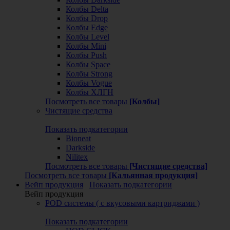
Колбы Delta
Колбы Drop
Колбы Edge
Колбы Level
Колбы Mini
Колбы Push
Колбы Space
Колбы Strong
Колбы Vogue
Колбы ХЛГН
Посмотреть все товары
[Колбы]
Чистящие средства
Показать подкатегории
Bioneat
Darkside
Nilitex
Посмотреть все товары
[Чистящие средства]
Посмотреть все товары
[Кальянная продукция]
Вейп продукция
Показать подкатегории
Вейп продукция
POD системы ( с вкусовыми картриджами )
Показать подкатегории