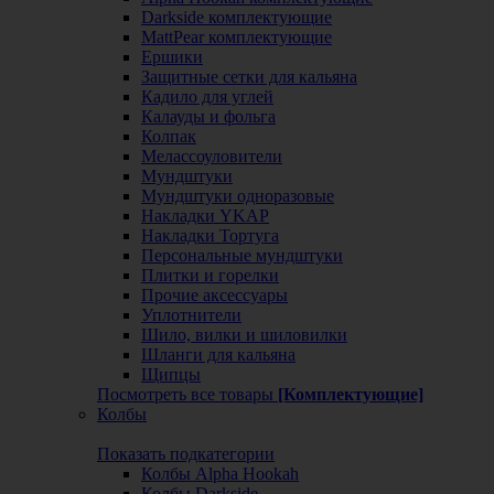
Darkside комплектующие
MattPear комплектующие
Ершики
Защитные сетки для кальяна
Кадило для углей
Калауды и фольга
Колпак
Мелассоуловители
Мундштуки
Мундштуки одноразовые
Накладки YKAP
Накладки Тортуга
Персональные мундштуки
Плитки и горелки
Прочие аксессуары
Уплотнители
Шило, вилки и шиловилки
Шланги для кальяна
Щипцы
Посмотреть все товары
[Комплектующие]
Колбы
Показать подкатегории
Колбы Alpha Hookah
Колбы Darkside