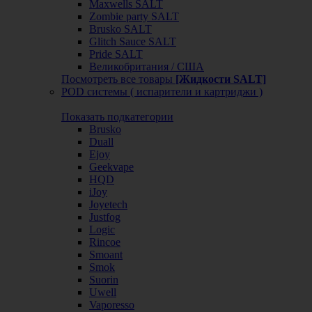
Maxwells SALT
Zombie party SALT
Brusko SALT
Glitch Sauce SALT
Pride SALT
Великобритания / США
Посмотреть все товары
[Жидкости SALT]
POD системы ( испарители и картриджи )
Показать подкатегории
Brusko
Duall
Ejoy
Geekvape
HQD
iJoy
Joyetech
Justfog
Logic
Rincoe
Smoant
Smok
Suorin
Uwell
Vaporesso