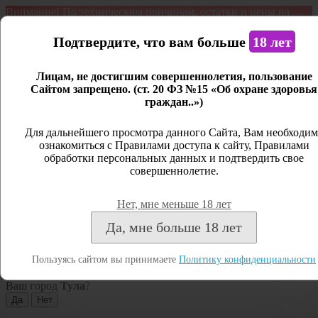
Внимание! По техническим причинам, остатки и цены на
продукцию могут отличаться с фактическим наличием. Сайт
является демонстрационным. Дистанционная продажа не
Подтвердите, что вам больше
18 лет
ведется.
Лицам, не достигшим совершеннолетия, пользование
Открыть сайдбар
Сайтом запрещено. (ст. 20 ФЗ №15 «Об охране здоровья
граждан..»)
Меню
Личный кабинет
Для дальнейшего просмотра данного Сайта, Вам необходим
ознакомиться с Правилами доступа к сайту, Правилами
Закрыть
обработки персональных данных и подтвердить свое
совершеннолетие.
Вход
Регистрация
Нет, мне меньше 18 лет
Поиск
Да, мне больше 18 лет
Посмотреть все результаты
Пользуясь сайтом вы принимаете
Политику конфиденциальности
Тула
Ваш город
Тула
?