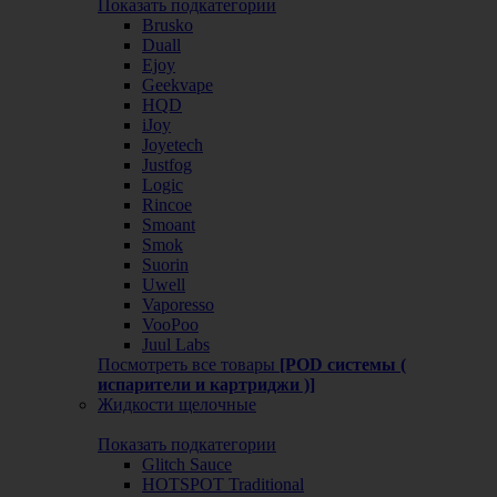
Показать подкатегории
Brusko
Duall
Ejoy
Geekvape
HQD
iJoy
Joyetech
Justfog
Logic
Rincoe
Smoant
Smok
Suorin
Uwell
Vaporesso
VooPoo
Juul Labs
Посмотреть все товары
[POD системы (
испарители и картриджи )]
Жидкости щелочные
Показать подкатегории
Glitch Sauce
HOTSPOT Traditional