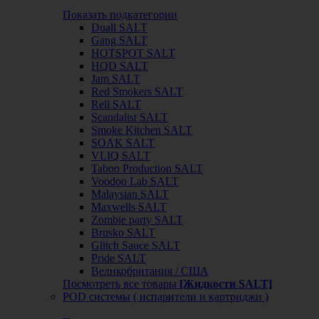
Показать подкатегории
Duall SALT
Gang SALT
HOTSPOT SALT
HQD SALT
Jam SALT
Red Smokers SALT
Rell SALT
Scandalist SALT
Smoke Kitchen SALT
SOAK SALT
VLIQ SALT
Taboo Production SALT
Voodoo Lab SALT
Malaysian SALT
Maxwells SALT
Zombie party SALT
Brusko SALT
Glitch Sauce SALT
Pride SALT
Великобритания / США
Посмотреть все товары
[Жидкости SALT]
POD системы ( испарители и картриджи )