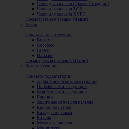
Чаши для кальяна Облако (Аладдин)
Чаши для кальяна ТОР
Чаши для кальяна ХЛГН
Посмотреть все товары
[Чаши]
Уголь
Показать подкатегории
Brusko
Cocoloco
Crown
Darkside
Посмотреть все товары
[Уголь]
Комплектующие
Показать подкатегории
Alpha Hookah комплектующие
Darkside комплектующие
MattPear комплектующие
Ершики
Защитные сетки для кальяна
Кадило для углей
Калауды и фольга
Колпак
Мелассоуловители
Мундштуки