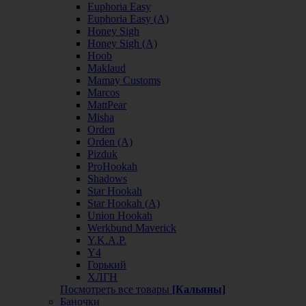
Euphoria Easy
Euphoria Easy (А)
Honey Sigh
Honey Sigh (А)
Hoob
Maklaud
Mamay Customs
Marcos
MattPear
Misha
Orden
Orden (А)
Pizduk
ProHookah
Shadows
Star Hookah
Star Hookah (А)
Union Hookah
Werkbund Maverick
Y.K.A.P.
Y4
Горький
ХЛГН
Посмотреть все товары
[Кальяны]
Баночки