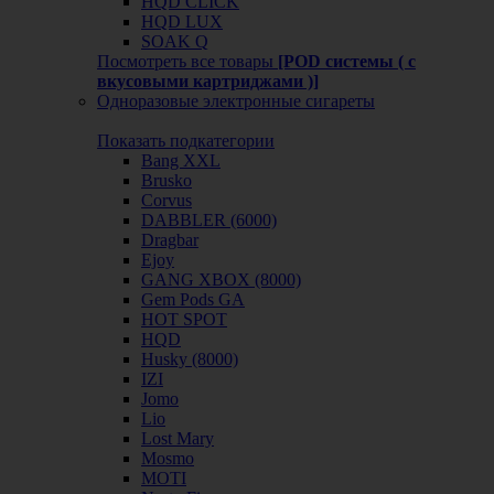
HQD CLICK
HQD LUX
SOAK Q
Посмотреть все товары
[POD системы ( с
вкусовыми картриджами )]
Одноразовые электронные сигареты
Показать подкатегории
Bang XXL
Brusko
Corvus
DABBLER (6000)
Dragbar
Ejoy
GANG XBOX (8000)
Gem Pods GA
HOT SPOT
HQD
Husky (8000)
IZI
Jomo
Lio
Lost Mary
Mosmo
MOTI