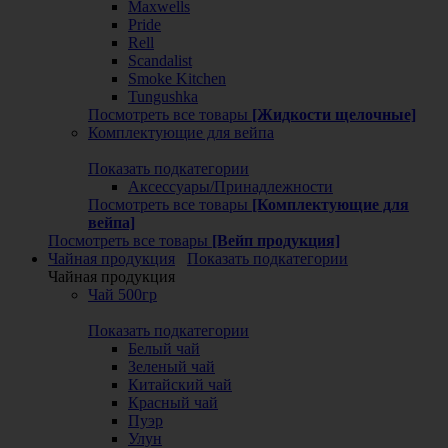
Maxwells
Pride
Rell
Scandalist
Smoke Kitchen
Tungushka
Посмотреть все товары
[Жидкости щелочные]
Комплектующие для вейпа
Показать подкатегории
Аксессуары/Принадлежности
Посмотреть все товары
[Комплектующие для
вейпа]
Посмотреть все товары
[Вейп продукция]
Чайная продукция
Показать подкатегории
Чайная продукция
Чай 500гр
Показать подкатегории
Белый чай
Зеленый чай
Китайский чай
Красный чай
Пуэр
Улун