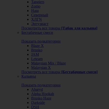
Tangiers
Zomo
Наш
Северный
ХЛГN
Энтузиаст
Посмотреть все товары
[Табак для кальяна]
Бестабачные смеси
Показать подкатегории
Blaze X
Brusko
JAM
Leteam
Malaysian Mix / Blaze
Malaysian X
Посмотреть все товары
[Бестабачные смеси]
Кальяны
Показать подкатегории
Abaryd
Alpha Hookah
Brusko Haze
Darkside
DSH