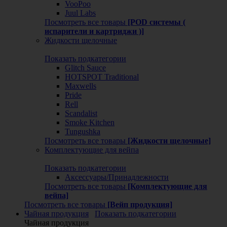
VooPoo
Juul Labs
Посмотреть все товары
[POD системы (
испарители и картриджи )]
Жидкости щелочные
Показать подкатегории
Glitch Sauce
HOTSPOT Traditional
Maxwells
Pride
Rell
Scandalist
Smoke Kitchen
Tungushka
Посмотреть все товары
[Жидкости щелочные]
Комплектующие для вейпа
Показать подкатегории
Аксессуары/Принадлежности
Посмотреть все товары
[Комплектующие для
вейпа]
Посмотреть все товары
[Вейп продукция]
Чайная продукция
Показать подкатегории
Чайная продукция