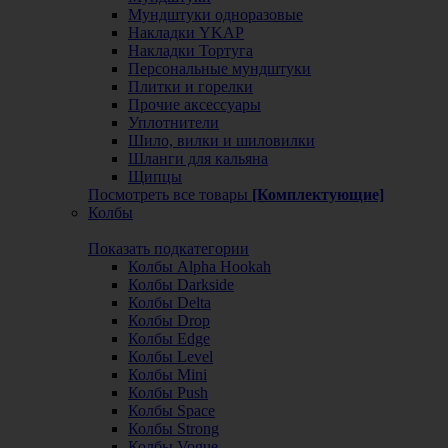
Мундштуки одноразовые
Накладки YKAP
Накладки Тортуга
Персональные мундштуки
Плитки и горелки
Прочие аксессуары
Уплотнители
Шило, вилки и шиловилки
Шланги для кальяна
Щипцы
Посмотреть все товары
[Комплектующие]
Колбы
Показать подкатегории
Колбы Alpha Hookah
Колбы Darkside
Колбы Delta
Колбы Drop
Колбы Edge
Колбы Level
Колбы Mini
Колбы Push
Колбы Space
Колбы Strong
Колбы Vogue