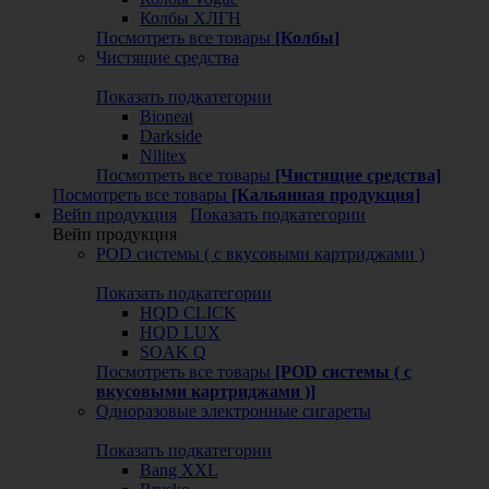
Колбы ХЛГН
Посмотреть все товары
[Колбы]
Чистящие средства
Показать подкатегории
Bioneat
Darkside
Nilitex
Посмотреть все товары
[Чистящие средства]
Посмотреть все товары
[Кальянная продукция]
Вейп продукция
Показать подкатегории
Вейп продукция
POD системы ( с вкусовыми картриджами )
Показать подкатегории
HQD CLICK
HQD LUX
SOAK Q
Посмотреть все товары
[POD системы ( с
вкусовыми картриджами )]
Одноразовые электронные сигареты
Показать подкатегории
Bang XXL