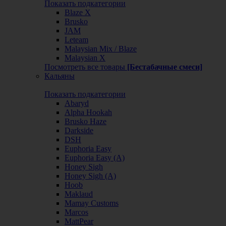
Показать подкатегории
Blaze X
Brusko
JAM
Leteam
Malaysian Mix / Blaze
Malaysian X
Посмотреть все товары
[Бестабачные смеси]
Кальяны
Показать подкатегории
Abaryd
Alpha Hookah
Brusko Haze
Darkside
DSH
Euphoria Easy
Euphoria Easy (А)
Honey Sigh
Honey Sigh (А)
Hoob
Maklaud
Mamay Customs
Marcos
MattPear