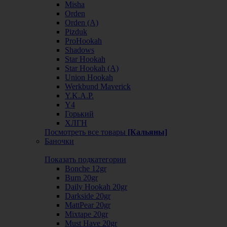
Misha
Orden
Orden (А)
Pizduk
ProHookah
Shadows
Star Hookah
Star Hookah (А)
Union Hookah
Werkbund Maverick
Y.K.A.P.
Y4
Горький
ХЛГН
Посмотреть все товары
[Кальяны]
Баночки
Показать подкатегории
Bonche 12gr
Burn 20gr
Daily Hookah 20gr
Darkside 20gr
MattPear 20gr
Mixtape 20gr
Must Have 20gr