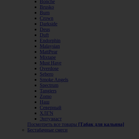
Bonche
Brusko
Burn
Crown
Darkside
Deus
Duft
Endorphin
Malaysian
MattPear
Mixtape
Must Have
Overdose
Sebero
Smoke Angels
Spectrum
Tangiers
Zomo
Наш
Северный
ХЛГN
Энтузиаст
Посмотреть все товары
[Табак для кальяна]
Бестабачные смеси