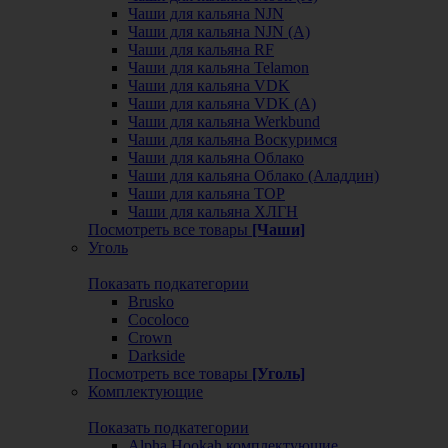
Чаши для кальяна NJN
Чаши для кальяна NJN (А)
Чаши для кальяна RF
Чаши для кальяна Telamon
Чаши для кальяна VDK
Чаши для кальяна VDK (А)
Чаши для кальяна Werkbund
Чаши для кальяна Воскуримся
Чаши для кальяна Облако
Чаши для кальяна Облако (Аладдин)
Чаши для кальяна ТОР
Чаши для кальяна ХЛГН
Посмотреть все товары
[Чаши]
Уголь
Показать подкатегории
Brusko
Cocoloco
Crown
Darkside
Посмотреть все товары
[Уголь]
Комплектующие
Показать подкатегории
Alpha Hookah комплектующие