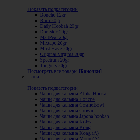
Показать подкатегории
Bonche 12gr
Burn 20gr
Daily Hookah 20gr
Darkside 20gr
MattPear 20gr
Mixtape 20gr
Must Have 20gr
Original Virginia 20gr
Spectrum 20gr
Tangiers 20gr
Посмотреть все товары
[Баночки]
Чаши
Показать подкатегории
Чаши для кальяна Alpha Hookah
Чаши для кальяна Bonche
Чаши для кальяна CosmoBowl
Чаши для кальяна Crown
Чаши для кальяна Japona hookah
Чаши для кальяна Kolos
Чаши для кальяна Kong
Чаши для кальяна Kong (A)
Чаши для кальяна Moon (А)