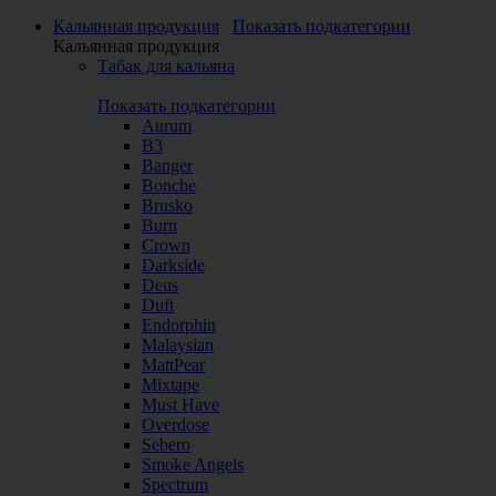
Кальянная продукция
Показать подкатегории
Кальянная продукция
Табак для кальяна
Показать подкатегории
Aurum
B3
Banger
Bonche
Brusko
Burn
Crown
Darkside
Deus
Duft
Endorphin
Malaysian
MattPear
Mixtape
Must Have
Overdose
Sebero
Smoke Angels
Spectrum