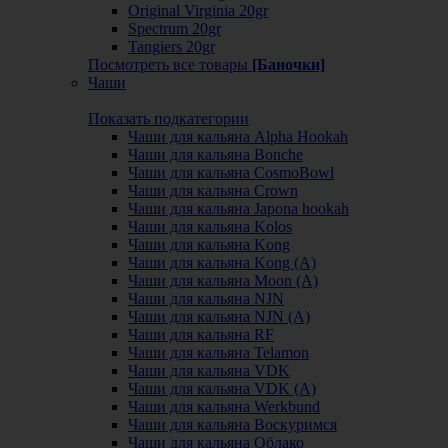
Original Virginia 20gr
Spectrum 20gr
Tangiers 20gr
Посмотреть все товары
[Баночки]
Чаши
Показать подкатегории
Чаши для кальяна Alpha Hookah
Чаши для кальяна Bonche
Чаши для кальяна CosmoBowl
Чаши для кальяна Crown
Чаши для кальяна Japona hookah
Чаши для кальяна Kolos
Чаши для кальяна Kong
Чаши для кальяна Kong (A)
Чаши для кальяна Moon (А)
Чаши для кальяна NJN
Чаши для кальяна NJN (А)
Чаши для кальяна RF
Чаши для кальяна Telamon
Чаши для кальяна VDK
Чаши для кальяна VDK (А)
Чаши для кальяна Werkbund
Чаши для кальяна Воскуримся
Чаши для кальяна Облако