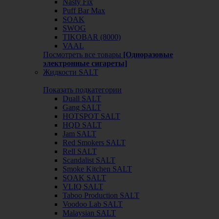
Nasty Fix
Puff Bar Max
SOAK
SWOG
TIKOBAR (8000)
VAAL
Посмотреть все товары
[Одноразовые
электронные сигареты]
Жидкости SALT
Показать подкатегории
Duall SALT
Gang SALT
HOTSPOT SALT
HQD SALT
Jam SALT
Red Smokers SALT
Rell SALT
Scandalist SALT
Smoke Kitchen SALT
SOAK SALT
VLIQ SALT
Taboo Production SALT
Voodoo Lab SALT
Malaysian SALT