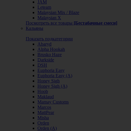
JAM
Leteam
Malaysian Mix / Blaze
Malaysian X
Посмотреть все товары
[Бестабачные смеси]
Кальяны
Показать подкатегории
Abaryd
Alpha Hookah
Brusko Haze
Darkside
DSH
Euphoria Easy
Euphoria Easy (А)
Honey Sigh
Honey Sigh (А)
Hoob
Maklaud
Mamay Customs
Marcos
MattPear
Misha
Orden
Orden (А)