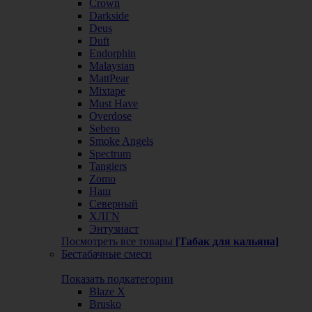
Crown
Darkside
Deus
Duft
Endorphin
Malaysian
MattPear
Mixtape
Must Have
Overdose
Sebero
Smoke Angels
Spectrum
Tangiers
Zomo
Наш
Северный
ХЛГN
Энтузиаст
Посмотреть все товары
[Табак для кальяна]
Бестабачные смеси
Показать подкатегории
Blaze X
Brusko