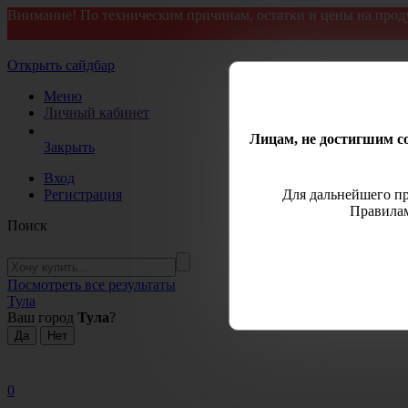
Внимание! По техническим причинам, остатки и цены на прод
Открыть сайдбар
Меню
Личный кабинет
Лицам, не достигшим со
Закрыть
Вход
Регистрация
Для дальнейшего пр
Правилам
Поиск
Посмотреть все результаты
Тула
Ваш город
Тула
?
0