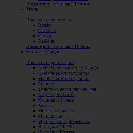
Посмотреть все товары
[Чаши]
Уголь
Показать подкатегории
Brusko
Cocoloco
Crown
Darkside
Посмотреть все товары
[Уголь]
Комплектующие
Показать подкатегории
Alpha Hookah комплектующие
Darkside комплектующие
MattPear комплектующие
Ершики
Защитные сетки для кальяна
Кадило для углей
Калауды и фольга
Колпак
Мелассоуловители
Мундштуки
Мундштуки одноразовые
Накладки YKAP
Накладки Тортуга