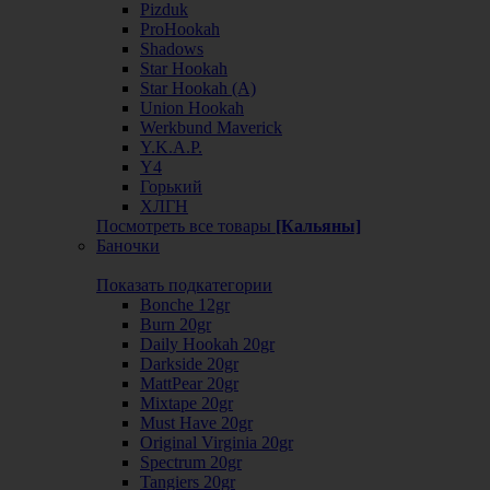
Pizduk
ProHookah
Shadows
Star Hookah
Star Hookah (А)
Union Hookah
Werkbund Maverick
Y.K.A.P.
Y4
Горький
ХЛГН
Посмотреть все товары
[Кальяны]
Баночки
Показать подкатегории
Bonche 12gr
Burn 20gr
Daily Hookah 20gr
Darkside 20gr
MattPear 20gr
Mixtape 20gr
Must Have 20gr
Original Virginia 20gr
Spectrum 20gr
Tangiers 20gr