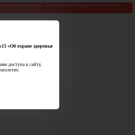
я демонстрационным. Дистанционная продажа не ведется.
№15 «Об охране здоровья
ми доступа к сайту,
ннолетие.