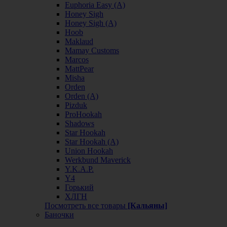
Euphoria Easy (А)
Honey Sigh
Honey Sigh (А)
Hoob
Maklaud
Mamay Customs
Marcos
MattPear
Misha
Orden
Orden (А)
Pizduk
ProHookah
Shadows
Star Hookah
Star Hookah (А)
Union Hookah
Werkbund Maverick
Y.K.A.P.
Y4
Горький
ХЛГН
Посмотреть все товары
[Кальяны]
Баночки