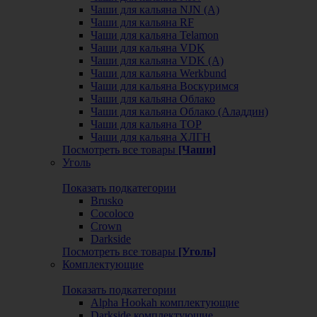
Чаши для кальяна NJN (А)
Чаши для кальяна RF
Чаши для кальяна Telamon
Чаши для кальяна VDK
Чаши для кальяна VDK (А)
Чаши для кальяна Werkbund
Чаши для кальяна Воскуримся
Чаши для кальяна Облако
Чаши для кальяна Облако (Аладдин)
Чаши для кальяна ТОР
Чаши для кальяна ХЛГН
Посмотреть все товары
[Чаши]
Уголь
Показать подкатегории
Brusko
Cocoloco
Crown
Darkside
Посмотреть все товары
[Уголь]
Комплектующие
Показать подкатегории
Alpha Hookah комплектующие
Darkside комплектующие