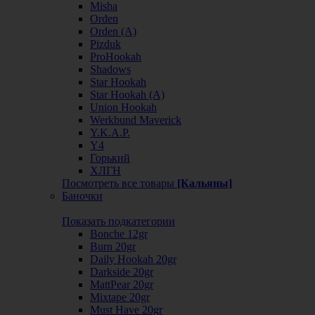
Misha
Orden
Orden (А)
Pizduk
ProHookah
Shadows
Star Hookah
Star Hookah (А)
Union Hookah
Werkbund Maverick
Y.K.A.P.
Y4
Горький
ХЛГН
Посмотреть все товары
[Кальяны]
Баночки
Показать подкатегории
Bonche 12gr
Burn 20gr
Daily Hookah 20gr
Darkside 20gr
MattPear 20gr
Mixtape 20gr
Must Have 20gr