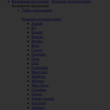
Кальянная продукция
Показать подкатегории
Кальянная продукция
Табак для кальяна
Показать подкатегории
Aurum
B3
Banger
Bonche
Brusko
Burn
Crown
Darkside
Deus
Duft
Endorphin
Malaysian
MattPear
Mixtape
Must Have
Overdose
Sebero
Smoke Angels
Spectrum
Tangiers