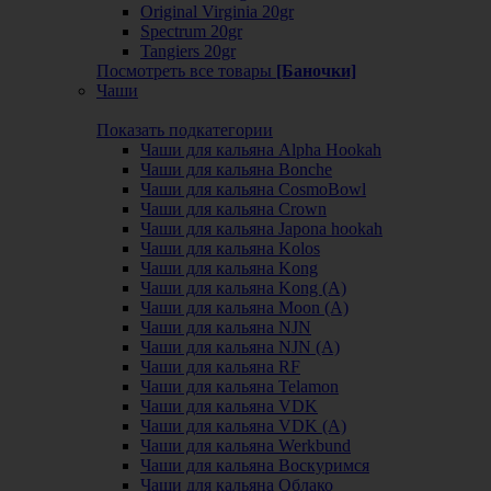
Original Virginia 20gr
Spectrum 20gr
Tangiers 20gr
Посмотреть все товары
[Баночки]
Чаши
Показать подкатегории
Чаши для кальяна Alpha Hookah
Чаши для кальяна Bonche
Чаши для кальяна CosmoBowl
Чаши для кальяна Crown
Чаши для кальяна Japona hookah
Чаши для кальяна Kolos
Чаши для кальяна Kong
Чаши для кальяна Kong (A)
Чаши для кальяна Moon (А)
Чаши для кальяна NJN
Чаши для кальяна NJN (А)
Чаши для кальяна RF
Чаши для кальяна Telamon
Чаши для кальяна VDK
Чаши для кальяна VDK (А)
Чаши для кальяна Werkbund
Чаши для кальяна Воскуримся
Чаши для кальяна Облако