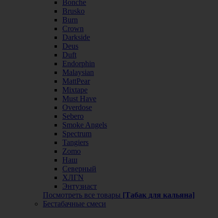
Bonche
Brusko
Burn
Crown
Darkside
Deus
Duft
Endorphin
Malaysian
MattPear
Mixtape
Must Have
Overdose
Sebero
Smoke Angels
Spectrum
Tangiers
Zomo
Наш
Северный
ХЛГN
Энтузиаст
Посмотреть все товары
[Табак для кальяна]
Бестабачные смеси