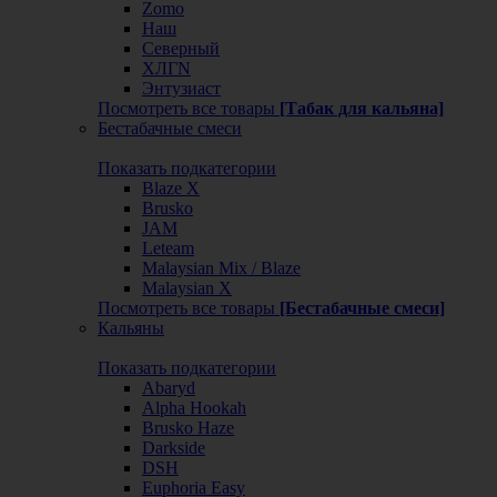
Zomo
Наш
Северный
ХЛГN
Энтузиаст
Посмотреть все товары
[Табак для кальяна]
Бестабачные смеси
Показать подкатегории
Blaze X
Brusko
JAM
Leteam
Malaysian Mix / Blaze
Malaysian X
Посмотреть все товары
[Бестабачные смеси]
Кальяны
Показать подкатегории
Abaryd
Alpha Hookah
Brusko Haze
Darkside
DSH
Euphoria Easy