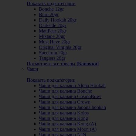
Показать подкатегории
Bonche 12gr
Burn 20gr
Daily Hookah 20gr
Darkside 20gr
MattPear 20gr
Mixtape 20gr
Must Have 20gr
Original Virginia 20gr
Spectrum 20gr
Tangiers 20gr
Посмотреть все товары
[Баночки]
Чаши
Показать подкатегории
Чаши для кальяна Alpha Hookah
Чаши для кальяна Bonche
Чаши для кальяна CosmoBowl
Чаши для кальяна Crown
Чаши для кальяна Japona hookah
Чаши для кальяна Kolos
Чаши для кальяна Kong
Чаши для кальяна Kong (A)
Чаши для кальяна Moon (А)
Чаши для кальяна NJN