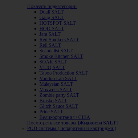
Показать подкатегории
Duall SALT
Gang SALT
HOTSPOT SALT
HQD SALT
Jam SALT
Red Smokers SALT
Rell SALT
Scandalist SALT
Smoke Kitchen SALT
SOAK SALT
VLIQ SALT
Taboo Production SALT
Voodoo Lab SALT
Malaysian SALT
Maxwells SALT
Zombie party SALT
Brusko SALT
Glitch Sauce SALT
Pride SALT
Великобритания / США
Посмотреть все товары
[Жидкости SALT]
POD системы ( испарители и картриджи )