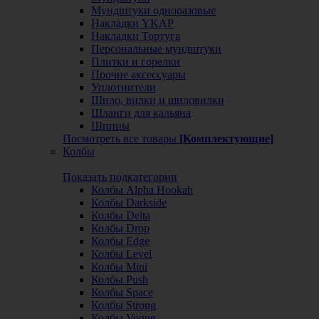
Мундштуки одноразовые
Накладки YKAP
Накладки Тортуга
Персональные мундштуки
Плитки и горелки
Прочие аксессуары
Уплотнители
Шило, вилки и шиловилки
Шланги для кальяна
Щипцы
Посмотреть все товары
[Комплектующие]
Колбы
Показать подкатегории
Колбы Alpha Hookah
Колбы Darkside
Колбы Delta
Колбы Drop
Колбы Edge
Колбы Level
Колбы Mini
Колбы Push
Колбы Space
Колбы Strong
Колбы Vogue