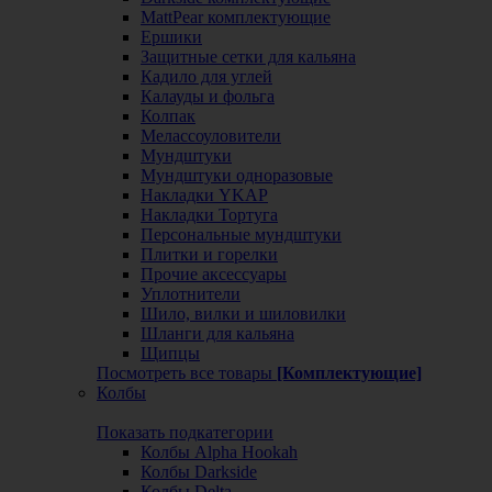
MattPear комплектующие
Ершики
Защитные сетки для кальяна
Кадило для углей
Калауды и фольга
Колпак
Мелассоуловители
Мундштуки
Мундштуки одноразовые
Накладки YKAP
Накладки Тортуга
Персональные мундштуки
Плитки и горелки
Прочие аксессуары
Уплотнители
Шило, вилки и шиловилки
Шланги для кальяна
Щипцы
Посмотреть все товары
[Комплектующие]
Колбы
Показать подкатегории
Колбы Alpha Hookah
Колбы Darkside
Колбы Delta