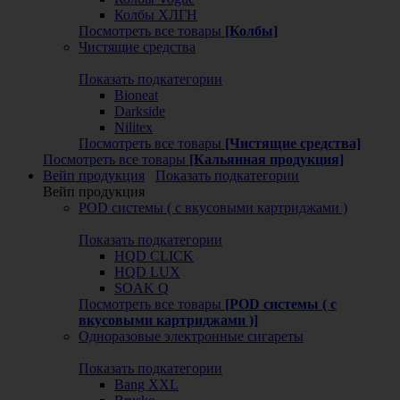
Колбы ХЛГН
Посмотреть все товары
[Колбы]
Чистящие средства
Показать подкатегории
Bioneat
Darkside
Nilitex
Посмотреть все товары
[Чистящие средства]
Посмотреть все товары
[Кальянная продукция]
Вейп продукция
Показать подкатегории
Вейп продукция
POD системы ( с вкусовыми картриджами )
Показать подкатегории
HQD CLICK
HQD LUX
SOAK Q
Посмотреть все товары
[POD системы ( с
вкусовыми картриджами )]
Одноразовые электронные сигареты
Показать подкатегории
Bang XXL