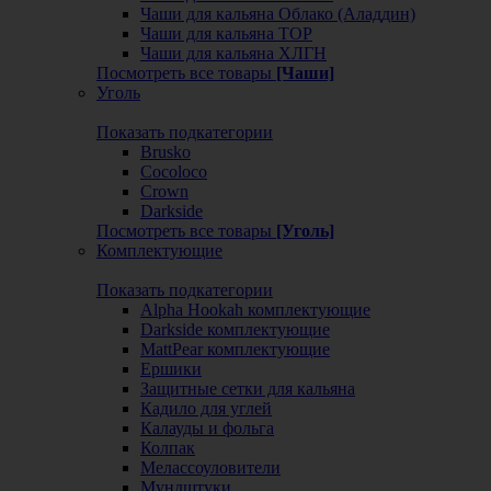
Чаши для кальяна Облако (Аладдин)
Чаши для кальяна ТОР
Чаши для кальяна ХЛГН
Посмотреть все товары
[Чаши]
Уголь
Показать подкатегории
Brusko
Cocoloco
Crown
Darkside
Посмотреть все товары
[Уголь]
Комплектующие
Показать подкатегории
Alpha Hookah комплектующие
Darkside комплектующие
MattPear комплектующие
Ершики
Защитные сетки для кальяна
Кадило для углей
Калауды и фольга
Колпак
Мелассоуловители
Мундштуки