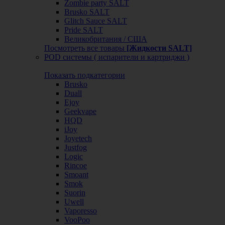
Zombie party SALT
Brusko SALT
Glitch Sauce SALT
Pride SALT
Великобритания / США
Посмотреть все товары
[Жидкости SALT]
POD системы ( испарители и картриджи )
Показать подкатегории
Brusko
Duall
Ejoy
Geekvape
HQD
iJoy
Joyetech
Justfog
Logic
Rincoe
Smoant
Smok
Suorin
Uwell
Vaporesso
VooPoo