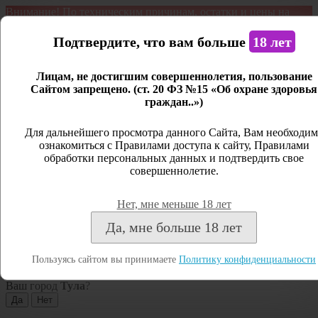
Внимание! По техническим причинам, остатки и цены на
продукцию могут отличаться с фактическим наличием. Сайт
является демонстрационным. Дистанционная продажа не
Подтвердите, что вам больше
18 лет
ведется.
Лицам, не достигшим совершеннолетия, пользование
Открыть сайдбар
Сайтом запрещено. (ст. 20 ФЗ №15 «Об охране здоровья
граждан..»)
Меню
Личный кабинет
Для дальнейшего просмотра данного Сайта, Вам необходим
ознакомиться с Правилами доступа к сайту, Правилами
Закрыть
обработки персональных данных и подтвердить свое
совершеннолетие.
Вход
Регистрация
Нет, мне меньше 18 лет
Поиск
Да, мне больше 18 лет
Посмотреть все результаты
Пользуясь сайтом вы принимаете
Политику конфиденциальности
Тула
Ваш город
Тула
?