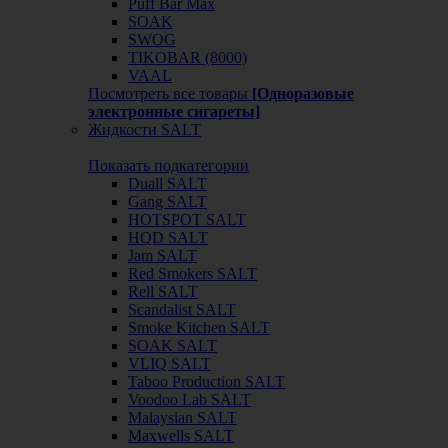
Puff Bar Max
SOAK
SWOG
TIKOBAR (8000)
VAAL
Посмотреть все товары
[Одноразовые
электронные сигареты]
Жидкости SALT
Показать подкатегории
Duall SALT
Gang SALT
HOTSPOT SALT
HQD SALT
Jam SALT
Red Smokers SALT
Rell SALT
Scandalist SALT
Smoke Kitchen SALT
SOAK SALT
VLIQ SALT
Taboo Production SALT
Voodoo Lab SALT
Malaysian SALT
Maxwells SALT