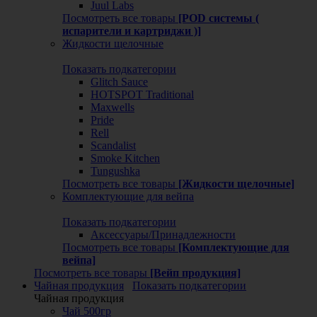
Juul Labs
Посмотреть все товары
[POD системы (
испарители и картриджи )]
Жидкости щелочные
Показать подкатегории
Glitch Sauce
HOTSPOT Traditional
Maxwells
Pride
Rell
Scandalist
Smoke Kitchen
Tungushka
Посмотреть все товары
[Жидкости щелочные]
Комплектующие для вейпа
Показать подкатегории
Аксессуары/Принадлежности
Посмотреть все товары
[Комплектующие для
вейпа]
Посмотреть все товары
[Вейп продукция]
Чайная продукция
Показать подкатегории
Чайная продукция
Чай 500гр