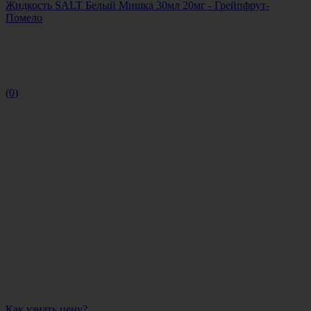
Жидкость SALT Белый Мишка 30мл 20мг - Грейпфрут-
Помело
(0)
Как узнать цену?