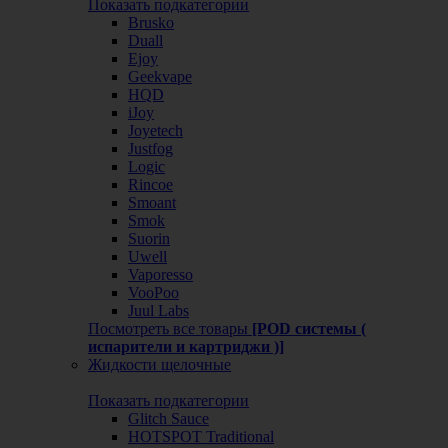
Показать подкатегории
Brusko
Duall
Ejoy
Geekvape
HQD
iJoy
Joyetech
Justfog
Logic
Rincoe
Smoant
Smok
Suorin
Uwell
Vaporesso
VooPoo
Juul Labs
Посмотреть все товары
[POD системы (
испарители и картриджи )]
Жидкости щелочные
Показать подкатегории
Glitch Sauce
HOTSPOT Traditional