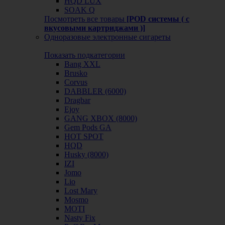
HQD LUX
SOAK Q
Посмотреть все товары
[POD системы ( с
вкусовыми картриджами )]
Одноразовые электронные сигареты
Показать подкатегории
Bang XXL
Brusko
Corvus
DABBLER (6000)
Dragbar
Ejoy
GANG XBOX (8000)
Gem Pods GA
HOT SPOT
HQD
Husky (8000)
IZI
Jomo
Lio
Lost Mary
Mosmo
MOTI
Nasty Fix