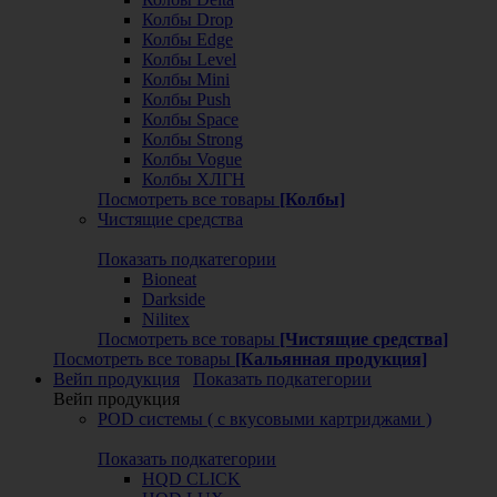
Колбы Drop
Колбы Edge
Колбы Level
Колбы Mini
Колбы Push
Колбы Space
Колбы Strong
Колбы Vogue
Колбы ХЛГН
Посмотреть все товары
[Колбы]
Чистящие средства
Показать подкатегории
Bioneat
Darkside
Nilitex
Посмотреть все товары
[Чистящие средства]
Посмотреть все товары
[Кальянная продукция]
Вейп продукция
Показать подкатегории
Вейп продукция
POD системы ( с вкусовыми картриджами )
Показать подкатегории
HQD CLICK