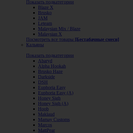
Показать подкатегории
Blaze X
Brusko
JAM
Leteam
Malaysian Mix / Blaze
Malaysian X
Посмотреть все товары
[Бестабачные смеси]
Кальяны
Показать подкатегории
Abaryd
Alpha Hookah
Brusko Haze
Darkside
DSH
Euphoria Easy
Euphoria Easy (А)
Honey Sigh
Honey Sigh (А)
Hoob
Maklaud
Mamay Customs
Marcos
MattPear