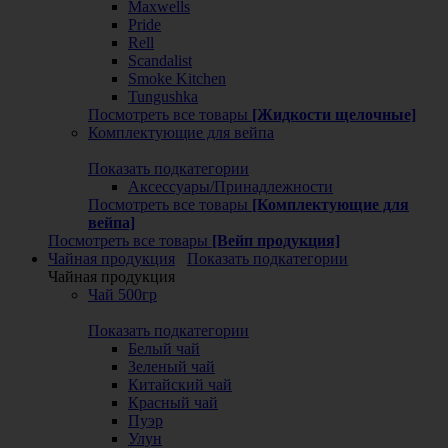
Maxwells
Pride
Rell
Scandalist
Smoke Kitchen
Tungushka
Посмотреть все товары
[Жидкости щелочные]
Комплектующие для вейпа
Показать подкатегории
Аксессуары/Принадлежности
Посмотреть все товары
[Комплектующие для
вейпа]
Посмотреть все товары
[Вейп продукция]
Чайная продукция
Показать подкатегории
Чайная продукция
Чай 500гр
Показать подкатегории
Белый чай
Зеленый чай
Китайский чай
Красный чай
Пуэр
Улун