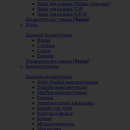
Чаши для кальяна Облако (Аладдин)
Чаши для кальяна ТОР
Чаши для кальяна ХЛГН
Посмотреть все товары
[Чаши]
Уголь
Показать подкатегории
Brusko
Cocoloco
Crown
Darkside
Посмотреть все товары
[Уголь]
Комплектующие
Показать подкатегории
Alpha Hookah комплектующие
Darkside комплектующие
MattPear комплектующие
Ершики
Защитные сетки для кальяна
Кадило для углей
Калауды и фольга
Колпак
Мелассоуловители
Мундштуки