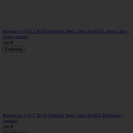
Жидкость SALT HQD Original 30мл 20мг HARD Lemon Lime -
Лайм-лимон
390
₽
В корзину
Жидкость SALT HQD Original 30мл 20мг HARD Pineapple -
Ананас
390
₽