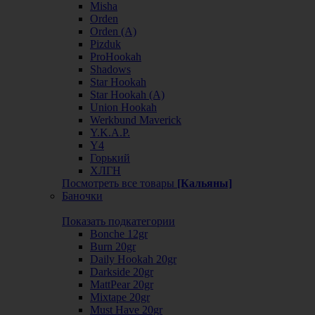
Misha
Orden
Orden (А)
Pizduk
ProHookah
Shadows
Star Hookah
Star Hookah (А)
Union Hookah
Werkbund Maverick
Y.K.A.P.
Y4
Горький
ХЛГН
Посмотреть все товары
[Кальяны]
Баночки
Показать подкатегории
Bonche 12gr
Burn 20gr
Daily Hookah 20gr
Darkside 20gr
MattPear 20gr
Mixtape 20gr
Must Have 20gr