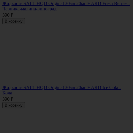
Жидкость SALT HQD Original 30мл 20мг HARD Fresh Berries -
Черника-малина-виноград
390
₽
В корзину
Жидкость SALT HQD Original 30мл 20мг HARD Ice Cola -
Кола
390
₽
В корзину