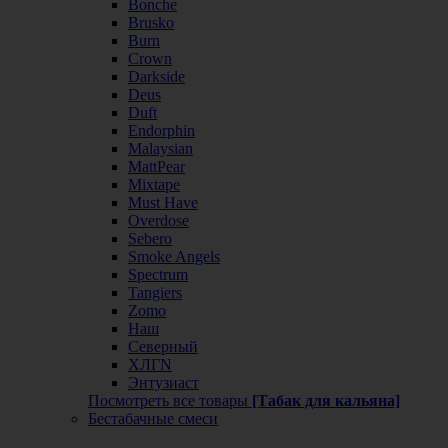
Bonche
Brusko
Burn
Crown
Darkside
Deus
Duft
Endorphin
Malaysian
MattPear
Mixtape
Must Have
Overdose
Sebero
Smoke Angels
Spectrum
Tangiers
Zomo
Наш
Северный
ХЛГN
Энтузиаст
Посмотреть все товары
[Табак для кальяна]
Бестабачные смеси