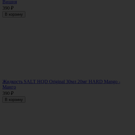
Вишня
390
₽
В корзину
Жидкость SALT HQD Original 30мл 20мг HARD Mango -
Манго
390
₽
В корзину