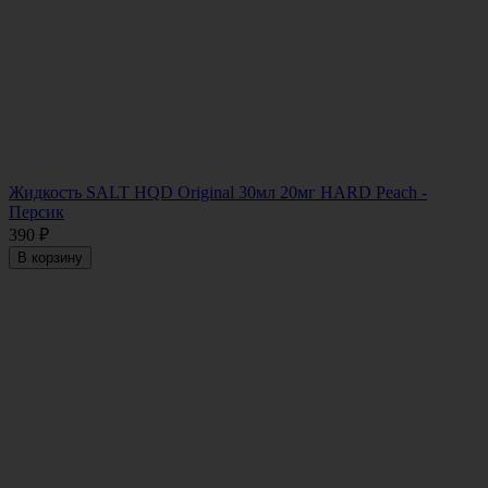
Жидкость SALT HQD Original 30мл 20мг HARD Peach -
Персик
390
₽
В корзину