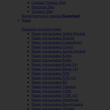
Original Virginia 20gr
Spectrum 20gr
Tangiers 20gr
Посмотреть все товары
[Баночки]
Чаши
Показать подкатегории
Чаши для кальяна Alpha Hookah
Чаши для кальяна Bonche
Чаши для кальяна CosmoBowl
Чаши для кальяна Crown
Чаши для кальяна Japona hookah
Чаши для кальяна Kolos
Чаши для кальяна Kong
Чаши для кальяна Kong (A)
Чаши для кальяна Moon (А)
Чаши для кальяна NJN
Чаши для кальяна NJN (А)
Чаши для кальяна RF
Чаши для кальяна Telamon
Чаши для кальяна VDK
Чаши для кальяна VDK (А)
Чаши для кальяна Werkbund
Чаши для кальяна Воскуримся
Чаши для кальяна Облако