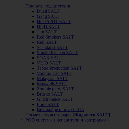
Показать подкатегории
Duall SALT
Gang SALT
HOTSPOT SALT
HQD SALT
Jam SALT
Red Smokers SALT
Rell SALT
Scandalist SALT
Smoke Kitchen SALT
SOAK SALT
VLIQ SALT
Taboo Production SALT
Voodoo Lab SALT
Malaysian SALT
Maxwells SALT
Zombie party SALT
Brusko SALT
Glitch Sauce SALT
Pride SALT
Великобритания / США
Посмотреть все товары
[Жидкости SALT]
POD системы ( испарители и картриджи )