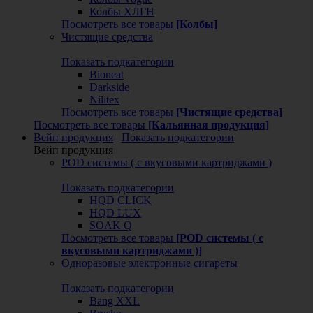
Колбы ХЛГН
Посмотреть все товары
[Колбы]
Чистящие средства
Показать подкатегории
Bioneat
Darkside
Nilitex
Посмотреть все товары
[Чистящие средства]
Посмотреть все товары
[Кальянная продукция]
Вейп продукция
Показать подкатегории
Вейп продукция
POD системы ( с вкусовыми картриджами )
Показать подкатегории
HQD CLICK
HQD LUX
SOAK Q
Посмотреть все товары
[POD системы ( с
вкусовыми картриджами )]
Одноразовые электронные сигареты
Показать подкатегории
Bang XXL