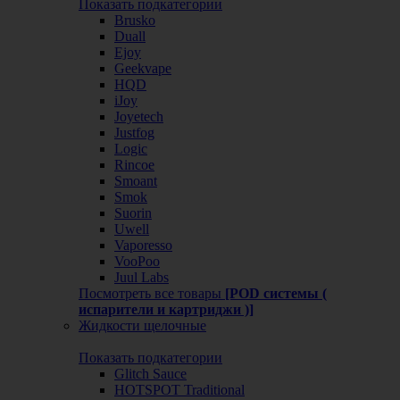
Показать подкатегории
Brusko
Duall
Ejoy
Geekvape
HQD
iJoy
Joyetech
Justfog
Logic
Rincoe
Smoant
Smok
Suorin
Uwell
Vaporesso
VooPoo
Juul Labs
Посмотреть все товары
[POD системы (
испарители и картриджи )]
Жидкости щелочные
Показать подкатегории
Glitch Sauce
HOTSPOT Traditional