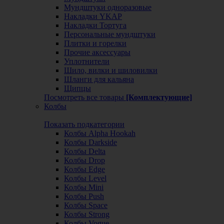
Мундштуки одноразовые
Накладки YKAP
Накладки Тортуга
Персональные мундштуки
Плитки и горелки
Прочие аксессуары
Уплотнители
Шило, вилки и шиловилки
Шланги для кальяна
Щипцы
Посмотреть все товары
[Комплектующие]
Колбы
Показать подкатегории
Колбы Alpha Hookah
Колбы Darkside
Колбы Delta
Колбы Drop
Колбы Edge
Колбы Level
Колбы Mini
Колбы Push
Колбы Space
Колбы Strong
Колбы Vogue