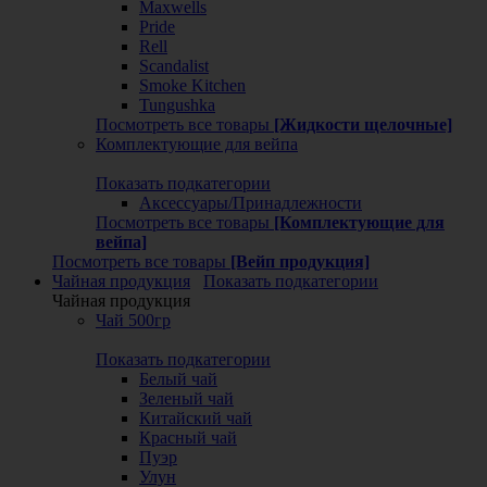
Maxwells
Pride
Rell
Scandalist
Smoke Kitchen
Tungushka
Посмотреть все товары
[Жидкости щелочные]
Комплектующие для вейпа
Показать подкатегории
Аксессуары/Принадлежности
Посмотреть все товары
[Комплектующие для
вейпа]
Посмотреть все товары
[Вейп продукция]
Чайная продукция
Показать подкатегории
Чайная продукция
Чай 500гр
Показать подкатегории
Белый чай
Зеленый чай
Китайский чай
Красный чай
Пуэр
Улун