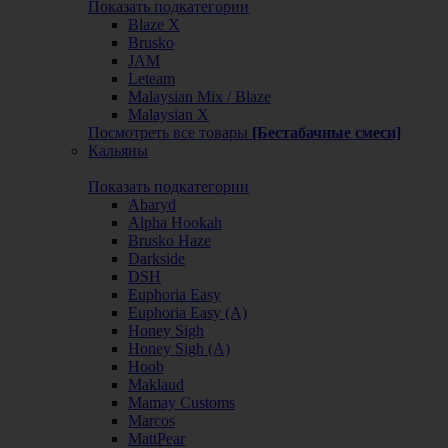
Показать подкатегории
Blaze X
Brusko
JAM
Leteam
Malaysian Mix / Blaze
Malaysian X
Посмотреть все товары
[Бестабачные смеси]
Кальяны
Показать подкатегории
Abaryd
Alpha Hookah
Brusko Haze
Darkside
DSH
Euphoria Easy
Euphoria Easy (А)
Honey Sigh
Honey Sigh (А)
Hoob
Maklaud
Mamay Customs
Marcos
MattPear