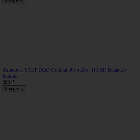
В корзину
Жидкость SALT HQD Original 30мл 20мг HARD Banana -
Банана
390
₽
В корзину