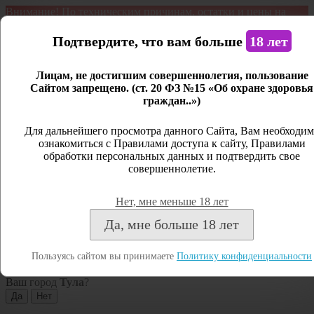
Внимание! По техническим причинам, остатки и цены на
продукцию могут отличаться с фактическим наличием. Сайт
является демонстрационным. Дистанционная продажа не
Подтвердите, что вам больше
18 лет
ведется.
Лицам, не достигшим совершеннолетия, пользование
Открыть сайдбар
Сайтом запрещено. (ст. 20 ФЗ №15 «Об охране здоровья
граждан..»)
Меню
Личный кабинет
Для дальнейшего просмотра данного Сайта, Вам необходим
ознакомиться с Правилами доступа к сайту, Правилами
Закрыть
обработки персональных данных и подтвердить свое
совершеннолетие.
Вход
Регистрация
Нет, мне меньше 18 лет
Поиск
Да, мне больше 18 лет
Посмотреть все результаты
Пользуясь сайтом вы принимаете
Политику конфиденциальности
Тула
Ваш город
Тула
?