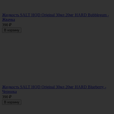
Жидкость SALT HQD Original 30мл 20мг HARD Bubblegum -
Жвачка
390
₽
В корзину
Жидкость SALT HQD Original 30мл 20мг HARD Blueberry -
Черника
390
₽
В корзину