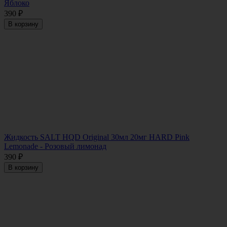
Яблоко
390
₽
В корзину
Жидкость SALT HQD Original 30мл 20мг HARD Pink
Lemonade - Розовый лимонад
390
₽
В корзину