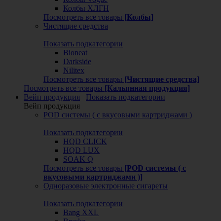
Колбы ХЛГН
Посмотреть все товары
[Колбы]
Чистящие средства
Показать подкатегории
Bioneat
Darkside
Nilitex
Посмотреть все товары
[Чистящие средства]
Посмотреть все товары
[Кальянная продукция]
Вейп продукция
Показать подкатегории
Вейп продукция
POD системы ( с вкусовыми картриджами )
Показать подкатегории
HQD CLICK
HQD LUX
SOAK Q
Посмотреть все товары
[POD системы ( с
вкусовыми картриджами )]
Одноразовые электронные сигареты
Показать подкатегории
Bang XXL