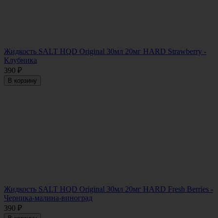
Жидкость SALT HQD Original 30мл 20мг HARD Strawberry -
Клубника
390
₽
В корзину
Жидкость SALT HQD Original 30мл 20мг HARD Fresh Berries -
Черника-малина-виноград
390
₽