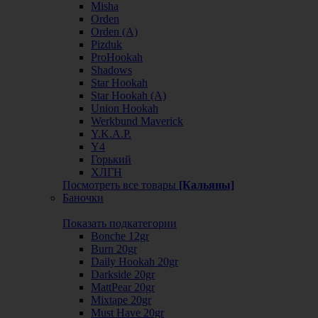
Misha
Orden
Orden (А)
Pizduk
ProHookah
Shadows
Star Hookah
Star Hookah (А)
Union Hookah
Werkbund Maverick
Y.K.A.P.
Y4
Горький
ХЛГН
Посмотреть все товары
[Кальяны]
Баночки
Показать подкатегории
Bonche 12gr
Burn 20gr
Daily Hookah 20gr
Darkside 20gr
MattPear 20gr
Mixtape 20gr
Must Have 20gr