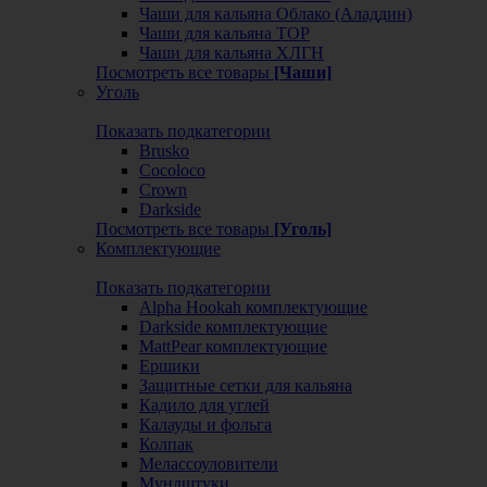
Чаши для кальяна Облако (Аладдин)
Чаши для кальяна ТОР
Чаши для кальяна ХЛГН
Посмотреть все товары
[Чаши]
Уголь
Показать подкатегории
Brusko
Cocoloco
Crown
Darkside
Посмотреть все товары
[Уголь]
Комплектующие
Показать подкатегории
Alpha Hookah комплектующие
Darkside комплектующие
MattPear комплектующие
Ершики
Защитные сетки для кальяна
Кадило для углей
Калауды и фольга
Колпак
Мелассоуловители
Мундштуки