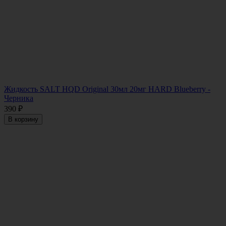
Жидкость SALT HQD Original 30мл 20мг HARD Blueberry -
Черника
390
₽
В корзину