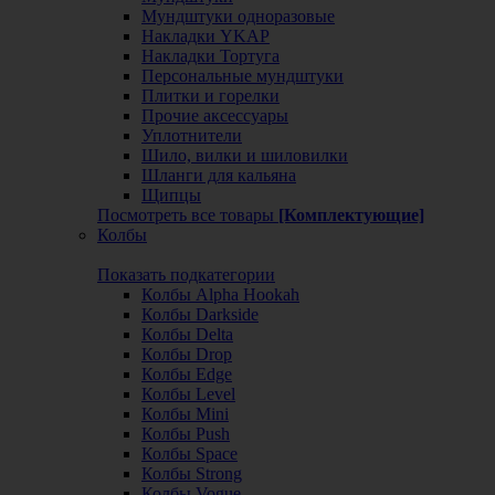
Мундштуки одноразовые
Накладки YKAP
Накладки Тортуга
Персональные мундштуки
Плитки и горелки
Прочие аксессуары
Уплотнители
Шило, вилки и шиловилки
Шланги для кальяна
Щипцы
Посмотреть все товары
[Комплектующие]
Колбы
Показать подкатегории
Колбы Alpha Hookah
Колбы Darkside
Колбы Delta
Колбы Drop
Колбы Edge
Колбы Level
Колбы Mini
Колбы Push
Колбы Space
Колбы Strong
Колбы Vogue