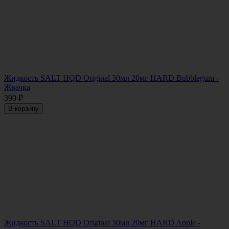
Жидкость SALT HQD Original 30мл 20мг HARD Bubblegum -
Жвачка
390
₽
В корзину
Жидкость SALT HQD Original 30мл 20мг HARD Apple -