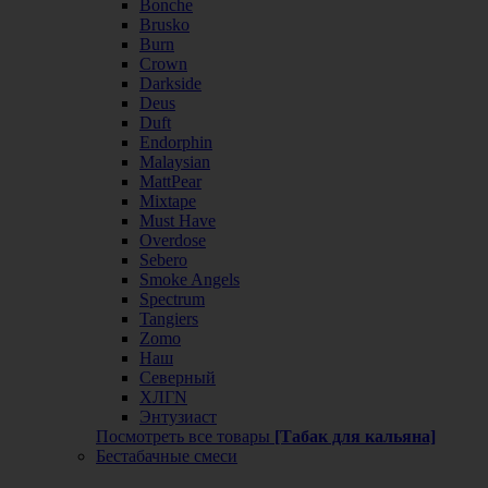
Bonche
Brusko
Burn
Crown
Darkside
Deus
Duft
Endorphin
Malaysian
MattPear
Mixtape
Must Have
Overdose
Sebero
Smoke Angels
Spectrum
Tangiers
Zomo
Наш
Северный
ХЛГN
Энтузиаст
Посмотреть все товары
[Табак для кальяна]
Бестабачные смеси