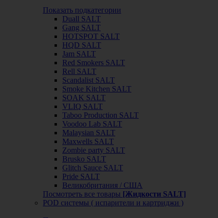
Показать подкатегории
Duall SALT
Gang SALT
HOTSPOT SALT
HQD SALT
Jam SALT
Red Smokers SALT
Rell SALT
Scandalist SALT
Smoke Kitchen SALT
SOAK SALT
VLIQ SALT
Taboo Production SALT
Voodoo Lab SALT
Malaysian SALT
Maxwells SALT
Zombie party SALT
Brusko SALT
Glitch Sauce SALT
Pride SALT
Великобритания / США
Посмотреть все товары
[Жидкости SALT]
POD системы ( испарители и картриджи )