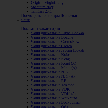
Original Virginia 20gr
Spectrum 20gr
Tangiers 20gr
Посмотреть все товары
[Баночки]
Чаши
Показать подкатегории
Чаши для кальяна Alpha Hookah
Чаши для кальяна Bonche
Чаши для кальяна CosmoBowl
Чаши для кальяна Crown
Чаши для кальяна Japona hookah
Чаши для кальяна Kolos
Чаши для кальяна Kong
Чаши для кальяна Kong (A)
Чаши для кальяна Moon (А)
Чаши для кальяна NJN
Чаши для кальяна NJN (А)
Чаши для кальяна RF
Чаши для кальяна Telamon
Чаши для кальяна VDK
Чаши для кальяна VDK (А)
Чаши для кальяна Werkbund
Чаши для кальяна Воскуримся
Чаши для кальяна Облако