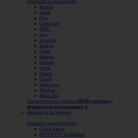
Показать подкатегории
Brusko
Duall
Ejoy
Geekvape
HQD
iJoy
Joyetech
Justfog
Logic
Rincoe
Smoant
Smok
Suorin
Uwell
Vaporesso
VooPoo
Juul Labs
Посмотреть все товары
[POD системы (
испарители и картриджи )]
Жидкости щелочные
Показать подкатегории
Glitch Sauce
HOTSPOT Traditional