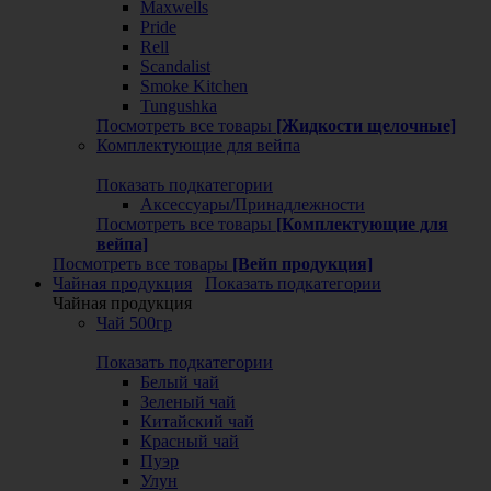
Maxwells
Pride
Rell
Scandalist
Smoke Kitchen
Tungushka
Посмотреть все товары
[Жидкости щелочные]
Комплектующие для вейпа
Показать подкатегории
Аксессуары/Принадлежности
Посмотреть все товары
[Комплектующие для
вейпа]
Посмотреть все товары
[Вейп продукция]
Чайная продукция
Показать подкатегории
Чайная продукция
Чай 500гр
Показать подкатегории
Белый чай
Зеленый чай
Китайский чай
Красный чай
Пуэр
Улун