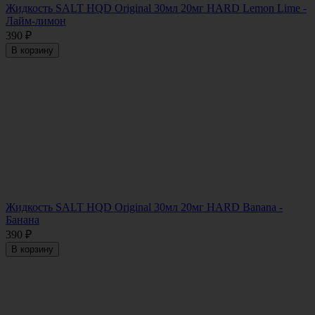
Жидкость SALT HQD Original 30мл 20мг HARD Lemon Lime -
Лайм-лимон
390
₽
В корзину
Жидкость SALT HQD Original 30мл 20мг HARD Banana -
Банана
390
₽
В корзину