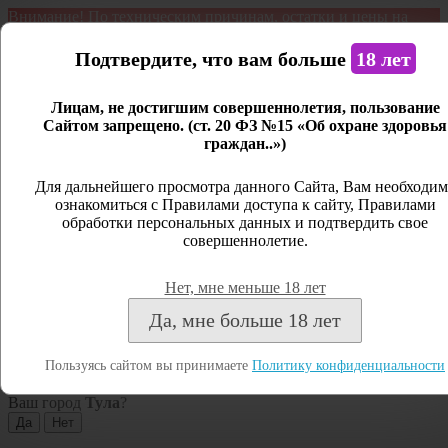
Внимание! По техническим причинам, остатки и цены на
продукцию могут отличаться с фактическим наличием. Сайт
является демонстрационным. Дистанционная продажа не
Подтвердите, что вам больше
18 лет
ведется.
Лицам, не достигшим совершеннолетия, пользование
Открыть сайдбар
Сайтом запрещено. (ст. 20 ФЗ №15 «Об охране здоровья
граждан..»)
Меню
Личный кабинет
Для дальнейшего просмотра данного Сайта, Вам необходим
ознакомиться с Правилами доступа к сайту, Правилами
Закрыть
обработки персональных данных и подтвердить свое
совершеннолетие.
Вход
Регистрация
Нет, мне меньше 18 лет
Поиск
Да, мне больше 18 лет
Посмотреть все результаты
Пользуясь сайтом вы принимаете
Политику конфиденциальности
Тула
Ваш город
Тула
?