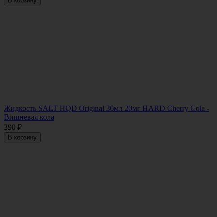
В корзину
Жидкость SALT HQD Original 30мл 20мг HARD Cherry Cola -
Вишневая кола
390
₽
В корзину