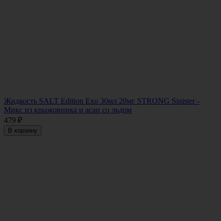
Жидкость SALT Edition Exo 30мл 20мг STRONG Sinister -
Микс из крыжовника и асаи со льдом
479
₽
В корзину