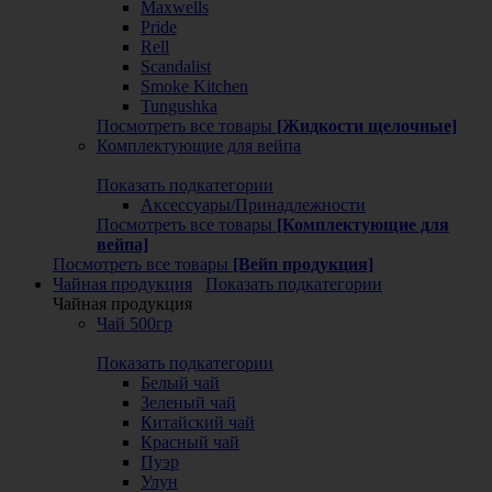
Maxwells
Pride
Rell
Scandalist
Smoke Kitchen
Tungushka
Посмотреть все товары
[Жидкости щелочные]
Комплектующие для вейпа
Показать подкатегории
Аксессуары/Принадлежности
Посмотреть все товары
[Комплектующие для
вейпа]
Посмотреть все товары
[Вейп продукция]
Чайная продукция
Показать подкатегории
Чайная продукция
Чай 500гр
Показать подкатегории
Белый чай
Зеленый чай
Китайский чай
Красный чай
Пуэр
Улун