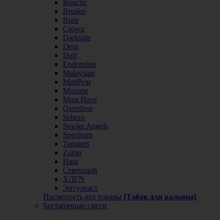
Bonche
Brusko
Burn
Crown
Darkside
Deus
Duft
Endorphin
Malaysian
MattPear
Mixtape
Must Have
Overdose
Sebero
Smoke Angels
Spectrum
Tangiers
Zomo
Наш
Северный
ХЛГN
Энтузиаст
Посмотреть все товары
[Табак для кальяна]
Бестабачные смеси