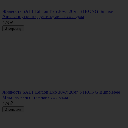
Жидкость SALT Edition Exo 30мл 20мг STRONG Sunrise -
Апельсин, грейпфрут и кумкват со льдом
479
₽
В корзину
Жидкость SALT Edition Exo 30мл 20мг STRONG Bumblebee -
Микс из манго и банана со льдом
479
₽
В корзину