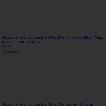
Жидкость SALT Edition Exo 30мл 20мг STRONG Allure - Микс
из личи и алоэ со льдом
479
₽
В корзину
Жидкость SALT Edition Exo 30мл 20мг Sunrise - Микс из