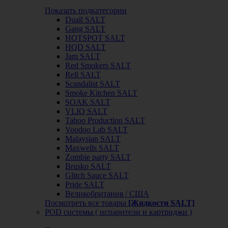
Показать подкатегории
Duall SALT
Gang SALT
HOTSPOT SALT
HQD SALT
Jam SALT
Red Smokers SALT
Rell SALT
Scandalist SALT
Smoke Kitchen SALT
SOAK SALT
VLIQ SALT
Taboo Production SALT
Voodoo Lab SALT
Malaysian SALT
Maxwells SALT
Zombie party SALT
Brusko SALT
Glitch Sauce SALT
Pride SALT
Великобритания / США
Посмотреть все товары
[Жидкости SALT]
POD системы ( испарители и картриджи )