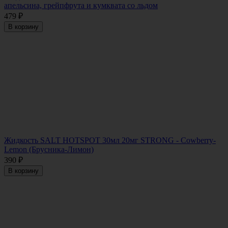
апельсина, грейпфрута и кумквата со льдом
479
₽
В корзину
Жидкость SALT HOTSPOT 30мл 20мг STRONG - Cowberry-
Lemon (Брусника-Лимон)
390
₽
В корзину