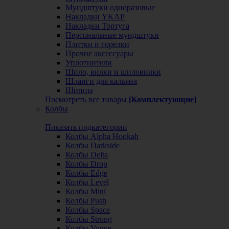
Мундштуки одноразовые
Накладки YKAP
Накладки Тортуга
Персональные мундштуки
Плитки и горелки
Прочие аксессуары
Уплотнители
Шило, вилки и шиловилки
Шланги для кальяна
Щипцы
Посмотреть все товары
[Комплектующие]
Колбы
Показать подкатегории
Колбы Alpha Hookah
Колбы Darkside
Колбы Delta
Колбы Drop
Колбы Edge
Колбы Level
Колбы Mini
Колбы Push
Колбы Space
Колбы Strong
Колбы Vogue