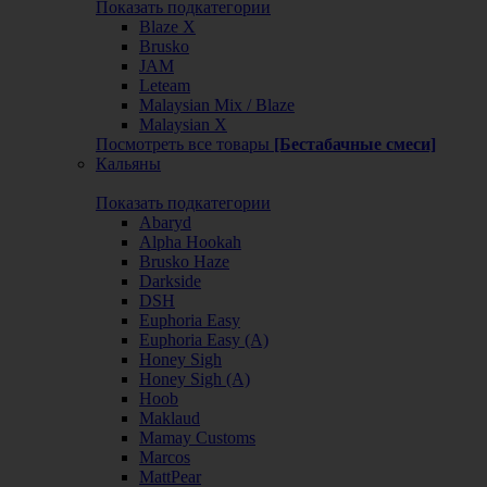
Показать подкатегории
Blaze X
Brusko
JAM
Leteam
Malaysian Mix / Blaze
Malaysian X
Посмотреть все товары
[Бестабачные смеси]
Кальяны
Показать подкатегории
Abaryd
Alpha Hookah
Brusko Haze
Darkside
DSH
Euphoria Easy
Euphoria Easy (А)
Honey Sigh
Honey Sigh (А)
Hoob
Maklaud
Mamay Customs
Marcos
MattPear