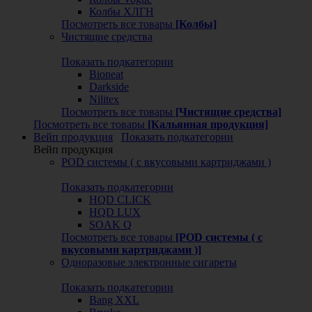
Колбы ХЛГН
Посмотреть все товары
[Колбы]
Чистящие средства
Показать подкатегории
Bioneat
Darkside
Nilitex
Посмотреть все товары
[Чистящие средства]
Посмотреть все товары
[Кальянная продукция]
Вейп продукция
Показать подкатегории
Вейп продукция
POD системы ( с вкусовыми картриджами )
Показать подкатегории
HQD CLICK
HQD LUX
SOAK Q
Посмотреть все товары
[POD системы ( с
вкусовыми картриджами )]
Одноразовые электронные сигареты
Показать подкатегории
Bang XXL