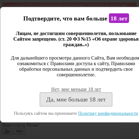
Внимание! По техническим причинам, остатки и цены на
продукцию могут отличаться с фактическим наличием. Сайт
является демонстрационным. Дистанционная продажа не
Подтвердите, что вам больше
18 лет
ведется.
Лицам, не достигшим совершеннолетия, пользование
Открыть сайдбар
Сайтом запрещено. (ст. 20 ФЗ №15 «Об охране здоровья
граждан..»)
Меню
Личный кабинет
Для дальнейшего просмотра данного Сайта, Вам необходим
ознакомиться с Правилами доступа к сайту, Правилами
Закрыть
обработки персональных данных и подтвердить свое
совершеннолетие.
Вход
Регистрация
Нет, мне меньше 18 лет
Поиск
Да, мне больше 18 лет
Посмотреть все результаты
Пользуясь сайтом вы принимаете
Политику конфиденциальности
Тула
Ваш город
Тула
?