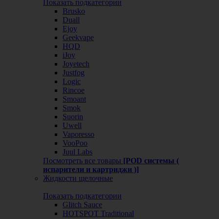
Показать подкатегории
Brusko
Duall
Ejoy
Geekvape
HQD
iJoy
Joyetech
Justfog
Logic
Rincoe
Smoant
Smok
Suorin
Uwell
Vaporesso
VooPoo
Juul Labs
Посмотреть все товары
[POD системы (
испарители и картриджи )]
Жидкости щелочные
Показать подкатегории
Glitch Sauce
HOTSPOT Traditional