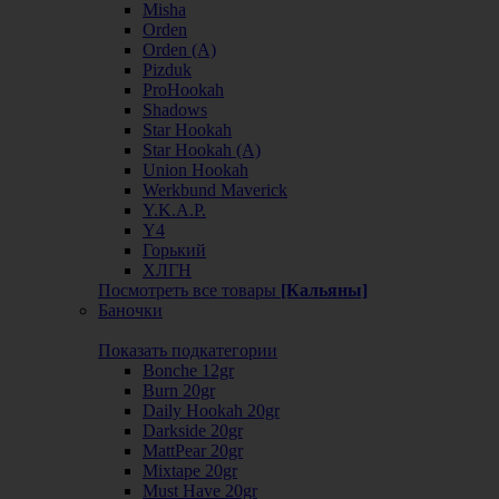
Misha
Orden
Orden (А)
Pizduk
ProHookah
Shadows
Star Hookah
Star Hookah (А)
Union Hookah
Werkbund Maverick
Y.K.A.P.
Y4
Горький
ХЛГН
Посмотреть все товары
[Кальяны]
Баночки
Показать подкатегории
Bonche 12gr
Burn 20gr
Daily Hookah 20gr
Darkside 20gr
MattPear 20gr
Mixtape 20gr
Must Have 20gr