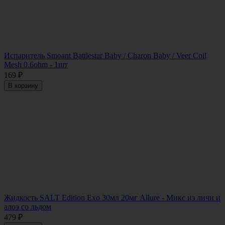
Испаритель Smoant Battlestar Baby / Charon Baby / Veer Coil
Mesh 0.6ohm - 1шт
169
₽
В корзину
Жидкость SALT Edition Exo 30мл 20мг Allure - Микс из личи и
алоэ со льдом
479
₽