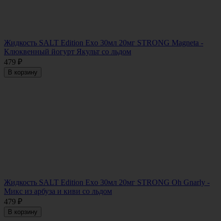
Жидкость SALT Edition Exo 30мл 20мг STRONG Magneta -
Клюквенный йогурт Якульт со льдом
479
₽
В корзину
Жидкость SALT Edition Exo 30мл 20мг STRONG Oh Gnarly -
Микс из арбуза и киви со льдом
479
₽
В корзину