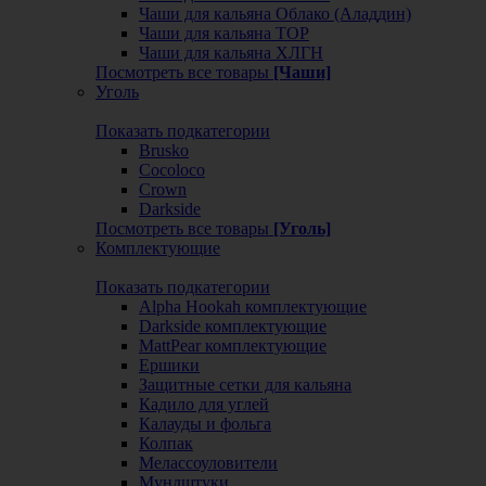
Чаши для кальяна Облако (Аладдин)
Чаши для кальяна ТОР
Чаши для кальяна ХЛГН
Посмотреть все товары
[Чаши]
Уголь
Показать подкатегории
Brusko
Cocoloco
Crown
Darkside
Посмотреть все товары
[Уголь]
Комплектующие
Показать подкатегории
Alpha Hookah комплектующие
Darkside комплектующие
MattPear комплектующие
Ершики
Защитные сетки для кальяна
Кадило для углей
Калауды и фольга
Колпак
Мелассоуловители
Мундштуки