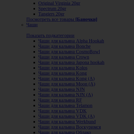
Original Virginia 20gr
Spectrum 20gr
Tangiers 20gr
Посмотреть все товары
[Баночки]
Чаши
Показать подкатегории
Чаши для кальяна Alpha Hookah
Чаши для кальяна Bonche
Чаши для кальяна CosmoBowl
Чаши для кальяна Crown
Чаши для кальяна Japona hookah
Чаши для кальяна Kolos
Чаши для кальяна Kong
Чаши для кальяна Kong (A)
Чаши для кальяна Moon (А)
Чаши для кальяна NJN
Чаши для кальяна NJN (А)
Чаши для кальяна RF
Чаши для кальяна Telamon
Чаши для кальяна VDK
Чаши для кальяна VDK (А)
Чаши для кальяна Werkbund
Чаши для кальяна Воскуримся
Чаши для кальяна Облако