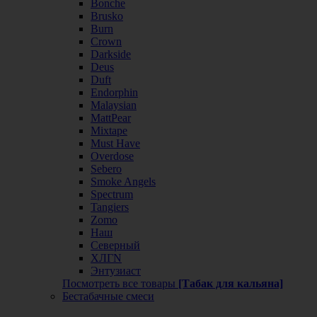
Bonche
Brusko
Burn
Crown
Darkside
Deus
Duft
Endorphin
Malaysian
MattPear
Mixtape
Must Have
Overdose
Sebero
Smoke Angels
Spectrum
Tangiers
Zomo
Наш
Северный
ХЛГN
Энтузиаст
Посмотреть все товары
[Табак для кальяна]
Бестабачные смеси