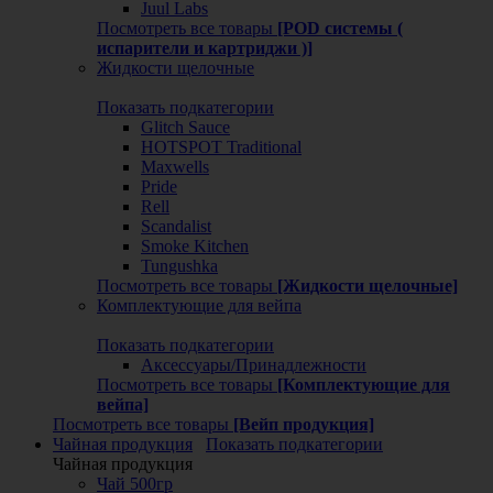
Juul Labs
Посмотреть все товары
[POD системы (
испарители и картриджи )]
Жидкости щелочные
Показать подкатегории
Glitch Sauce
HOTSPOT Traditional
Maxwells
Pride
Rell
Scandalist
Smoke Kitchen
Tungushka
Посмотреть все товары
[Жидкости щелочные]
Комплектующие для вейпа
Показать подкатегории
Аксессуары/Принадлежности
Посмотреть все товары
[Комплектующие для
вейпа]
Посмотреть все товары
[Вейп продукция]
Чайная продукция
Показать подкатегории
Чайная продукция
Чай 500гр