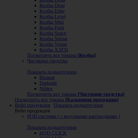
Колбы Drop
Колбы Edge
Колбы Level
Колбы Mini
Колбы Push
Колбы Space
Колбы Strong
Колбы Vogue
Колбы ХЛГН
Посмотреть все товары
[Колбы]
Чистящие средства
Показать подкатегории
Bioneat
Darkside
Nilitex
Посмотреть все товары
[Чистящие средства]
Посмотреть все товары
[Кальянная продукция]
Вейп продукция
Показать подкатегории
Вейп продукция
POD системы ( с вкусовыми картриджами )
Показать подкатегории
HQD CLICK