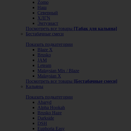
Zomo
Наш
Северный
ХЛГN
Энтузиаст
Посмотреть все товары
[Табак для кальяна]
Бестабачные смеси
Показать подкатегории
Blaze X
Brusko
JAM
Leteam
Malaysian Mix / Blaze
Malaysian X
Посмотреть все товары
[Бестабачные смеси]
Кальяны
Показать подкатегории
Abaryd
Alpha Hookah
Brusko Haze
Darkside
DSH
Euphoria Easy