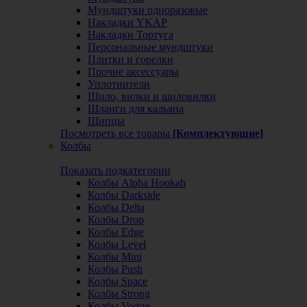
Мундштуки одноразовые
Накладки YKAP
Накладки Тортуга
Персональные мундштуки
Плитки и горелки
Прочие аксессуары
Уплотнители
Шило, вилки и шиловилки
Шланги для кальяна
Щипцы
Посмотреть все товары
[Комплектующие]
Колбы
Показать подкатегории
Колбы Alpha Hookah
Колбы Darkside
Колбы Delta
Колбы Drop
Колбы Edge
Колбы Level
Колбы Mini
Колбы Push
Колбы Space
Колбы Strong
Колбы Vogue