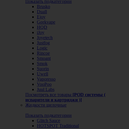
Показать подкатегории
Brusko
Duall
Ejoy
Geekvape
HQD
iJoy
Joyetech
Justfog
Logic
Rincoe
Smoant
Smok
Suorin
Uwell
Vaporesso
VooPoo
Juul Labs
Посмотреть все товары
[POD системы (
испарители и картриджи )]
Жидкости щелочные
Показать подкатегории
Glitch Sauce
HOTSPOT Traditional