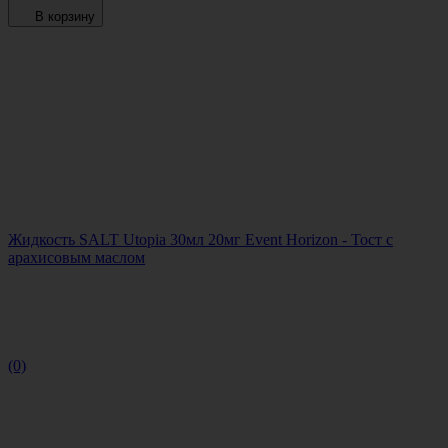
В корзину
Жидкость SALT Utopia 30мл 20мг Event Horizon - Тост с
арахисовым маслом
(0)