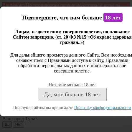
Внимание! По техническим причинам, остатки и цены на
продукцию могут отличаться с фактическим наличием. Сайт
является демонстрационным. Дистанционная продажа не
Подтвердите, что вам больше
18 лет
ведется.
Лицам, не достигшим совершеннолетия, пользование
Открыть сайдбар
Сайтом запрещено. (ст. 20 ФЗ №15 «Об охране здоровья
граждан..»)
Меню
Личный кабинет
Для дальнейшего просмотра данного Сайта, Вам необходим
ознакомиться с Правилами доступа к сайту, Правилами
Закрыть
обработки персональных данных и подтвердить свое
совершеннолетие.
Вход
Регистрация
Нет, мне меньше 18 лет
Поиск
Да, мне больше 18 лет
Посмотреть все результаты
Пользуясь сайтом вы принимаете
Политику конфиденциальности
Тула
Ваш город
Тула
?