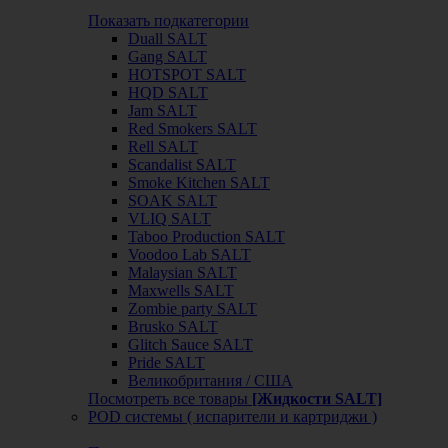
Показать подкатегории
Duall SALT
Gang SALT
HOTSPOT SALT
HQD SALT
Jam SALT
Red Smokers SALT
Rell SALT
Scandalist SALT
Smoke Kitchen SALT
SOAK SALT
VLIQ SALT
Taboo Production SALT
Voodoo Lab SALT
Malaysian SALT
Maxwells SALT
Zombie party SALT
Brusko SALT
Glitch Sauce SALT
Pride SALT
Великобритания / США
Посмотреть все товары
[Жидкости SALT]
POD системы ( испарители и картриджи )