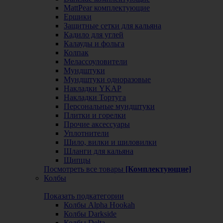
MattPear комплектующие
Ершики
Защитные сетки для кальяна
Кадило для углей
Калауды и фольга
Колпак
Мелассоуловители
Мундштуки
Мундштуки одноразовые
Накладки YKAP
Накладки Тортуга
Персональные мундштуки
Плитки и горелки
Прочие аксессуары
Уплотнители
Шило, вилки и шиловилки
Шланги для кальяна
Щипцы
Посмотреть все товары
[Комплектующие]
Колбы
Показать подкатегории
Колбы Alpha Hookah
Колбы Darkside
Колбы Delta