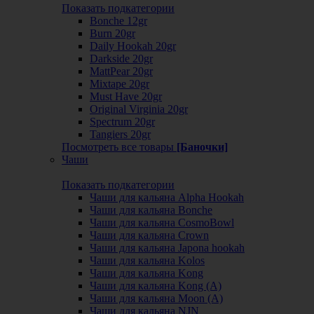
Показать подкатегории
Bonche 12gr
Burn 20gr
Daily Hookah 20gr
Darkside 20gr
MattPear 20gr
Mixtape 20gr
Must Have 20gr
Original Virginia 20gr
Spectrum 20gr
Tangiers 20gr
Посмотреть все товары
[Баночки]
Чаши
Показать подкатегории
Чаши для кальяна Alpha Hookah
Чаши для кальяна Bonche
Чаши для кальяна CosmoBowl
Чаши для кальяна Crown
Чаши для кальяна Japona hookah
Чаши для кальяна Kolos
Чаши для кальяна Kong
Чаши для кальяна Kong (A)
Чаши для кальяна Moon (А)
Чаши для кальяна NJN