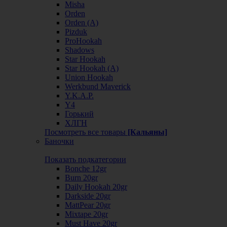
Misha
Orden
Orden (А)
Pizduk
ProHookah
Shadows
Star Hookah
Star Hookah (А)
Union Hookah
Werkbund Maverick
Y.K.A.P.
Y4
Горький
ХЛГН
Посмотреть все товары
[Кальяны]
Баночки
Показать подкатегории
Bonche 12gr
Burn 20gr
Daily Hookah 20gr
Darkside 20gr
MattPear 20gr
Mixtape 20gr
Must Have 20gr