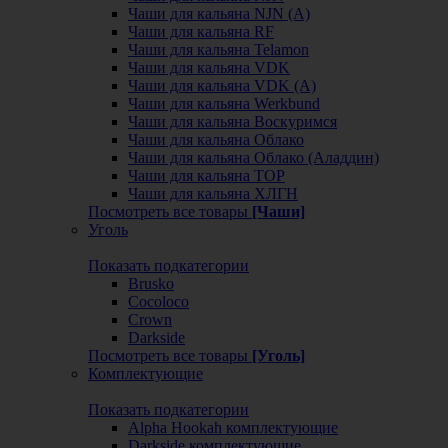
Чаши для кальяна NJN (А)
Чаши для кальяна RF
Чаши для кальяна Telamon
Чаши для кальяна VDK
Чаши для кальяна VDK (А)
Чаши для кальяна Werkbund
Чаши для кальяна Воскуримся
Чаши для кальяна Облако
Чаши для кальяна Облако (Аладдин)
Чаши для кальяна ТОР
Чаши для кальяна ХЛГН
Посмотреть все товары
[Чаши]
Уголь
Показать подкатегории
Brusko
Cocoloco
Crown
Darkside
Посмотреть все товары
[Уголь]
Комплектующие
Показать подкатегории
Alpha Hookah комплектующие
Darkside комплектующие