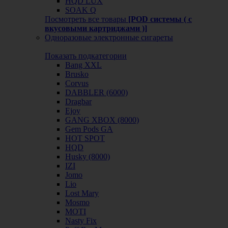
HQD LUX
SOAK Q
Посмотреть все товары
[POD системы ( с
вкусовыми картриджами )]
Одноразовые электронные сигареты
Показать подкатегории
Bang XXL
Brusko
Corvus
DABBLER (6000)
Dragbar
Ejoy
GANG XBOX (8000)
Gem Pods GA
HOT SPOT
HQD
Husky (8000)
IZI
Jomo
Lio
Lost Mary
Mosmo
MOTI
Nasty Fix