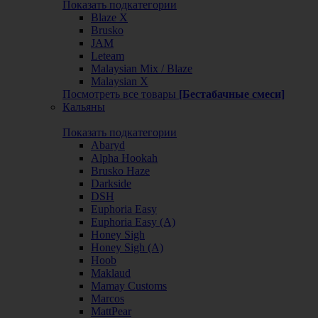
Показать подкатегории
Blaze X
Brusko
JAM
Leteam
Malaysian Mix / Blaze
Malaysian X
Посмотреть все товары
[Бестабачные смеси]
Кальяны
Показать подкатегории
Abaryd
Alpha Hookah
Brusko Haze
Darkside
DSH
Euphoria Easy
Euphoria Easy (А)
Honey Sigh
Honey Sigh (А)
Hoob
Maklaud
Mamay Customs
Marcos
MattPear