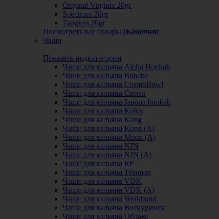
Original Virginia 20gr
Spectrum 20gr
Tangiers 20gr
Посмотреть все товары
[Баночки]
Чаши
Показать подкатегории
Чаши для кальяна Alpha Hookah
Чаши для кальяна Bonche
Чаши для кальяна CosmoBowl
Чаши для кальяна Crown
Чаши для кальяна Japona hookah
Чаши для кальяна Kolos
Чаши для кальяна Kong
Чаши для кальяна Kong (A)
Чаши для кальяна Moon (А)
Чаши для кальяна NJN
Чаши для кальяна NJN (А)
Чаши для кальяна RF
Чаши для кальяна Telamon
Чаши для кальяна VDK
Чаши для кальяна VDK (А)
Чаши для кальяна Werkbund
Чаши для кальяна Воскуримся
Чаши для кальяна Облако