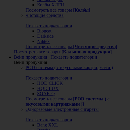
Колбы ХЛГН
Посмотреть все товары
[Колбы]
Чистящие средства
Показать подкатегории
Bioneat
Darkside
Nilitex
Посмотреть все товары
[Чистящие средства]
Посмотреть все товары
[Кальянная продукция]
Вейп продукция
Показать подкатегории
Вейп продукция
POD системы ( с вкусовыми картриджами )
Показать подкатегории
HQD CLICK
HQD LUX
SOAK Q
Посмотреть все товары
[POD системы ( с
вкусовыми картриджами )]
Одноразовые электронные сигареты
Показать подкатегории
Bang XXL