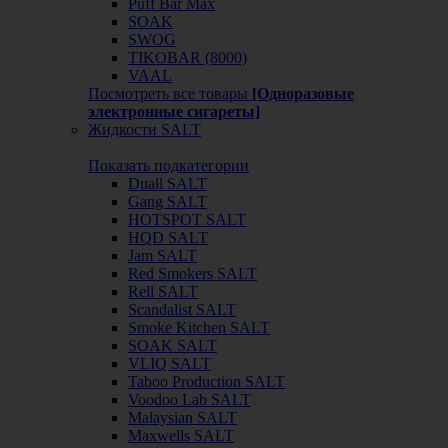
Puff Bar Max
SOAK
SWOG
TIKOBAR (8000)
VAAL
Посмотреть все товары
[Одноразовые
электронные сигареты]
Жидкости SALT
Показать подкатегории
Duall SALT
Gang SALT
HOTSPOT SALT
HQD SALT
Jam SALT
Red Smokers SALT
Rell SALT
Scandalist SALT
Smoke Kitchen SALT
SOAK SALT
VLIQ SALT
Taboo Production SALT
Voodoo Lab SALT
Malaysian SALT
Maxwells SALT