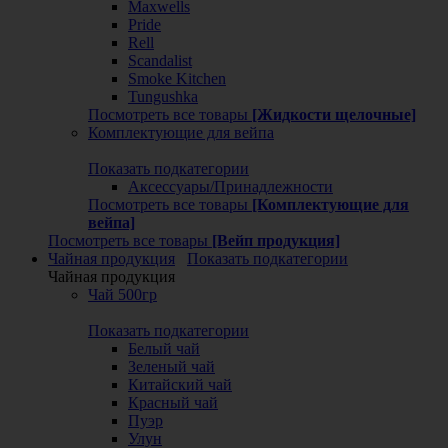
Maxwells
Pride
Rell
Scandalist
Smoke Kitchen
Tungushka
Посмотреть все товары
[Жидкости щелочные]
Комплектующие для вейпа
Показать подкатегории
Аксессуары/Принадлежности
Посмотреть все товары
[Комплектующие для
вейпа]
Посмотреть все товары
[Вейп продукция]
Чайная продукция
Показать подкатегории
Чайная продукция
Чай 500гр
Показать подкатегории
Белый чай
Зеленый чай
Китайский чай
Красный чай
Пуэр
Улун