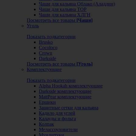
Чаши для кальяна Облако (Аладдин)
Чаши для кальяна ТОР
Чаши для кальяна ХЛГН
Посмотреть все товары
[Чаши]
Уголь
Показать подкатегории
Brusko
Cocoloco
Crown
Darkside
Посмотреть все товары
[Уголь]
Комплектующие
Показать подкатегории
Alpha Hookah комплектующие
Darkside комплектующие
MattPear комплектующие
Ершики
Защитные сетки для кальяна
Кадило для углей
Калауды и фольга
Колпак
Мелассоуловители
Мундштуки