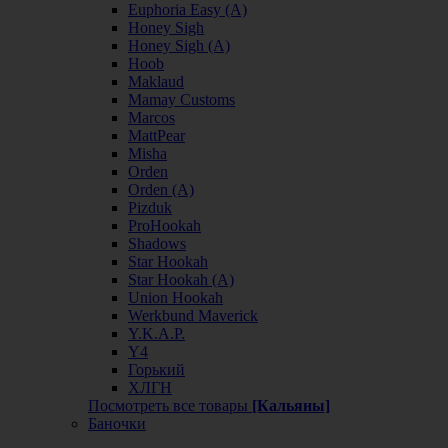
Euphoria Easy (А)
Honey Sigh
Honey Sigh (А)
Hoob
Maklaud
Mamay Customs
Marcos
MattPear
Misha
Orden
Orden (А)
Pizduk
ProHookah
Shadows
Star Hookah
Star Hookah (А)
Union Hookah
Werkbund Maverick
Y.K.A.P.
Y4
Горький
ХЛГН
Посмотреть все товары
[Кальяны]
Баночки