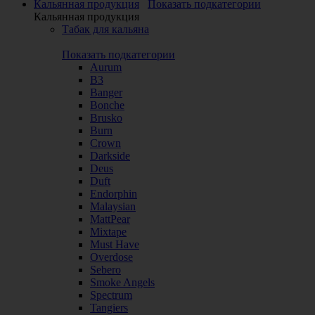
Кальянная продукция
Показать подкатегории
Кальянная продукция
Табак для кальяна
Показать подкатегории
Aurum
B3
Banger
Bonche
Brusko
Burn
Crown
Darkside
Deus
Duft
Endorphin
Malaysian
MattPear
Mixtape
Must Have
Overdose
Sebero
Smoke Angels
Spectrum
Tangiers