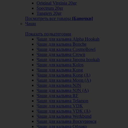
Original Virginia 20gr
Spectrum 20gr
Tangiers 20gr
Посмотреть все товары
[Баночки]
Чаши
Показать подкатегории
Чаши для кальяна Alpha Hookah
Чаши для кальяна Bonche
Чаши для кальяна CosmoBowl
Чаши для кальяна Crown
Чаши для кальяна Japona hookah
Чаши для кальяна Kolos
Чаши для кальяна Kong
Чаши для кальяна Kong (A)
Чаши для кальяна Moon (А)
Чаши для кальяна NJN
Чаши для кальяна NJN (А)
Чаши для кальяна RF
Чаши для кальяна Telamon
Чаши для кальяна VDK
Чаши для кальяна VDK (А)
Чаши для кальяна Werkbund
Чаши для кальяна Воскуримся
Чаши для кальяна Облако