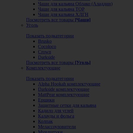
Чаши для кальяна Облако (Аладдин)
Чаши для кальяна ТОР
Чаши для кальяна ХЛГН
Посмотреть все товары
[Чаши]
Уголь
Показать подкатегории
Brusko
Cocoloco
Crown
Darkside
Посмотреть все товары
[Уголь]
Комплектующие
Показать подкатегории
Alpha Hookah комплектующие
Darkside комплектующие
MattPear комплектующие
Ершики
Защитные сетки для кальяна
Кадило для углей
Калауды и фольга
Колпак
Мелассоуловители
Мундштуки