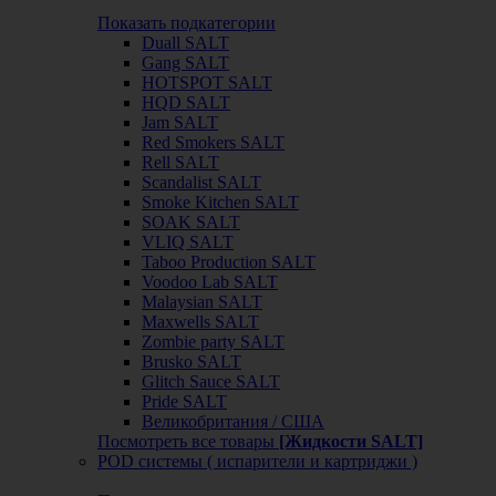
Показать подкатегории
Duall SALT
Gang SALT
HOTSPOT SALT
HQD SALT
Jam SALT
Red Smokers SALT
Rell SALT
Scandalist SALT
Smoke Kitchen SALT
SOAK SALT
VLIQ SALT
Taboo Production SALT
Voodoo Lab SALT
Malaysian SALT
Maxwells SALT
Zombie party SALT
Brusko SALT
Glitch Sauce SALT
Pride SALT
Великобритания / США
Посмотреть все товары
[Жидкости SALT]
POD системы ( испарители и картриджи )