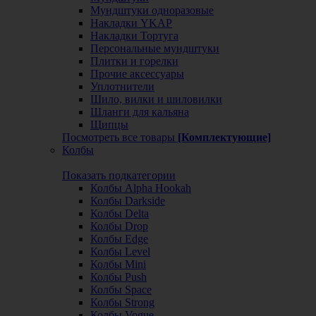
Мундштуки одноразовые
Накладки YKAP
Накладки Тортуга
Персональные мундштуки
Плитки и горелки
Прочие аксессуары
Уплотнители
Шило, вилки и шиловилки
Шланги для кальяна
Щипцы
Посмотреть все товары
[Комплектующие]
Колбы
Показать подкатегории
Колбы Alpha Hookah
Колбы Darkside
Колбы Delta
Колбы Drop
Колбы Edge
Колбы Level
Колбы Mini
Колбы Push
Колбы Space
Колбы Strong
Колбы Vogue