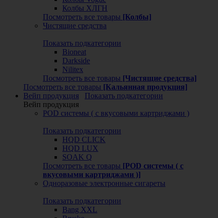
Колбы ХЛГН
Посмотреть все товары
[Колбы]
Чистящие средства
Показать подкатегории
Bioneat
Darkside
Nilitex
Посмотреть все товары
[Чистящие средства]
Посмотреть все товары
[Кальянная продукция]
Вейп продукция
Показать подкатегории
Вейп продукция
POD системы ( с вкусовыми картриджами )
Показать подкатегории
HQD CLICK
HQD LUX
SOAK Q
Посмотреть все товары
[POD системы ( с
вкусовыми картриджами )]
Одноразовые электронные сигареты
Показать подкатегории
Bang XXL