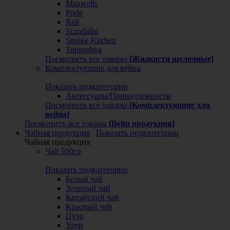
Maxwells
Pride
Rell
Scandalist
Smoke Kitchen
Tungushka
Посмотреть все товары
[Жидкости щелочные]
Комплектующие для вейпа
Показать подкатегории
Аксессуары/Принадлежности
Посмотреть все товары
[Комплектующие для
вейпа]
Посмотреть все товары
[Вейп продукция]
Чайная продукция
Показать подкатегории
Чайная продукция
Чай 500гр
Показать подкатегории
Белый чай
Зеленый чай
Китайский чай
Красный чай
Пуэр
Улун