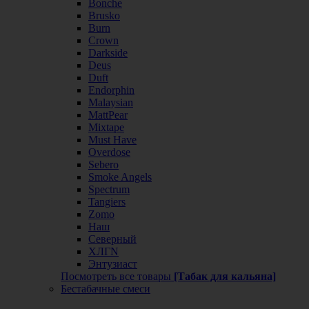
Bonche
Brusko
Burn
Crown
Darkside
Deus
Duft
Endorphin
Malaysian
MattPear
Mixtape
Must Have
Overdose
Sebero
Smoke Angels
Spectrum
Tangiers
Zomo
Наш
Северный
ХЛГN
Энтузиаст
Посмотреть все товары
[Табак для кальяна]
Бестабачные смеси