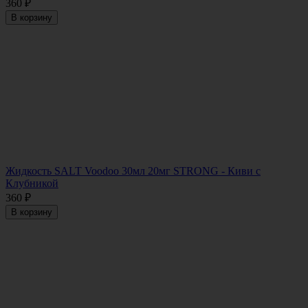
360
₽
В корзину
Жидкость SALT Voodoo 30мл 20мг STRONG - Киви с
Клубникой
360
₽
В корзину