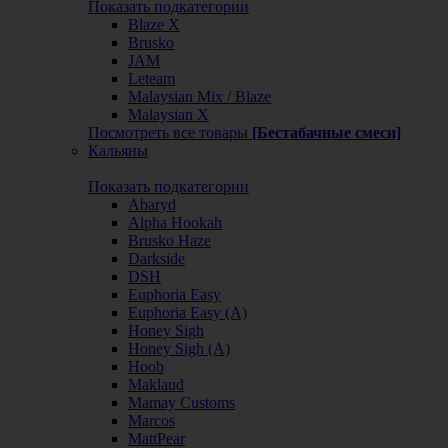
Показать подкатегории
Blaze X
Brusko
JAM
Leteam
Malaysian Mix / Blaze
Malaysian X
Посмотреть все товары
[Бестабачные смеси]
Кальяны
Показать подкатегории
Abaryd
Alpha Hookah
Brusko Haze
Darkside
DSH
Euphoria Easy
Euphoria Easy (А)
Honey Sigh
Honey Sigh (А)
Hoob
Maklaud
Mamay Customs
Marcos
MattPear