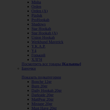
Misha
Orden
Orden (А)
Pizduk
ProHookah
Shadows
Star Hookah
Star Hookah (А)
Union Hookah
Werkbund Maverick
Y.K.A.P.
Y4
Горький
ХЛГН
Посмотреть все товары
[Кальяны]
Баночки
Показать подкатегории
Bonche 12gr
Burn 20gr
Daily Hookah 20gr
Darkside 20gr
MattPear 20gr
Mixtape 20gr
Must Have 20gr