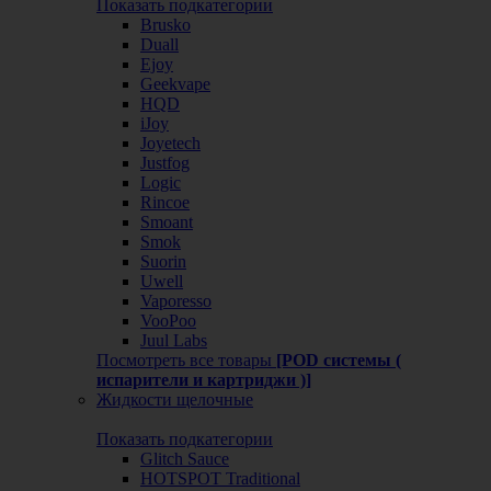
Показать подкатегории
Brusko
Duall
Ejoy
Geekvape
HQD
iJoy
Joyetech
Justfog
Logic
Rincoe
Smoant
Smok
Suorin
Uwell
Vaporesso
VooPoo
Juul Labs
Посмотреть все товары
[POD системы (
испарители и картриджи )]
Жидкости щелочные
Показать подкатегории
Glitch Sauce
HOTSPOT Traditional