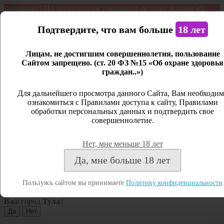
Внимание! По техническим причинам, остатки и цены на
продукцию могут отличаться с фактическим наличием. Сайт
является демонстрационным. Дистанционная продажа не
Подтвердите, что вам больше
18 лет
ведется.
Лицам, не достигшим совершеннолетия, пользование
Открыть сайдбар
Сайтом запрещено. (ст. 20 ФЗ №15 «Об охране здоровья
граждан..»)
Меню
Личный кабинет
Для дальнейшего просмотра данного Сайта, Вам необходим
ознакомиться с Правилами доступа к сайту, Правилами
Закрыть
обработки персональных данных и подтвердить свое
совершеннолетие.
Вход
Регистрация
Нет, мне меньше 18 лет
Поиск
Да, мне больше 18 лет
Посмотреть все результаты
Пользуясь сайтом вы принимаете
Политику конфиденциальности
Тула
Ваш город
Тула
?