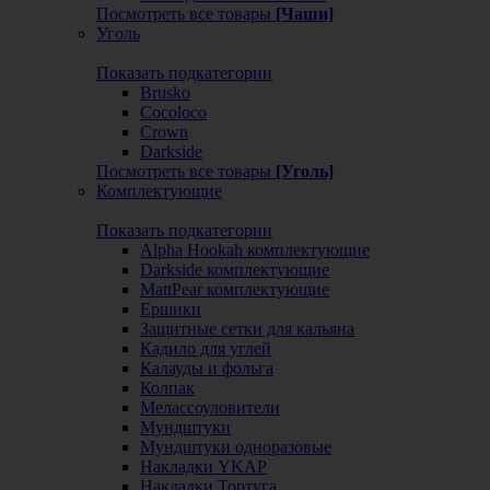
Посмотреть все товары
[Чаши]
Уголь
Показать подкатегории
Brusko
Cocoloco
Crown
Darkside
Посмотреть все товары
[Уголь]
Комплектующие
Показать подкатегории
Alpha Hookah комплектующие
Darkside комплектующие
MattPear комплектующие
Ершики
Защитные сетки для кальяна
Кадило для углей
Калауды и фольга
Колпак
Мелассоуловители
Мундштуки
Мундштуки одноразовые
Накладки YKAP
Накладки Тортуга