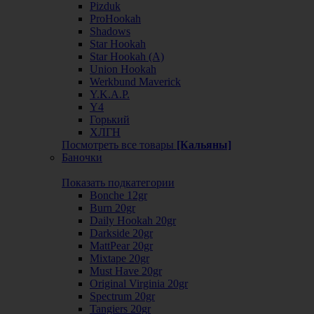
Pizduk
ProHookah
Shadows
Star Hookah
Star Hookah (А)
Union Hookah
Werkbund Maverick
Y.K.A.P.
Y4
Горький
ХЛГН
Посмотреть все товары
[Кальяны]
Баночки
Показать подкатегории
Bonche 12gr
Burn 20gr
Daily Hookah 20gr
Darkside 20gr
MattPear 20gr
Mixtape 20gr
Must Have 20gr
Original Virginia 20gr
Spectrum 20gr
Tangiers 20gr