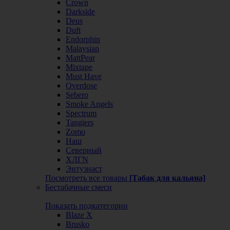
Crown
Darkside
Deus
Duft
Endorphin
Malaysian
MattPear
Mixtape
Must Have
Overdose
Sebero
Smoke Angels
Spectrum
Tangiers
Zomo
Наш
Северный
ХЛГN
Энтузиаст
Посмотреть все товары
[Табак для кальяна]
Бестабачные смеси
Показать подкатегории
Blaze X
Brusko