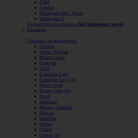
JAM
Leteam
Malaysian Mix / Blaze
Malaysian X
Посмотреть все товары
[Бестабачные смеси]
Кальяны
Показать подкатегории
Abaryd
Alpha Hookah
Brusko Haze
Darkside
DSH
Euphoria Easy
Euphoria Easy (А)
Honey Sigh
Honey Sigh (А)
Hoob
Maklaud
Mamay Customs
Marcos
MattPear
Misha
Orden
Orden (А)