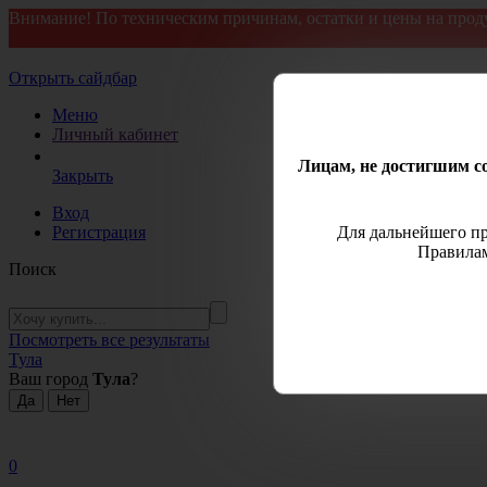
Внимание! По техническим причинам, остатки и цены на прод
Открыть сайдбар
Меню
Личный кабинет
Лицам, не достигшим со
Закрыть
Вход
Регистрация
Для дальнейшего пр
Правилам
Поиск
Посмотреть все результаты
Тула
Ваш город
Тула
?
0