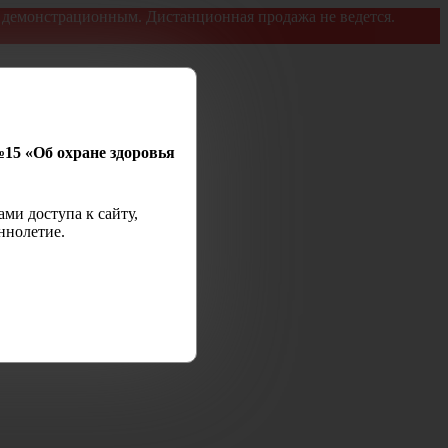
я демонстрационным. Дистанционная продажа не ведется.
№15 «Об охране здоровья
ми доступа к сайту,
ннолетие.