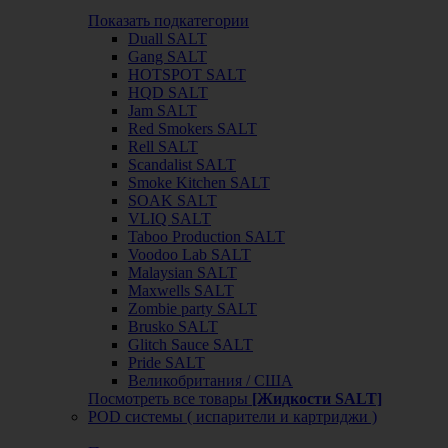
Показать подкатегории
Duall SALT
Gang SALT
HOTSPOT SALT
HQD SALT
Jam SALT
Red Smokers SALT
Rell SALT
Scandalist SALT
Smoke Kitchen SALT
SOAK SALT
VLIQ SALT
Taboo Production SALT
Voodoo Lab SALT
Malaysian SALT
Maxwells SALT
Zombie party SALT
Brusko SALT
Glitch Sauce SALT
Pride SALT
Великобритания / США
Посмотреть все товары
[Жидкости SALT]
POD системы ( испарители и картриджи )