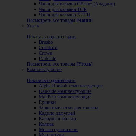
Чаши для кальяна Облако (Аладдин)
Чаши для кальяна ТОР
Чаши для кальяна ХЛГН
Посмотреть все товары
[Чаши]
Уголь
Показать подкатегории
Brusko
Cocoloco
Crown
Darkside
Посмотреть все товары
[Уголь]
Комплектующие
Показать подкатегории
Alpha Hookah комплектующие
Darkside комплектующие
MattPear комплектующие
Ершики
Защитные сетки для кальяна
Кадило для углей
Калауды и фольга
Колпак
Мелассоуловители
Мундштуки