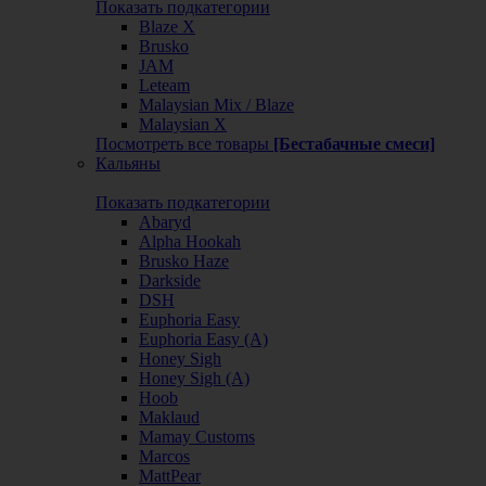
Показать подкатегории
Blaze X
Brusko
JAM
Leteam
Malaysian Mix / Blaze
Malaysian X
Посмотреть все товары
[Бестабачные смеси]
Кальяны
Показать подкатегории
Abaryd
Alpha Hookah
Brusko Haze
Darkside
DSH
Euphoria Easy
Euphoria Easy (А)
Honey Sigh
Honey Sigh (А)
Hoob
Maklaud
Mamay Customs
Marcos
MattPear