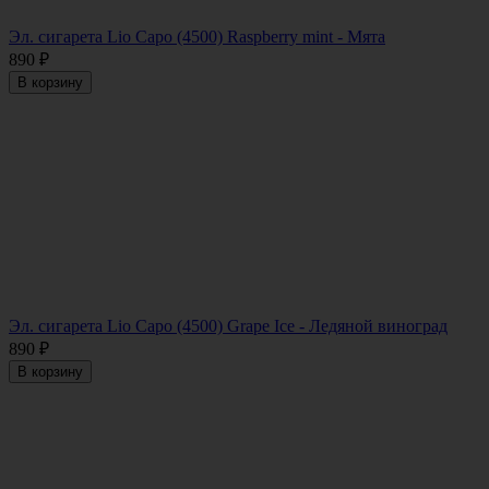
Эл. сигарета Lio Capo (4500) Raspberry mint - Мята
890
₽
В корзину
Эл. сигарета Lio Capo (4500) Grape Ice - Ледяной виноград
890
₽
В корзину