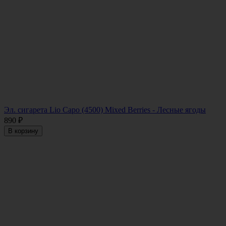
Эл. сигарета Lio Capo (4500) Mixed Berries - Лесные ягоды
890
₽
В корзину