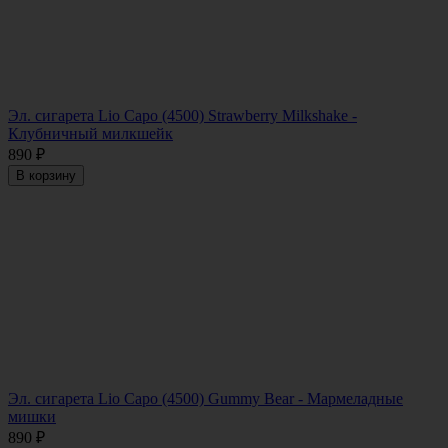
Эл. сигарета Lio Capo (4500) Strawberry Milkshake -
Клубничный милкшейк
890
₽
В корзину
Эл. сигарета Lio Capo (4500) Gummy Bear - Мармеладные
мишки
890
₽