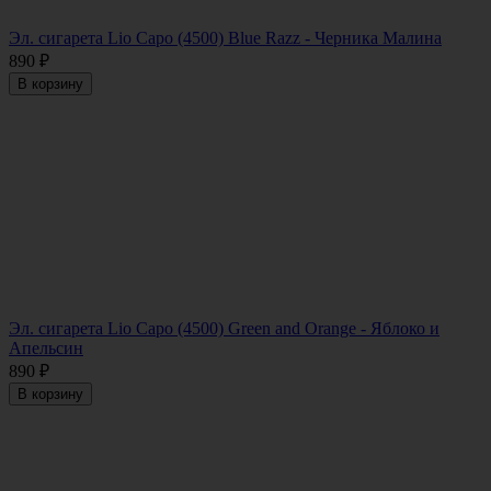
Эл. сигарета Lio Capo (4500) Blue Razz - Черника Малина
890
₽
В корзину
Эл. сигарета Lio Capo (4500) Green and Orange - Яблоко и
Апельсин
890
₽
В корзину