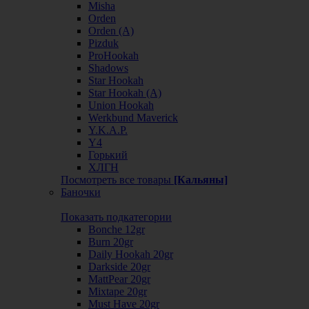
Misha
Orden
Orden (А)
Pizduk
ProHookah
Shadows
Star Hookah
Star Hookah (А)
Union Hookah
Werkbund Maverick
Y.K.A.P.
Y4
Горький
ХЛГН
Посмотреть все товары
[Кальяны]
Баночки
Показать подкатегории
Bonche 12gr
Burn 20gr
Daily Hookah 20gr
Darkside 20gr
MattPear 20gr
Mixtape 20gr
Must Have 20gr