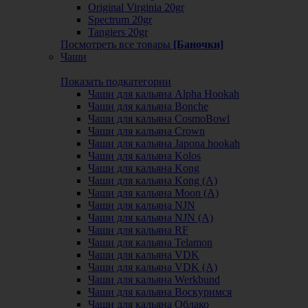
Original Virginia 20gr
Spectrum 20gr
Tangiers 20gr
Посмотреть все товары
[Баночки]
Чаши
Показать подкатегории
Чаши для кальяна Alpha Hookah
Чаши для кальяна Bonche
Чаши для кальяна CosmoBowl
Чаши для кальяна Crown
Чаши для кальяна Japona hookah
Чаши для кальяна Kolos
Чаши для кальяна Kong
Чаши для кальяна Kong (A)
Чаши для кальяна Moon (А)
Чаши для кальяна NJN
Чаши для кальяна NJN (А)
Чаши для кальяна RF
Чаши для кальяна Telamon
Чаши для кальяна VDK
Чаши для кальяна VDK (А)
Чаши для кальяна Werkbund
Чаши для кальяна Воскуримся
Чаши для кальяна Облако