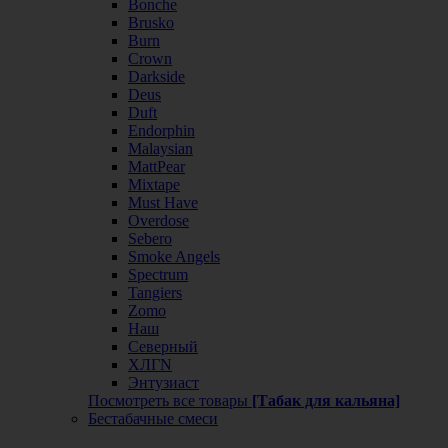
Bonche
Brusko
Burn
Crown
Darkside
Deus
Duft
Endorphin
Malaysian
MattPear
Mixtape
Must Have
Overdose
Sebero
Smoke Angels
Spectrum
Tangiers
Zomo
Наш
Северный
ХЛГN
Энтузиаст
Посмотреть все товары
[Табак для кальяна]
Бестабачные смеси