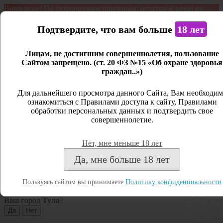
Внимание! По техническим причинам, остатки и цены на
продукцию могут отличаться с фактическим наличием. Сайт
является демонстрационным. Дистанционная продажа не
Подтвердите, что вам больше
18 лет
ведется.
Лицам, не достигшим совершеннолетия, пользование
Открыть сайдбар
Сайтом запрещено. (ст. 20 ФЗ №15 «Об охране здоровья
граждан..»)
Меню
Личный кабинет
Для дальнейшего просмотра данного Сайта, Вам необходим
ознакомиться с Правилами доступа к сайту, Правилами
Закрыть
обработки персональных данных и подтвердить свое
совершеннолетие.
Вход
Регистрация
Нет, мне меньше 18 лет
Поиск
Да, мне больше 18 лет
Посмотреть все результаты
Пользуясь сайтом вы принимаете
Политику конфиденциальности
Тула
Ваш город
Тула
?