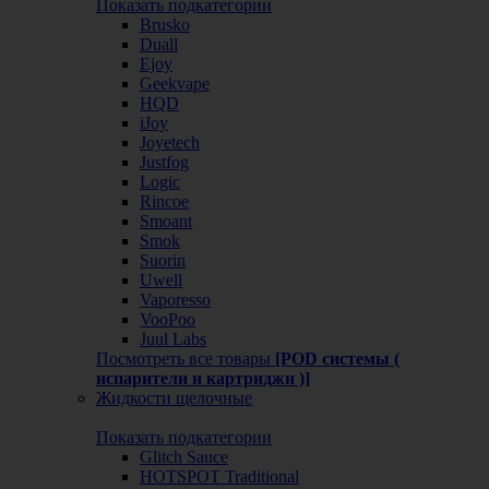
Показать подкатегории
Brusko
Duall
Ejoy
Geekvape
HQD
iJoy
Joyetech
Justfog
Logic
Rincoe
Smoant
Smok
Suorin
Uwell
Vaporesso
VooPoo
Juul Labs
Посмотреть все товары
[POD системы (
испарители и картриджи )]
Жидкости щелочные
Показать подкатегории
Glitch Sauce
HOTSPOT Traditional