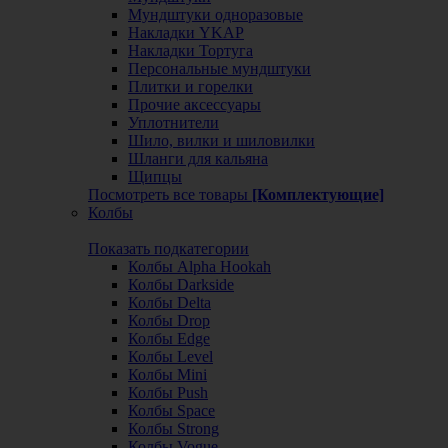
Мундштуки одноразовые
Накладки YKAP
Накладки Тортуга
Персональные мундштуки
Плитки и горелки
Прочие аксессуары
Уплотнители
Шило, вилки и шиловилки
Шланги для кальяна
Щипцы
Посмотреть все товары
[Комплектующие]
Колбы
Показать подкатегории
Колбы Alpha Hookah
Колбы Darkside
Колбы Delta
Колбы Drop
Колбы Edge
Колбы Level
Колбы Mini
Колбы Push
Колбы Space
Колбы Strong
Колбы Vogue