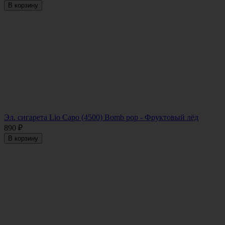
В корзину
Эл. сигарета Lio Capo (4500) Bomb pop - Фруктовый лёд
890
₽
В корзину