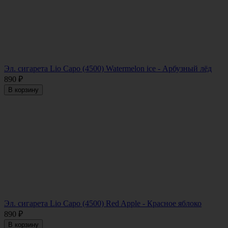
Эл. сигарета Lio Capo (4500) Watermelon ice - Арбузный лёд
890
₽
В корзину
Эл. сигарета Lio Capo (4500) Red Apple - Красное яблоко
890
₽
В корзину