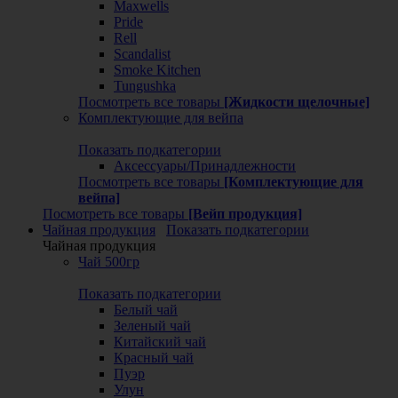
Maxwells
Pride
Rell
Scandalist
Smoke Kitchen
Tungushka
Посмотреть все товары
[Жидкости щелочные]
Комплектующие для вейпа
Показать подкатегории
Аксессуары/Принадлежности
Посмотреть все товары
[Комплектующие для
вейпа]
Посмотреть все товары
[Вейп продукция]
Чайная продукция
Показать подкатегории
Чайная продукция
Чай 500гр
Показать подкатегории
Белый чай
Зеленый чай
Китайский чай
Красный чай
Пуэр
Улун