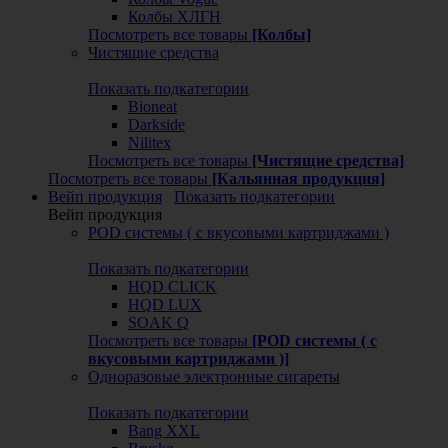
Колбы ХЛГН
Посмотреть все товары
[Колбы]
Чистящие средства
Показать подкатегории
Bioneat
Darkside
Nilitex
Посмотреть все товары
[Чистящие средства]
Посмотреть все товары
[Кальянная продукция]
Вейп продукция
Показать подкатегории
Вейп продукция
POD системы ( с вкусовыми картриджами )
Показать подкатегории
HQD CLICK
HQD LUX
SOAK Q
Посмотреть все товары
[POD системы ( с
вкусовыми картриджами )]
Одноразовые электронные сигареты
Показать подкатегории
Bang XXL