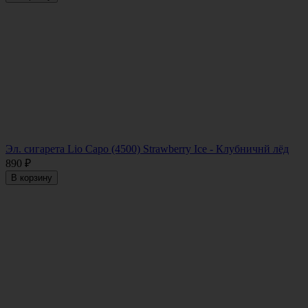
Эл. сигарета Lio Capo (4500) Strawberry Ice - Клубничнй лёд
890
₽
В корзину