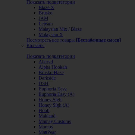
Показать подкатегории
Blaze X
Brusko
JAM
Leteam
Malaysian Mix / Blaze
Malaysian X
Посмотреть все товары
[Бестабачные смеси]
Кальяны
Показать подкатегории
Abaryd
Alpha Hookah
Brusko Haze
Darkside
DSH
Euphoria Easy
Euphoria Easy (А)
Honey Sigh
Honey Sigh (А)
Hoob
Maklaud
Mamay Customs
Marcos
MattPear