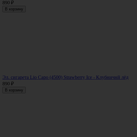
890
₽
В корзину
Эл. сигарета Lio Capo (4500) Strawberry Ice - Клубничнй лёд
890
₽
В корзину