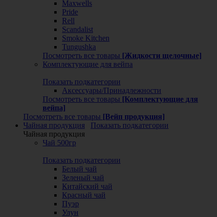
Maxwells
Pride
Rell
Scandalist
Smoke Kitchen
Tungushka
Посмотреть все товары
[Жидкости щелочные]
Комплектующие для вейпа
Показать подкатегории
Аксессуары/Принадлежности
Посмотреть все товары
[Комплектующие для
вейпа]
Посмотреть все товары
[Вейп продукция]
Чайная продукция
Показать подкатегории
Чайная продукция
Чай 500гр
Показать подкатегории
Белый чай
Зеленый чай
Китайский чай
Красный чай
Пуэр
Улун