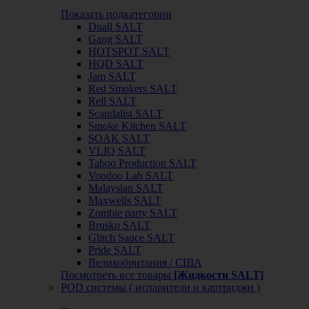
Показать подкатегории
Duall SALT
Gang SALT
HOTSPOT SALT
HQD SALT
Jam SALT
Red Smokers SALT
Rell SALT
Scandalist SALT
Smoke Kitchen SALT
SOAK SALT
VLIQ SALT
Taboo Production SALT
Voodoo Lab SALT
Malaysian SALT
Maxwells SALT
Zombie party SALT
Brusko SALT
Glitch Sauce SALT
Pride SALT
Великобритания / США
Посмотреть все товары
[Жидкости SALT]
POD системы ( испарители и картриджи )