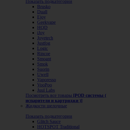
Показать подкатегории
Brusko
Duall
Ejoy
Geekvape
HQD
iJoy
Joyetech
Justfog
Logic
Rincoe
Smoant
Smok
Suorin
Uwell
Vaporesso
VooPoo
Juul Labs
Посмотреть все товары
[POD системы (
испарители и картриджи )]
Жидкости щелочные
Показать подкатегории
Glitch Sauce
HOTSPOT Traditional