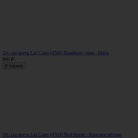
Эл. сигарета Lio Capo (4500) Raspberry mint - Мята
890
₽
В корзину
Эл. сигарета Lio Capo (4500) Red Apple - Красное яблоко