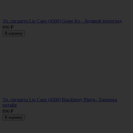
Эл. сигарета Lio Capo (4500) Grape Ice - Ледяной виноград
890
₽
В корзину
Эл. сигарета Lio Capo (4500) Blackberry Pitaya - Ежевика
питайя
890
₽
В корзину