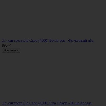
Эл. сигарета Lio Capo (4500) Bomb pop - Фруктовый лёд
890
₽
В корзину
Эл. сигарета Lio Capo (4500) Pina Colada - Пина Колада