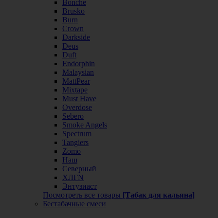
Bonche
Brusko
Burn
Crown
Darkside
Deus
Duft
Endorphin
Malaysian
MattPear
Mixtape
Must Have
Overdose
Sebero
Smoke Angels
Spectrum
Tangiers
Zomo
Наш
Северный
ХЛГN
Энтузиаст
Посмотреть все товары
[Табак для кальяна]
Бестабачные смеси