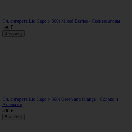
Эл. сигарета Lio Capo (4500) Mixed Berries - Лесные ягоды
890
₽
В корзину
Эл. сигарета Lio Capo (4500) Green and Orange - Яблоко и
Апельсин
890
₽
В корзину