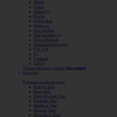
Misha
Orden
Orden (А)
Pizduk
ProHookah
Shadows
Star Hookah
Star Hookah (А)
Union Hookah
Werkbund Maverick
Y.K.A.P.
Y4
Горький
ХЛГН
Посмотреть все товары
[Кальяны]
Баночки
Показать подкатегории
Bonche 12gr
Burn 20gr
Daily Hookah 20gr
Darkside 20gr
MattPear 20gr
Mixtape 20gr
Must Have 20gr