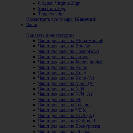
Original Virginia 20gr
Spectrum 20gr
Tangiers 20gr
Посмотреть все товары
[Баночки]
Чаши
Показать подкатегории
Чаши для кальяна Alpha Hookah
Чаши для кальяна Bonche
Чаши для кальяна CosmoBowl
Чаши для кальяна Crown
Чаши для кальяна Japona hookah
Чаши для кальяна Kolos
Чаши для кальяна Kong
Чаши для кальяна Kong (A)
Чаши для кальяна Moon (А)
Чаши для кальяна NJN
Чаши для кальяна NJN (А)
Чаши для кальяна RF
Чаши для кальяна Telamon
Чаши для кальяна VDK
Чаши для кальяна VDK (А)
Чаши для кальяна Werkbund
Чаши для кальяна Воскуримся
Чаши для кальяна Облако