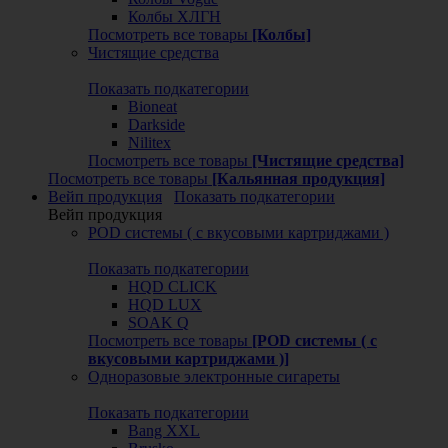
Колбы ХЛГН
Посмотреть все товары
[Колбы]
Чистящие средства
Показать подкатегории
Bioneat
Darkside
Nilitex
Посмотреть все товары
[Чистящие средства]
Посмотреть все товары
[Кальянная продукция]
Вейп продукция
Показать подкатегории
Вейп продукция
POD системы ( с вкусовыми картриджами )
Показать подкатегории
HQD CLICK
HQD LUX
SOAK Q
Посмотреть все товары
[POD системы ( с
вкусовыми картриджами )]
Одноразовые электронные сигареты
Показать подкатегории
Bang XXL