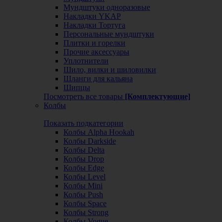
Мундштуки одноразовые
Накладки YKAP
Накладки Тортуга
Персональные мундштуки
Плитки и горелки
Прочие аксессуары
Уплотнители
Шило, вилки и шиловилки
Шланги для кальяна
Щипцы
Посмотреть все товары
[Комплектующие]
Колбы
Показать подкатегории
Колбы Alpha Hookah
Колбы Darkside
Колбы Delta
Колбы Drop
Колбы Edge
Колбы Level
Колбы Mini
Колбы Push
Колбы Space
Колбы Strong
Колбы Vogue