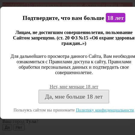
Внимание! По техническим причинам, остатки и цены на
продукцию могут отличаться с фактическим наличием. Сайт
является демонстрационным. Дистанционная продажа не
Подтвердите, что вам больше
18 лет
ведется.
Лицам, не достигшим совершеннолетия, пользование
Открыть сайдбар
Сайтом запрещено. (ст. 20 ФЗ №15 «Об охране здоровья
граждан..»)
Меню
Личный кабинет
Для дальнейшего просмотра данного Сайта, Вам необходим
ознакомиться с Правилами доступа к сайту, Правилами
Закрыть
обработки персональных данных и подтвердить свое
совершеннолетие.
Вход
Регистрация
Нет, мне меньше 18 лет
Поиск
Да, мне больше 18 лет
Посмотреть все результаты
Пользуясь сайтом вы принимаете
Политику конфиденциальности
Тула
Ваш город
Тула
?