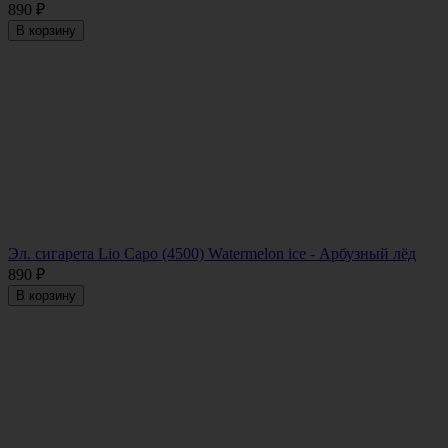
890
₽
В корзину
Эл. сигарета Lio Capo (4500) Watermelon ice - Арбузный лёд
890
₽
В корзину