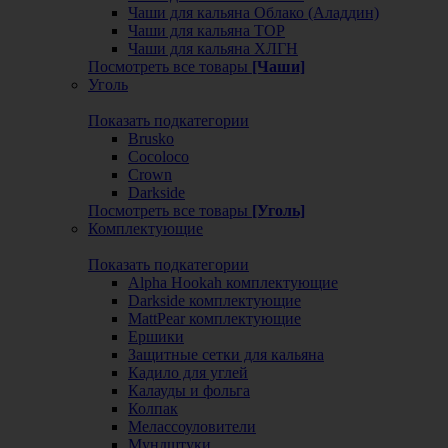
Чаши для кальяна Облако (Аладдин)
Чаши для кальяна ТОР
Чаши для кальяна ХЛГН
Посмотреть все товары
[Чаши]
Уголь
Показать подкатегории
Brusko
Cocoloco
Crown
Darkside
Посмотреть все товары
[Уголь]
Комплектующие
Показать подкатегории
Alpha Hookah комплектующие
Darkside комплектующие
MattPear комплектующие
Ершики
Защитные сетки для кальяна
Кадило для углей
Калауды и фольга
Колпак
Мелассоуловители
Мундштуки