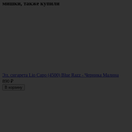
мишки, также купили
Эл. сигарета Lio Capo (4500) Blue Razz - Черника Малина
890
₽
В корзину