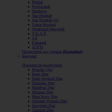
Pizduk
ProHookah
Shadows
Star Hookah
Star Hookah (А)
Union Hookah
Werkbund Maverick
Y.K.A.P.
Y4
Горький
ХЛГН
Посмотреть все товары
[Кальяны]
Баночки
Показать подкатегории
Bonche 12gr
Burn 20gr
Daily Hookah 20gr
Darkside 20gr
MattPear 20gr
Mixtape 20gr
Must Have 20gr
Original Virginia 20gr
Spectrum 20gr
Tangiers 20gr