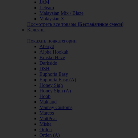
JAM
Leteam
Malaysian Mix / Blaze
Malaysian X
Посмотреть все товары
[Бестабачные смеси]
Кальяны
Показать подкатегории
Abaryd
Alpha Hookah
Brusko Haze
Darkside
DSH
Euphoria Easy
Euphoria Easy (А)
Honey Sigh
Honey Sigh (А)
Hoob
Maklaud
Mamay Customs
Marcos
MattPear
Misha
Orden
Orden (А)