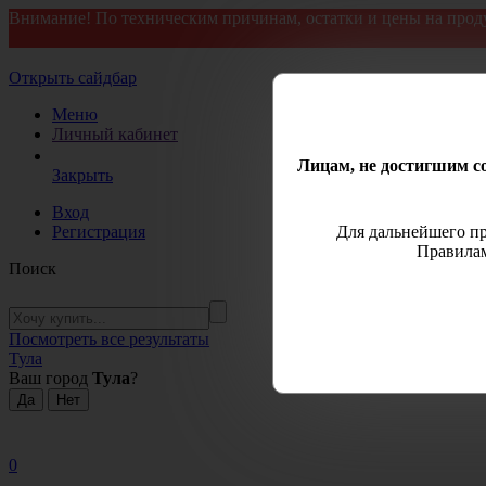
Внимание! По техническим причинам, остатки и цены на прод
Открыть сайдбар
Меню
Личный кабинет
Лицам, не достигшим со
Закрыть
Вход
Регистрация
Для дальнейшего пр
Правилам
Поиск
Посмотреть все результаты
Тула
Ваш город
Тула
?
0