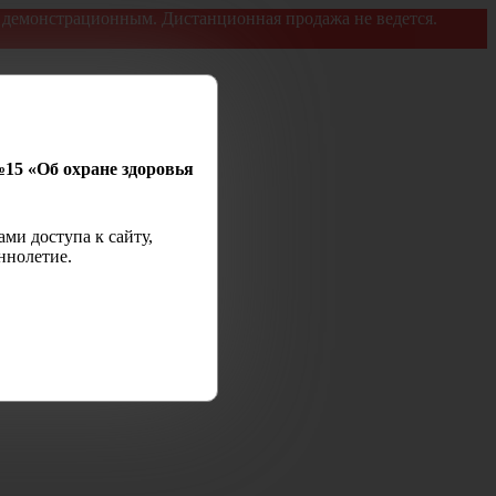
я демонстрационным. Дистанционная продажа не ведется.
№15 «Об охране здоровья
ми доступа к сайту,
ннолетие.