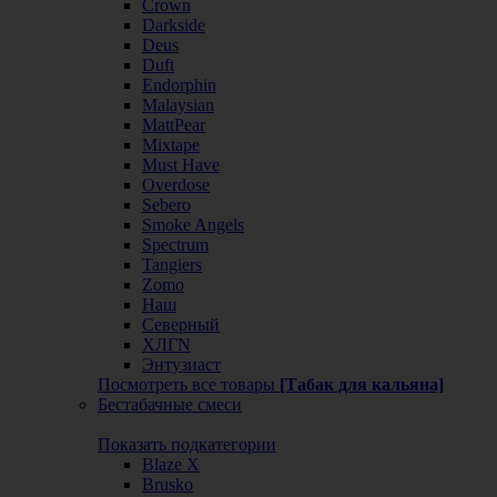
Crown
Darkside
Deus
Duft
Endorphin
Malaysian
MattPear
Mixtape
Must Have
Overdose
Sebero
Smoke Angels
Spectrum
Tangiers
Zomo
Наш
Северный
ХЛГN
Энтузиаст
Посмотреть все товары
[Табак для кальяна]
Бестабачные смеси
Показать подкатегории
Blaze X
Brusko