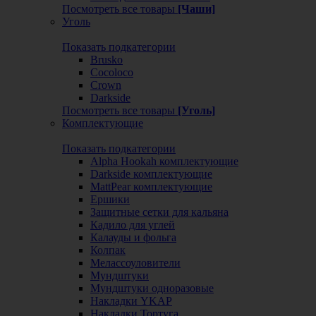
Посмотреть все товары
[Чаши]
Уголь
Показать подкатегории
Brusko
Cocoloco
Crown
Darkside
Посмотреть все товары
[Уголь]
Комплектующие
Показать подкатегории
Alpha Hookah комплектующие
Darkside комплектующие
MattPear комплектующие
Ершики
Защитные сетки для кальяна
Кадило для углей
Калауды и фольга
Колпак
Мелассоуловители
Мундштуки
Мундштуки одноразовые
Накладки YKAP
Накладки Тортуга