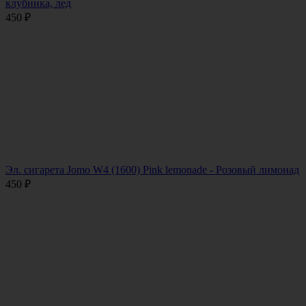
клубника, лед
450
₽
Эл. сигарета Jomo W4 (1600) Pink lemonade - Розовый лимонад
450
₽