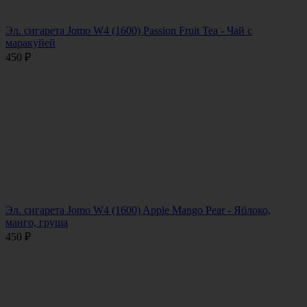
Эл. сигарета Jomo W4 (1600) Passion Fruit Tea - Чай с
маракуйей
450
₽
Эл. сигарета Jomo W4 (1600) Apple Mango Pear - Яблоко,
манго, груша
450
₽