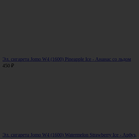
Эл. сигарета Jomo W4 (1600) Pineapple Ice - Ананас со льдом
450
₽
Эл. сигарета Jomo W4 (1600) Watermelon Strawberry Ice - Арбуз,