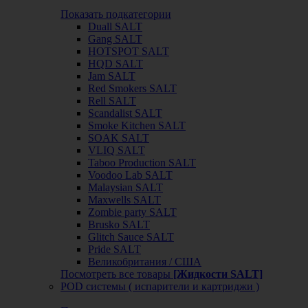
Показать подкатегории
Duall SALT
Gang SALT
HOTSPOT SALT
HQD SALT
Jam SALT
Red Smokers SALT
Rell SALT
Scandalist SALT
Smoke Kitchen SALT
SOAK SALT
VLIQ SALT
Taboo Production SALT
Voodoo Lab SALT
Malaysian SALT
Maxwells SALT
Zombie party SALT
Brusko SALT
Glitch Sauce SALT
Pride SALT
Великобритания / США
Посмотреть все товары
[Жидкости SALT]
POD системы ( испарители и картриджи )