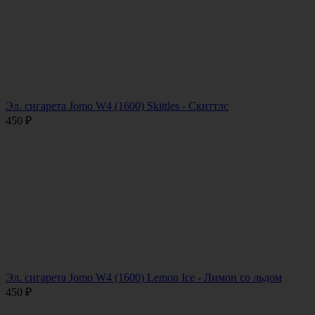
Эл. сигарета Jomo W4 (1600) Skittles - Скиттлс
450
₽
Эл. сигарета Jomo W4 (1600) Lemon Ice - Лимон со льдом
450
₽