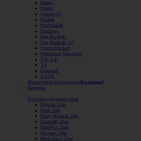
Misha
Orden
Orden (А)
Pizduk
ProHookah
Shadows
Star Hookah
Star Hookah (А)
Union Hookah
Werkbund Maverick
Y.K.A.P.
Y4
Горький
ХЛГН
Посмотреть все товары
[Кальяны]
Баночки
Показать подкатегории
Bonche 12gr
Burn 20gr
Daily Hookah 20gr
Darkside 20gr
MattPear 20gr
Mixtape 20gr
Must Have 20gr