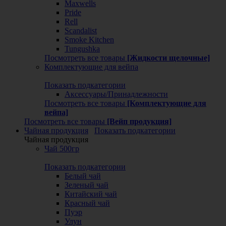
Maxwells
Pride
Rell
Scandalist
Smoke Kitchen
Tungushka
Посмотреть все товары
[Жидкости щелочные]
Комплектующие для вейпа
Показать подкатегории
Аксессуары/Принадлежности
Посмотреть все товары
[Комплектующие для
вейпа]
Посмотреть все товары
[Вейп продукция]
Чайная продукция
Показать подкатегории
Чайная продукция
Чай 500гр
Показать подкатегории
Белый чай
Зеленый чай
Китайский чай
Красный чай
Пуэр
Улун