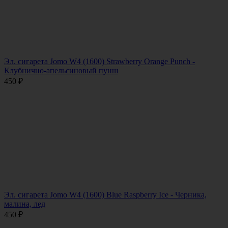
Эл. сигарета Jomo W4 (1600) Strawberry Orange Punch -
Клубнично-апельсиновый пунш
450
₽
Эл. сигарета Jomo W4 (1600) Blue Raspberry Ice - Черника,
малина, лед
450
₽