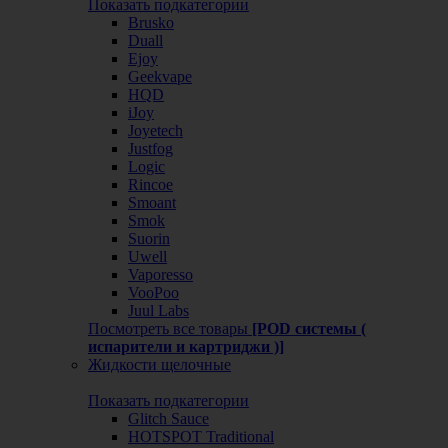
Показать подкатегории
Brusko
Duall
Ejoy
Geekvape
HQD
iJoy
Joyetech
Justfog
Logic
Rincoe
Smoant
Smok
Suorin
Uwell
Vaporesso
VooPoo
Juul Labs
Посмотреть все товары
[POD системы (
испарители и картриджи )]
Жидкости щелочные
Показать подкатегории
Glitch Sauce
HOTSPOT Traditional