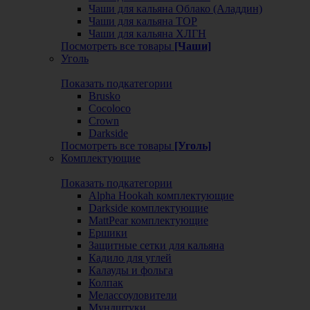
Чаши для кальяна Облако (Аладдин)
Чаши для кальяна ТОР
Чаши для кальяна ХЛГН
Посмотреть все товары
[Чаши]
Уголь
Показать подкатегории
Brusko
Cocoloco
Crown
Darkside
Посмотреть все товары
[Уголь]
Комплектующие
Показать подкатегории
Alpha Hookah комплектующие
Darkside комплектующие
MattPear комплектующие
Ершики
Защитные сетки для кальяна
Кадило для углей
Калауды и фольга
Колпак
Мелассоуловители
Мундштуки