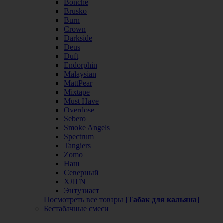
Bonche
Brusko
Burn
Crown
Darkside
Deus
Duft
Endorphin
Malaysian
MattPear
Mixtape
Must Have
Overdose
Sebero
Smoke Angels
Spectrum
Tangiers
Zomo
Наш
Северный
ХЛГN
Энтузиаст
Посмотреть все товары
[Табак для кальяна]
Бестабачные смеси