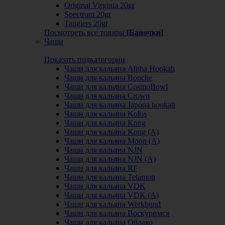
Original Virginia 20gr
Spectrum 20gr
Tangiers 20gr
Посмотреть все товары
[Баночки]
Чаши
Показать подкатегории
Чаши для кальяна Alpha Hookah
Чаши для кальяна Bonche
Чаши для кальяна CosmoBowl
Чаши для кальяна Crown
Чаши для кальяна Japona hookah
Чаши для кальяна Kolos
Чаши для кальяна Kong
Чаши для кальяна Kong (A)
Чаши для кальяна Moon (А)
Чаши для кальяна NJN
Чаши для кальяна NJN (А)
Чаши для кальяна RF
Чаши для кальяна Telamon
Чаши для кальяна VDK
Чаши для кальяна VDK (А)
Чаши для кальяна Werkbund
Чаши для кальяна Воскуримся
Чаши для кальяна Облако