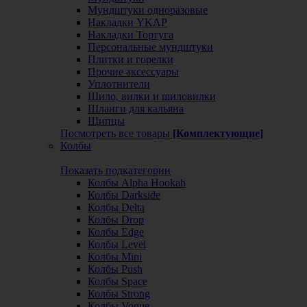
Мундштуки одноразовые
Накладки YKAP
Накладки Тортуга
Персональные мундштуки
Плитки и горелки
Прочие аксессуары
Уплотнители
Шило, вилки и шиловилки
Шланги для кальяна
Щипцы
Посмотреть все товары
[Комплектующие]
Колбы
Показать подкатегории
Колбы Alpha Hookah
Колбы Darkside
Колбы Delta
Колбы Drop
Колбы Edge
Колбы Level
Колбы Mini
Колбы Push
Колбы Space
Колбы Strong
Колбы Vogue