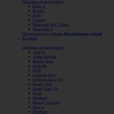
Показать подкатегории
Blaze X
Brusko
JAM
Leteam
Malaysian Mix / Blaze
Malaysian X
Посмотреть все товары
[Бестабачные смеси]
Кальяны
Показать подкатегории
Abaryd
Alpha Hookah
Brusko Haze
Darkside
DSH
Euphoria Easy
Euphoria Easy (А)
Honey Sigh
Honey Sigh (А)
Hoob
Maklaud
Mamay Customs
Marcos
MattPear