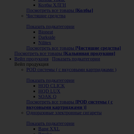
Колбы ХЛГН
Посмотреть все товары
[Колбы]
Чистящие средства
Показать подкатегории
Bioneat
Darkside
Nilitex
Посмотреть все товары
[Чистящие средства]
Посмотреть все товары
[Кальянная продукция]
Вейп продукция
Показать подкатегории
Вейп продукция
POD системы ( с вкусовыми картриджами )
Показать подкатегории
HQD CLICK
HQD LUX
SOAK Q
Посмотреть все товары
[POD системы ( с
вкусовыми картриджами )]
Одноразовые электронные сигареты
Показать подкатегории
Bang XXL