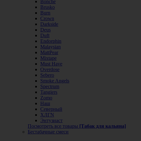
Bonche
Brusko
Burn
Crown
Darkside
Deus
Duft
Endorphin
Malaysian
MattPear
Mixtape
Must Have
Overdose
Sebero
Smoke Angels
Spectrum
Tangiers
Zomo
Наш
Северный
ХЛГN
Энтузиаст
Посмотреть все товары
[Табак для кальяна]
Бестабачные смеси