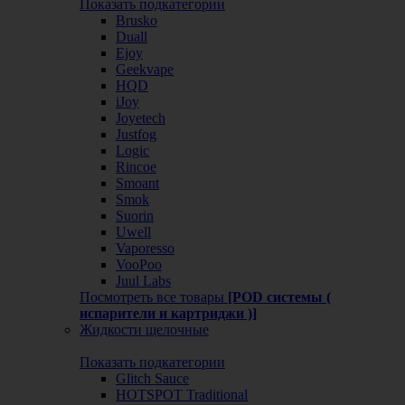
Показать подкатегории
Brusko
Duall
Ejoy
Geekvape
HQD
iJoy
Joyetech
Justfog
Logic
Rincoe
Smoant
Smok
Suorin
Uwell
Vaporesso
VooPoo
Juul Labs
Посмотреть все товары
[POD системы (
испарители и картриджи )]
Жидкости щелочные
Показать подкатегории
Glitch Sauce
HOTSPOT Traditional