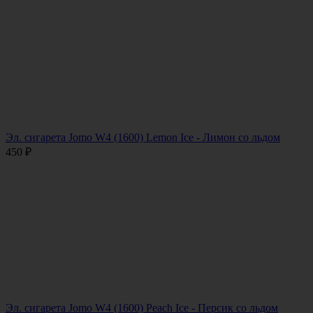
Эл. сигарета Jomo W4 (1600) Lemon Ice - Лимон со льдом
450
₽
Эл. сигарета Jomo W4 (1600) Peach Ice - Персик со льдом