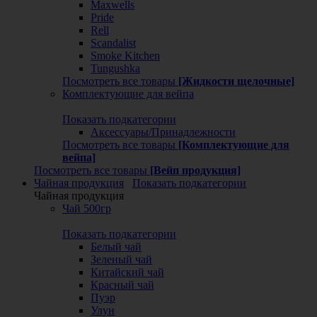
Maxwells
Pride
Rell
Scandalist
Smoke Kitchen
Tungushka
Посмотреть все товары
[Жидкости щелочные]
Комплектующие для вейпа
Показать подкатегории
Аксессуары/Принадлежности
Посмотреть все товары
[Комплектующие для
вейпа]
Посмотреть все товары
[Вейп продукция]
Чайная продукция
Показать подкатегории
Чайная продукция
Чай 500гр
Показать подкатегории
Белый чай
Зеленый чай
Китайский чай
Красный чай
Пуэр
Улун