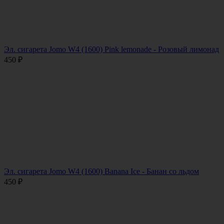
Эл. сигарета Jomo W4 (1600) Pink lemonade - Розовый лимонад
450
₽
Эл. сигарета Jomo W4 (1600) Banana Ice - Банан со льдом
450
₽