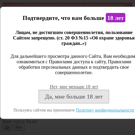
Внимание! По техническим причинам, остатки и цены на
продукцию могут отличаться с фактическим наличием. Сайт
является демонстрационным. Дистанционная продажа не
Подтвердите, что вам больше
18 лет
ведется.
Лицам, не достигшим совершеннолетия, пользование
Открыть сайдбар
Сайтом запрещено. (ст. 20 ФЗ №15 «Об охране здоровья
граждан..»)
Меню
Личный кабинет
Для дальнейшего просмотра данного Сайта, Вам необходим
ознакомиться с Правилами доступа к сайту, Правилами
Закрыть
обработки персональных данных и подтвердить свое
совершеннолетие.
Вход
Регистрация
Нет, мне меньше 18 лет
Поиск
Да, мне больше 18 лет
Посмотреть все результаты
Пользуясь сайтом вы принимаете
Политику конфиденциальности
Тула
Ваш город
Тула
?