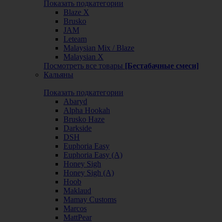
Показать подкатегории
Blaze X
Brusko
JAM
Leteam
Malaysian Mix / Blaze
Malaysian X
Посмотреть все товары
[Бестабачные смеси]
Кальяны
Показать подкатегории
Abaryd
Alpha Hookah
Brusko Haze
Darkside
DSH
Euphoria Easy
Euphoria Easy (А)
Honey Sigh
Honey Sigh (А)
Hoob
Maklaud
Mamay Customs
Marcos
MattPear