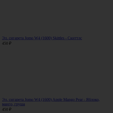
Эл. сигарета Jomo W4 (1600) Skittles - Скиттлс
450
₽
Эл. сигарета Jomo W4 (1600) Apple Mango Pear - Яблоко,
манго, груша
450
₽