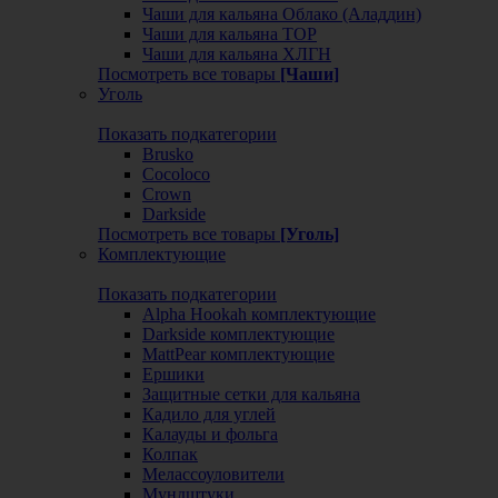
Чаши для кальяна Облако (Аладдин)
Чаши для кальяна ТОР
Чаши для кальяна ХЛГН
Посмотреть все товары
[Чаши]
Уголь
Показать подкатегории
Brusko
Cocoloco
Crown
Darkside
Посмотреть все товары
[Уголь]
Комплектующие
Показать подкатегории
Alpha Hookah комплектующие
Darkside комплектующие
MattPear комплектующие
Ершики
Защитные сетки для кальяна
Кадило для углей
Калауды и фольга
Колпак
Мелассоуловители
Мундштуки