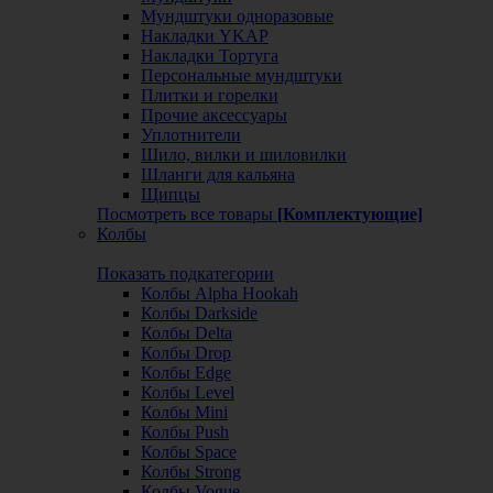
Мундштуки одноразовые
Накладки YKAP
Накладки Тортуга
Персональные мундштуки
Плитки и горелки
Прочие аксессуары
Уплотнители
Шило, вилки и шиловилки
Шланги для кальяна
Щипцы
Посмотреть все товары
[Комплектующие]
Колбы
Показать подкатегории
Колбы Alpha Hookah
Колбы Darkside
Колбы Delta
Колбы Drop
Колбы Edge
Колбы Level
Колбы Mini
Колбы Push
Колбы Space
Колбы Strong
Колбы Vogue