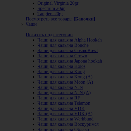
Original Virginia 20gr
Spectrum 20gr
Tangiers 20gr
Посмотреть все товары
[Баночки]
Чаши
Показать подкатегории
Чаши для кальяна Alpha Hookah
Чаши для кальяна Bonche
Чаши для кальяна CosmoBowl
Чаши для кальяна Crown
Чаши для кальяна Japona hookah
Чаши для кальяна Kolos
Чаши для кальяна Kong
Чаши для кальяна Kong (A)
Чаши для кальяна Moon (А)
Чаши для кальяна NJN
Чаши для кальяна NJN (А)
Чаши для кальяна RF
Чаши для кальяна Telamon
Чаши для кальяна VDK
Чаши для кальяна VDK (А)
Чаши для кальяна Werkbund
Чаши для кальяна Воскуримся
Чаши для кальяна Облако