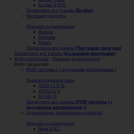
Колбы ХЛГН
Посмотреть все товары
[Колбы]
Чистящие средства
Показать подкатегории
Bioneat
Darkside
Nilitex
Посмотреть все товары
[Чистящие средства]
Посмотреть все товары
[Кальянная продукция]
Вейп продукция
Показать подкатегории
Вейп продукция
POD системы ( с вкусовыми картриджами )
Показать подкатегории
HQD CLICK
HQD LUX
SOAK Q
Посмотреть все товары
[POD системы ( с
вкусовыми картриджами )]
Одноразовые электронные сигареты
Показать подкатегории
Bang XXL