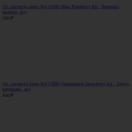
Эл. сигарета Jomo W4 (1600) Blue Raspberry Ice - Черника,
малина, лед
450
₽
Эл. сигарета Jomo W4 (1600) Watermelon Strawberry Ice - Арбуз,
клубника, лед
450
₽