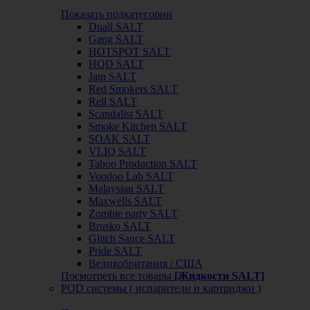
Показать подкатегории
Duall SALT
Gang SALT
HOTSPOT SALT
HQD SALT
Jam SALT
Red Smokers SALT
Rell SALT
Scandalist SALT
Smoke Kitchen SALT
SOAK SALT
VLIQ SALT
Taboo Production SALT
Voodoo Lab SALT
Malaysian SALT
Maxwells SALT
Zombie party SALT
Brusko SALT
Glitch Sauce SALT
Pride SALT
Великобритания / США
Посмотреть все товары
[Жидкости SALT]
POD системы ( испарители и картриджи )