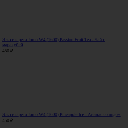
Эл. сигарета Jomo W4 (1600) Passion Fruit Tea - Чай с
маракуйей
450
₽
Эл. сигарета Jomo W4 (1600) Pineapple Ice - Ананас со льдом
450
₽