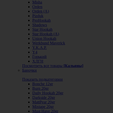
Misha
Orden
Orden (А)
Pizduk
ProHookah
Shadows
Star Hookah
Star Hookah (А)
Union Hookah
Werkbund Maverick
Y.K.A.P.
Y4
Горький
ХЛГН
Посмотреть все товары
[Кальяны]
Баночки
Показать подкатегории
Bonche 12gr
Burn 20gr
Daily Hookah 20gr
Darkside 20gr
MattPear 20gr
Mixtape 20gr
Must Have 20gr