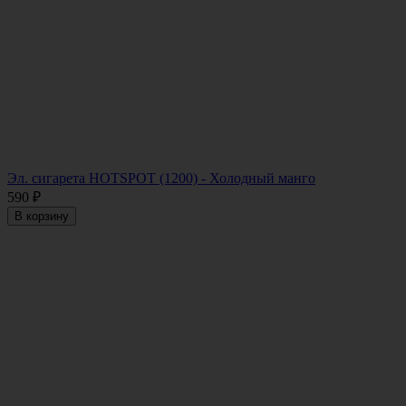
Эл. сигарета HOTSPOT (1200) - Холодный манго
590
₽
В корзину