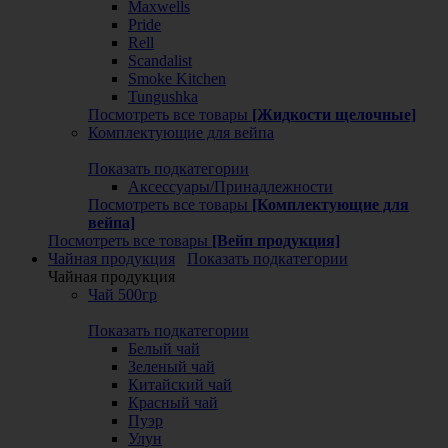
Maxwells
Pride
Rell
Scandalist
Smoke Kitchen
Tungushka
Посмотреть все товары
[Жидкости щелочные]
Комплектующие для вейпа
Показать подкатегории
Аксессуары/Принадлежности
Посмотреть все товары
[Комплектующие для
вейпа]
Посмотреть все товары
[Вейп продукция]
Чайная продукция
Показать подкатегории
Чайная продукция
Чай 500гр
Показать подкатегории
Белый чай
Зеленый чай
Китайский чай
Красный чай
Пуэр
Улун