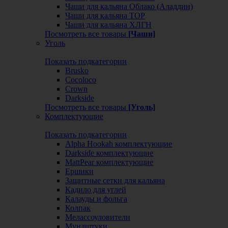
Чаши для кальяна Облако (Аладдин)
Чаши для кальяна ТОР
Чаши для кальяна ХЛГН
Посмотреть все товары
[Чаши]
Уголь
Показать подкатегории
Brusko
Cocoloco
Crown
Darkside
Посмотреть все товары
[Уголь]
Комплектующие
Показать подкатегории
Alpha Hookah комплектующие
Darkside комплектующие
MattPear комплектующие
Ершики
Защитные сетки для кальяна
Кадило для углей
Калауды и фольга
Колпак
Мелассоуловители
Мундштуки