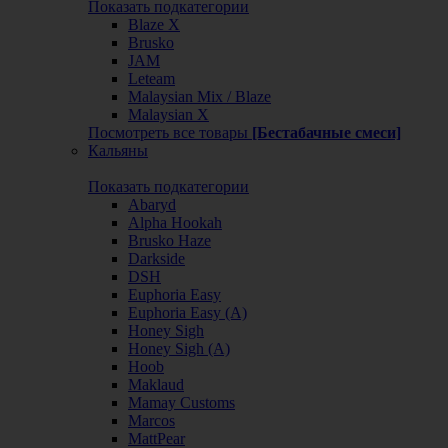
Показать подкатегории
Blaze X
Brusko
JAM
Leteam
Malaysian Mix / Blaze
Malaysian X
Посмотреть все товары
[Бестабачные смеси]
Кальяны
Показать подкатегории
Abaryd
Alpha Hookah
Brusko Haze
Darkside
DSH
Euphoria Easy
Euphoria Easy (А)
Honey Sigh
Honey Sigh (А)
Hoob
Maklaud
Mamay Customs
Marcos
MattPear