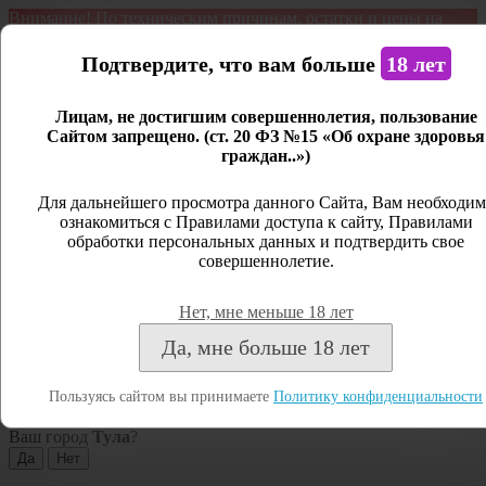
Внимание! По техническим причинам, остатки и цены на
продукцию могут отличаться с фактическим наличием. Сайт
является демонстрационным. Дистанционная продажа не
Подтвердите, что вам больше
18 лет
ведется.
Лицам, не достигшим совершеннолетия, пользование
Открыть сайдбар
Сайтом запрещено. (ст. 20 ФЗ №15 «Об охране здоровья
граждан..»)
Меню
Личный кабинет
Для дальнейшего просмотра данного Сайта, Вам необходим
ознакомиться с Правилами доступа к сайту, Правилами
Закрыть
обработки персональных данных и подтвердить свое
совершеннолетие.
Вход
Регистрация
Нет, мне меньше 18 лет
Поиск
Да, мне больше 18 лет
Посмотреть все результаты
Пользуясь сайтом вы принимаете
Политику конфиденциальности
Тула
Ваш город
Тула
?