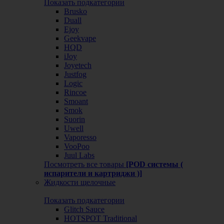
Показать подкатегории
Brusko
Duall
Ejoy
Geekvape
HQD
iJoy
Joyetech
Justfog
Logic
Rincoe
Smoant
Smok
Suorin
Uwell
Vaporesso
VooPoo
Juul Labs
Посмотреть все товары
[POD системы (
испарители и картриджи )]
Жидкости щелочные
Показать подкатегории
Glitch Sauce
HOTSPOT Traditional