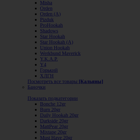
Misha
Orden
Orden (А)
Pizduk
ProHookah
Shadows
Star Hookah
Star Hookah (А)
Union Hookah
Werkbund Maverick
Y.K.A.P.
Y4
Горький
ХЛГН
Посмотреть все товары
[Кальяны]
Баночки
Показать подкатегории
Bonche 12gr
Burn 20gr
Daily Hookah 20gr
Darkside 20gr
MattPear 20gr
Mixtape 20gr
Must Have 20gr