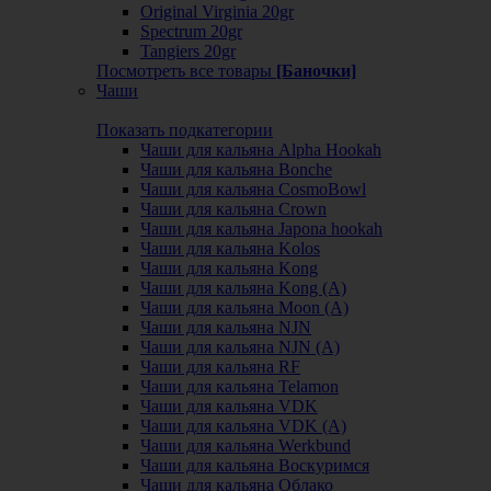
Original Virginia 20gr
Spectrum 20gr
Tangiers 20gr
Посмотреть все товары
[Баночки]
Чаши
Показать подкатегории
Чаши для кальяна Alpha Hookah
Чаши для кальяна Bonche
Чаши для кальяна CosmoBowl
Чаши для кальяна Crown
Чаши для кальяна Japona hookah
Чаши для кальяна Kolos
Чаши для кальяна Kong
Чаши для кальяна Kong (A)
Чаши для кальяна Moon (А)
Чаши для кальяна NJN
Чаши для кальяна NJN (А)
Чаши для кальяна RF
Чаши для кальяна Telamon
Чаши для кальяна VDK
Чаши для кальяна VDK (А)
Чаши для кальяна Werkbund
Чаши для кальяна Воскуримся
Чаши для кальяна Облако