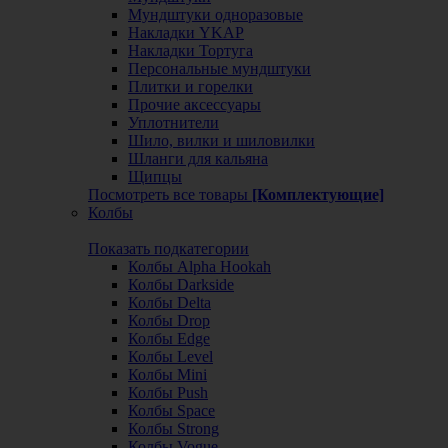
Мундштуки одноразовые
Накладки YKAP
Накладки Тортуга
Персональные мундштуки
Плитки и горелки
Прочие аксессуары
Уплотнители
Шило, вилки и шиловилки
Шланги для кальяна
Щипцы
Посмотреть все товары
[Комплектующие]
Колбы
Показать подкатегории
Колбы Alpha Hookah
Колбы Darkside
Колбы Delta
Колбы Drop
Колбы Edge
Колбы Level
Колбы Mini
Колбы Push
Колбы Space
Колбы Strong
Колбы Vogue