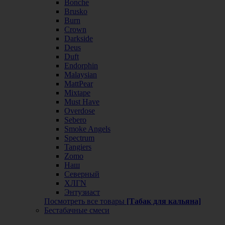
Bonche
Brusko
Burn
Crown
Darkside
Deus
Duft
Endorphin
Malaysian
MattPear
Mixtape
Must Have
Overdose
Sebero
Smoke Angels
Spectrum
Tangiers
Zomo
Наш
Северный
ХЛГN
Энтузиаст
Посмотреть все товары
[Табак для кальяна]
Бестабачные смеси