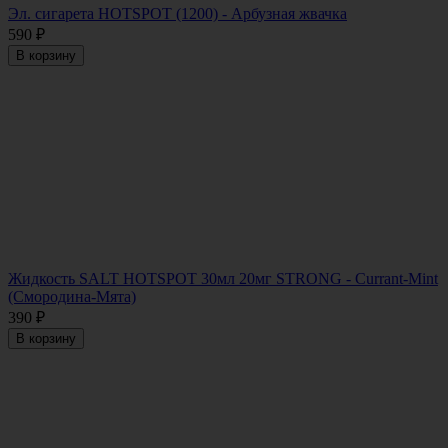
Эл. сигарета HOTSPOT (1200) - Арбузная жвачка
590
₽
В корзину
Жидкость SALT HOTSPOT 30мл 20мг STRONG - Currant-Mint
(Смородина-Мята)
390
₽
В корзину