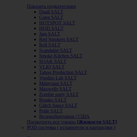
Показать подкатегории
Duall SALT
Gang SALT
HOTSPOT SALT
HQD SALT
Jam SALT
Red Smokers SALT
Rell SALT
Scandalist SALT
Smoke Kitchen SALT
SOAK SALT
VLIQ SALT
Taboo Production SALT
Voodoo Lab SALT
Malaysian SALT
Maxwells SALT
Zombie party SALT
Brusko SALT
Glitch Sauce SALT
Pride SALT
Великобритания / США
Посмотреть все товары
[Жидкости SALT]
POD системы ( испарители и картриджи )