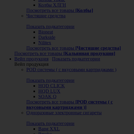
Колбы ХЛГН
Посмотреть все товары
[Колбы]
Чистящие средства
Показать подкатегории
Bioneat
Darkside
Nilitex
Посмотреть все товары
[Чистящие средства]
Посмотреть все товары
[Кальянная продукция]
Вейп продукция
Показать подкатегории
Вейп продукция
POD системы ( с вкусовыми картриджами )
Показать подкатегории
HQD CLICK
HQD LUX
SOAK Q
Посмотреть все товары
[POD системы ( с
вкусовыми картриджами )]
Одноразовые электронные сигареты
Показать подкатегории
Bang XXL