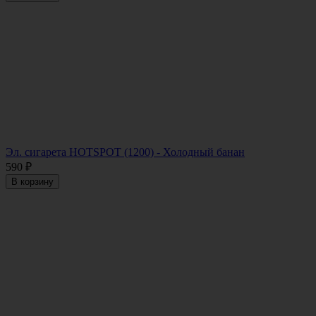
Эл. сигарета HOTSPOT (1200) - Холодный банан
590
₽
В корзину