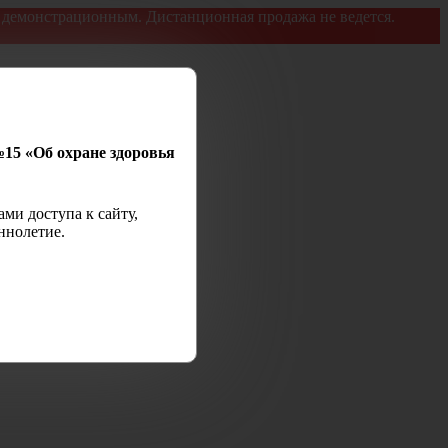
я демонстрационным. Дистанционная продажа не ведется.
№15 «Об охране здоровья
ми доступа к сайту,
ннолетие.