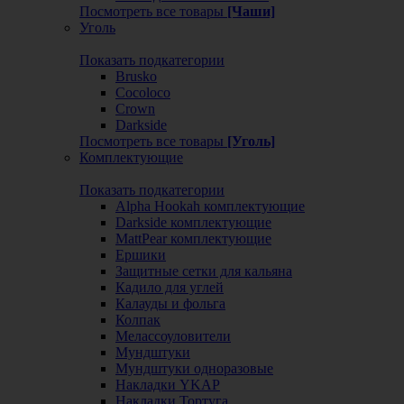
Посмотреть все товары
[Чаши]
Уголь
Показать подкатегории
Brusko
Cocoloco
Crown
Darkside
Посмотреть все товары
[Уголь]
Комплектующие
Показать подкатегории
Alpha Hookah комплектующие
Darkside комплектующие
MattPear комплектующие
Ершики
Защитные сетки для кальяна
Кадило для углей
Калауды и фольга
Колпак
Мелассоуловители
Мундштуки
Мундштуки одноразовые
Накладки YKAP
Накладки Тортуга