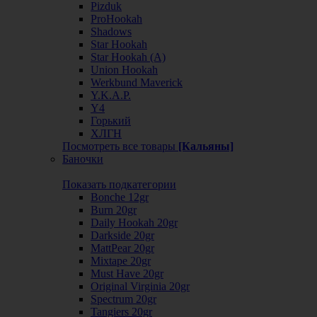
Pizduk
ProHookah
Shadows
Star Hookah
Star Hookah (А)
Union Hookah
Werkbund Maverick
Y.K.A.P.
Y4
Горький
ХЛГН
Посмотреть все товары
[Кальяны]
Баночки
Показать подкатегории
Bonche 12gr
Burn 20gr
Daily Hookah 20gr
Darkside 20gr
MattPear 20gr
Mixtape 20gr
Must Have 20gr
Original Virginia 20gr
Spectrum 20gr
Tangiers 20gr