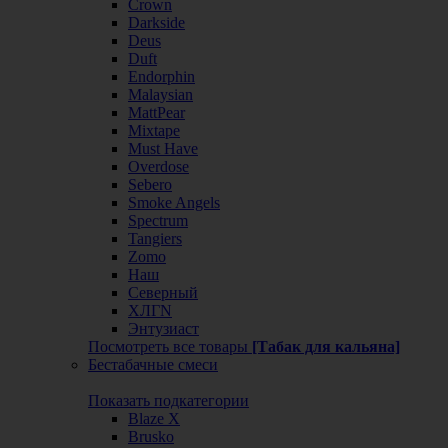
Crown
Darkside
Deus
Duft
Endorphin
Malaysian
MattPear
Mixtape
Must Have
Overdose
Sebero
Smoke Angels
Spectrum
Tangiers
Zomo
Наш
Северный
ХЛГN
Энтузиаст
Посмотреть все товары
[Табак для кальяна]
Бестабачные смеси
Показать подкатегории
Blaze X
Brusko