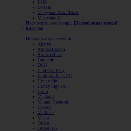
JAM
Leteam
Malaysian Mix / Blaze
Malaysian X
Посмотреть все товары
[Бестабачные смеси]
Кальяны
Показать подкатегории
Abaryd
Alpha Hookah
Brusko Haze
Darkside
DSH
Euphoria Easy
Euphoria Easy (А)
Honey Sigh
Honey Sigh (А)
Hoob
Maklaud
Mamay Customs
Marcos
MattPear
Misha
Orden
Orden (А)