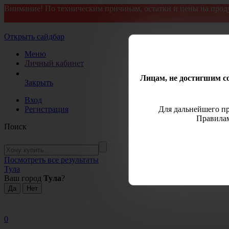
Внимание! По техническим причинам, остатки и цены на прод
Открыть сайдбар
Меню
Личный кабинет
Лицам, не достигшим со
Закрыть
Вход
Регистрация
Для дальнейшего пр
Правилам
Поиск
Посмотреть все результаты
Тула
Ваш город
Тула
?
0